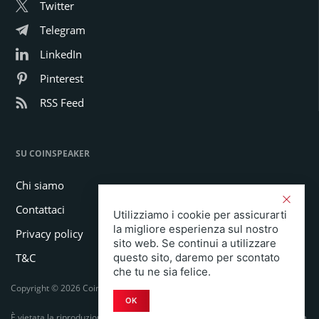
Twitter
Telegram
LinkedIn
Pinterest
RSS Feed
SU COINSPEAKER
Chi siamo
Contattaci
Utilizziamo i cookie per assicurarti
la migliore esperienza sul nostro
Privacy policy
sito web. Se continui a utilizzare
T&C
questo sito, daremo per scontato
che tu ne sia felice.
Copyright © 2026 Coinspeaker LTD. All rights reserved.
OK
È vietata la riproduzione totale o parziale in qualsiasi forma o mezzo senza