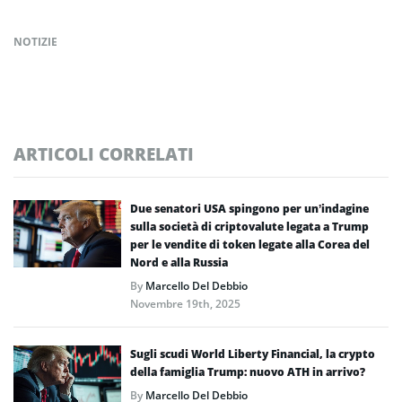
NOTIZIE
ARTICOLI CORRELATI
Due senatori USA spingono per un’indagine
sulla società di criptovalute legata a Trump
per le vendite di token legate alla Corea del
Nord e alla Russia
By
Marcello Del Debbio
Novembre 19th, 2025
Sugli scudi World Liberty Financial, la crypto
della famiglia Trump: nuovo ATH in arrivo?
By
Marcello Del Debbio