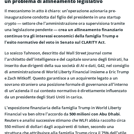
un problema di allineamento legislativo
Il meccanismo in atto è chiaro: un’operazione azionaria pre-
inaugurazione condotta dal figlio del presidente in una startup
crypto — settore che l’amministrazione ora supervisiona tramite
una legislazione pendente —
crea un allineamento finanziario
continuo tra gli interessi economici della famiglia Trump e
l’esito normativo del voto in Senato sul CLARITY Act
.
Lo sceicco Tahnoon, descritto dal Wall Street Journal come
l’architetto dell’intelligence e del capitale sovrano degli Emirati, ha
inserito due dirigenti della sua società di AI e dati, G42, nel consiglio
di amministrazione di World Liberty Financial insieme a Eric Trump
e Zach Witkoff. Questo garantisce a un acquirente legato a un
sovrano straniero una posizione formale di governance all’interno
di un’azienda il cui contesto normativo è direttamente influenzato
da un presidente degli Stati Uniti in carica.
L’esposizione finanziaria della famiglia Trump in World Liberty
Financial va ben oltre l’accordo da
500 milioni con Abu Dhabi
.
Reuters e analisi successive stimano che WLFI abbia raccolto circa
550 milioni di dollari dagli acquirenti di token, secondo una
struttura che attribuisce alla famiglia Trump circa il 75% dell’utile