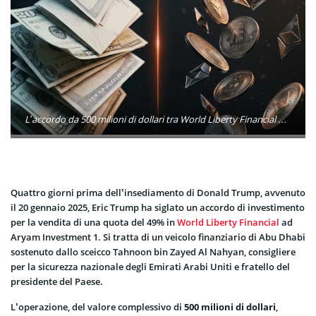
L’accordo da 500 milioni di dollari tra World Liberty Financial e investitori di Abu Dhabi riaccende il dibattito sui conflitti di interesse di Trump mentre il CLARITY Act si avvicina al voto decisivo.
Quattro giorni prima dell’insediamento di Donald Trump, avvenuto
il 20 gennaio 2025, Eric Trump ha siglato un accordo di investimento
per la vendita di una quota del 49% in
World Liberty Financial
ad
Aryam Investment 1. Si tratta di un veicolo finanziario di Abu Dhabi
sostenuto dallo sceicco Tahnoon bin Zayed Al Nahyan, consigliere
per la sicurezza nazionale degli Emirati Arabi Uniti e fratello del
presidente del Paese.
L’operazione, del valore complessivo di
500 milioni di dollari
,