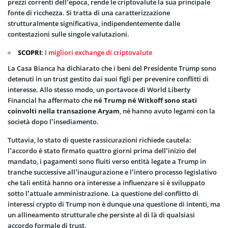
prezzi correnti dell’epoca, rende le criptovalute la sua principale
fonte di ricchezza. Si tratta di una caratterizzazione
strutturalmente significativa, indipendentemente dalle
contestazioni sulle singole valutazioni.
SCOPRI
:
I migliori exchange di criptovalute
La Casa Bianca ha dichiarato che i beni del Presidente Trump sono
detenuti in un trust gestito dai suoi figli per prevenire conflitti di
interesse. Allo stesso modo, un portavoce di World Liberty
Financial ha affermato che
né Trump né Witkoff sono stati
coinvolti nella transazione Aryam
, né hanno avuto legami con la
società dopo l’insediamento.
Tuttavia, lo stato di queste rassicurazioni richiede cautela:
l’accordo è stato firmato quattro giorni prima dell’inizio del
mandato, i pagamenti sono fluiti verso entità legate a Trump in
tranche successive all’inaugurazione e l’intero processo legislativo
che tali entità hanno ora interesse a influenzare si è sviluppato
sotto l’attuale amministrazione. La questione del conflitto di
interessi crypto di Trump non è dunque una questione di intenti, ma
un allineamento strutturale che persiste al di là di qualsiasi
accordo formale di trust.