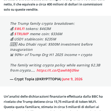
netto, il che equivale a circa 400 milioni di dollari in commissioni
solo su queste vendite.
The Trump family crypto breakdown:
💰
$WLFI
tokens: $463M
💰
$TRUMP
meme coin: $336M
💰 USD1 stablecoin: $235M
🇺🇦 Abu Dhabi royal: $500M investment before
inauguration
📊 90%+ of Trump Org H1 2025 income = crypto
The family writing crypto policy while earning $2.3B
from crypto.…
https://t.co/QawhMj0fee
— Crypt Topia (@KRYPTTOPIA)
June 9, 2026
Un’analisi delle dichiarazioni finanziarie effettuata dalla BBC ha
rivelato che Trump detiene circa 15,75 miliardi di token WLFI.
Questa quota familiare, stimata in circa 5 miliardi di dollari ai