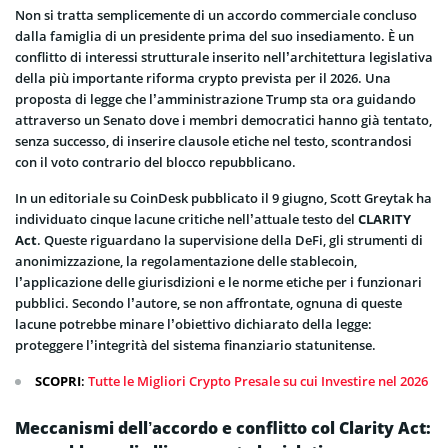
Non si tratta semplicemente di un accordo commerciale concluso
dalla famiglia di un presidente prima del suo insediamento. È un
conflitto di interessi strutturale inserito nell’architettura legislativa
della più importante riforma crypto prevista per il 2026. Una
proposta di legge che l’amministrazione Trump sta ora guidando
attraverso un Senato dove i membri democratici hanno già tentato,
senza successo, di inserire clausole etiche nel testo, scontrandosi
con il voto contrario del blocco repubblicano.
In un editoriale su CoinDesk pubblicato il 9 giugno, Scott Greytak ha
individuato cinque lacune critiche nell’attuale testo del
CLARITY
Act
. Queste riguardano la supervisione della DeFi, gli strumenti di
anonimizzazione, la regolamentazione delle stablecoin,
l’applicazione delle giurisdizioni e le norme etiche per i funzionari
pubblici. Secondo l’autore, se non affrontate, ognuna di queste
lacune potrebbe minare l’obiettivo dichiarato della legge:
proteggere l’integrità del sistema finanziario statunitense.
SCOPRI
:
Tutte le Migliori Crypto Presale su cui Investire nel 2026
Meccanismi dell’accordo e conflitto col Clarity Act: