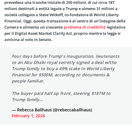
prevedeva una tranche iniziale di 250 milioni, di cui circa 187
milioni destinati a entità legate a Trump e almeno 31 milioni a
società collegate a Steve Witkoff, co-fondatore di World Liberty
Financial. Oggi, questa transazione è al centro di un’indagine della
Camera e alimenta un crescente
problema di credibilità
legislativa
per il Digital Asset Market Clarity Act, proprio mentre la legge si
avvicina al voto in Senato.
Four days before Trump’s inauguration, lieutenants
to an Abu Dhabi royal secretly signed a deal w/the
Trump family to buy a 49% stake in World Liberty
Financial for $500M, according to documents &
people familiar.
The buyer paid half up front, steering $187M to
Trump family…
— Rebecca Ballhaus (@rebeccaballhaus)
February 1, 2026