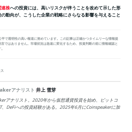
関連株
への投資には、高いリスクが伴うことを改めて示した形
後の動向が、こうした企業の戦略にさらなる影響を与えること
kerは公平で透明性の高い報道に努めています。この記事は正確かつタイムリーな情報提
助言ではありません。市場状況は急速に変化するため、投資判断の前に情報確認と
す。
ース
peakerアナリスト
井上 雪芽
peakerアナリスト。2020年から仮想通貨投資を始め、ビットコ
T、DeFiへの投資経験がある。2025年6月にCoinspeakerに加