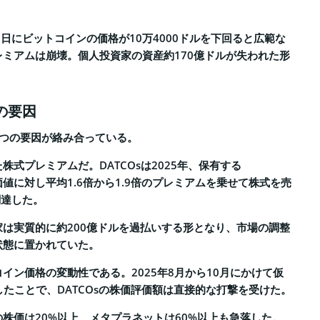
17日にビットコインの価格が10万4000ドルを下回ると広範な
ミアムは崩壊。個人投資家の資産約170億ドルが失われた形
の要因
3つの要因が絡み合っている。
株式プレミアムだ。DATCOsは2025年、保有する
値に対し平均1.6倍から1.9倍のプレミアムを乗せて株式を売
調達した。
は実質的に約200億ドルを過払いする形となり、市場の調整
状態に置かれていた。
イン価格の変動性である。2025年8月から10月にかけて仮
したことで、DATCOsの株価評価額は直接的な打撃を受けた。
株価は20%以上、メタプラネットは60%以上も急落した。