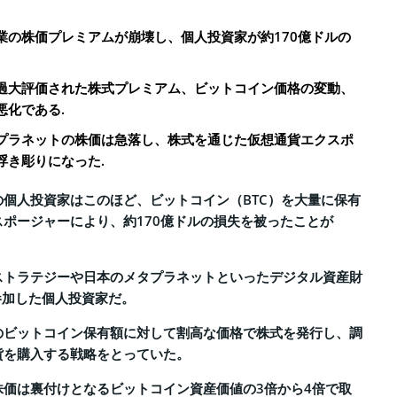
業の株価プレミアムが崩壊し、個人投資家が約170億ドルの
過大評価された株式プレミアム、ビットコイン価格の変動、
悪化である.
プラネットの株価は急落し、株式を通じた仮想通貨エクスポ
浮き彫りになった.
個人投資家はこのほど、ビットコイン（BTC）を大量に保有
ポージャーにより、約170億ドルの損失を被ったことが
ストラテジーや日本のメタプラネットといったデジタル資産財
に参加した個人投資家だ。
のビットコイン保有額に対して割高な価格で株式を発行し、調
貨を購入する戦略をとっていた。
株価は裏付けとなるビットコイン資産価値の3倍から4倍で取