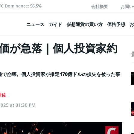
TC Dominance:
56.5%
会社概要
お問い
ニュース
ガイド
仮想通貨の買い方
価格予想
お
株価が急落｜個人投資家約
で崩壊。個人投資家が推定170億ドルの損失を被った事
理佐
2025 at 01:30 PM