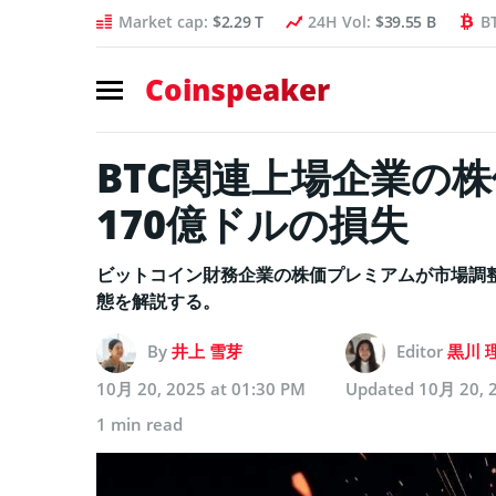
Market cap:
$2.29 T
24H Vol:
$39.55 B
B
Coinspeaker
BTC関連上場企業の
170億ドルの損失
ビットコイン財務企業の株価プレミアムが市場調整
態を解説する。
By
井上 雪芽
Editor
黒川 
10月 20, 2025 at 01:30 PM
Updated
10月 20, 
1 min read