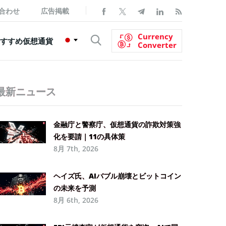
合わせ
広告掲載
Currency
すすめ仮想通貨
Converter
最新ニュース
金融庁と警察庁、仮想通貨の詐欺対策強
化を要請｜11の具体策
8月 7th, 2026
ヘイズ氏、AIバブル崩壊とビットコイン
の未来を予測
8月 6th, 2026