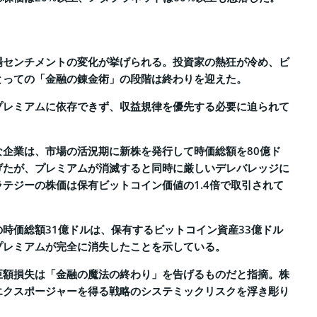
場センチメントの変化が挙げられる。投資家の熱狂が冷め、ビ
とっての「金融の錬金術」の段階は終わりを迎えた。
プレミアムに依存できず、収益規律を優先する必要に迫られて
な企業は、市場の活況期に新株を発行して時価総額を80億ド
げたが、プレミアムが消滅すると同時に厳しいデレバレッジに
テジーの株価は保有ビットコイン価値の1.4倍で取引されて
時価総額31億ドルは、保有するビットコイン資産33億ドル
プレミアムが完全に消失したことを示している。
巨額損失は「金融の魔法の終わり」を告げるものだと指摘。株
エクスポージャーを得る戦略のシステミックリスクを浮き彫り
。