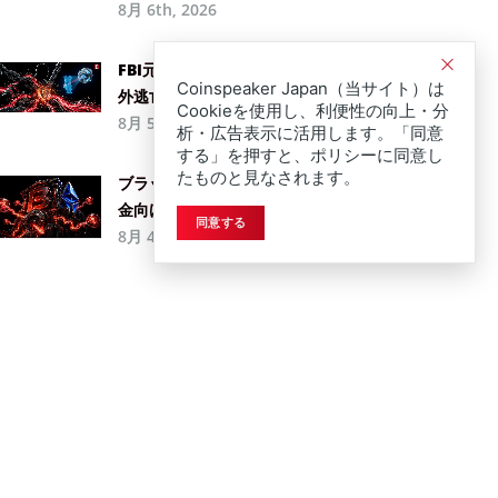
8月 6th, 2026
FBI元捜査官が仮想通貨を窃盗、AIで国
Coinspeaker Japan（当サイト）は
外逃亡も計画か
Cookieを使用し、利便性の向上・分
8月 5th, 2026
析・広告表示に活用します。「同意
する」を押すと、ポリシーに同意し
たものと見なされます。
ブラックロック、ステーブルコイン準備
金向けファンドを発表
同意する
8月 4th, 2026