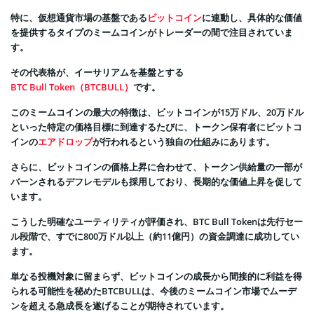
特に、仮想通貨市場の基盤である
ビットコイン
に連動し、具体的な価値
を提供するタイプのミームコインがトレーダーの間で注目されていま
す。
その代表格が、イーサリアムを基盤とする
BTC Bull Token（BTCBULL）
です。
このミームコインの最大の特徴は、ビットコインが15万ドル、20万ドル
といった特定の価格目標に到達するたびに、トークン保有者にビットコ
インの
エアドロップ
が行われるという独自の仕組みにあります。
さらに、ビットコインの価格上昇に合わせて、トークン供給量の一部が
バーンされるデフレモデルも採用しており、長期的な価値上昇を促して
います。
こうした明確なユーティリティが評価され、BTC Bull Tokenは先行セー
ル段階で、すでに800万ドル以上（約11億円）の資金調達に成功してい
ます。
単なる投機対象に留まらず、ビットコインの成長から間接的に利益を得
られる可能性を秘めたBTCBULLは、今後のミームコイン市場でムーデ
ンを超える急成長を遂げることが期待されています。