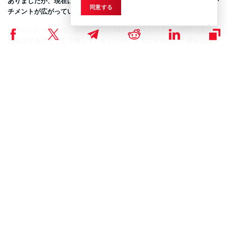
ありましたが、現在はトレーダーの買い意欲が戻っており、強気なセン
同意する
チメントが広がっています。
一部のトレーダーは、SUIが7月に1.84ドルから​​2.02ドルの範囲で価格を
回復させるだろうと予想していましたが、すでにそれらの予想を上回っ
ており、今後はさらなる高騰が期待されています。
ビットコイン関連の新しい仮想通貨、Bitcoin Hyper