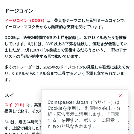
ドージコイン
ドージコイン（DOGE）
は、柴犬をテーマにした元祖ミームコインで、
イーロン・マスク氏からも熱狂的な支持を受けています。
DOGEは、過去24時間で6％の上昇を記録し、0.1718ドルあたりを推移
しています。6月には、33％以上の下落を経験し、値動きが低迷してい
ましたが、7月に0.17ドル前後まで回復するだろうという、一部のアナ
リストの予想が的中する形で動いています。
多くのトレーダーは、2025年のドージコインの見通しを強気に捉えてお
り、0.3ドルから0.4ドル台まで上昇するという予測も立てられていま
す。
スイ
Coinspeaker Japan（当サイト）は
スイ（SUI）
は、高速かつ処理能力の高いレイヤー1ブロックチェーンを
Cookieを使用し、利便性の向上・分
提供しており、そのネイティブトークンがSUIです。
析・広告表示に活用します。「同意
する」を押すと、ポリシーに同意し
SUIは、過去24時間で8％上昇しており、3.02ドルあたりを推移していま
たものと見なされます。
す。上記で紹介した他のアルトコイン銘柄と同様に、先月は下落傾向に