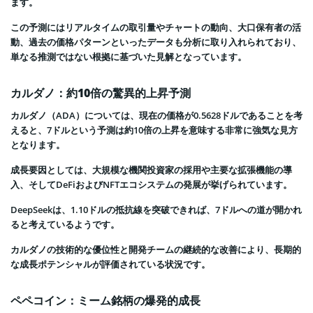
ます。
この予測にはリアルタイムの取引量やチャートの動向、大口保有者の活
動、過去の価格パターンといったデータも分析に取り入れられており、
単なる推測ではない根拠に基づいた見解となっています。
カルダノ：約10倍の驚異的上昇予測
カルダノ（ADA）については、現在の価格が0.5628ドルであることを考
えると、7ドルという予測は約10倍の上昇を意味する非常に強気な見方
となります。
成長要因としては、大規模な機関投資家の採用や主要な拡張機能の導
入、そしてDeFiおよびNFTエコシステムの発展が挙げられています。
DeepSeekは、1.10ドルの抵抗線を突破できれば、7ドルへの道が開かれ
ると考えているようです。
カルダノの技術的な優位性と開発チームの継続的な改善により、長期的
な成長ポテンシャルが評価されている状況です。
ペペコイン：ミーム銘柄の爆発的成長