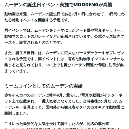
ムーデンの誕生日イベント実施でMOODENGが高騰
動物園は来週、ムーデンの誕生日である7月10日に合わせて、3日間にわ
たる特別イベントを開催する予定です。
同イベントでは、ムーデンをテーマにしたアート展や写真ギャラリー、
動物マスコットのパレードなどが企画されています。公式グッズ販売ブ
ースも、設置されるとのことです。
また、誕生日当日には、ムーデンに巨大なバースデーケーキがプレゼン
トされる予定です。同イベントには、有名な動物系インフルエンサーも
集まると見られており、SNS上でも再びムーデン関連の情報に注目が集
まっています。
ミームコインとしてのムーデンの実績
赤ちゃんカバのムーデンは昨年9月、愛らしい写真や動画がインターネ
ット上で拡散され、一躍人気者となりました。当時生後2ヶ月だったム
ーデンを一目見ようと、国内外から観光客がタイのカオキアオ動物園に
殺到しました。
こういった爆発的な人気を受けて誕生したのが、同名の非公式