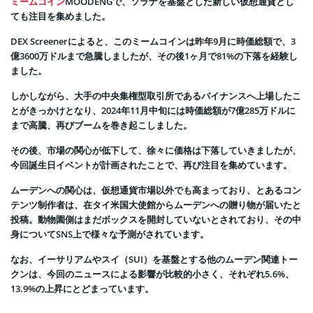
ミームコイン
MOODENGで、ソラナを基盤とした新しい仮想通貨とし
ても注目を集めました。
DEX Screenerによると、このミームコインは昨年9月に時価総額で、3
億3600万ドルまで急騰しましたが、その後1ヶ月で81%の下落を経験し
ました。
しかしながら、大手の中央集権型取引所であるバイナンスへ上場したこ
とがきっかけとなり、2024年11月中旬には時価総額が7億285万ドルに
まで高騰、再びブームを巻き起こしました。
その後、市場の関心が低下して、徐々に価格は下落していきましたが、
今回誕生日イベントが計画されたことで、再び注目を集めています。
ムーデンへの関心は、仮想通貨市場以外でも高まっており、とあるコン
テンツ制作者は、在タイ米国大使館からムーデンへの贈り物が届いたと
投稿。動物園側はまだボックスを開封していないとされており、その中
身についてSNS上で様々な予測がされています。
なお、イーサリアムやスイ（SUI）を基盤とする他のムーデン関連トー
クンは、今回のニュースによる影響が比較的小さく、それぞれ5.6%、
13.9%の上昇にとどまっています。