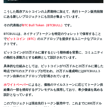
こうした既存アルトコインの上昇期待に加えて、先行トークン販売段階
にある新しいプロジェクトにも注目が集まっています。
その代表格が
BTC Bull Token（BTCBULL）
です。
BTCBULLは、ネイティブトークンを特定のウォレットで保有すること
で
ビットコイン（BTC）
のエアドロップを提供するユニークなプロジェ
クトです。
ビットコインが25万ドルに達するという期待感を背景に、コミュニティ
の熱狂を原動力とする銘柄として設計されています。
具体的な仕組みとしては、ビットコインが15万ドルと20万ドルに達した
時点でBTCのエアドロップが行われ、25万ドル達成時にはBTCBULLト
ークン自体のエアドロップが計画されています。
ホワイトペーパー
によると、価格のマイルストーンに応じてトークン供
給量の一部を焼却するデフレモデルも採用しており、希少価値を高める
設計となっています。
このプロジェクトは現在先行トークン販売中で、これまでに800万ドル