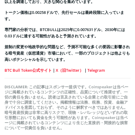
以上を調達しており、大きな関心を集めています。
トークン価格は0.00258ドルで、先行セールは最終段階に入っていま
す。
専門家の分析では、BTCBULLは2025年に0.007631ドル、2030年には
0.03ドルに達する可能性があると予測されています。
規制の変更や地政学的な問題など、予測不可能な多くの要因に影響され
る暗号資産（仮想通貨）市場において、一部のプロジェクトは他よりも
高いポテンシャルを示しています。
BTC Bull Token公式サイト
｜
X（旧Twitter）
｜
Telegram
この記事はスポンサー提供です。Coinspeakerは当ペー
DISCLAIMER:
ジに掲載されているコンテンツの正確性、品質について推奨せず、一
切の責任を負いません。読者は言及されている企業との取引前にご自
身で十分に調査してください。掲載情報は法務、税務、投資、金融ア
ドバイスを意図しておらず、そのように解釈すべきではありません。
暗号資産投資は非常に高リスクで、現物・レバレッジなどいずれの取
引形態においても資金を失う可能性があります。Coinspeakerは当ペ
ージに掲載されているコンテンツにより生じた直接的・間接的な損害
について一切責任を負いません。