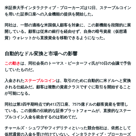
米証券大手インタラクティブ・ブローカーズは12日、ステーブルコイン
を用いた証券口座への入金機能の提供を開始した。
同社は、一部の適格な米国個人顧客を対象に、この新機能を段階的に展
開している。顧客は従来の銀行を経由せず、自身の暗号資産（仮想通
貨）ウォレットから直接資金を移動できるようになった。
自動的なドル変換と市場への影響
この動き
は、同社会長のトーマス・ピーターフィ氏が10日の会議で予告
していたものだ。
入金された
ステーブルコイン
は、取引のために自動的に米ドルへと変換
される仕組みだ。顧客は複数の資産クラスですぐに取引を開始すること
が可能になる。
同社は第3四半期時点で約413万口座、7575億ドルの顧客資産を管理し
ている。この規模の伝統的な証券プラットフォームが、直接的なステー
ブルコイン入金を統合するのは初めてだ。
チャールズ・シュワブやフィデリティといった競合他社は、依然として
仮想通貨の入金を受け付けていない。インタラクティブ・ブローカーズ