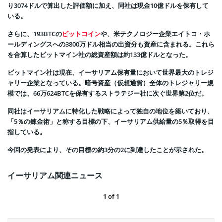
り3074ドルで算出した評価額に加え、同社は現金10億ドルを保有して
いる。
さらに、193BTCの
ビットコイン
や、米テクノロジー企業エイトコ・ホ
ールディングスへの3800万ドル相当の出資分も資産に含まれる。これら
を合算したビットマイン社の総資産額は約133億ドルとなった。
ビットマイン社は現在、イーサリアム保有量において世界最大のトレジ
ャリー企業となっている。暗号資産（仮想通貨）全体のトレジャリー規
模では、66万624BTCを保有するストラテジー社に次ぐ世界第2位だ。
同社はイーサリアムに特化した戦略によって独自の地位を築いており、
「5％の錬金術」と称する目標の下、イーサリアム供給量の5％取得を目
指している。
今回の発表により、その目標の約3分の2に到達したことが示された。
イーサリアム関連ニュース
1
of
1