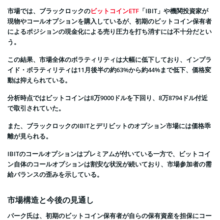
市場では、ブラックロックの
ビットコインETF
「IBIT」や機関投資家が
現物やコールオプションを購入しているが、初期のビットコイン保有者
によるポジションの現金化による売り圧力を打ち消すには不十分だとい
う。
この結果、市場全体のボラティリティは大幅に低下しており、インプラ
イド・ボラティリティは11月後半の約63%から約44%まで低下、価格変
動は抑えられている。
分析時点ではビットコインは8万9000ドルを下回り、8万8794ドル付近
で取引されていた。
また、ブラックロックのIBITとデリビットのオプション市場には価格乖
離が見られる。
IBITのコールオプションはプレミアムが付いている一方で、ビットコイ
ン自体のコールオプションは割安な状況が続いており、市場参加者の需
給バランスの歪みを示している。
市場構造と今後の見通し
パーク氏は、初期のビットコイン保有者が自らの保有資産を担保にコー