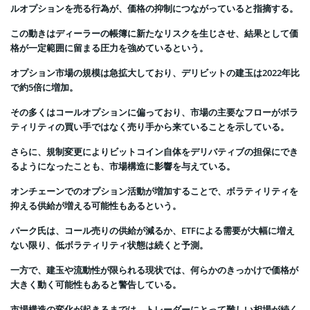
ルオプションを売る行為が、価格の抑制につながっていると指摘する。
この動きはディーラーの帳簿に新たなリスクを生じさせ、結果として価
格が一定範囲に留まる圧力を強めているという。
オプション市場の規模は急拡大しており、デリビットの建玉は2022年比
で約5倍に増加。
その多くはコールオプションに偏っており、市場の主要なフローがボラ
ティリティの買い手ではなく売り手から来ていることを示している。
さらに、規制変更によりビットコイン自体をデリバティブの担保にでき
るようになったことも、市場構造に影響を与えている。
オンチェーンでのオプション活動が増加することで、ボラティリティを
抑える供給が増える可能性もあるという。
パーク氏は、コール売りの供給が減るか、ETFによる需要が大幅に増え
ない限り、低ボラティリティ状態は続くと予測。
一方で、建玉や流動性が限られる現状では、何らかのきっかけで価格が
大きく動く可能性もあると警告している。
市場構造の変化が起きるまでは、トレーダーにとって難しい相場が続く