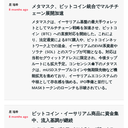
星 瑞希
メタマスク、ビットコイン統合でマルチチ
8 months ago
ェーン展開加速
メタマスクは、イーサリアム基盤の最大手ウォレッ
トとしてマルチチェーン戦略を加速させ、ビットコ
イン（BTC）への直接対応を開始した。これによ
り、法定通貨によるBTC購入や、ビットコインネッ
トワーク上での送金、イーサリアムのEVM系資産や
ソラナ（SOL）とのスワップが可能となる。対応は
当初セグウィットアドレスに限定され、今後タップ
ルートにも拡大予定。コンセンシス傘下のメタマス
クは、mUSDステーブルコインや無期限先物など機
能拡充を進めており、イーサリアムエコシステムの
中核として存在感を強める。IPO準備と並行して
MASKトークンのローンチも示唆されている。
星 瑞希
ビットコイン・イーサリアム商品に資金集
8 months ago
中、流入基調が継続