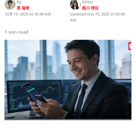
By
Editor
星 瑞希
黒川 理佐
12月 15, 2025 at 10:48 AM
Updated
Dec 15, 2025 at 05:09
AM
1 min read