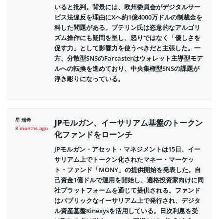
いると批判。背景には、欧州委員会がデジタルサー
ビス法違反を理由にXへ約1億4000万ドルの制裁金を
科した問題がある。ブテリン氏は恣意的なアルゴリ
ズム操作にも疑問を呈し、怒りではなく「優しさを
促す力」として影響力を使うべきだと主張した。一
方、分散型SNSのFarcasterはウォレット主導型モデ
ルへの転換を進めており、中央集権型SNSの課題が
浮き彫りになっている。
星 瑞希
JPモルガン、イーサリアム基盤のトークン
8 months ago
化ファンドをローンチ
JPモルガン・アセット・マネジメントは15日、イー
サリアム上でトークン化されたマネー・マーケッ
ト・ファンド「MONY」の提供開始を発表した。自
己資金1億ドルで運用を開始し、適格投資家向けに同
社プラットフォームを通じて提供される。ファンド
はパブリックなイーサリアム上で発行され、デジタ
ル資産基盤Kinexysを活用している。日次利息を受