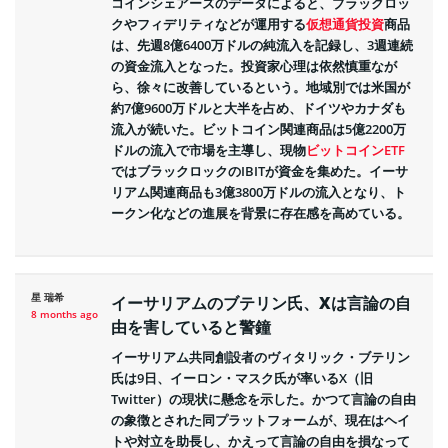
コインシェアーズのデータによると、ブラックロッ
クやフィデリティなどが運用する
仮想通貨投資
商品
は、先週8億6400万ドルの純流入を記録し、3週連続
の資金流入となった。投資家心理は依然慎重なが
ら、徐々に改善しているという。地域別では米国が
約7億9600万ドルと大半を占め、ドイツやカナダも
流入が続いた。ビットコイン関連商品は5億2200万
ドルの流入で市場を主導し、現物
ビットコインETF
ではブラックロックのIBITが資金を集めた。イーサ
リアム関連商品も3億3800万ドルの流入となり、ト
ークン化などの進展を背景に存在感を高めている。
星 瑞希
イーサリアムのブテリン氏、Xは言論の自
8 months ago
由を害していると警鐘
イーサリアム共同創設者のヴィタリック・ブテリン
氏は9日、イーロン・マスク氏が率いるX（旧
Twitter）の現状に懸念を示した。かつて言論の自由
の象徴とされた同プラットフォームが、現在はヘイ
トや対立を助長し、かえって言論の自由を損なって