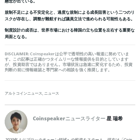
懸念が出ている。
規制不足による不安定化と、過度な規制による成長阻害という二つのリ
スクが存在し、調整が難航すれば議員立法で進められる可能性もある。
制度設計の成否は、世界市場における韓国の立ち位置を左右する重要な
局面となる。
Coinspeakerは公平で透明性の高い報道に努めていま
DISCLAIMER:
す。この記事は正確かつタイムリーな情報提供を目的としています
が、投資助言ではありません。市場状況は急速に変化するため、投資
判断の前に情報確認と専門家への相談を強く推奨します。
アルトコインニュース
,
ニュース
Coinspeakerニュースライター
星 瑞希
2020年よりブロックチェーン領域への投資をスタート。現在は「Coin