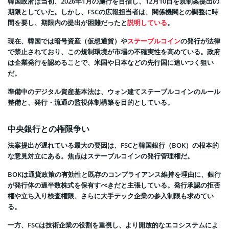
韓国政府は当初、2026年1月の施行を目指し、12月10日を規制案提出の
期限としていた。しかし、FSCの広報担当者は、関係機関との調整に時
間を要し、期限内の提出が困難だったと
説明している
。
現在、韓国では暗号資産（仮想通貨）や
ステーブルコイン
の発行が法律
で禁止されており、この規制環境が市場の不確実性を高めている。政府
は企業発行を認めることで、米国や日本などの先行国に追いつく狙い
だ。
準備中のデジタル資産基本法は、ウォン建てステーブルコインのルール
整備と、発行・流通の監視体制構築を目的としている。
中央銀行との権限争い
法案提出が遅れている最大の要因は、FSCと韓国銀行（BOK）の根本的
な意見対立にある。焦点はステーブルコインの発行管理権だ。
BOKは通貨政策の有効性と既存のコンプライアンス維持を理由に、銀行
が発行体の過半数株式を保有すべきだと主張している。発行承認の拒否
権や立ち入り検査権限、さらに大手テック企業の参入制限も求めてい
る。
一方、FSCは技術企業の役割を重視し、より開放的なエコシステムによ