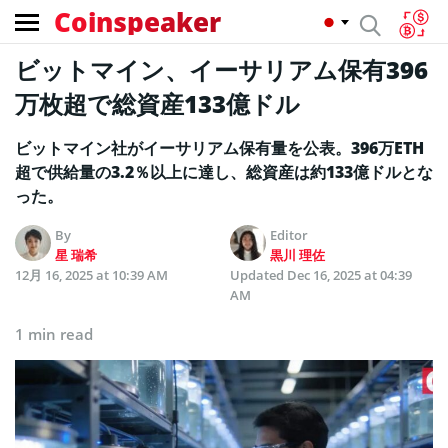
Coinspeaker
ビットマイン、イーサリアム保有396
万枚超で総資産133億ドル
ビットマイン社がイーサリアム保有量を公表。396万ETH
超で供給量の3.2％以上に達し、総資産は約133億ドルとな
った。
By
Editor
星 瑞希
黒川 理佐
12月 16, 2025 at 10:39 AM
Updated
Dec 16, 2025 at 04:39
AM
1 min read