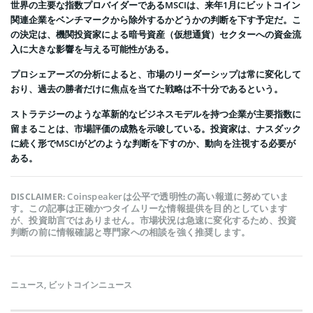
世界の主要な指数プロバイダーであるMSCIは、来年1月にビットコイン
関連企業をベンチマークから除外するかどうかの判断を下す予定だ。こ
の決定は、機関投資家による暗号資産（仮想通貨）セクターへの資金流
入に大きな影響を与える可能性がある。
プロシェアーズの分析によると、市場のリーダーシップは常に変化して
おり、過去の勝者だけに焦点を当てた戦略は不十分であるという。
ストラテジーのような革新的なビジネスモデルを持つ企業が主要指数に
留まることは、市場評価の成熟を示唆している。投資家は、ナスダック
に続く形でMSCIがどのような判断を下すのか、動向を注視する必要が
ある。
Coinspeakerは公平で透明性の高い報道に努めていま
DISCLAIMER:
す。この記事は正確かつタイムリーな情報提供を目的としています
が、投資助言ではありません。市場状況は急速に変化するため、投資
判断の前に情報確認と専門家への相談を強く推奨します。
ニュース
,
ビットコインニュース