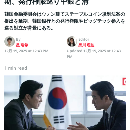
期、発行権限巡り中銀と溝
韓国金融委員会はウォン建てステーブルコイン規制法案の
提出を延期。韓国銀行との発行権限やビッグテック参入を
巡る対立が背景にある。
By
Editor
星 瑞希
黒川 理佐
12月 15, 2025 at 12:43 PM
Updated
12月 15, 2025 at 12:43
PM
1 min read