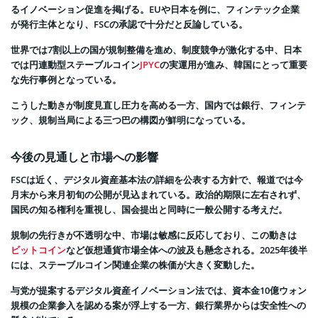
るイノベーション促進を掲げる。EUや日本を例に、フィンテック企業
が発行主体となり、FSCの承認で十分だと反論している。
世界では7割以上の国が規制整備を進め、制度競争が激化する中、日本
では円連動型ステーブルコイン
JPYC
の実運用が進み、韓国にとって重要
な先行事例となっている。
こうした動きが制度見直し圧力を高める一方、国内では銀行、フィンテ
ック、規制当局による三つ巴の構図が鮮明になっている。
今後の見通しと市場への影響
FSCは近く、デジタル資産基本法の詳細を公表する方針で、報道では今
月末から来月初旬の公開が見込まれている。政治的期限に左右されず、
国民の知る権利を重視し、国会提出と同時に一般公開する考えだ。
規制の先行きが不透明な中、市場は敏感に反応しており、この動きは
ビットコイン
など仮想通貨市場全体への波及も懸念される。2025年後半
には、ステーブルコイン関連企業の株価が大きく変動した。
与党が提案するデジタル資産イノベーション法では、資本金10億ウォン
規模の企業参入を認める案が浮上する一方、銀行業界からは安全性への