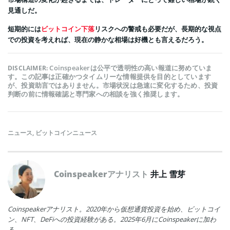
見通しだ。
短期的には
ビットコイン下落
リスクへの警戒も必要だが、長期的な視点
での投資を考えれば、現在の静かな相場は好機とも言えるだろう。
Coinspeakerは公平で透明性の高い報道に努めていま
DISCLAIMER:
す。この記事は正確かつタイムリーな情報提供を目的としています
が、投資助言ではありません。市場状況は急速に変化するため、投資
判断の前に情報確認と専門家への相談を強く推奨します。
ニュース
,
ビットコインニュース
Coinspeakerアナリスト
井上 雪芽
Coinspeakerアナリスト。2020年から仮想通貨投資を始め、ビットコイ
ン、NFT、DeFiへの投資経験がある。2025年6月にCoinspeakerに加わ
る。