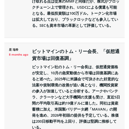
け取れる点は従来のMMFと同様だが、株式がブロッ
クチェーン上で管理され、USDCによる償還も可能
となる。最低投資額は100万ドル。トークン化市場
は拡大しており、ブラックロックなども参入してい
る。SECも資本市場の革新として評価している。
星 瑞希
ビットマインのトム・リー会長、「仮想通
8 months ago
貨市場は回復基調」
ビットマイン社のトム・リー会長は、仮想通貨価格
が安定し、10月の急変動後から市場は回復基調にあ
ると述べた。2025年に米議会で可決された好意的な
法案や規制環境の改善が追い風となり、機関投資家
の参入が加速していると分析する。アークやパンテ
ラ、クラーケンなど大手機関の支援も受け、直近5日
間の平均取引高は約19億ドルに達した。同社は資産
蓄積に加え、米国製バリデータ網「MAVAN」の開
発を進め、2026年初頭の提供を予定している。株価
は200日移動平均を上回り、評価は堅調に推移して
いる。