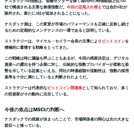
ナスダック100指数は、金融セクターを除く国内外の時価総額上位100
社で構成される主要な株価指数だ。
今回の定期入れ替え
では合計6社が
除外され、新たに3社が追加されることになった。
ナスダック側は、この変更が市場のパフォーマンスを正確に反映し続け
るための定期的なメンテナンスの一環であると説明している。
ストラテジーは、マイケル・セイラー会長の主導により
ビットコイン
を
積極的に蓄積する戦略をとってきた。
この戦略は時に議論を呼ぶこともあるが、今回の残留決定は、デジタル
資産への露出を持つ企業に対し、伝統的な指数プロバイダーが柔軟な姿
勢を示している証拠といえる。同社の時価総額や流動性は、指数の採用
基準を十分に満たしていると判断されたようだ。
ストラテジーは代表的な
ビットコイン関連株
として知られており、多く
の投資家がその動向に注目している。
今後の焦点はMSCIの判断へ
ナスダックでの残留が決まったことで、市場関係者の関心は次の大きな
節目へと移っている。