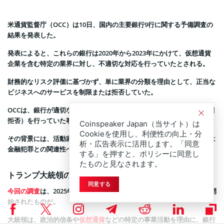
米通貨監督庁（OCC）は10日、国内の主要銀行9行に関する予備調査の
結果を発表した。
発表によると、これらの銀行は2020年から2023年にかけて、仮想通貨
企業を含む特定の業界に対し、不適切な対応を行っていたとされる。
財務的なリスク評価に基づかず、単に業界の分類を理由として、正当な
ビジネスへのサービスを制限または拒否していた。
OCCは、銀行が適切なリスク評価なしにデバンキング（口座凍結や取引
拒否）を行っていた事例を確認したと述べている。
Coinspeaker Japan（当サイト）は
Cookieを使用し、利便性の向上・分
その背景には、活動家からの圧力や業界に対する世間の認識、あるいは
析・広告表示に活用します。「同意
金融犯罪との関連性への懸念があった可能性があるという。
する」を押すと、ポリシーに同意し
たものと見なされます。
トランプ大統領の指令
同意する
今回の調査
は、2025年初頭に出されたトランプ大統領の指令を受けて開
始されたものだ。
大統領は、政治的信条や
仮想通貨
などの特定の事業活動を理由に、銀行