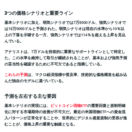
3つの価格シナリオと重要ライン
基本シナリオに加え、弱気シナリオでは7万8500ドル、強気シナリオで
は18万9000ドルと予測された。弱気シナリオは現在の水準から10％以
上の下落を示唆する一方、強気シナリオでは114％を超える上昇を見込
んでいる。
アナリストは、7万ドルを技術的に重要なサポートラインとして特定し
た。この水準を維持して取引が継続されることが、基本および強気予測
の妥当性を確認するために不可欠であると指摘している。
これらの予測
は、マクロ経済指標や普及率、技術的な価格構造を組み込
んだ独自のモデルに基づいている。
予測を左右する主な要因
基本シナリオの実現には、
ビットコイン現物ETF
の需要回復と規制明確
化に対する市場期待の改善が不可欠だ。最近の米国現物ETFへの資金流
入パターンが正常化することや、世界的にデジタル資産規制の受容が進
むことが、価格上昇の重要な触媒となる。