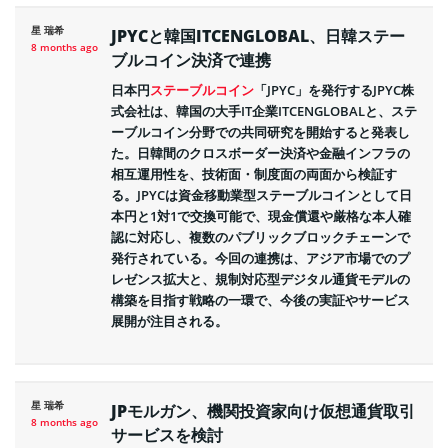
星 瑞希
JPYCと韓国ITCENGLOBAL、日韓ステー
8 months ago
ブルコイン決済で連携
日本円
ステーブルコイン
「JPYC」を発行するJPYC株
式会社は、韓国の大手IT企業ITCENGLOBALと、ステ
ーブルコイン分野での共同研究を開始すると発表し
た。日韓間のクロスボーダー決済や金融インフラの
相互運用性を、技術面・制度面の両面から検証す
る。JPYCは資金移動業型ステーブルコインとして日
本円と1対1で交換可能で、現金償還や厳格な本人確
認に対応し、複数のパブリックブロックチェーンで
発行されている。今回の連携は、アジア市場でのプ
レゼンス拡大と、規制対応型デジタル通貨モデルの
構築を目指す戦略の一環で、今後の実証やサービス
展開が注目される。
星 瑞希
JPモルガン、機関投資家向け仮想通貨取引
8 months ago
サービスを検討