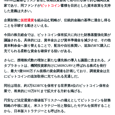
家であり、同ファンドが
ビットコイン
蓄積を目的とした資本政策を支持
した意義は大きい。
企業財務に
仮想通貨
を組み込む戦略が、伝統的金融の基準に適合し得る
ことを示唆する動きといえる。
今回の株主総会では、ビットコイン保有拡大に向けた財務基盤強化策が
議論される。具体的には、資本金および資本準備金を減少させ、その他
資本剰余金へ振り替えることで、配当や自社株買い、追加のBTC購入に
充てられる柔軟な資金を確保する狙いがある。
さらに、授権株式数の増加と新たな優先株の導入も議題に含まれる。メ
タプラネットは、機関投資家向けにMERCURYと呼ばれる株式を発行
し、最大1億5000万ドル規模の資金調達を計画しており、調達資金は主
にビットコインの追加取得に充てられる見通しだ。
同社は現在、約3万823BTCを保有する世界第4位のビットコイン保有企
業で、将来的に10万BTCまで拡大する方針を掲げる。
円安など法定通貨の価値低下リスクへの備えとしてビットコインを財務
戦略の中核に据え、米ストラテジー社と類似したモデルを採用すること
から、日本版ストラテジーとも呼ばれる。