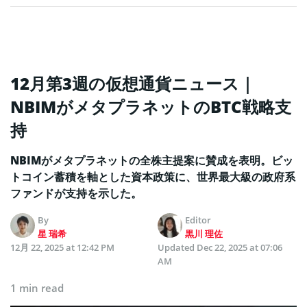
12月第3週の仮想通貨ニュース｜
NBIMがメタプラネットのBTC戦略支
持
NBIMがメタプラネットの全株主提案に賛成を表明。ビッ
トコイン蓄積を軸とした資本政策に、世界最大級の政府系
ファンドが支持を示した。
By
Editor
星 瑞希
黒川 理佐
12月 22, 2025 at 12:42 PM
Updated
Dec 22, 2025 at 07:06
AM
1 min read