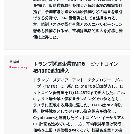
を掲げ、仮想通貨取引を超えた統合市場の構築を目
指す。予測市場は選挙や経済指標などの結果を取引
できる分野で、DeFi活用例としても注目される。一
方、規制リスクや既存事業とのカニバリゼーション
懸念も指摘されるが、市場は戦略的拡大を好感し株
価は上昇した。
星 瑞希
トランプ関連企業TMTG、ビットコイン
8 months ago
451BTC追加購入
トランプ・メディア・アンド・テクノロジー・グル
ープ（TMTG）は、新たに451BTCを追加購入し、ビ
ットコイン保有量を1万1542BTCまで拡大した。これ
により上場企業の保有量ランキングで11位となり、
テスラに匹敵する規模に達した。TMTGは2025年以
降、財務戦略としてデジタル資産保有を強化し、
Crypto.comと連携したビットコイン・イーサリアム
ETF計画も進めている。一方、平均取得単価は現行
価格を上回り評価損を抱えるが、核融合企業との合