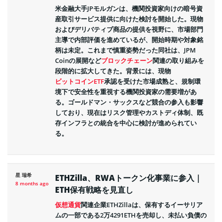
米金融大手JPモルガンは、機関投資家向けの暗号資
産取引サービス提供に向けた検討を開始した。現物
およびデリバティブ商品の提供を視野に、市場部門
主導で内部評価を進めているが、開始時期や対象銘
柄は未定。これまで慎重姿勢だった同社は、JPM
Coinの展開など
ブロックチェーン
関連の取り組みを
段階的に拡大してきた。背景には、現物
ビットコインETF
承認を受けた市場成熟と、規制環
境下で安全性を重視する機関投資家の需要増があ
る。ゴールドマン・サックスなど競合の参入も影響
しており、現在はリスク管理やカストディ体制、既
存インフラとの統合を中心に検討が進められてい
る。
星 瑞希
ETHZilla、RWAトークン化事業に参入｜
8 months ago
ETH保有戦略を見直し
仮想通貨
関連企業ETHZillaは、保有するイーサリア
ムの一部である2万4291ETHを売却し、未払い負債の