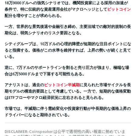
18万9000ドルへの強気シナリオでは、機関投資家による採用の加速が
条件で、特に伝統的な資産運用会社がマクロヘッジとして
ビットコイン
配分を増やすことが求められる。
一方、世界的な景気後退や金融引き締め、主要法域での敵対的規制の長
期化は、弱気シナリオのリスク要因となる。
シティグループは、10万ドルの心理的障壁が短期的な注目ポイントにな
ると指摘する。価格がこの水準を維持すれば、上昇の勢いが続くと見て
いる。
逆に、7万ドルのサポートラインを割ると売り圧力が強まり、極端な場
合は6万5000ドルまで下落する可能性もある。
アナリストは、過去の
ビットコイン半減期
に見られた市場サイクルを長
期モデルの構造的要因として考慮している。一方で、短期的な価格変動
はETFフローやマクロ経済状況に左右されると見られる。
市場では、半減期に伴う需給変化や投資家行動が中長期的な価格上昇の
ドライバーになると期待されている。
Coinspeakerは公平で透明性の高い報道に努めていま
DISCLAIMER: