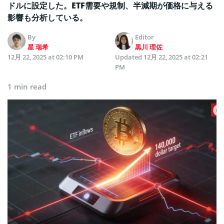
ドルに設定した。ETF需要や規制、半減期が価格に与える
影響も分析している。
By
Editor
星 瑞希
黒川 理佐
12月 22, 2025 at 02:10 PM
Updated
12月 22, 2025 at 02:21
PM
1 min read