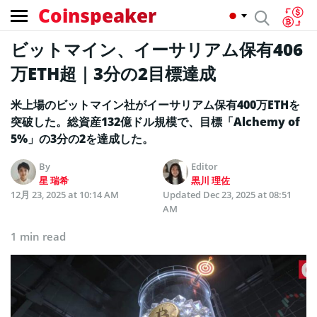
Coinspeaker
ビットマイン、イーサリアム保有406
万ETH超｜3分の2目標達成
米上場のビットマイン社がイーサリアム保有400万ETHを
突破した。総資産132億ドル規模で、目標「Alchemy of
5%」の3分の2を達成した。
By
Editor
星 瑞希
黒川 理佐
12月 23, 2025 at 10:14 AM
Updated
Dec 23, 2025 at 08:51
AM
1 min read