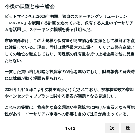
今後の展望と株主総会
ビットマイン社は2026年初頭、独自のステーキングソリューション
「MAVAN」を展開する計画を進めている。保有する大量のイーサリア
ムを活用し、ステーキング報酬を得る仕組みだ。
市場関係者は、この大規模な保有量が将来的な収益源として機能する点
に注目している。現在、同社は世界最大の上場イーサリアム保有企業と
しての地位を確立しており、同規模の保有量を持つ上場企業は他に見当
たらない。
一貫した買い増し戦略は投資家の関心を集めており、財務報告の発表時
には株価が動く場面も見られる。
2026年1月15日には年次株主総会が予定されており、授権株式数の増加
やインセンティブプランに関する提案が議題となる見通しだ。
これらの提案は、将来的な資金調達や事業拡大に向けた布石となる可能
性があり、イーサリアム市場への影響も含めて注目が集まっている。
次
姓
1
of
2