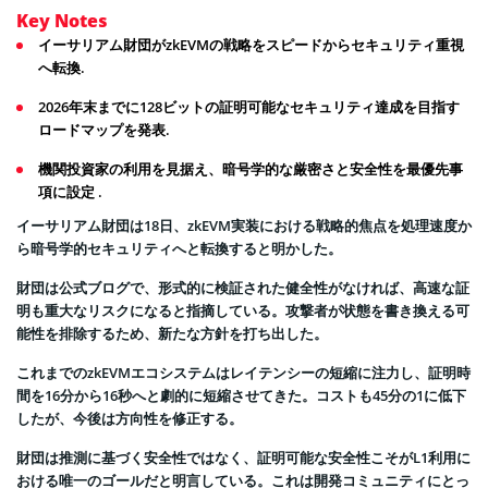
Key Notes
イーサリアム財団がzkEVMの戦略をスピードからセキュリティ重視
へ転換.
2026年末までに128ビットの証明可能なセキュリティ達成を目指す
ロードマップを発表.
機関投資家の利用を見据え、暗号学的な厳密さと安全性を最優先事
項に設定 .
イーサリアム財団は18日、zkEVM実装における戦略的焦点を処理速度か
ら暗号学的セキュリティへと転換すると明かした。
財団は公式ブログで、形式的に検証された健全性がなければ、高速な証
明も重大なリスクになると指摘している。攻撃者が状態を書き換える可
能性を排除するため、新たな方針を打ち出した。
これまでのzkEVMエコシステムはレイテンシーの短縮に注力し、証明時
間を16分から16秒へと劇的に短縮させてきた。コストも45分の1に低下
したが、今後は方向性を修正する。
財団は推測に基づく安全性ではなく、証明可能な安全性こそがL1利用に
おける唯一のゴールだと明言している。これは開発コミュニティにとっ