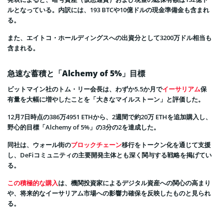
ルとなっている。内訳には、193 BTCや10億ドルの現金準備金も含まれ
る。
また、エイトコ・ホールディングスへの出資分として3200万ドル相当も
含まれる。
急速な蓄積と「Alchemy of 5%」目標
ビットマイン社のトム・リー会長は、わずか5.5か月で
イーサリアム
保
有量を大幅に増やしたことを「大きなマイルストーン」と評価した。
12月7日時点の386万4951 ETHから、2週間で約20万 ETHを追加購入し、
野心的目標「Alchemy of 5%」の3分の2を達成した。
同社は、ウォール街の
ブロックチェーン
移行をトークン化を通じて支援
し、DeFiコミュニティの主要開発主体とも深く関与する戦略を掲げてい
る。
この積極的な購入
は、機関投資家によるデジタル資産への関心の高まり
や、将来的なイーサリアム市場への影響力確保を反映したものと見られ
る。