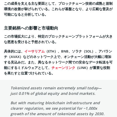
この成長を支える主な要因として、ブロックチェーン技術の成熟と規制
環境の改善が挙げられている。これらが基盤となり、より広範な普及が
可能になると分析している。
主要銘柄への影響と市場動向
この市場拡大により、特定のブロックチェーンプラットフォームが大き
な恩恵を受けると予想されている。
具体的には、
イーサリアム
（ETH）、BNB、ソラナ（SOL）、アバラン
チ（AVAX）などのネットワーク上で、オンチェーン活動が大幅に増加
する見込みだ。また、異なるネットワーク間での安全なデータ転送を可
能にするミドルウェアとして、
チェーンリンク
（LINK）が重要な役割
を果たすと位置づけられている。
Tokenized assets remain extremely small today—
just 0.01% of global equity and bond markets.
But with maturing blockchain infrastructure and
clearer regulation, we see potential for ~1,000x
growth of the amount of tokenized assets by 2030.