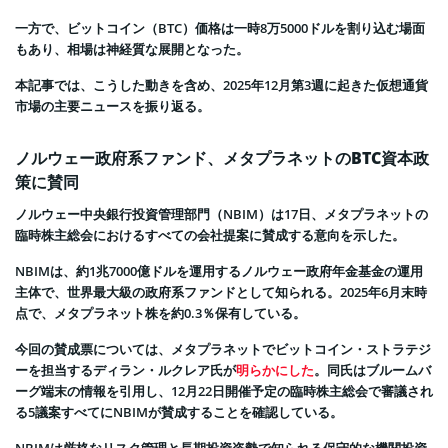
一方で、ビットコイン（BTC）価格は一時8万5000ドルを割り込む場面
もあり、相場は神経質な展開となった。
本記事では、こうした動きを含め、2025年12月第3週に起きた仮想通貨
市場の主要ニュースを振り返る。
ノルウェー政府系ファンド、メタプラネットのBTC資本政
策に賛同
ノルウェー中央銀行投資管理部門（NBIM）は17日、メタプラネットの
臨時株主総会におけるすべての会社提案に賛成する意向を示した。
NBIMは、約1兆7000億ドルを運用するノルウェー政府年金基金の運用
主体で、世界最大級の政府系ファンドとして知られる。2025年6月末時
点で、メタプラネット株を約0.3％保有している。
今回の賛成票については、メタプラネットでビットコイン・ストラテジ
ーを担当するディラン・ルクレア氏が
明らかにした
。同氏はブルームバ
ーグ端末の情報を引用し、12月22日開催予定の臨時株主総会で審議され
る5議案すべてにNBIMが賛成することを確認している。
NBIMは厳格なリスク管理と長期投資姿勢で知られる保守的な機関投資