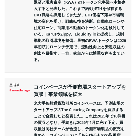
返済と現実資産（RWA）のトークン化事業へ本格参
入すると発表した。これまで約9万ETHを保有する
DAT戦略を採用してきたが、ETH価格下落や市場環
境の変化を受け、戦略転換を決断。自動車ローンや
住宅ローン、商業用不動産のトークン化を検討して
いる。KarusやZippy、Liquidity.ioと提携し、規制
準拠の取引環境を整備。最初のRWAトークンは2026
年初頭にローンチ予定で、流動性向上と安定収益の
創出を目指す。一方、株主からは慎重な声も出てい
る。
星 瑞希
コインベースが予測市場スタートアップを
8 months ago
買収｜事業領域を拡大
米大手仮想通貨取引所コインベースは、予測市場ス
タートアップのThe Clearing Companyを買収する
ことで合意したと発表した。これは2025年で10件目
の買収となり、手続きは2026年1月に完了予定。買
収後は同社チームが合流し、予測市場製品の拡充を
進める。コインベースは「あらゆるものの取引所」