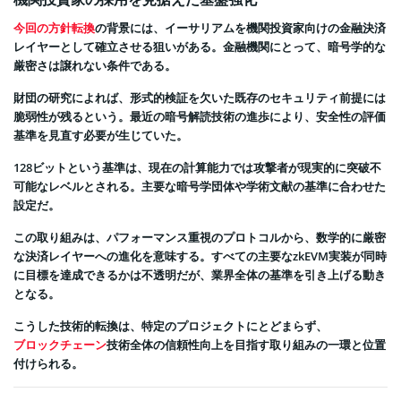
今回の方針転換
の背景には、イーサリアムを機関投資家向けの金融決済
レイヤーとして確立させる狙いがある。金融機関にとって、暗号学的な
厳密さは譲れない条件である。
財団の研究によれば、形式的検証を欠いた既存のセキュリティ前提には
脆弱性が残るという。最近の暗号解読技術の進歩により、安全性の評価
基準を見直す必要が生じていた。
128ビットという基準は、現在の計算能力では攻撃者が現実的に突破不
可能なレベルとされる。主要な暗号学団体や学術文献の基準に合わせた
設定だ。
この取り組みは、パフォーマンス重視のプロトコルから、数学的に厳密
な決済レイヤーへの進化を意味する。すべての主要なzkEVM実装が同時
に目標を達成できるかは不透明だが、業界全体の基準を引き上げる動き
となる。
こうした技術的転換は、特定のプロジェクトにとどまらず、
ブロックチェーン
技術全体の信頼性向上を目指す取り組みの一環と位置
付けられる。