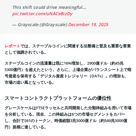
This shift could drive meaningful…
pic.twitter.com/uNACeBizDy
— Grayscale (@Grayscale)
December 19, 2025
レポート
では、ステーブルコインに関連する法整備と普及も重要な要素
として強調されている。
ステーブルコインの流通量は既に16%増加し、2900億ドル（約45兆
5300億円）を超えたという。さらに、上場企業がバランスシート上で暗
号資産を保有する「デジタル資産トレジャリー（DATs）」の増加も、
市場の追い風となっている。
スマートコントラクトプラットフォームの優位性
グレースケールはFTSEラッセルと共同開発した分類枠組みを用いて市場
を分析している。現在、この枠組みは6つの市場セグメントをカバー
し、合計で261のトークン、時価総額3兆5000億ドル（約549兆5000億
円）規模に達している。