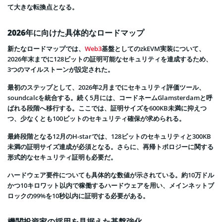
て大きな転換点となる。
2026年に向けた具体的なロードマップ
新たなロードマップでは、
Web3
基盤としてのzkEVM実装について、
2026年末までに128ビットの証明可能なセキュリティを達成するため、
3つのマイルストーンが設定された。
最初のステップとして、2026年2月までにセキュリティ評価ツール、
soundcalcを統合する。続く5月には、コードネームGlamsterdamと呼
ばれる段階へ移行する。ここでは、証明サイズを600KB未満に抑えつ
つ、少なくとも100ビットのセキュリティ確保が求められる。
最終段階となる12月のH-starでは、128ビットのセキュリティと300KB
未満の証明サイズ達成が必須となる。さらに、再帰トポロジーに関する
形式的なセキュリティ証明も必要だ。
ハードウェア要件についても具体的な数値が示されている。約10万ドル
かつ10キロワット以内で稼働するハードウェアを用い、メインネットブ
ロックの99%を10秒以内に証明する必要がある。
機関投資家の採用を見据えた基盤強化