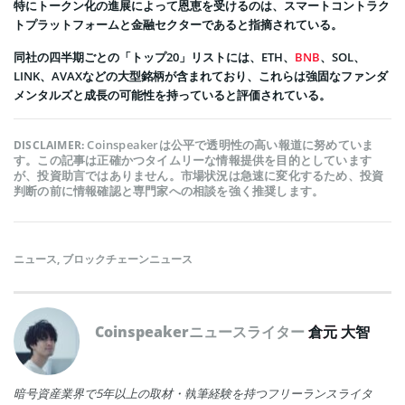
特にトークン化の進展によって恩恵を受けるのは、スマートコントラク
トプラットフォームと金融セクターであると指摘されている。
同社の四半期ごとの「トップ20」リストには、ETH、
BNB
、SOL、
LINK、AVAXなどの大型銘柄が含まれており、これらは強固なファンダ
メンタルズと成長の可能性を持っていると評価されている。
Coinspeakerは公平で透明性の高い報道に努めていま
DISCLAIMER:
す。この記事は正確かつタイムリーな情報提供を目的としています
が、投資助言ではありません。市場状況は急速に変化するため、投資
判断の前に情報確認と専門家への相談を強く推奨します。
ニュース
,
ブロックチェーンニュース
Coinspeakerニュースライター
倉元 大智
暗号資産業界で5年以上の取材・執筆経験を持つフリーランスライタ