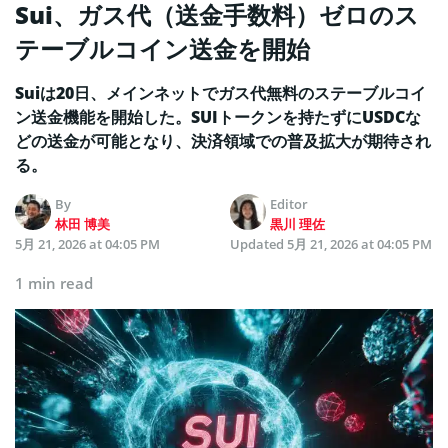
Sui、ガス代（送金手数料）ゼロのス
テーブルコイン送金を開始
Suiは20日、メインネットでガス代無料のステーブルコイ
ン送金機能を開始した。SUIトークンを持たずにUSDCな
どの送金が可能となり、決済領域での普及拡大が期待され
る。
By
Editor
林田 博美
黒川 理佐
5月 21, 2026 at 04:05 PM
Updated
5月 21, 2026 at 04:05 PM
1 min read