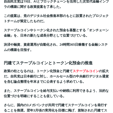
自由民主党は19日、AIとブロックチェーンを活用した次世代金融インフ
ラの構築に関する政策提案を了承した。
この提案は、党のデジタル社会推進本部のもとに設置されたプロジェク
トチームが策定したものだ。
ステーブルコインやトークン化された預金を基盤とする「オンチェーン
金融」を、日本の新たな成長分野として位置づけている。
決済や融資、資産運用が自動化され、24時間365日稼働する金融システ
ムの構築を目指す。
円建てステーブルコインとトークン化預金の推進
政策の柱となるのは、トークン化預金と円建て
ステーブルコイン
の拡大
だ。自民党は日本銀行に対し、ホールセール型の中央銀行デジタル通貨
を含む論点整理を年末までに公表するよう求めている。
また、ステーブルコインを給与支払いや納税に利用できるよう、法的な
位置づけを明確にすることも促している。
さらに、国内の3メガバンクが共同で円建てステーブルコインを発行す
ることを推奨。翌年3月頃の実用化を目標に掲げ、規制された円建てス