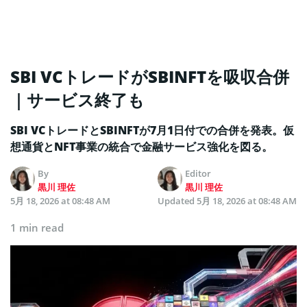
SBI VCトレードがSBINFTを吸収合併
｜サービス終了も
SBI VCトレードとSBINFTが7月1日付での合併を発表。仮
想通貨とNFT事業の統合で金融サービス強化を図る。
By
Editor
黒川 理佐
黒川 理佐
5月 18, 2026 at 08:48 AM
Updated
5月 18, 2026 at 08:48 AM
1 min read