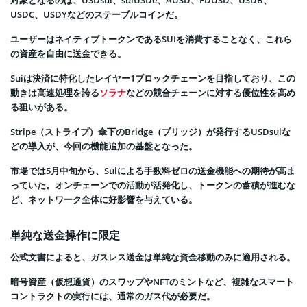
対象となるのは、USDsui、suiUSDe、AUSD、FDUSD、USDB、
USDC、USDYなどのステーブルコインだ。
ユーザーはネイティブトークンであるSUIを消費することなく、これら
の資産を自由に送金できる。
Suiは決済に特化したレイヤー1ブロックチェーンを目指しており、この
動きは高速処理を誇る
ソラナ
などの競合チェーンに対する優位性を高め
る狙いがある。
Stripe（ストライプ）傘下のBridge（ブリッジ）が発行するUSDsuiな
どの導入が、今回の機能追加の基盤となった。
市場では5月中旬から、Suiによる手数料ゼロの送金機能への期待が高ま
っていた。オンチェーンでの活動が活発化し、トークンの蓄積が進むな
ど、ネットワーク全体に好影響を与えている。
単純な送金操作に限定
公式文書によると、ガスレス送金は単純な資金移動のみに適用される。
暗号資産（仮想通貨）のスワップやNFTのミントなど、複雑なスマート
コントラクトの実行には、通常のガス代が必要だ。