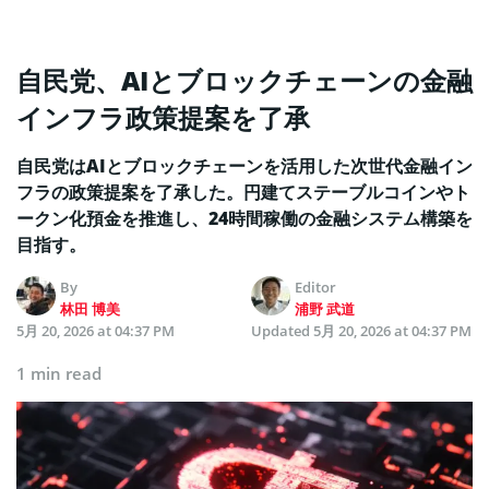
自民党、AIとブロックチェーンの金融
インフラ政策提案を了承
自民党はAIとブロックチェーンを活用した次世代金融イン
フラの政策提案を了承した。円建てステーブルコインやト
ークン化預金を推進し、24時間稼働の金融システム構築を
目指す。
By
Editor
林田 博美
浦野 武道
5月 20, 2026 at 04:37 PM
Updated
5月 20, 2026 at 04:37 PM
1 min read