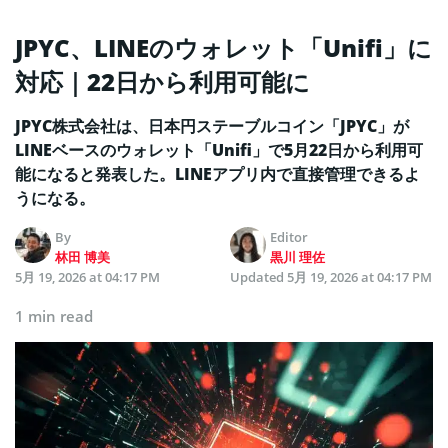
JPYC、LINEのウォレット「Unifi」に
対応｜22日から利用可能に
JPYC株式会社は、日本円ステーブルコイン「JPYC」が
LINEベースのウォレット「Unifi」で5月22日から利用可
能になると発表した。LINEアプリ内で直接管理できるよ
うになる。
By
Editor
林田 博美
黒川 理佐
5月 19, 2026 at 04:17 PM
Updated
5月 19, 2026 at 04:17 PM
1 min read