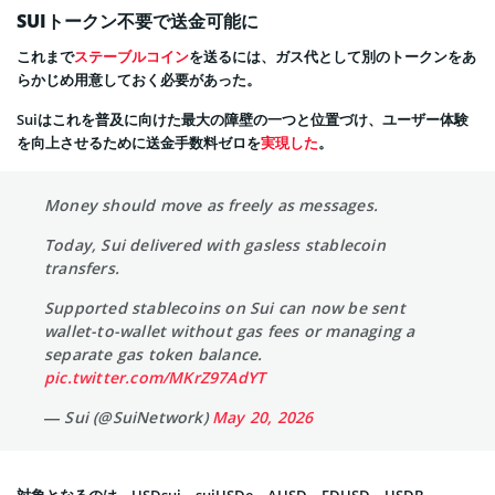
SUIトークン不要で送金可能に
これまで
ステーブルコイン
を送るには、ガス代として別のトークンをあ
らかじめ用意しておく必要があった。
Suiはこれを普及に向けた最大の障壁の一つと位置づけ、ユーザー体験
を向上させるために送金手数料ゼロを
実現した
。
Money should move as freely as messages.
Today, Sui delivered with gasless stablecoin
transfers.
Supported stablecoins on Sui can now be sent
wallet-to-wallet without gas fees or managing a
separate gas token balance.
pic.twitter.com/MKrZ97AdYT
— Sui (@SuiNetwork)
May 20, 2026