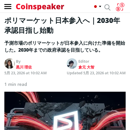
Coinspeaker
ポリマーケット日本参入へ｜2030年
承認目指し始動
予測市場のポリマーケットが日本参入に向けた準備を開始
した。2030年までの政府承認を目指している。
By
Editor
黒川 理佐
倉元 大智
5月 23, 2026 at 10:02 AM
Updated
5月 23, 2026 at 10:02 AM
1 min read