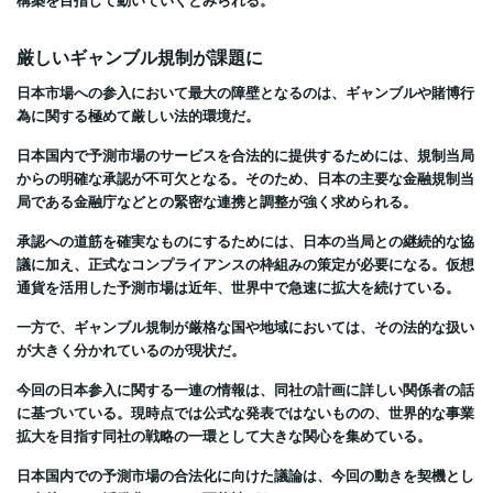
厳しいギャンブル規制が課題に
日本市場への参入において最大の障壁となるのは、ギャンブルや賭博行
為に関する極めて厳しい法的環境だ。
日本国内で予測市場のサービスを合法的に提供するためには、規制当局
からの明確な承認が不可欠となる。そのため、日本の主要な金融規制当
局である金融庁などとの緊密な連携と調整が強く求められる。
承認への道筋を確実なものにするためには、日本の当局との継続的な協
議に加え、正式なコンプライアンスの枠組みの策定が必要になる。仮想
通貨を活用した予測市場は近年、世界中で急速に拡大を続けている。
一方で、ギャンブル規制が厳格な国や地域においては、その法的な扱い
が大きく分かれているのが現状だ。
今回の日本参入に関する一連の情報は、同社の計画に詳しい関係者の話
に基づいている。現時点では公式な発表ではないものの、世界的な事業
拡大を目指す同社の戦略の一環として大きな関心を集めている。
日本国内での予測市場の合法化に向けた議論は、今回の動きを契機とし