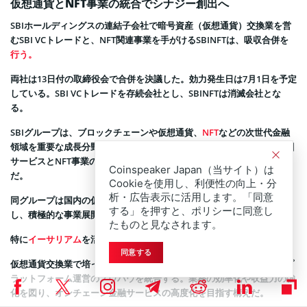
仮想通貨とNFT事業の統合でシナジー創出へ
SBIホールディングスの連結子会社で暗号資産（仮想通貨）交換業を営
むSBI VCトレードと、NFT関連事業を手がけるSBINFTは、吸収合併を
行う。
両社は13日付の取締役会で合併を決議した。効力発生日は7月1日を予定
している。SBI VCトレードを存続会社とし、SBINFTは消滅会社とな
る。
SBIグループは、ブロックチェーンや仮想通貨、
NFT
などの次世代金融
領域を重要な成長分野と位置づけている。今回の合併は、仮想通貨取引
サービスとNFT事業のシナジーを高めるためのグループ内再編の一環
Coinspeaker Japan（当サイト）は
だ。
Cookieを使用し、利便性の向上・分
析・広告表示に活用します。「同意
同グループは国内の仮想通貨市場で支配的なポジションの確立を目指
する」を押すと、ポリシーに同意し
し、積極的な事業展開を続けている。
たものと見なされます。
特に
イーサリアム
を活用したNFT事業の拡大が期待されている。
同意する
仮想通貨交換業で培った強固なセキュリティ体制や顧客基盤と、NFTプ
ラットフォーム運営のノウハウを統合する。業務の効率化や収益力の強
化を図り、オンチェーン金融サービスの高度化を目指す構えだ。