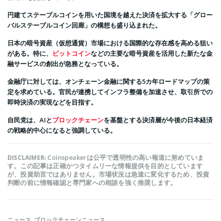
円建てステーブルコインを用いた国境を越えた決済を拡大する「グロー
バルステーブルコイン回廊」の構想も盛り込まれた。
日本の暗号資産（仮想通貨）市場における国際的な存在感を高める狙い
がある。特に、
ビットコイン
などの主要な暗号資産を活用した新たな金
融サービスの創出が急務となっている。
金融庁に対しては、オンチェーン金融に関する5カ年ロードマップの策
定を求めている。官民が連携してインフラ整備を加速させ、取引所での
即時決済の実現などを目指す。
自民党は、AIと
ブロックチェーン
を基盤とする決済層が今後の日本経済
の戦略的中心になると強調している。
Coinspeakerは公平で透明性の高い報道に努めていま
DISCLAIMER:
す。この記事は正確かつタイムリーな情報提供を目的としています
が、投資助言ではありません。市場状況は急速に変化するため、投資
判断の前に情報確認と専門家への相談を強く推奨します。
ニュース
,
ブロックチェーンニュース