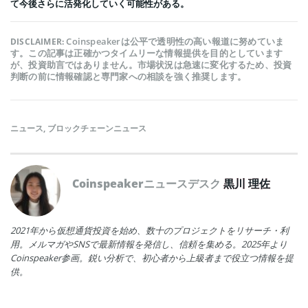
て今後さらに活発化していく可能性がある。
Coinspeakerは公平で透明性の高い報道に努めていま
DISCLAIMER:
す。この記事は正確かつタイムリーな情報提供を目的としています
が、投資助言ではありません。市場状況は急速に変化するため、投資
判断の前に情報確認と専門家への相談を強く推奨します。
ニュース
,
ブロックチェーンニュース
Coinspeakerニュースデスク
黒川 理佐
2021年から仮想通貨投資を始め、数十のプロジェクトをリサーチ・利
用。メルマガやSNSで最新情報を発信し、信頼を集める。2025年より
Coinspeaker参画。鋭い分析で、初心者から上級者まで役立つ情報を提
供。