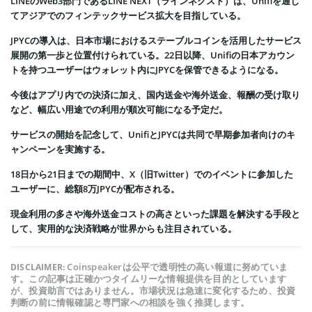
LINEのWeb3部門であるLINE NEXT（ラインネクスト）は、Unifiを通じ
てアジアでのフィンテックサービス拡大を目指している。
JPYCの導入は、日本市場におけるステーブルコインを活用したサービス
展開の第一歩と位置付けられている。22日以降、Unifiの日本アカウン
トを持つユーザーはウォレット内にJPYCを保管できるようになる。
今後はアプリ内での決済に加え、国内送金や海外送金、報酬の受け取り
など、幅広い用途での利用が順次可能になる予定だ。
サービスの開始を記念して、UnifiとJPYCは共同で早期参加者向けのキ
ャンペーンを実施する。
18日から21日までの期間中、X（旧Twitter）でのイベントに参加した
ユーザーに、総額8万JPYCが配布される。
現金利用の多さや海外送金コストの高さといった課題を解決する手段と
して、実用的な決済戦略が世界からも注目されている。
Coinspeakerは公平で透明性の高い報道に努めていま
DISCLAIMER:
す。この記事は正確かつタイムリーな情報提供を目的としています
が、投資助言ではありません。市場状況は急速に変化するため、投資
判断の前に情報確認と専門家への相談を強く推奨します。