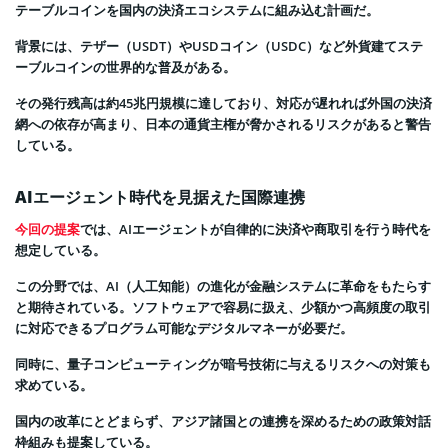
テーブルコインを国内の決済エコシステムに組み込む計画だ。
背景には、テザー（USDT）やUSDコイン（USDC）など外貨建てステ
ーブルコインの世界的な普及がある。
その発行残高は約45兆円規模に達しており、対応が遅れれば外国の決済
網への依存が高まり、日本の通貨主権が脅かされるリスクがあると警告
している。
AIエージェント時代を見据えた国際連携
今回の提案
では、AIエージェントが自律的に決済や商取引を行う時代を
想定している。
この分野では、AI（人工知能）の進化が金融システムに革命をもたらす
と期待されている。ソフトウェアで容易に扱え、少額かつ高頻度の取引
に対応できるプログラム可能なデジタルマネーが必要だ。
同時に、量子コンピューティングが暗号技術に与えるリスクへの対策も
求めている。
国内の改革にとどまらず、アジア諸国との連携を深めるための政策対話
枠組みも提案している。