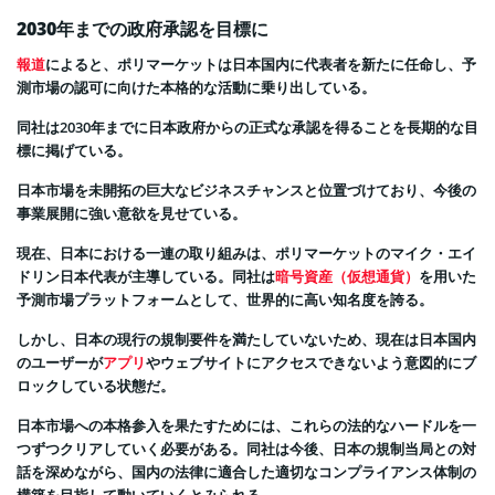
2030年までの政府承認を目標に
報道
によると、ポリマーケットは日本国内に代表者を新たに任命し、予
測市場の認可に向けた本格的な活動に乗り出している。
同社は2030年までに日本政府からの正式な承認を得ることを長期的な目
標に掲げている。
日本市場を未開拓の巨大なビジネスチャンスと位置づけており、今後の
事業展開に強い意欲を見せている。
現在、日本における一連の取り組みは、ポリマーケットのマイク・エイ
ドリン日本代表が主導している。同社は
暗号資産（仮想通貨）
を用いた
予測市場プラットフォームとして、世界的に高い知名度を誇る。
しかし、日本の現行の規制要件を満たしていないため、現在は日本国内
のユーザーが
アプリ
やウェブサイトにアクセスできないよう意図的にブ
ロックしている状態だ。
日本市場への本格参入を果たすためには、これらの法的なハードルを一
つずつクリアしていく必要がある。同社は今後、日本の規制当局との対
話を深めながら、国内の法律に適合した適切なコンプライアンス体制の
構築を目指して動いていくとみられる。