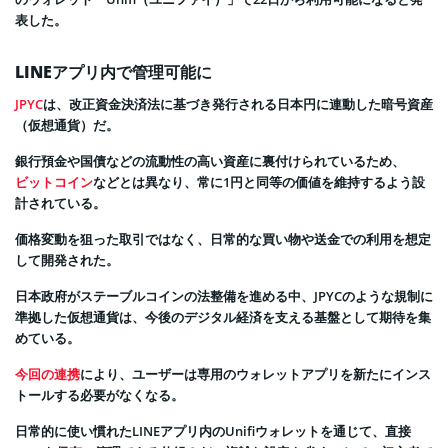
表した。
LINEアプリ内で管理可能に
JPYC
は、改正資金決済法に基づき発行される日本円に連動した暗号資産
（仮想通貨）だ。
銀行預金や国債などの流動性の高い資産に裏付けられているため、
ビットコイン
などとは異なり、常に1円と同等の価値を維持するよう設
計されている。
価格変動を狙った取引ではなく、日常的な買い物や送金での利用を想定
して開発された。
日本政府がステーブルコインの法整備を進める中、JPYCのような規制に
準拠した仮想通貨は、今後のデジタル経済を支える基盤として期待を集
めている。
今回の連携
により、ユーザーは専用のウォレットアプリを新たにインス
トールする必要がなくなる。
日常的に使い慣れたLINEアプリ内のUnifiウォレットを通じて、直接