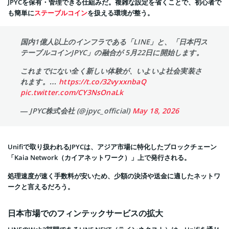
JPYCを保有・管理できる仕組みだ。複雑な設定を省くことで、初心者で
も簡単に
ステーブルコイン
を扱える環境が整う。
国内1億人以上のインフラである「LINE」と、「日本円ス
テーブルコインJPYC」の融合が 5月22日に開始します。
これまでにない全く新しい体験が、いよいよ社会実装さ
れます。…
https://t.co/32vyxxnbaQ
pic.twitter.com/CY3NsOnaLk
— JPYC株式会社 (@jpyc_official)
May 18, 2026
Unifiで取り扱われるJPYCは、アジア市場に特化したブロックチェーン
「Kaia Network（カイアネットワーク）」上で発行される。
処理速度が速く手数料が安いため、少額の決済や送金に適したネットワ
ークと言えるだろう。
日本市場でのフィンテックサービスの拡大