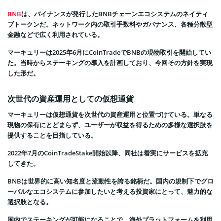
BNB
は、バイナンスが発行したBNBチェーンエコシステムのネイティ
ブトークンだ。ネットワーク内の取引手数料やガバナンス、各種分散型
金融などで広く利用されている。
マーキュリーは2025年6月にCoinTradeでBNBの現物取引を開始してい
た。当時からステーキングの導入を計画しており、今回その方針を実現
した形だ。
次世代の資産運用としての仮想通貨
マーキュリーは仮想通貨を次世代の資産運用と位置づけている。単なる
現物の保有にとどまらず、ユーザーが収益を得るための多様な選択肢を
提供することを目指している。
2022年7月のCoinTradeStake開始以降、同社は着実にサービスを拡充
してきた。
BNBは世界的に高い知名度と流動性を誇る銘柄だ。国内の規制下でグロ
ーバルなエコシステムに参加したいと考える投資家にとって、魅力的な
選択肢となる。
国内でステーキングが可能になることで、海外プラットフォームを利用