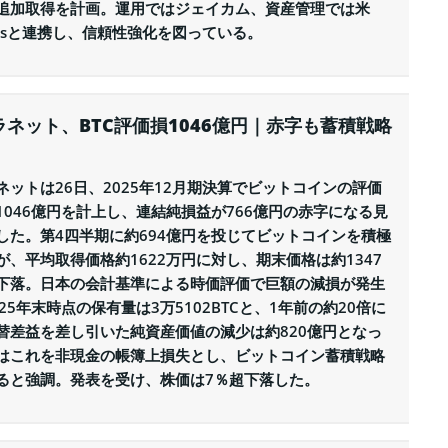
追加取得を計画。運用ではジェイカム、資産管理では米
locksと連携し、信頼性強化を図っている。
ラネット、BTC評価損1046億円｜赤字も蓄積戦略
ネットは26日、2025年12月期決算でビットコインの評価
1046億円を計上し、連結純損益が766億円の赤字になる見
した。第4四半期に約694億円を投じてビットコインを積極
が、平均取得価格約1622万円に対し、期末価格は約1347
下落。日本の会計基準による時価評価で巨額の減損が発生
25年末時点の保有量は3万5102BTCと、1年前の約20倍に
替差益を差し引いた純資産価値の減少は約820億円となっ
はこれを非現金の帳簿上損失とし、ビットコイン蓄積戦略
ると強調。発表を受け、株価は7％超下落した。