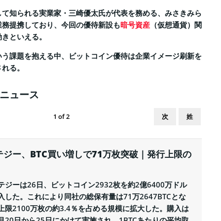
して知られる実業家・三崎優太氏が代表を務める、みさきみら
業務提携しており、今回の優待新設も
暗号資産
（仮想通貨）関
動きといえる。
いう課題を抱える中、ビットコイン優待は企業イメージ刷新を
される。
ニュース
次
姓
1
of
2
テジー、BTC買い増しで71万枚突破｜発行上限の
テジーは26日、ビットコイン2932枚を約2億6400万ドル
入した。これにより同社の総保有量は71万2647BTCとな
上限2100万枚の約3.4％を占める規模に拡大した。購入は
1月20日から25日にかけて実施され、1BTCあたりの平均取