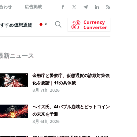
合わせ
広告掲載
Currency
すすめ仮想通貨
Converter
最新ニュース
金融庁と警察庁、仮想通貨の詐欺対策強
化を要請｜11の具体策
8月 7th, 2026
ヘイズ氏、AIバブル崩壊とビットコイン
の未来を予測
8月 6th, 2026