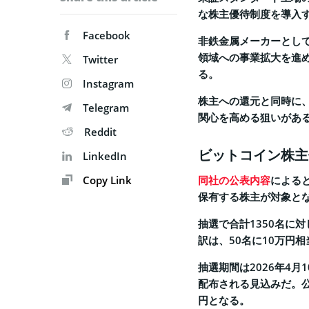
な株主優待制度を導入
Facebook
非鉄金属メーカーとして
領域への事業拡大を進
Twitter
る。
Instagram
株主への還元と同時に
Telegram
関心を高める狙いがあ
Reddit
ビットコイン株主
LinkedIn
Copy Link
同社の公表内容
によると
保有する株主が対象と
抽選で合計1350名に対
訳は、50名に10万円相
抽選期間は2026年4
配布される見込みだ。公
円となる。