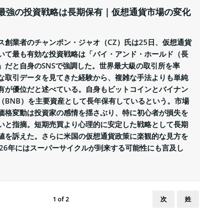
、最強の投資戦略は長期保有｜仮想通貨市場の変化
ス創業者のチャンポン・ジャオ（CZ）氏は25日、仮想通貨
いて最も有効な投資戦略は「バイ・アンド・ホールド（長
」だと自身のSNSで強調した。世界最大級の取引所を率
な取引データを見てきた経験から、複雑な手法よりも単純
有が優位だと述べている。自身もビットコインとバイナン
（BNB）を主要資産として長年保有しているという。市場
価格変動は投資家の感情を揺さぶり、特に初心者が損失を
いと指摘。短期売買より心理的に安定した戦略として長期
値を訴えた。さらに米国の仮想通貨政策に楽観的な見方を
026年にはスーパーサイクルが到来する可能性にも言及し
次
姓
1
of
2