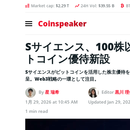
Market cap:
$2.29 T
24H Vol:
$39.55 B
B
Coinspeaker
Sサイエンス、100株
トコイン優待新設
Sサイエンスがビットコインを活用した株主優待を新
呈。Web3戦略の一環として注目。
By
星 瑞希
Editor
黒川 理
1月 29, 2026 at 10:45 AM
Updated
Jan 29, 20
1 min read