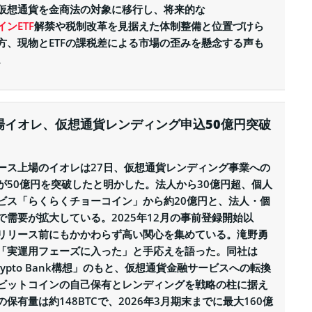
仮想通貨を金商法の対象に移行し、将来的な
ンETF
解禁や税制改革を見据えた体制整備と位置づけら
方、現物とETFの課税差による市場の歪みを懸念する声も
。
場イオレ、仮想通貨レンディング申込50億円突破
ース上場のイオレは27日、仮想通貨レンディング事業への
が50億円を突破したと明かした。法人から30億円超、個人
ビス「らくらくチョーコイン」から約20億円と、法人・個
で需要が拡大している。2025年12月の事前登録開始以
リリース前にもかかわらず高い関心を集めている。滝野勇
は「実運用フェーズに入った」と手応えを語った。同社は
Crypto Bank構想」のもと、仮想通貨金融サービスへの転換
ビットコインの自己保有とレンディングを戦略の柱に据え
保有量は約148BTCで、2026年3月期末までに最大160億