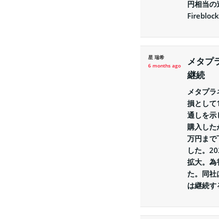
円相当の
Fireb
星 瑞希
メタプ
6 months ago
継続
メタプラ
損として
通しを示
購入した
万円まで
した。20
拡大。為
た。同社
は継続す