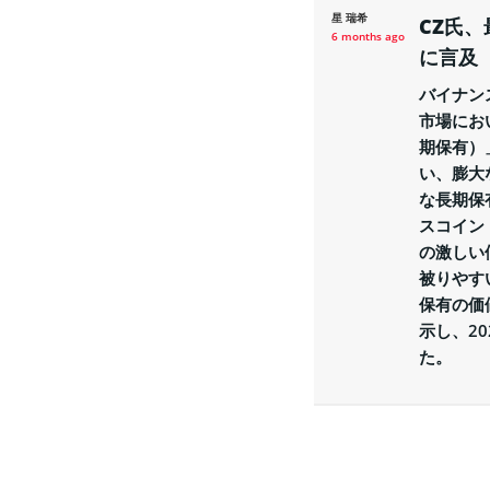
星 瑞希
CZ氏
6 months ago
に言及
バイナン
市場にお
期保有）
い、膨大
な長期保
スコイン
の激しい
被りやす
保有の価
示し、2
た。