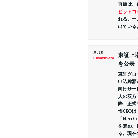
再編は、
ビットコイ
れる。一
出ている
星 瑞希
東証上
6 months ago
を公表
東証グロ
申込総額
向けサー
人の双方
降、正式
悟CEO
「Neo 
を進め、
る。現在の