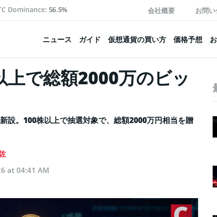
TC Dominance:
56.5%
会社概要
お問い
ニュース
ガイド
仮想通貨の買い方
価格予想
お
以上で総額2000万のビッ
設。100株以上で抽選対象で、総額2000万円相当を贈
佐
26 at 04:41 AM