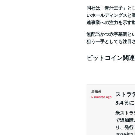
同社は「青汁王子」と
いホールディングスと
連事業への注力を示す
無配当かつ赤字基調と
狙う一手としても注目
ビットコイン関連
星 瑞希
ストラ
6 months ago
3.4％に
米ストラ
で追加購
り、発行
2026年