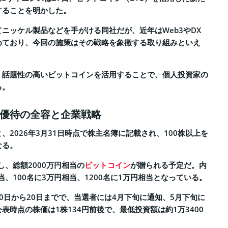
することを明かした。
ニッケル製品などを手がける同社だが、近年はWeb3やDX
めており、今回の施策はその戦略を象徴する取り組みといえ
、話題性の高いビットコインを活用することで、個人投資家の
る。
優待の全容と企業戦略
、2026年3月31日時点で株主名簿に記載され、100株以上を
なる。
し、総額2000万円相当の
ビットコイン
が贈られる予定だ。内
当、100名に3万円相当、1200名に1万円相当となっている。
月10日から20日までで、当選者には4月下旬に通知、5月下旬に
表時点の株価は1株134円前後で、最低投資額は約1万3400