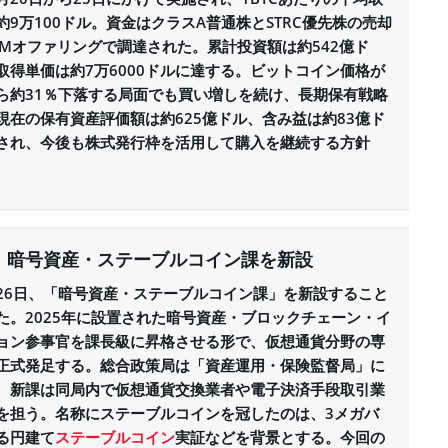
約9万100ドル。資金はクラスA普通株とSTRC優先株の売却
TMオファリングで調達された。累計投資額は約542億ド
取得単価は約7万6000ドルに達する。ビットコイン価格が
ら約31％下落する局面でも買い増しを続け、長期保有戦略
現在の保有資産評価額は約625億ドル、含み益は約83億ド
され、今後も株式発行枠を活用して購入を継続する方針
、暗号資産・ステーブルコイン課を新設
26日、「暗号資産・ステーブルコイン課」を新設すること
た。2025年に設置された暗号資産・ブロックチェーン・イ
ョン参事官を課長級に昇格させる形で、仮想通貨分野の専
正式発足する。総合政策局は「資産運用・保険監督局」に
、新課は同局内で仮想通貨交換業者や電子決済手段取引業
を担う。名称にステーブルコインを冠したのは、3メガバ
る円建て
ステーブルコイン
実証などを背景とする。今回の