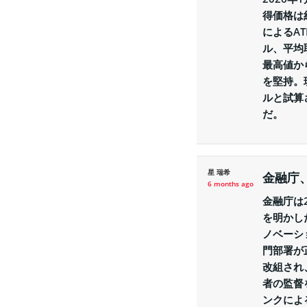
得価格は
によるA
ル、平均
最高値か
を堅持。
ルと試算
だ。
星 瑞希
金融庁
6 months ago
金融庁は
を明かし
ノベーシ
門部署が
改組され
者の監督
ンクによ