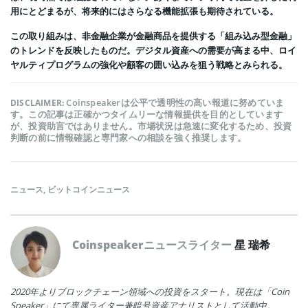
用にとどまるが、将来的にはさらなる機能拡張も期待されている。
この取り組みは、非金融企業が金融商品を提供する「組み込み型金融」
のトレンドを反映したものだ。デジタル資産への需要が高まる中、ロイ
ヤルティプログラムの強化や顧客の囲い込みを狙う戦略とみられる。
Coinspeakerは公平で透明性の高い報道に努めていま
DISCLAIMER:
す。この記事は正確かつタイムリーな情報提供を目的としています
が、投資助言ではありません。市場状況は急速に変化するため、投資
判断の前に情報確認と専門家への相談を強く推奨します。
ニュース
,
ビットコインニュース
Coinspeakerニュースライター
星 瑞希
2020年よりブロックチェーン領域への投資をスタート。現在は「Coin
Speaker」にて専属ライター兼暗号資産アナリストとして活動中。