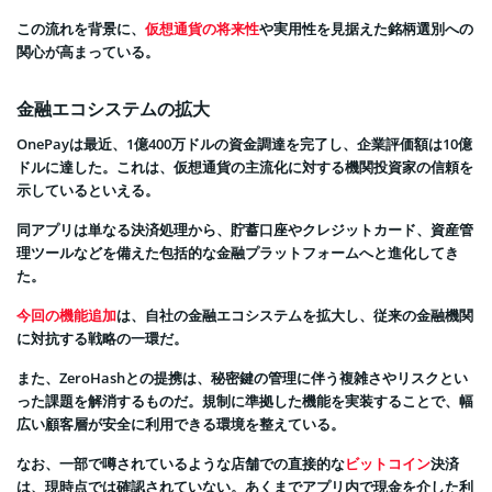
この流れを背景に、
仮想通貨の将来性
や実用性を見据えた銘柄選別への
関心が高まっている。
金融エコシステムの拡大
OnePayは最近、1億400万ドルの資金調達を完了し、企業評価額は10億
ドルに達した。これは、仮想通貨の主流化に対する機関投資家の信頼を
示しているといえる。
同アプリは単なる決済処理から、貯蓄口座やクレジットカード、資産管
理ツールなどを備えた包括的な金融プラットフォームへと進化してき
た。
今回の機能追加
は、自社の金融エコシステムを拡大し、従来の金融機関
に対抗する戦略の一環だ。
また、ZeroHashとの提携は、秘密鍵の管理に伴う複雑さやリスクとい
った課題を解消するものだ。規制に準拠した機能を実装することで、幅
広い顧客層が安全に利用できる環境を整えている。
なお、一部で噂されているような店舗での直接的な
ビットコイン
決済
は、現時点では確認されていない。あくまでアプリ内で現金を介した利