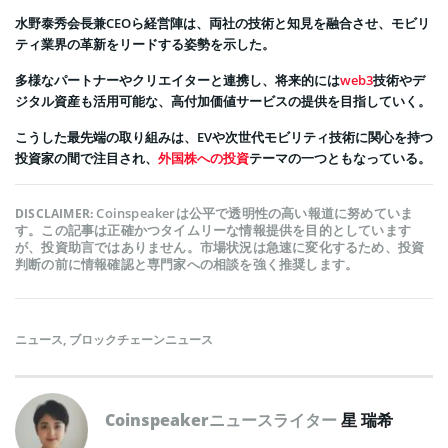
水野泰秀会長兼CEOら経営陣は、両社の技術と知見を融合させ、モビリ
ティ業界の革新をリードする姿勢を示した。
多様なパートナーやクリエイターと連携し、将来的には
web3
技術やデ
ジタル資産も活用可能な、高付加価値サービスの提供を目指していく。
こうした最先端の取り組みは、EVや次世代モビリティ技術に関心を持つ
投資家の間で注目され、
外国株への投資
テーマの一つともなっている。
Coinspeakerは公平で透明性の高い報道に努めていま
DISCLAIMER:
す。この記事は正確かつタイムリーな情報提供を目的としています
が、投資助言ではありません。市場状況は急速に変化するため、投資
判断の前に情報確認と専門家への相談を強く推奨します。
ニュース
,
ブロックチェーンニュース
Coinspeakerニュースライター
星 瑞希