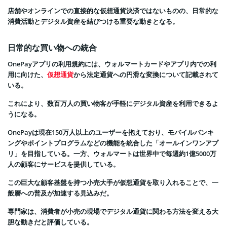
店舗やオンラインでの直接的な仮想通貨決済ではないものの、日常的な
消費活動とデジタル資産を結びつける重要な動きとなる。
日常的な買い物への統合
OnePayアプリの利用規約には、ウォルマートカードやアプリ内での利
用に向けた、
仮想通貨
から法定通貨への円滑な変換について記載されて
いる。
これにより、数百万人の買い物客が手軽にデジタル資産を利用できるよ
うになる。
OnePayは現在150万人以上のユーザーを抱えており、モバイルバンキ
ングやポイントプログラムなどの機能を統合した「オールインワンアプ
リ」を目指している。一方、ウォルマートは世界中で毎週約1億5000万
人の顧客にサービスを提供している。
この巨大な顧客基盤を持つ小売大手が仮想通貨を取り入れることで、一
般層への普及が加速する見込みだ。
専門家は、消費者が小売の現場でデジタル通貨に関わる方法を変える大
胆な動きだと評価している。