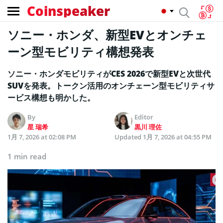
Coinspeaker
ソニー・ホンダ、新型EVとオンチェ
ーン型モビリティ構想発表
ソニー・ホンダモビリティがCES 2026で新型EVと次世代
SUVを発表。トークン活用のオンチェーン型モビリティサ
ービス構想も明かした。
By
Editor
星 瑞希
黒川 理佐
1月 7, 2026 at 02:08 PM
Updated
1月 7, 2026 at 04:55 PM
1 min read