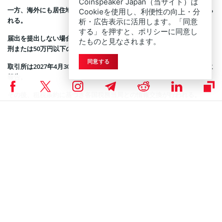
Coinspeaker Japan（当サイト）は
一方、海外にも居住地がある場合は現地の納税者番号等の申告が求めら
Cookieを使用し、利便性の向上・分
れる。
析・広告表示に活用します。「同意
する」を押すと、ポリシーに同意し
届出を提出しない場合や虚偽の内容を記載した場合、6カ月以下の拘禁
たものと見なされます。
刑または50万円以下の罰金が科される可能性がある。
同意する
取引所は2027年4月30日までに、2026年分の取引情報を所轄税務署長に
報告。
その後、租税条約に基づき各国税務当局との情報交換が行われる。
Coinspeakerは公平で透明性の高い報道に努めていま
DISCLAIMER:
す。この記事は正確かつタイムリーな情報提供を目的としています
が、投資助言ではありません。市場状況は急速に変化するため、投資
判断の前に情報確認と専門家への相談を強く推奨します。
ニュース
,
ビットコインニュース