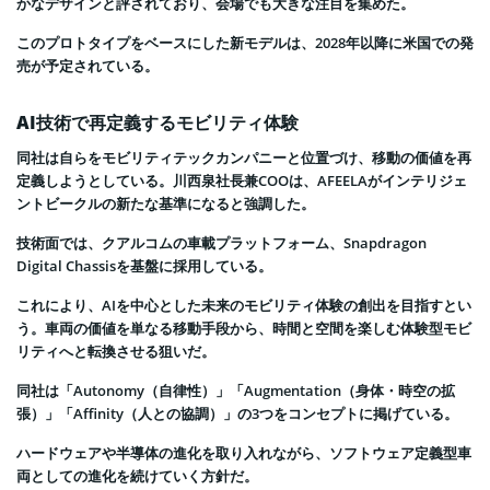
かなデザインと評されており、会場でも大きな注目を集めた。
このプロトタイプをベースにした新モデルは、2028年以降に米国での発
売が予定されている。
AI技術で再定義するモビリティ体験
同社は自らをモビリティテックカンパニーと位置づけ、移動の価値を再
定義しようとしている。川西泉社長兼COOは、AFEELAがインテリジェ
ントビークルの新たな基準になると強調した。
技術面では、クアルコムの車載プラットフォーム、Snapdragon
Digital Chassisを基盤に採用している。
これにより、AIを中心とした未来のモビリティ体験の創出を目指すとい
う。車両の価値を単なる移動手段から、時間と空間を楽しむ体験型モビ
リティへと転換させる狙いだ。
同社は「Autonomy（自律性）」「Augmentation（身体・時空の拡
張）」「Affinity（人との協調）」の3つをコンセプトに掲げている。
ハードウェアや半導体の進化を取り入れながら、ソフトウェア定義型車
両としての進化を続けていく方針だ。