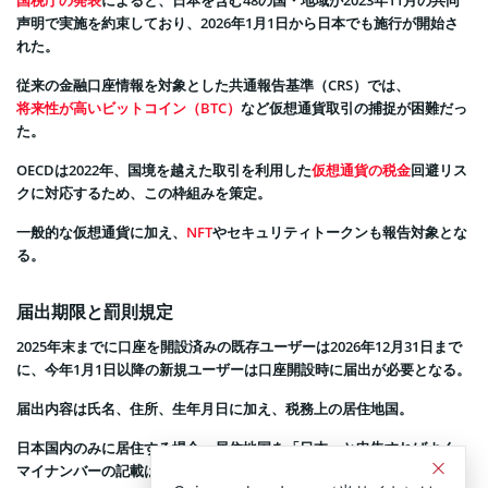
国税庁の発表
によると、日本を含む48の国・地域が2023年11月の共同
声明で実施を約束しており、2026年1月1日から日本でも施行が開始さ
れた。
従来の金融口座情報を対象とした共通報告基準（CRS）では、
将来性が高いビットコイン（BTC）
など仮想通貨取引の捕捉が困難だっ
た。
OECDは2022年、国境を越えた取引を利用した
仮想通貨の税金
回避リス
クに対応するため、この枠組みを策定。
一般的な仮想通貨に加え、
NFT
やセキュリティトークンも報告対象とな
る。
届出期限と罰則規定
2025年末までに口座を開設済みの既存ユーザーは2026年12月31日まで
に、今年1月1日以降の新規ユーザーは口座開設時に届出が必要となる。
届出内容は氏名、住所、生年月日に加え、税務上の居住地国。
日本国内のみに居住する場合、居住地国を「日本」と申告すればよく、
マイナンバーの記載は不要。