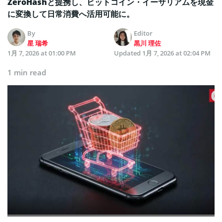
ZeroHashと提携し、ビットコイン・イーサリアムを現金
に変換して日常消費へ活用可能に。
By
Editor
星 瑞希
黒川 理佐
1月 7, 2026 at 01:00 PM
Updated
1月 7, 2026 at 02:04 PM
1 min read