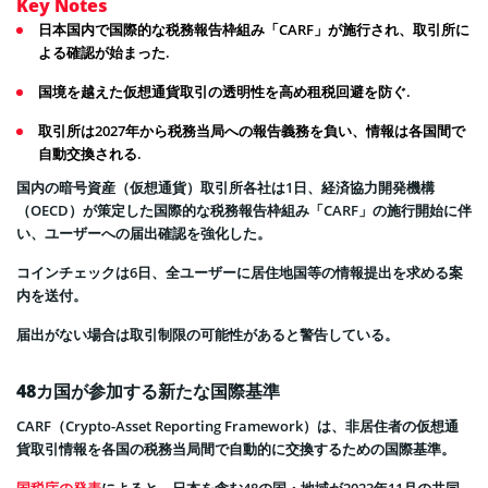
Key Notes
日本国内で国際的な税務報告枠組み「CARF」が施行され、取引所に
よる確認が始まった.
国境を越えた仮想通貨取引の透明性を高め租税回避を防ぐ.
取引所は2027年から税務当局への報告義務を負い、情報は各国間で
自動交換される.
国内の暗号資産（仮想通貨）取引所各社は1日、経済協力開発機構
（OECD）が策定した国際的な税務報告枠組み「CARF」の施行開始に伴
い、ユーザーへの届出確認を強化した。
コインチェックは6日、全ユーザーに居住地国等の情報提出を求める案
内を送付。
届出がない場合は取引制限の可能性があると警告している。
48カ国が参加する新たな国際基準
CARF（Crypto-Asset Reporting Framework）は、非居住者の仮想通
貨取引情報を各国の税務当局間で自動的に交換するための国際基準。