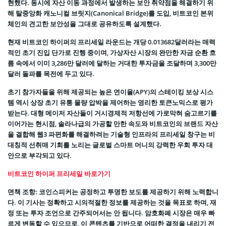
현했다. 동시에 자산 이동 과정에서 발생하는 보안 취약점을 해결하기 위
해 탈중앙화 캐노니컬 브릿지(Canonical Bridge)를 도입, 비트코인 본위
체인의 견고한 보안성을 그대로 공유하도록 설계했다.
현재 비트코인 하이퍼의 프리세일 라운드는 개당 0.013682달러라는 매력
적인 초기 진입 단가로 진행 중이며, 가상자산 시장의 완만한 자금 순환 흐
름 속에서 이미 3,286만 달러에 달하는 거대한 투자금을 조달하며 3,300만
달러 돌파를 목전에 두고 있다.
초기 참가자들을 위해 제공되는 높은 연이율(APY)의 스테이킹 보상 시스
템 역시 상장 초기 유통 물량 압박을 제어하는 영리한 토큰노믹스로 평가
받는다. 대형 메이저 자산들이 거시경제적 저항선에 가로막혀 숨고르기를
이어가는 현시점, 솔라나급의 가공할 만한 속도와 비트코인의 브랜드 자산
을 결합해 웹3 파편화를 해결하려는 기술형 인프라의 프리세일 창구는 비
대칭적 선취매 기회를 노리는 글로벌 스마트 머니의 강력한 우회 투자 대
안으로 부각되고 있다.
비트코인 하이퍼 프리세일 바로가기
면책 조항: 코인스피커는 공정하고 투명한 보도를 제공하기 위해 노력합니
다. 이 기사는 정확하고 시의적절한 정보를 제공하는 것을 목표로 하며, 재
정 또는 투자 조언으로 간주되어서는 안 됩니다. 암호화폐 시장은 매우 빠
르게 변동할 수 있으므로, 이 콘텐츠를 기반으로 어떠한 결정을 내리기 전