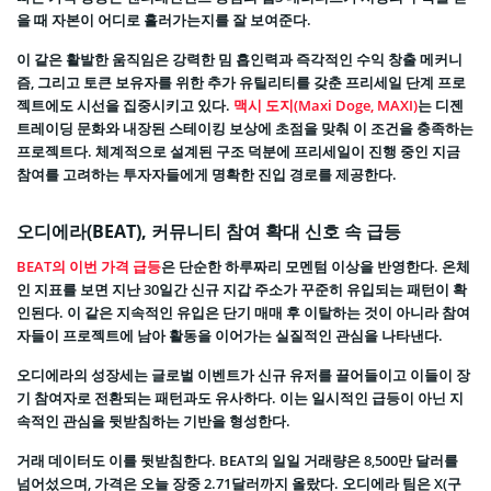
을 때 자본이 어디로 흘러가는지를 잘 보여준다.
이 같은 활발한 움직임은 강력한 밈 흡인력과 즉각적인 수익 창출 메커니
즘, 그리고 토큰 보유자를 위한 추가 유틸리티를 갖춘 프리세일 단계 프로
젝트에도 시선을 집중시키고 있다.
맥시 도지(Maxi Doge, MAXI)
는 디젠
트레이딩 문화와 내장된 스테이킹 보상에 초점을 맞춰 이 조건을 충족하는
프로젝트다. 체계적으로 설계된 구조 덕분에 프리세일이 진행 중인 지금
참여를 고려하는 투자자들에게 명확한 진입 경로를 제공한다.
오디에라(BEAT), 커뮤니티 참여 확대 신호 속 급등
BEAT의 이번 가격 급등
은 단순한 하루짜리 모멘텀 이상을 반영한다. 온체
인 지표를 보면 지난 30일간 신규 지갑 주소가 꾸준히 유입되는 패턴이 확
인된다. 이 같은 지속적인 유입은 단기 매매 후 이탈하는 것이 아니라 참여
자들이 프로젝트에 남아 활동을 이어가는 실질적인 관심을 나타낸다.
오디에라의 성장세는 글로벌 이벤트가 신규 유저를 끌어들이고 이들이 장
기 참여자로 전환되는 패턴과도 유사하다. 이는 일시적인 급등이 아닌 지
속적인 관심을 뒷받침하는 기반을 형성한다.
거래 데이터도 이를 뒷받침한다. BEAT의 일일 거래량은 8,500만 달러를
넘어섰으며, 가격은 오늘 장중 2.71달러까지 올랐다. 오디에라 팀은 X(구