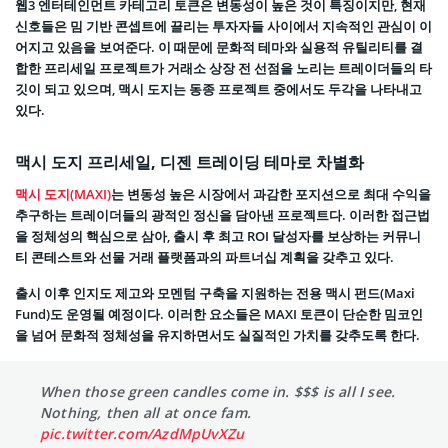
웹3 엔터테인먼트 카테고리 토큰은 변동성이 높은 것이 특징이지만, 현재
신호들은 밈 기반 콘셉트에 끌리는 투자자들 사이에서 지속적인 관심이 이
어지고 있음을 보여준다. 이 때문에 문화적 테마와 실용적 유틸리티를 결
합한 프리세일 프로젝트가 거래소 상장 전 선점을 노리는 트레이더들의 타
깃이 되고 있으며, 맥시 도지는 동종 프로젝트 중에서도 두각을 나타내고
있다.
맥시 도지 프리세일, 디젠 트레이딩 테마로 차별화
맥시 도지(MAXI)
는 변동성 높은 시장에서 과감한 포지션으로 최대 수익을
추구하는 트레이더들의 광적인 정신을 담아낸 프로젝트다. 이러한 접근법
을 정체성의 핵심으로 삼아, 출시 후 최고 ROI 달성자를 보상하는 커뮤니
티 콘테스트와 선물 거래 플랫폼과의 파트너십 계획을 갖추고 있다.
출시 이후 인지도 제고와 모멘텀 구축을 지원하는 전용 맥시 펀드(Maxi
Fund)도 운영될 예정이다. 이러한 요소들은 MAXI 토큰이 단순한 밈코인
을 넘어 문화적 정체성을 유지하면서도 실질적인 가치를 갖추도록 한다.
When those green candles come in. $$$ is all I see.
Nothing, then all at once fam.
pic.twitter.com/AzdMpUvXZu