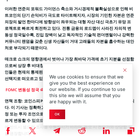
이러한 연준의 포워드 가이던스 축소와 거시경제적 불확실성으로 인해 비
트코인의 단기 손익비가 극도로 타이트해지자, 시장의 기민한 자본은 연준
의장의 발언 한마디에 방향성이 좌우되는 대형 자산 대신 극초기 유망 프
로젝트로 빠르게 회전하고 있다. 전통 금융의 로드맵이 사라진 자의적 변
동성 정국일수록, 진입 장벽이 낮고 독자적인 기술적 펀더멘털이나 강력한
커뮤니티 팬덤을 갖춘 신생 자산들이 거대 고래들의 자본을 흡수하는 대안
처로 부각되기 때문이다.
매크로 쇼크의 영향권에서 벗어나 가장 최바닥 가격에 초기 지분을 선점함
으로써 상장 후 비대칭적 상방 폭발력을 기대할 수 있는 유망 사전판매 코
인들은 현재의 통제된 모호성 장세를 돌파하려는 스마트 머니의 매력적인
We use cookies to ensure that we
선택지로 떠오르고 있다.
give you the best experience on
our website. If you continue to use
FOMC 변동성 정국 속 고래들이 먼저 선점하는 유망 사전판매 코인
this site we will assume that you
면책 조항: 코인스피커는 공정하고 투명한 보도를 제공하기 위해 노력합니
are happy with it.
다. 이 기사는 정확하고 시의적절한 정보를 제공하는 것을 목표로 하며, 재
정 또는 투자 조언으로 간주되어서는 안 됩니다. 암호화폐 시장은 매우 빠
OK
르게 변동할 수 있으므로, 이 콘텐츠를 기반으로 어떠한 결정을 내리기 전
에 반드시 별도의 조사를 수행하시기 바라며, 필요 시 전문가와 상담할 것
을 권장합니다.