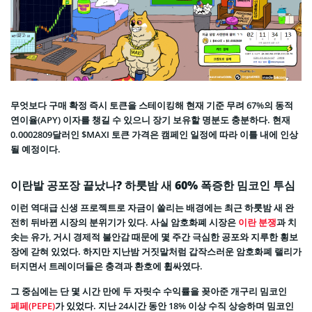
무엇보다 구매 확정 즉시 토큰을 스테이킹해 현재 기준 무려 67%의 동적
연이율(APY) 이자를 챙길 수 있으니 장기 보유할 명분도 충분하다. 현재
0.0002809달러인 $MAXI 토큰 가격은 캠페인 일정에 따라 이틀 내에 인상
될 예정이다.
이란발 공포장 끝났나? 하룻밤 새 60% 폭증한 밈코인 투심
이런 역대급 신생 프로젝트로 자금이 쏠리는 배경에는 최근 하룻밤 새 완
전히 뒤바뀐 시장의 분위기가 있다. 사실 암호화폐 시장은
이란 분쟁
과 치
솟는 유가, 거시 경제적 불안감 때문에 몇 주간 극심한 공포와 지루한 횡보
장에 갇혀 있었다. 하지만 지난밤 거짓말처럼 갑작스러운 암호화폐 랠리가
터지면서 트레이더들은 충격과 환호에 휩싸였다.
그 중심에는 단 몇 시간 만에 두 자릿수 수익률을 꽂아준 개구리 밈코인
페페(PEPE)
가 있었다. 지난 24시간 동안 18% 이상 수직 상승하며 밈코인