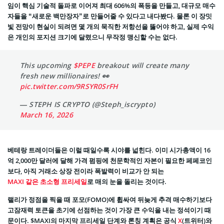
임이 핵심 기술적 돌파로 이어져 최대 606%의 폭등을 만들고, 대규모 매수
자들을 “새로운 백만장자”로 만들어줄 수 있다고 내다봤다. 물론 이 장밋
빛 전망이 현실이 되려면 몇 개의 묵직한 저항선을 뚫어야 하고, 실제 수익
은 개인의 포지션 크기에 달렸으니 무작정 맹신할 수는 없다.
This upcoming
$PEPE
breakout will create many
fresh new millionaires! 👀
pic.twitter.com/9RSYR0SrFH
— STEPH IS CRYPTO (@Steph_iscrypto)
March 16, 2026
베테랑 트레이더들은 이럴 때일수록 시야를 넓힌다. 이미 시가총액이 16
억 2,000만 달러에 달해 가격 펌핑에 천문학적인 자본이 필요한 페페코인
보다, 아직 거래소 상장 전이라 폭발력이 비교가 안 되는
MAXI 같은 초소형 프리세일
로 매의 눈을 돌리는 것이다.
랠리가 정점을 찍을 때 포모(FOMO)에 휩싸여 뒤늦게 추격 매수하기보다
고잠재력 토큰을 초기에 선점하는 것이 가장 큰 수익을 내는 정석이기 때
문이다. $MAXI의 마지막 프리세일 단계와 론칭 계획은 공식
X
(트위터)와