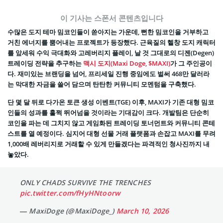
이 기사는 스폰서 콘텐츠입니다
수많은 도지 테마 밈코인들이 쏟아지는 가운데, 뻔한 밈코인을 거부하고
거친 에너지를 뿜어내는 프로젝트가 등장했다. 근육질의 헬창 도지 캐릭터
를 앞세워 수익 극대화와 고레버리지 플레이, 날 것 그대로의 디젠(Degen)
트레이딩 전략을 추구하는
맥시 도지(Maxi Doge, $MAXI)
가 그 주인공이
다. 재미있는 브랜딩을 넘어, 프리세일 진행 중임에도 벌써 468만 달러라
는 막대한 자금을 쓸어 담으며 탄탄한 커뮤니티 모멘텀을 구축했다.
단 몇 달 뒤로 다가온 토큰 생성 이벤트(TGE) 이후, MAXI가 기존 대형 밈코
인들의 성과를 훌쩍 뛰어넘을 것이라는 기대감이 크다. 개발팀은 단순히
코인을 파는 데 그치지 않고 게임화된 트레이딩 토너먼트와 커뮤니티 콘테
스트를 열 예정이다. 심지어 대형 선물 거래 플랫폼과 손잡고 MAXI를 무려
1,000배 레버리지로 거래할 수 있게 만들겠다는 파격적인 청사진까지 내
놓았다.
ONLY CHADS SURVIVE THE TRENCHES
pic.twitter.com/fHyHNtoorw
— MaxiDoge (@MaxiDoge_)
March 10, 2026