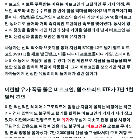
비트코인 이토록 주목받는 이유는 비트코인의 고질적인 두 가지 약점, 즉
느린 속도와 비싼 수수료를 한 번에 잡을 역대급 레이어2 네트워크이기 때
문이다. 개발팀은 압도적인 퍼포먼스의 솔라나 가상 머신(SVM)을 비트코
인 생태계로 끌어와 거의 즉각적인 트랜잭션 속도를 빚어냈다. 동시에 영
지식 증명을 활용해 메인 체인에 상태 커밋을 일관되게 남겨 비트코인 본
연의 완결성과 촘촘한 보안은 철저히 유지한다.
사용자는 신뢰 최소화 브릿지를 통해 자신의 BTC를 L2로 넘겨 랩트 비트
코인(WBTC)을 새로 발급받고, 이를 디파이 프로토콜이나 게임, 스테이킹
서비스 등에서 마음껏 굴릴 수 있다. 메인 체인으로 자금을 돌려놓을 때도
보안 모델은 완벽히 똑같이 작동한다. 그저 비트코인을 모으기만 하던 투
자자들에게 진정한 유틸리티의 놀이터가 열린 셈이다.
이란발 유가 폭등 뚫은 비트코인, 월스트리트 ETF가 7만 1천
달러 견인
이런 혁신적인 레이어 2 프로젝트에 엄청난 자금이 몰리는 배경에는 최근
거시경제 압박에도 불구하고 랠리를 펼치는 비트코인의 기세가 자리 잡고
있다. 이란에서의 전쟁으로 인해
유가
가 무섭게 치솟고 전통 금융 시장이
극단적인 잡음으로 뒤덮여 있음에도 불구하고,
비트코인
은 오늘로 무려 5
일 연속 양봉을 뽑아냈다. 7만 2,000달러 선을 뚫고 올라서며 주요 저항 구