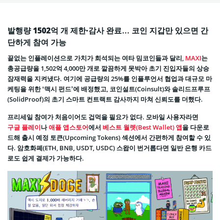
발행량 1502억 개 제한·감사 완료… 코인 지갑만 있으면 간
단하게 참여 가능
끝없는 인플레이션으로 가치가 희석되는 여타 밈코인들과 달리,
MAXI
는
총공급량을 1,502억 4,000만 개로 깔끔하게 못박아 초기 진입자들의 상승
잠재력을 지켜냈다. 여기에 공급량의 25%를 인플루언서 협업과 대규모 마
케팅을 위한 ‘맥시 펀드’에 배정했고, 코인설트(Coinsult)와 솔리드프루프
(SolidProof)의 초기 스마트 컨트랙트 감사까지 마쳐 신뢰도를 더했다.
프리세일 참여가 처음이어도 겁먹을 필요가 없다. 모바일 사용자라면
구글 플레이
나
애플 앱스토어
에서
베스트 월렛(Best Wallet) 앱
을 다운로
드해 출시 예정 토큰(Upcoming Tokens) 섹션에서 간편하게 참여할 수 있
다. 암호화폐(ETH, BNB, USDT, USDC) 스왑이 번거롭다면 일반 은행 카드
로도 쉽게 결제가 가능하다.