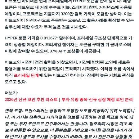
비트코인 하이퍼는 현재 프리세일에서 HYPER 토큰을 판매 중이다. 해당
토큰은 네트워크 내 거래 수수료 지불, 스테이킹 참여, 거버넌스에 사용될
예정이며, 프로젝트는 지금까지 3200만 달러 가까이 모금한 상태다. 이는
비트코인이 안전자산으로 주목받는 오늘날, 그 활용사례를 확장할 수 있는
솔루션에 대한 수요가 무척 높은 것을 시사한다.
HYPER 토큰 가격은 0.0136771달러이며, 프리세일 구조상 단계적으로 가
격이 상승할 예정이다. 프리세일 참여자는 토큰을 구매한 뒤 곧바로 스테
이킹에 참여할 수 있으며, 37% APY 보상률이 제공된다.
비트코인 시장이 점점 활력을 되찾으면서, 지갑에 방치된 코인에 새로운
활용처를 부여하기 위한 움직임이 포착되기 시작했다. 이러한 흐름 속에서
아직
프리세일 단계
에 있는 비트코인 하이퍼가 잠재력 높은 기회로 관심을
모으고 있다.
더보기:
2026년 신규 코인 추천 리스트 | 투자 유망 종목·신규 상장 예정 코인 분석
면책 조항: 코인스피커는 공정하고 투명한 보도를 제공하기 위해 노력합니
다. 이 기사는 정확하고 시의적절한 정보를 제공하는 것을 목표로 하며, 재
정 또는 투자 조언으로 간주되어서는 안 됩니다. 암호화폐 시장은 매우 빠
르게 변동할 수 있으므로, 이 콘텐츠를 기반으로 어떠한 결정을 내리기 전
에 반드시 별도의 조사를 수행하시기 바라며, 필요 시 전문가와 상담할 것