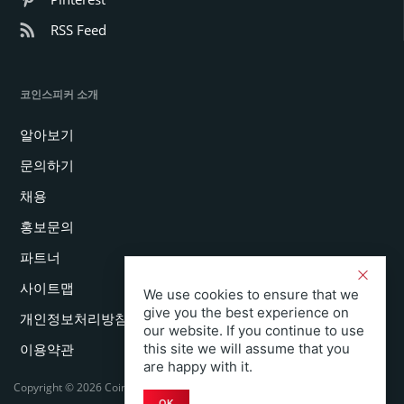
RSS Feed
코인스피커 소개
알아보기
문의하기
채용
홍보문의
파트너
사이트맵
We use cookies to ensure that we
give you the best experience on
개인정보처리방침
our website. If you continue to use
this site we will assume that you
이용약관
are happy with it.
Copyright © 2026 Coinspeaker LTD. All rights reserved.
OK