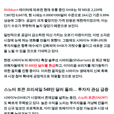
Shibburn
데이터에 따르면 현재 유통 중인 SHIB는 약 585조 2,229억
7,867만 6,647개, 현 시세는 0.00001000달러 수준으로 24시간 기준 0.89%
상승에 그쳤다. 공급이 크게 줄었지만 가격 반응은 제한적이었으며, 이는
단기 수요가 뚜렷하게 늘지 않았기 때문으로 보인다.
일반적으로 공급이 감소하면 자산 가치는 오르기 마련이지만, 이번 소각은
시장에 눈에 띄는 변화를 만들지 못했다. 그럼에도 시바이누 커뮤니티와
투자자들은 향후 매수세가 강화되며 SHIB가 자릿수를 줄이고 새로운 고점
을 노릴 수 있을 것으로 기대하고 있다.
한편 시바이누의 레이어2 확장 솔루션 시바리움(Shibarium) 은 최근 해킹
피해자들에게
약 400만 달러를 환급
하고, 이더리움 브리지를 재가동하기
위한 절차를 진행 중이다. 이러한 움직임은 시바이누 생태계의 신뢰 회복
과 시장 참여 확대에 긍정적으로 작용할 것으로 보인다.
스노터 토큰 프리세일 548만 달러 돌파… 투자자 관심 급증
시바이누(SHIB)가 시장에서 존재감을 넓히는 동안,
스노터 토큰(SNORT)
도 빠르게 주목받고 있다. 높은 수익을 노리는 투자자들을 겨냥해 만들어
진 신규 밈코인 프로젝트로, 이미 많은 트레이더가 성장 가능성과 시장 내
위치를 눈여겨보고 있다.