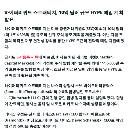
하이퍼리퀴드 스트래티지, 10억 달러 규모 HYPE 매입 계획
발표
하이퍼리퀴드 스트래티지는 미국 증권거래위원회(SEC)에 최대 10억 달러
(약 1조 4,398억 원) 규모의 신규 주식 공모 계획을 제출했다. 이번 자금 조
달의 목적은 재무 건전성 강화를 통한 HYPE 토큰의 전략적 매입 지원에 있
다.
공시된
S-1 등록 서류
에 따르면, 회사는 차단 캐피털 마켓(Chardan
Capital Markets)과의 약정형 주식 발행 계약을 통해 최대 1억 6,000만 주
의 보통주를 발행할 예정이다. 조달된 자금은 일반 경영 활동 및 HYPE 토
큰 매입에 활용될 계획이다.
하이퍼리퀴드 스트래티지는 나스닥 상장사 소넷 바이오테라퓨틱스
(Sonnet BioTherapeutics)와 특수목적합병법인 로르샤흐 I
LLC(Rorschach I LLC) 간의 진행 중인 합병 절차를 통해 설립되었다. 합병
이 완료되면, 양사는 올해 말 새로운 티커로 나스닥에 상장될 예정이다.
리더십 구성은 전 바클레이즈(Barclays) CEO 밥 다이아몬드(Bob
Diamond)가 회장으로, 데이비드 샤미스(David Schamis)가 CEO로 취임
해 경영 전반을 총괄할 예정이다.