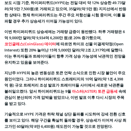
보도 시점 기준, 하이퍼리퀴드(HYPE)는 전일 대비 약 12% 상승한 49.73달
러(약 5만 7,500원)로 거래되고 있으며, 35달러(약 5만 원) 지지선에서 반등
한 상태다. 현재 하이퍼리퀴드는 주간 주요 저항선을 시험 중이며, 이를 돌
파할 경우 추가 상승세가 이어질 가능성이 있다.
이번 하이퍼리퀴드 상승세에는 거래량 급증이 동반됐다. 하루 거래량은 6
억 9,000만 달러(약 9,934억 6,200만 원)로 20% 증가했으며,
코인글래스(CoinGlass) 데이터
에 따르면 하이프 선물 미결제약정(Open
Interest) 또한 20% 늘어난 15억 5,000만 달러(약 2조 2,317억)에 달했다.
이는 투자자들과 트레이더들이 향후 가격 상승 가능성에 낙관적인 전망을
유지하고 있음을 보여준다.
지난주 HYPE의 높은 변동성은 토큰 언락 소식으로 인한 시장 불안이 주요
원인이었다. 그러나 하이퍼리퀴드 스트래티지의 10억 달러(약 1조 4,398
억 원) 규모 트레저리 조성 발표가 트레이더들 사이에서 새로운 낙관론을
불러일으켰다. 앞서 하이퍼리퀴드는 9월
아스터(ASTER) 토큰 급등세
속에
관심이 분산되며 가격 압박을 받았으나, 이번 발표 이후 다시 시장의 주목
을 받고 있다.
기술적으로 HYPE 가격은 하락 채널 상단 돌파를 시도하며 강세 전환 신호
를 보이고 있다. 해당 구간을 확실히 돌파할 경우, 상승세가 이어져 사상 최
고가인 60달러(약 8만 6,400원) 재도전이 가능할 것으로 전망된다.