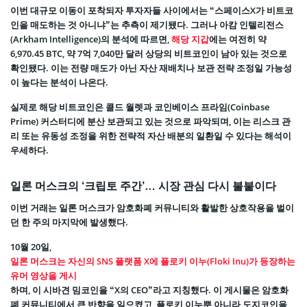
이번 대규모 이동이 포착되자 투자자들 사이에서는 “스페이스X가 비트코
인을 매도하는 것 아니냐”는 추측이 제기됐다. 그러나 아캄 인텔리전스
(Arkham Intelligence)의 분석에 따르면,
해당 지갑
에는 여전히 약
6,970.45 BTC, 약 7억 7,040만 달러 상당의 비트코인이 남아 있는 것으로
확인됐다. 이는 전량 매도가 아닌 자산 재배치나 보관 전략 조정일 가능성
이 높다는 분석이 나온다.
실제로 해당 비트코인은 콜드 월렛과 코인베이스 프라임(Coinbase
Prime) 커스터디에 분산 보관되고 있는 것으로 파악되며, 이는 리스크 관
리 또는 유동성 조정을 위한 전략적 자산 배분의 일환일 수 있다는 해석이
우세하다.
일론 머스크의 ‘크립토 주간’… 시장 관심 다시 불붙이다
이번 거래는 일론 머스크가 암호화폐 커뮤니티와 활발한 상호작용을 벌이
던 한 주의 마지막에 발생했다.
10월 20일,
일론 머스크는 자신의 SNS 플랫폼 X에 플로키 이누(Floki Inu)가 등장하는
유머 영상을 게시
하며, 이 시바견 밈코인을 “X의 CEO”라고 지칭했다. 이 게시물은 암호화
폐 커뮤니티에서 큰 반향을 일으켰고, 플로키 이누뿐 아니라 도지코인을