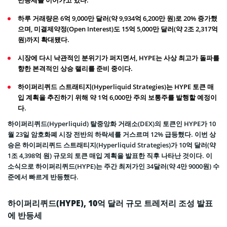
하루 거래량은 6억 9,000만 달러(약 9,934억 6,200만 원)로 20% 증가했
으며, 미결제약정(Open Interest)도 15억 5,000만 달러(약 2조 2,317억
원)까지 확대됐다.
시장에 다시 낙관적인 분위기가 퍼지면서, HYPE는 사상 최고가 돌파를
향한 본격적인 상승 랠리를 준비 중이다.
하이퍼리퀴드 스트래티지(Hyperliquid Strategies)는 HYPE 토큰 매
입 계획을 추진하기 위해 약 1억 6,000만 주의 보통주를 발행할 예정이
다.
하이퍼리퀴드(Hyperliquid) 탈중앙화 거래소(DEX)의 토큰인 HYPE가 10
월 23일 암호화폐 시장 전반의 하락세를 거스르며 12% 급등했다. 이번 상
승은 하이퍼리퀴드 스트래티지(Hyperliquid Strategies)가 10억 달러(약
1조 4,398억 원) 규모의 토큰 매입 계획을 발표한 직후 나타난 것이다. 이
소식으로 하이퍼리퀴드(HYPE)는 주간 최저가인 34달러(약 4만 9000원) 수
준에서 빠르게 반등했다.
하이퍼리퀴드(HYPE), 10억 달러 규모 트레저리 조성 발표
에 반등세