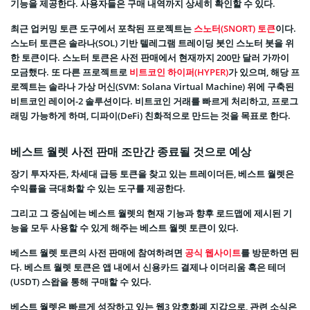
기능을 제공한다. 사용자들은 구매 내역까지 상세히 확인할 수 있다.
최근 업커밍 토큰 도구에서 포착된 프로젝트는
스노터(SNORT) 토큰
이다.
스노터 토큰은 솔라나(SOL) 기반 텔레그램 트레이딩 봇인 스노터 봇을 위
한 토큰이다. 스노터 토큰은 사전 판매에서 현재까지 200만 달러 가까이
모금했다. 또 다른 프로젝트로
비트코인 하이퍼(HYPER)
가 있으며, 해당 프
로젝트는 솔라나 가상 머신(SVM: Solana Virtual Machine) 위에 구축된
비트코인 레이어-2 솔루션이다. 비트코인 거래를 빠르게 처리하고, 프로그
래밍 가능하게 하며, 디파이(DeFi) 친화적으로 만드는 것을 목표로 한다.
베스트 월렛 사전 판매 조만간 종료될 것으로 예상
장기 투자자든, 차세대 급등 토큰을 찾고 있는 트레이더든, 베스트 월렛은
수익률을 극대화할 수 있는 도구를 제공한다.
그리고 그 중심에는 베스트 월렛의 현재 기능과 향후 로드맵에 제시된 기
능을 모두 사용할 수 있게 해주는 베스트 월렛 토큰이 있다.
베스트 월렛 토큰의 사전 판매에 참여하려면
공식 웹사이트
를 방문하면 된
다. 베스트 월렛 토큰은 앱 내에서 신용카드 결제나 이더리움 혹은 테더
(USDT) 스왑을 통해 구매할 수 있다.
베스트 월렛은 빠르게 성장하고 있는 웹3 암호화폐 지갑으로, 관련 소식은