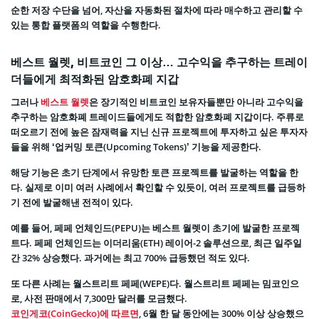
순한 저장 수단을 넘어, 자산을 자동화된 절차에 따라 매수하고 관리할 수
있는 통합 플랫폼의 역할을 수행한다.
베스트 월렛, 비트코인 그 이상… 고수익을 추구하는 트레이
더들에게 최적화된 암호화폐 지갑
그러나
베스트 월렛
은 장기적인 비트코인 보유자들뿐만 아니라 고수익을
추구하는 암호화폐 트레이드들에게도 적합한 암호화폐 지갑이다. 주류로
떠오르기 전에 높은 잠재력을 지닌 신규 프로젝트에 투자하고 싶은 투자자
들을 위해 ‘업커밍 토큰(Upcoming Tokens)’ 기능을 제공한다.
해당 기능은 초기 단계에서 유망한 토큰 프로젝트를 발굴하는 역할을 한
다. 실제로 이미 여러 사례에서 확인할 수 있듯이, 여러 프로젝트를 급등하
기 전에 발굴해낸 전적이 있다.
예를 들어, 페페 언체인드(PEPU)는 베스트 월렛이 초기에 발굴한 프로젝
트다. 페페 언체인드는 이더리움(ETH) 레이어-2 솔루션으로, 최근 일주일
간 32% 상승했다. 과거에는 최고 700% 급등했던 적도 있다.
또 다른 사례는 월스트리트 페페(WEPE)다. 월스트리트 페페는 밈코인으
로, 사전 판매에서 7,300만 달러를 모금했다.
코인게코(CoinGecko)에 따르면
, 6월 한 달 동안에는 300% 이상 상승했으