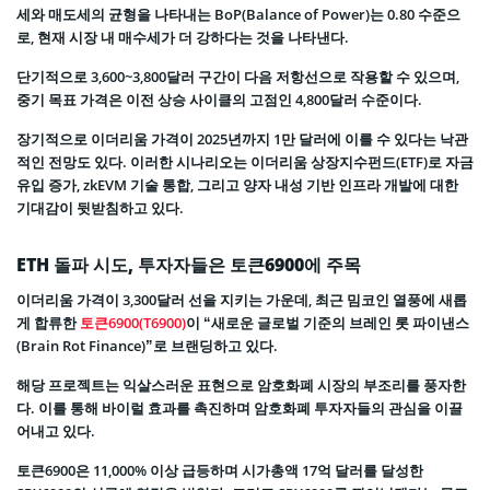
세와 매도세의 균형을 나타내는 BoP(Balance of Power)는 0.80 수준으
로, 현재 시장 내 매수세가 더 강하다는 것을 나타낸다.
단기적으로 3,600~3,800달러 구간이 다음 저항선으로 작용할 수 있으며,
중기 목표 가격은 이전 상승 사이클의 고점인 4,800달러 수준이다.
장기적으로 이더리움 가격이 2025년까지 1만 달러에 이를 수 있다는 낙관
적인 전망도 있다. 이러한 시나리오는 이더리움 상장지수펀드(ETF)로 자금
유입 증가, zkEVM 기술 통합, 그리고 양자 내성 기반 인프라 개발에 대한
기대감이 뒷받침하고 있다.
ETH 돌파 시도, 투자자들은 토큰6900에 주목
이더리움 가격이 3,300달러 선을 지키는 가운데, 최근 밈코인 열풍에 새롭
게 합류한
토큰6900(T6900)
이 “새로운 글로벌 기준의 브레인 롯 파이낸스
(Brain Rot Finance)”로 브랜딩하고 있다.
해당 프로젝트는 익살스러운 표현으로 암호화폐 시장의 부조리를 풍자한
다. 이를 통해 바이럴 효과를 촉진하며 암호화폐 투자자들의 관심을 이끌
어내고 있다.
토큰6900은 11,000% 이상 급등하며 시가총액 17억 달러를 달성한