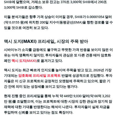
SHIB에 달했으며, 거래소 보유 잔고는 370조 3,000억 SHIB에서 290조
3,000억 SHIB로 감소했다.
이들 분석가들은 향후 가격 상승이 이어질 경우, SHIB가 0.00001054 달러
(약 0.0155 원)에 위치한 200일 지수이동평균선(EMA)을 향한 경로를 열 수
있을 것으로 여전히 보고 있다.
맥시 도지(MAXI) 프리세일, 시장의 주목 받아
시바이누가 소각률 급등에도 불구하고 뚜렷한 가격 반응을 보이지 않은 이
유는 아직 명확하지 않지만, 투자자들의 관심은 또 다른 견종 테마 암호화
폐인
맥시 도지(MAXI)
로 옮겨가고 있다.
맥시 도지는 최근 빠르게 인지도를 높이며 주목을 받고 있고, 2026년 가장
기대되는
암호화폐 프리세일 프로젝트
반열에 성공적으로 진입했다. 투자
자들은 이 신규 프로젝트의 긍정적인 모멘텀에 주목하고 있으며, 짧은 기
간 안에 의미 있는 성장세를 보이고 있다는 평가다.
현재 진행 중인 프리세일을 통해 누적 약 449만 9,030 달러(약 66억 3,202
만 원)를 조달했으며, 이는 프로젝트에 대한 시장의 강한 관심과 장기적 잠
재력에 대한 기대를 반영한다는 해석이 나온다. 투자자들이 실제 자금을
투입하며 신뢰를 보이고 있다는 점도 특징이다.