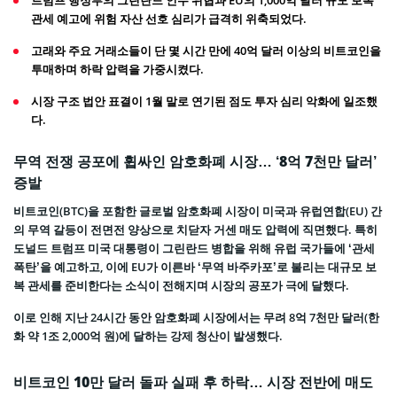
트럼프 행정부의 그린란드 인수 위협과 EU의 1,000억 달러 규모 보복
관세 예고에 위험 자산 선호 심리가 급격히 위축되었다.
고래와 주요 거래소들이 단 몇 시간 만에 40억 달러 이상의 비트코인을
투매하며 하락 압력을 가중시켰다.
시장 구조 법안 표결이 1월 말로 연기된 점도 투자 심리 악화에 일조했
다.
무역 전쟁 공포에 휩싸인 암호화폐 시장… ‘8억 7천만 달러’
증발
비트코인(BTC)을 포함한 글로벌 암호화폐 시장이 미국과 유럽연합(EU) 간
의 무역 갈등이 전면전 양상으로 치닫자 거센 매도 압력에 직면했다. 특히
도널드 트럼프 미국 대통령이 그린란드 병합을 위해 유럽 국가들에 ‘관세
폭탄’을 예고하고, 이에 EU가 이른바 ‘무역 바주카포’로 불리는 대규모 보
복 관세를 준비한다는 소식이 전해지며 시장의 공포가 극에 달했다.
이로 인해 지난 24시간 동안 암호화폐 시장에서는 무려 8억 7천만 달러(한
화 약 1조 2,000억 원)에 달하는 강제 청산이 발생했다.
비트코인 10만 달러 돌파 실패 후 하락… 시장 전반에 매도