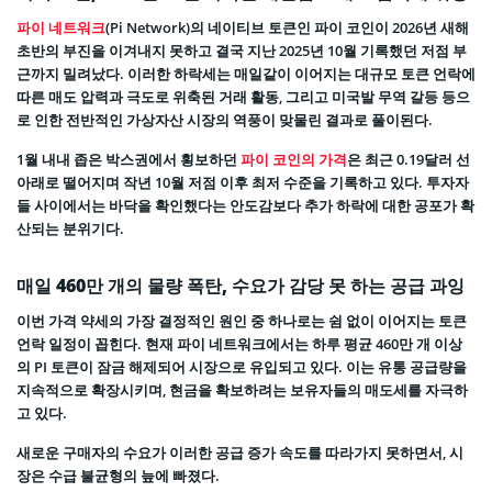
파이 네트워크
(Pi Network)의 네이티브 토큰인 파이 코인이 2026년 새해
초반의 부진을 이겨내지 못하고 결국 지난 2025년 10월 기록했던 저점 부
근까지 밀려났다. 이러한 하락세는 매일같이 이어지는 대규모 토큰 언락에
따른 매도 압력과 극도로 위축된 거래 활동, 그리고 미국발 무역 갈등 등으
로 인한 전반적인 가상자산 시장의 역풍이 맞물린 결과로 풀이된다.
1월 내내 좁은 박스권에서 횡보하던
파이 코인의 가격
은 최근 0.19달러 선
아래로 떨어지며 작년 10월 저점 이후 최저 수준을 기록하고 있다. 투자자
들 사이에서는 바닥을 확인했다는 안도감보다 추가 하락에 대한 공포가 확
산되는 분위기다.
매일 460만 개의 물량 폭탄, 수요가 감당 못 하는 공급 과잉
이번 가격 약세의 가장 결정적인 원인 중 하나로는 쉼 없이 이어지는 토큰
언락 일정이 꼽힌다. 현재 파이 네트워크에서는 하루 평균 460만 개 이상
의 PI 토큰이 잠금 해제되어 시장으로 유입되고 있다. 이는 유통 공급량을
지속적으로 확장시키며, 현금을 확보하려는 보유자들의 매도세를 자극하
고 있다.
새로운 구매자의 수요가 이러한 공급 증가 속도를 따라가지 못하면서, 시
장은 수급 불균형의 늪에 빠졌다.