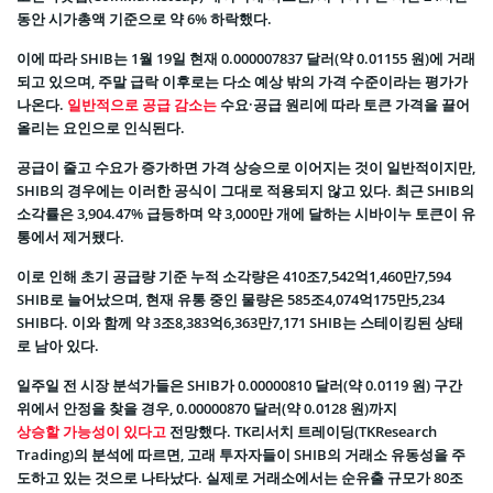
동안 시가총액 기준으로 약 6% 하락했다.
이에 따라 SHIB는 1월 19일 현재 0.000007837 달러(약 0.01155 원)에 거래
되고 있으며, 주말 급락 이후로는 다소 예상 밖의 가격 수준이라는 평가가
나온다.
일반적으로 공급 감소는
수요·공급 원리에 따라 토큰 가격을 끌어
올리는 요인으로 인식된다.
공급이 줄고 수요가 증가하면 가격 상승으로 이어지는 것이 일반적이지만,
SHIB의 경우에는 이러한 공식이 그대로 적용되지 않고 있다. 최근 SHIB의
소각률은 3,904.47% 급등하며 약 3,000만 개에 달하는 시바이누 토큰이 유
통에서 제거됐다.
이로 인해 초기 공급량 기준 누적 소각량은 410조7,542억1,460만7,594
SHIB로 늘어났으며, 현재 유통 중인 물량은 585조4,074억175만5,234
SHIB다. 이와 함께 약 3조8,383억6,363만7,171 SHIB는 스테이킹된 상태
로 남아 있다.
일주일 전 시장 분석가들은 SHIB가 0.00000810 달러(약 0.0119 원) 구간
위에서 안정을 찾을 경우, 0.00000870 달러(약 0.0128 원)까지
상승할 가능성이 있다고
전망했다. TK리서치 트레이딩(TKResearch
Trading)의 분석에 따르면, 고래 투자자들이 SHIB의 거래소 유동성을 주
도하고 있는 것으로 나타났다. 실제로 거래소에서는 순유출 규모가 80조