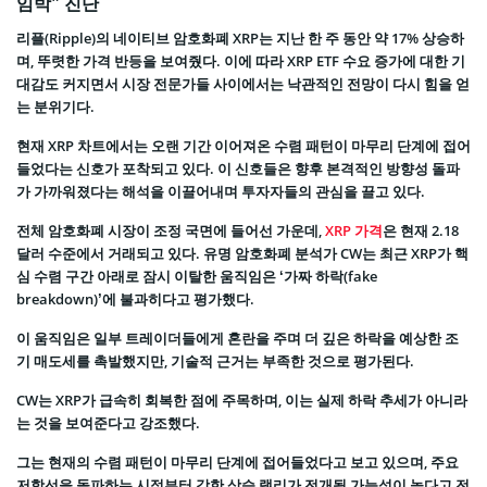
임박” 진단
리플(Ripple)의 네이티브 암호화폐 XRP는 지난 한 주 동안 약 17% 상승하
며, 뚜렷한 가격 반등을 보여줬다. 이에 따라 XRP ETF 수요 증가에 대한 기
대감도 커지면서 시장 전문가들 사이에서는 낙관적인 전망이 다시 힘을 얻
는 분위기다.
현재 XRP 차트에서는 오랜 기간 이어져온 수렴 패턴이 마무리 단계에 접어
들었다는 신호가 포착되고 있다. 이 신호들은 향후 본격적인 방향성 돌파
가 가까워졌다는 해석을 이끌어내며 투자자들의 관심을 끌고 있다.
전체 암호화폐 시장이 조정 국면에 들어선 가운데,
XRP 가격
은 현재 2.18
달러 수준에서 거래되고 있다. 유명 암호화폐 분석가 CW는 최근 XRP가 핵
심 수렴 구간 아래로 잠시 이탈한 움직임은 ‘가짜 하락(fake
breakdown)’에 불과히다고 평가했다.
이 움직임은 일부 트레이더들에게 혼란을 주며 더 깊은 하락을 예상한 조
기 매도세를 촉발했지만, 기술적 근거는 부족한 것으로 평가된다.
CW는 XRP가 급속히 회복한 점에 주목하며, 이는 실제 하락 추세가 아니라
는 것을 보여준다고 강조했다.
그는 현재의 수렴 패턴이 마무리 단계에 접어들었다고 보고 있으며, 주요
저항선을 돌파하는 시점부터 강한 상승 랠리가 전개될 가능성이 높다고 전