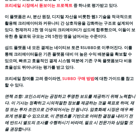
프리세일 시장에서 돋보이는 프로젝트
중 하나로 평가받고 있다.
이 플랫폼은 AI, 분산 원장, 디지털 자산을 비롯한 웹3 기술을 적극적으로
활용해 크리에이터와 커뮤니티 간 상호작용을 강화하는 구조로 설계되어
있다. 현재까지 2천 명 이상의 크리에이터가 섭드에 합류했으며, 이들이 보
유한 총 팔로워 규모는 2억 5천만 명을 넘어서는 수준이다.
섭드 플랫폼 내 모든 결제는 네이티브 토큰 $SUBBD로 이루어진다. 이를
통해 크리에이터들은 기존 플랫폼 대비 더 높은 수익 배분율을 확보할 수
있으며, 빠르고 효율적인 결제 시스템 덕분에 기존 구독 플랫폼보다 비용
효율성도 뛰어나다는 평가를 받고 있다.
프리세일 참여를 고려 중이라면,
SUBBD 구매 방법
에 대한 가이드를 참고
할 수 있다.
면책 조항:
코인스피커는 공정하고 투명한 보도를 제공하기 위해 노력합니
다. 이 기사는 정확하고 시의적절한 정보를 제공하는 것을 목표로 하며, 재
정 또는 투자 조언으로 간주되어서는 안 됩니다. 암호화폐 시장은 매우 빠
르게 변동할 수 있으므로, 이 콘텐츠를 기반으로 어떠한 결정을 내리기 전
에 반드시 별도의 조사를 수행하시기 바라며, 필요 시 전문가와 상담할 것
을 권장합니다.