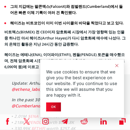
그의 지갑에는 팔콘엑스(FalconX)와 컴벌랜드(Cumberland)에서 들
어온 빠른 이체 기록이 여러 건 확인됐다.
헤이즈는 비트코인이 이미 이번 사이클의 바닥을 찍었다고 보고 있다.
비트멕스(BitMEX) 전 CEO이자 암호화폐 시장에서 가장 영향력 있는 인물
중 하나인 아서 헤이즈(Arthur Hayes)가 다시 암호화폐 매수에 나섰다. 그
의 온체인 활동은 지난 24시간 동안 급증했다.
헤이즈는 에테나(ENA), 이더파이(ETHFI), 펜들(PENDLE) 토큰을 매수했으
며, 전체 암호화폐 시장도 반등해 현재 시가총액은 3.11조 달러(약 4,577조
6,090억 원)에 이르고 있다.
We use cookies to ensure that we
give you the best experience on
Update: Arthur Hayes has further bought
our website. If you continue to use
@ethena_labs
,
@pendle_fi
, and
@ether_fi
this site we will assume that you
are happy with it.
In the past 30 minutes, he has received from
@CumberlandSays
:
OK
• 2.01M
$ENA
worth $571.6K
• 218K
$PENDLE
worth $589.8K
• 330.99K
$ETHFI
worth $257.4K