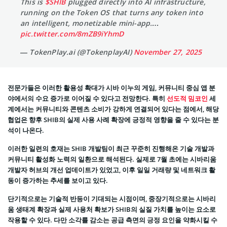
This is
$SHIB
plugged directly into AI infrastructure,
running on the Token OS that turns any token into
an intelligent, monetizable mini-app.…
pic.twitter.com/8mZB9iYhmD
— TokenPlay.ai (@TokenplayAI)
November 27, 2025
전문가들은 이러한 활용성 확대가 시바 이누의 게임, 커뮤니티 중심 앱 분
야에서의 수요 증가로 이어질 수 있다고 전망한다. 특히
선도적 밈코인
세
계에서는 커뮤니티와 콘텐츠 소비가 강하게 연결되어 있다는 점에서, 해당
협업은 향후 SHIB의 실제 사용 사례 확장에 긍정적 영향을 줄 수 있다는 분
석이 나온다.
이러한 일련의 호재는 SHIB 개발팀이 최근 꾸준히 진행해온 기술 개발과
커뮤니티 활성화 노력의 일환으로 해석된다. 실제로 7월 초에는 시바리움
개발자 허브의 개선 업데이트가 있었고, 이후 일일 거래량 및 네트워크 활
동이 증가하는 추세를 보이고 있다.
단기적으로는 기술적 반등이 기대되는 시점이며, 중장기적으로는 시바리
움 생태계 확장과 실제 사용처 확보가 SHIB의 실질 가치를 높이는 요소로
작용할 수 있다. 다만 소각률 감소는 공급 측면의 긍정 요인을 약화시킬 수