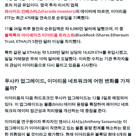
로의 자금 유입이다. 영국 투자 리서치 업체
파사이드 인베스터스(Farside Investors)
의 데이터에 따르면, 이더리움
ETF는 최근 4거래일 연속으로 순유입을 기록했다.
11월 26일 하루 동안의 순유입액은 약 6,080만 달러에 달했으며, 이 중
블랙록의 아이셰어즈 이더리움 트러스트
(BlackRock iShares Ethereum
Trust, ETHA)가 5천만 달러 이상을 차지했다.
특히 같은 날 ETHA는 약 5,039만 달러 상당의 16,629 ETH를 유입시켰고,
일일 거래량은 무려 10억 달러에 도달했다. 이러한 수치는 기관 투자자들
의 관심이 이더리움으로 다시 몰리고 있음을 시사한다.
푸사카 업그레이드, 이더리움 네트워크에 어떤 변화를 가져
올까?
이더리움의 다음 하드포크인 푸사카 업그레이드는 12월 3일로 예정되어
있다. 이 업그레이드는 블롭(blob) 데이터 용량을 확장하여 레이어2 네트
워크의 데이터 접근성과 처리량을 개선하는 데 중점을 준다.
이더리움 연구원이자 투자자인 앤서니 사사노(Anthony Sassano)는 이
업그레이드가 이더리움이 직면하고 있는 블롭 용량 한계를 해소하는 중요
한 전환점이 될 것이라고 평가했다. 현재 이더리움은 블록당 최대 6개의 블