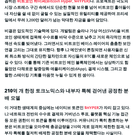
꼽히는
비트코인 하이퍼(Bitcoin Hyper, $HYPER)
다. 프로젝트는 극도의
시장 스트레스 구간 속에서도 단순한 현물 보유를 넘어 비트코인 홀더들이
내 자산을 쉴 새 없이 굴릴 수 있는 실질적인 유틸리티를 제공하며 프리세
일에서 무려 3,200만 달러가 넘는 막대한 자금을 쓸어 담았다.
비결은 압도적인 기술력에 있다. 개발팀은 솔라나 가상 머신(SVM)을 비트
코인 생태계에 접목해 수수료를 바닥 수준으로 낮추고 거의 즉각적인 트랜
잭션 속도를 빚어냈다. 그러면서도 비트코인 베이스 레이어의 촘촘한 보안
연결 고리는 그대로 유지했다. 향후 L2 메인넷이 론칭되면 사용자들은 신
뢰 최소화 방식의 간단한 절차만으로 자신들의 BTC를 새로운 체인으로 넘
길 수 있다. 이를 통해 기존 비트코인 메인 블록체인에서는 상상하기도 힘
들었던 다채로운 탈중앙화 애플리케이션(dApp), 결제 시스템, 그리고 짭
짤한 스테이킹 기회를 마음껏 누릴 수 있게 된 셈이다.
210억 개 한정 토크노믹스와 내부자 특혜 걷어낸 공정한 분
배 모델
이 거대한 생태계의 중심에는 네이티브 토큰인
$HYPER
가 자리 잡고 있다.
L2 네트워크 전반의 수수료 결제와 거버넌스 투표, 플랫폼 핵심 기능 접근
등 모든 권한이 이 토큰을 통해 이루어진다. 커뮤니티가 특히 환호하는 부
분은 비트코인을 오마주해 총공급량을 210억 개로 엄격히 제한한 점과, 내
부자 특혜를 철저히 배제한 공정한 분배 모델을 채택했다는 사실이다.