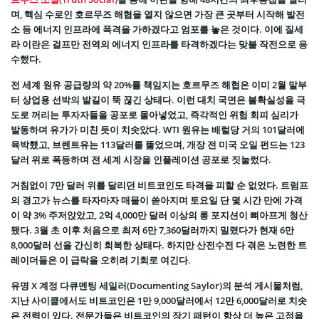
며, 핵심 수로인 호르무즈 해협을 열지 않으면 가장 큰 곳부터 시작해 발전
소 등 에너지 인프라에 폭격을 가하겠다고 엄포를 놓은 것이다. 이에 질세
라 이란은 걸프만 전역의 에너지 인프라를 타격하겠다는 맞불 작전으로 응
수했다.
전 세계 원유 공급량의 약 20%를 책임지는 호르무즈 해협은 이미 2월 말부
터 상업용 선박의 발길이 뚝 끊긴 상태다. 이런 대치 국면은 불확실성을 극
도로 꺼리는 투자자들을 공포로 몰아넣었고, 즉각적인 위험 회피 심리가
발동하며 유가가 미친 듯이 치솟았다. WTI 원유는 배럴당 거의 101달러에
육박했고, 브렌트유는 113달러를 뚫었으며, 개장 전 미국 오일 펀드는 123
달러 위로 폭등하며 전 세계 시장을 인플레이션 공포로 짓눌렀다.
거침없이 7만 달러 위를 달리던 비트코인도 타격을 피할 순 없었다. 트럼프
의 경고가 뉴스를 타자마자 매물이 쏟아지며 토요일 단 몇 시간 만에 가격
이 약 3% 주저앉았고, 2억 4,000만 달러 이상의 롱 포지션이 뼈아프게 청산
됐다. 3월 초 이후 처음으로 최저 6만 7,360달러까지 밀렸다가 현재 6만
8,000달러 선을 간신히 회복한 상태다. 하지만 산전수전 다 겪은 노련한 트
레이더들은 이 급락을 오히려 기회로 여긴다.
유명 X 계정 다큐멘팅 세일러(Documenting Saylor)의 분석 게시물처럼,
지난 사이클에서도 비트코인은 1만 9,000달러에서 12만 6,000달러로 치솟
은 전력이 있다. 전문가들은 비트코인의 장기 패턴이 항상 더 높은 고점을