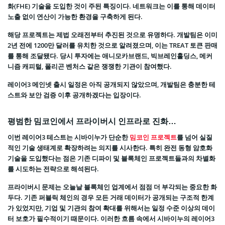
화(FHE) 기술을 도입한 것이 주된 특징이다. 네트워크는 이를 통해 데이터
노출 없이 연산이 가능한 환경을 구축하게 된다.
해당 프로젝트는 제법 오래전부터 추진된 것으로 유명하다. 개발팀은 이미
2년 전에 1200만 달러를 유치한 것으로 알려졌으며, 이는 TREAT 토큰 판매
를 통해 조달됐다. 당시 투자에는 애니모카브랜드, 빅브레인홀딩스, 메커
니즘 캐피털, 폴리곤 벤처스 같은 쟁쟁한 기관이 참여했다.
레이어3 메인넷 출시 일정은 아직 공개되지 않았으며, 개발팀은 충분한 테
스트와 보안 검증 이후 공개하겠다는 입장이다.
평범한 밈코인에서 프라이버시 인프라로 진화…
이번 레이어3 테스트는 시바이누가 단순한
밈코인 프로젝트
를 넘어 실질
적인 기술 생태계로 확장하려는 의지를 시사한다. 특히 완전 동형 암호화
기술을 도입했다는 점은 기존 디파이 및 블록체인 프로젝트들과의 차별화
를 시도하는 전략으로 해석된다.
프라이버시 문제는 오늘날 블록체인 업계에서 점점 더 부각되는 중요한 화
두다. 기존 퍼블릭 체인의 경우 모든 거래 데이터가 공개되는 구조적 한계
가 있었지만, 기업 및 기관의 참여 확대를 위해서는 일정 수준 이상의 데이
터 보호가 필수적이기 때문이다. 이러한 흐름 속에서 시바이누의 레이어3