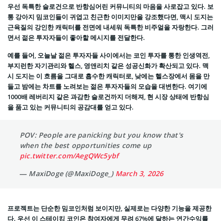
우선 독특한 슬로건으로 반항심어린 커뮤니티의 마음을 사로잡고 있다. 보
통 강아지 밈코인들이 귀엽고 친근한 이미지만을 강조했다면, 맥시 도지는
근육질의 강인한 캐릭터를 전면에 내세워 독특한 비주얼을 자랑한다. 그러
면서 젊은 투자자들이 좋아할 메시지를 전달한다.
예를 들어, 오늘날 젊은 투자자들 사이에서는 코인 투자를 통한 인생역전,
부지런한 자기관리와 헬스, 영앤리치 같은 성공신화가 확산되고 있다. 맥
시 도지는 이 흐름을 그대로 흡수한 캐릭터로, 낮에는 헬스장에서 몸을 만
들고 밤에는 차트를 노려보는 젊은 투자자들의 모습을 대변한다. 여기에
1000배 레버리지 같은 과감한 슬로건까지 더해져, 현 시장 상태에 반항심
을 품고 있는 커뮤니티의 공감대를 얻고 있다.
POV: People are panicking but you know that's
when the best opportunities come up
pic.twitter.com/AegQWc5ybf
— MaxiDoge (@MaxiDoge_)
March 3, 2026
프로젝트는 단순한 밈코인처럼 보이지만, 실제로는 다양한 기능을 제공한
다. 우선 이 스테이킹 코인은 참여자에게 무려 67%에 달하는 연간수익률