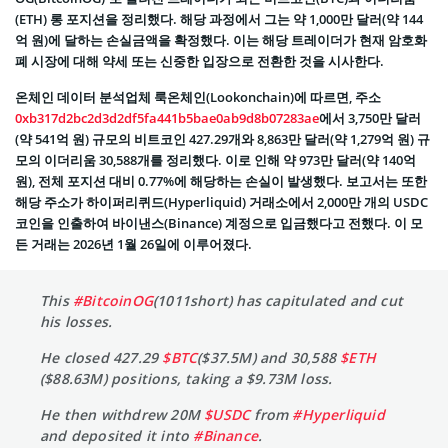
(ETH) 롱 포지션을 정리했다. 해당 과정에서 그는 약 1,000만 달러(약 144
억 원)에 달하는 손실금액을 확정했다. 이는 해당 트레이더가 현재 암호화
폐 시장에 대해 약세 또는 신중한 입장으로 전환한 것을 시사한다.
온체인 데이터 분석업체 룩온체인(Lookonchain)에 따르면, 주소
0xb317d2bc2d3d2df5fa441b5bae0ab9d8b07283ae
에서 3,750만 달러
(약 541억 원) 규모의 비트코인 427.29개와 8,863만 달러(약 1,279억 원) 규
모의 이더리움 30,588개를 정리했다. 이로 인해 약 973만 달러(약 140억
원), 전체 포지션 대비 0.77%에 해당하는 손실이 발생했다. 보고서는 또한
해당 주소가 하이퍼리퀴드(Hyperliquid) 거래소에서 2,000만 개의 USDC
코인을 인출하여 바이낸스(Binance) 계정으로 입금했다고 전했다. 이 모
든 거래는 2026년 1월 26일에 이루어졌다.
This
#BitcoinOG
(1011short) has capitulated and cut
his losses.
He closed 427.29
$BTC
($37.5M) and 30,588
$ETH
($88.63M) positions, taking a $9.73M loss.
He then withdrew 20M
$USDC
from
#Hyperliquid
and deposited it into
#Binance
.