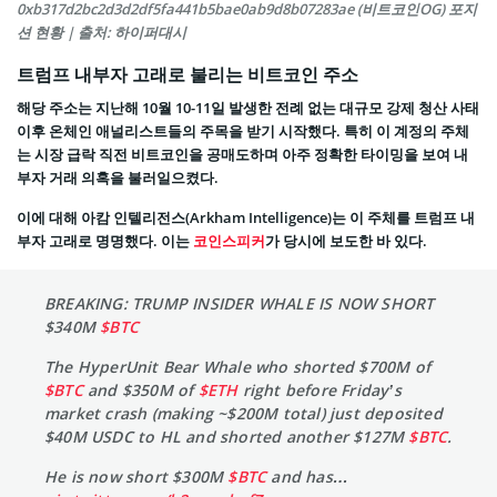
0xb317d2bc2d3d2df5fa441b5bae0ab9d8b07283ae (비트코인OG) 포지
션 현황 | 출처: 하이퍼대시
트럼프 내부자 고래로 불리는 비트코인 주소
해당 주소는 지난해 10월 10-11일 발생한 전례 없는 대규모 강제 청산 사태
이후 온체인 애널리스트들의 주목을 받기 시작했다. 특히 이 계정의 주체
는 시장 급락 직전 비트코인을 공매도하며 아주 정확한 타이밍을 보여 내
부자 거래 의혹을 불러일으켰다.
이에 대해 아캄 인텔리전스(Arkham Intelligence)는 이 주체를 트럼프 내
부자 고래로 명명했다. 이는
코인스피커
가 당시에 보도한 바 있다.
BREAKING: TRUMP INSIDER WHALE IS NOW SHORT
$340M
$BTC
The HyperUnit Bear Whale who shorted $700M of
$BTC
and $350M of
$ETH
right before Friday’s
market crash (making ~$200M total) just deposited
$40M USDC to HL and shorted another $127M
$BTC
.
He is now short $300M
$BTC
and has…