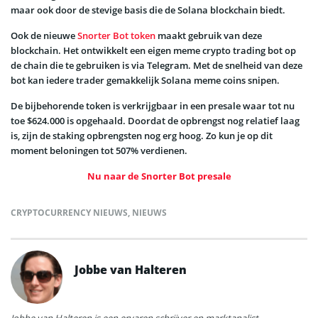
maar ook door de stevige basis die de Solana blockchain biedt.
Ook de nieuwe
Snorter Bot token
maakt gebruik van deze
blockchain. Het ontwikkelt een eigen meme crypto trading bot op
de chain die te gebruiken is via Telegram. Met de snelheid van deze
bot kan iedere trader gemakkelijk Solana meme coins snipen.
De bijbehorende token is verkrijgbaar in een presale waar tot nu
toe $624.000 is opgehaald. Doordat de opbrengst nog relatief laag
is, zijn de staking opbrengsten nog erg hoog. Zo kun je op dit
moment beloningen tot 507% verdienen.
Nu naar de Snorter Bot presale
CRYPTOCURRENCY NIEUWS
,
NIEUWS
Jobbe van Halteren
Jobbe van Halteren is een ervaren schrijver en marktanalist