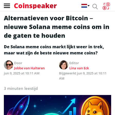
Coinspeaker
Alternatieven voor Bitcoin –
nieuwe Solana meme coins om in
de gaten te houden
De Solana meme coins markt lijkt weer in trek,
maar wat zijn de beste nieuwe meme coins?
Door
Editor
Jobbe van Halteren
Lina van Eck
jun 9, 2025 at 10:11 AM
Bijgewerkt
jun 9, 2025 at 10:11
AM
3 minuten leestijd