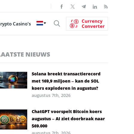
Currency
rypto Casino's
Converter
LAATSTE NIEUWS
Solana breekt transactierecord
met 169,9 miljoen – kan de SOL
koers exploderen in augustus?
augustus 7th, 2026
ChatGPT voorspelt Bitcoin koers
augustus – AI ziet doorbraak naar
$69.000
augustus 7th, 2026