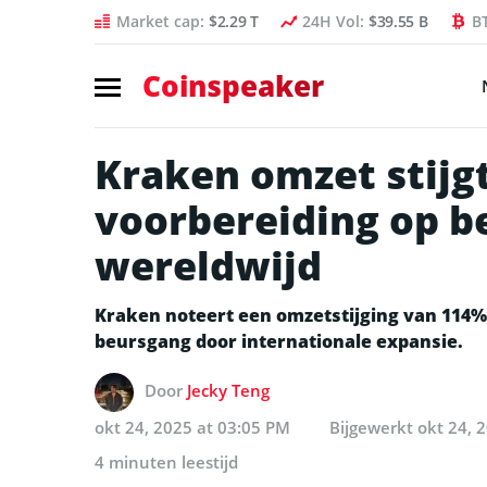
Market cap:
$2.29 T
24H Vol:
$39.55 B
B
Coinspeaker
Kraken omzet stijg
voorbereiding op b
wereldwijd
Kraken noteert een omzetstijging van 114% 
beursgang door internationale expansie.
Door
Jecky Teng
okt 24, 2025 at 03:05 PM
Bijgewerkt
okt 24, 
4 minuten leestijd