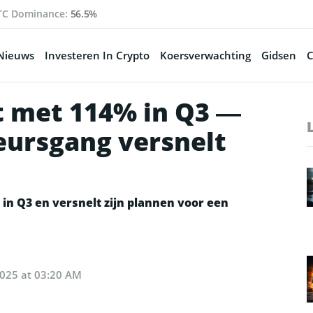
TC Dominance:
56.5%
Nieuws
Investeren In Crypto
Koersverwachting
Gidsen
C
t met 114% in Q3 —
eursgang versnelt
in Q3 en versnelt zijn plannen voor een
2025 at 03:20 AM