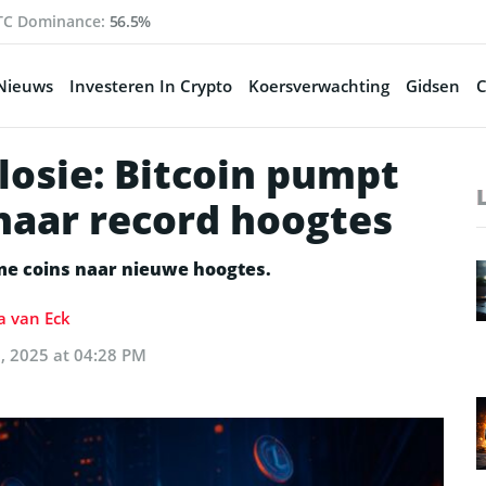
TC Dominance:
56.5%
Nieuws
Investeren In Crypto
Koersverwachting
Gidsen
C
losie: Bitcoin pumpt
 naar record hoogtes
eme coins naar nieuwe hoogtes.
a van Eck
3, 2025 at 04:28 PM