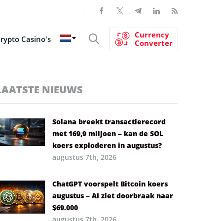
Currency
rypto Casino's
Converter
LAATSTE NIEUWS
Solana breekt transactierecord
met 169,9 miljoen – kan de SOL
koers exploderen in augustus?
augustus 7th, 2026
ChatGPT voorspelt Bitcoin koers
augustus – AI ziet doorbraak naar
$69.000
augustus 7th, 2026