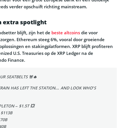
eeds verder opschuift richting mainstream.
 extra spotlight
setter blijft, zijn het de
beste altcoins
die voor
 zorgen. Ethereum steeg 6%, vooral door groeiende
2 oplossingen en stakingplatformen. XRP blijft profiteren
nized U.S. Treasuries op de XRP Ledger na de
do Finance.
OUR SEATBELTS 🚨🔥
TRAIN HAS LEFT THE STATION… AND LOOK WHO’S
LETON – $1.5T 💥
 $113B
$70B
40B