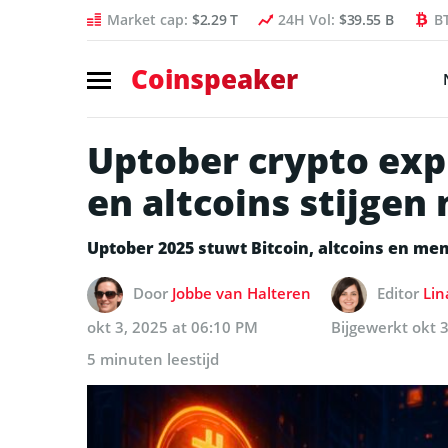
Market cap:
$2.29 T
24H Vol:
$39.55 B
B
Coinspeaker
Uptober crypto exp
en altcoins stijgen
Uptober 2025 stuwt Bitcoin, altcoins en m
Door
Jobbe van Halteren
Editor
Lin
okt 3, 2025 at 06:10 PM
Bijgewerkt
okt 
5 minuten leestijd