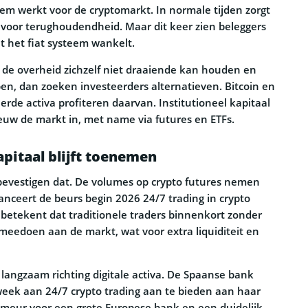
rem werkt voor de cryptomarkt. In normale tijden zorgt
 voor terughoudendheid. Maar dit keer zien beleggers
at het fiat systeem wankelt.
ls de overheid zichzelf niet draaiende kan houden en
pen, dan zoeken investeerders alternatieven. Bitcoin en
rde activa profiteren daarvan. Institutioneel kapitaal
uw de markt in, met name via futures en ETFs.
pitaal blijft toenemen
evestigen dat. De volumes op crypto futures nemen
anceert de beurs begin 2026 24/7 trading in crypto
t betekent dat traditionele traders binnenkort zonder
eedoen aan de markt, wat voor extra liquiditeit en
angzaam richting digitale activa. De Spaanse bank
eek aan 24/7 crypto trading aan te bieden aan haar
rimeur voor een grote Europese bank en een duidelijk