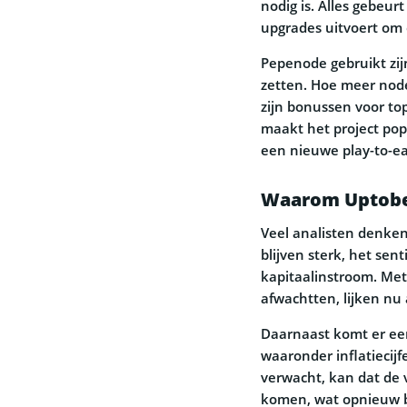
nodig is. Alles gebeur
upgrades uitvoert om 
Pepenode gebruikt zijn
zetten. Hoe meer node
zijn bonussen voor top
maakt het project popu
een nieuwe play-to-ea
Waarom Uptober
Veel analisten denken
blijven sterk, het sent
kapitaalinstroom. Me
afwachtten, lijken nu 
Daarnaast komt er een
waaronder inflatiecij
verwacht, kan dat de 
komen, wat opnieuw bu