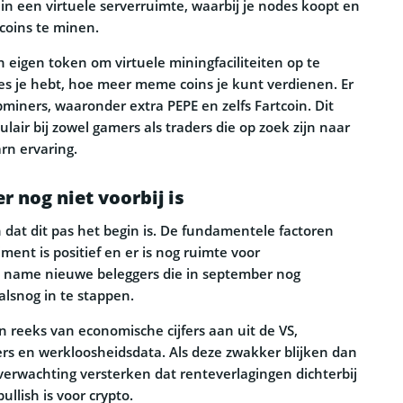
t in een virtuele serverruimte, waarbij je nodes koopt en
coins te minen.
 eigen token om virtuele miningfaciliteiten op te
s je hebt, hoe meer meme coins je kunt verdienen. Er
miners, waaronder extra PEPE en zelfs Fartcoin. Dit
lair bij zowel gamers als traders die op zoek zijn naar
rn ervaring.
 nog niet voorbij is
 dat dit pas het begin is. De fundamentele factoren
iment is positief en er is nog ruimte voor
t name nieuwe beleggers die in september nog
alsnog in te stappen.
 reeks van economische cijfers aan uit de VS,
fers en werkloosheidsdata. Als deze zwakker blijken dan
verwachting versterken dat renteverlagingen dichterbij
llish is voor crypto.