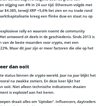
en stijging van 4% in 24 uur tijd. Ethereum volgde met
r $4.385, terwijl XRP +5,6% liet zien en nu trade rond
marktkapitalisatie kreeg een flinke duw en staat nu op
.
e explosieve rally en waarom noemt de community
Het antwoord zit deels in de geschiedenis. Sinds 2013 is
n van de beste maanden voor crypto, met een
2%. Maar dit jaar zijn er meer factoren die olie op het
eer dan ooit
e status binnen de crypto wereld. Jaar na jaar blijkt het
vooral na zwakke zomers. En deze keer lijkt het
ooit. Niet alleen technische indicatoren draaien
iment is explosief aan het keren.
oepen draait alles om ‘Uptober’. Influencers, daytraders