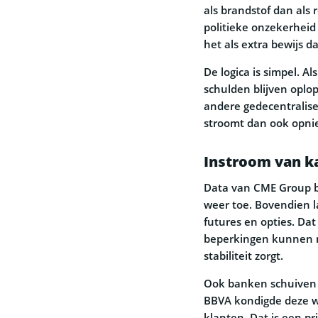
als brandstof dan als 
politieke onzekerheid
het als extra bewijs d
De logica is simpel. A
schulden blijven oplo
andere gedecentralisee
stroomt dan ook opnie
Instroom van ka
Data van CME Group b
weer toe. Bovendien l
futures en opties. Da
beperkingen kunnen m
stabiliteit zorgt.
Ook banken schuiven l
BBVA kondigde deze w
klanten. Dat is een p