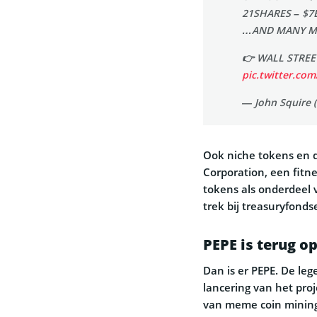
21SHARES – $7
…AND MANY M
👉 WALL STREE
pic.twitter.c
— John Squire 
Ook niche tokens en 
Corporation, een fitne
tokens als onderdeel v
trek bij treasuryfonds
PEPE is terug o
Dan is er PEPE. De le
lancering van het pro
van meme coin mining 