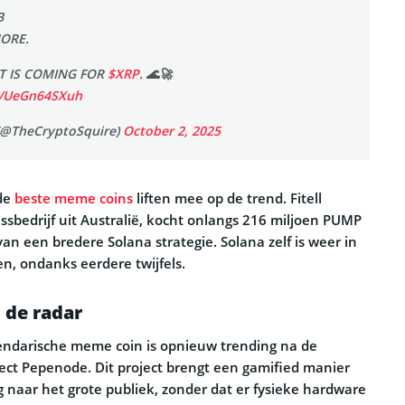
B
ORE.
T IS COMING FOR
$XRP
. 🌊🚀
om/UeGn64SXuh
(@TheCryptoSquire)
October 2, 2025
de
beste meme coins
liften mee op de trend. Fitell
ssbedrijf uit Australië, kocht onlangs 216 miljoen PUMP
an een bredere Solana strategie. Solana zelf is weer in
en, ondanks eerdere twijfels.
p de radar
gendarische meme coin is opnieuw trending na de
ject Pepenode. Dit project brengt een gamified manier
naar het grote publiek, zonder dat er fysieke hardware