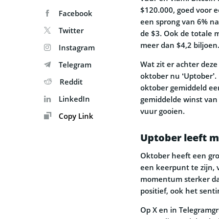
$120.000, goed voor e
Facebook
een sprong van 6% naa
Twitter
de $3. Ook de totale 
meer dan $4,2 biljoen
Instagram
Wat zit er achter dez
Telegram
oktober nu ‘Uptober’. 
Reddit
oktober gemiddeld ee
LinkedIn
gemiddelde winst van 2
vuur gooien.
Copy Link
Uptober leeft m
Oktober heeft een grot
een keerpunt te zijn, 
momentum sterker dan 
positief, ook het sent
Op X en in Telegramgr