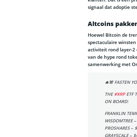
signaal dat adoptie st
Altcoins pakken
Hoewel Bitcoin de trend
spectaculaire winsten
activiteit rond layer-
van de hype rond toke
samenwerking met On
🔥🚨 FASTEN Y
THE
#XRP
ETF 
ON BOARD:
FRANKLIN TEMP
WISDOMTREE –
PROSHARES – 
GRAYSCALE – $