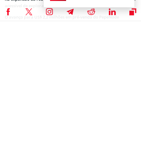
acessível de explorar uma tese de crescimento acelerado.
O avanço para US$ 2,2 milhões em pré-venda do PepeNode
comprova esse interesse. Com uma possível retomada do mercado
cripto, mais investidores podem passar a olhar para o projeto
como uma possível mina a ser descoberta.
Para comprar PEPENODE, é só acessar o
site oficial
e conectar uma
carteira de sua preferência. Em seguida, escolha a moeda desejada
para completar a transação. Aproveite para acompanhar a página
com informações atualizadas sobre o lançamento do token.
Disclaimer: Coinspeaker está comprometido em fornecer
reportagens imparciais e transparentes. Este artigo tem como
objetivo fornecer informações precisas e oportunas. Mas não
deve ser considerado como conselho financeiro ou de
investimento. Como as condições do mercado podem mudar
rapidamente, recomendamos que você verifique as
informações por conta própria. E consulte um profissional antes
de tomar qualquer decisão com base neste conteúdo.