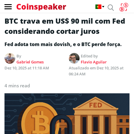
Coinspeaker
BTC trava em US$ 90 mil com Fed
considerando cortar juros
Fed adota tom mais dovish, e o BTC perde força.
By
Edited by
Gabriel Gomes
Flavio Aguilar
Dez 10, 2025 at 11:18 AM
Atualizado em
Dez 10, 2025 at
06:24 AM
4 mins read