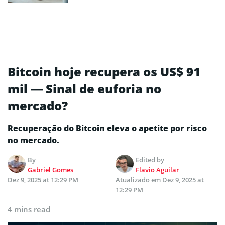
Bitcoin hoje recupera os US$ 91
mil — Sinal de euforia no
mercado?
Recuperação do Bitcoin eleva o apetite por risco
no mercado.
By
Edited by
Gabriel Gomes
Flavio Aguilar
Dez 9, 2025 at 12:29 PM
Atualizado em
Dez 9, 2025 at
12:29 PM
4 mins read