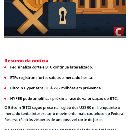
Resumo da notícia
Fed sinaliza corte e BTC continua lateralizado.
ETFs registram fortes saídas e mercado hesita.
Bitcoin Hyper atrai US$ 29,2 milhões em pré-venda.
HYPER pode amplificar próxima fase de valorização do BTC.
O Bitcoin (BTC) segue preso na região dos US$ 90 mil, enquanto o
mercado tenta interpretar o movimento mais cauteloso do Federal
Reserve (Fed) às vésperas de um possível corte de juros.
No entanto, mesmo com o BTC andando de lado, um fenômeno