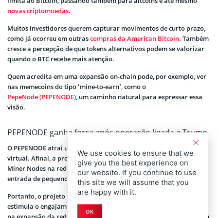
limita ao Bitcoin, passando também para altcoins e até mesmo
novas criptomoedas
.
Muitos investidores querem capturar movimentos de curto prazo,
como já ocorreu em outras
compras da American Bitcoin
. Também
cresce a percepção de que tokens alternativos podem se valorizar
quando o BTC recebe mais atenção.
Quem acredita em uma expansão on-chain pode, por exemplo, ver
nas memecoins do tipo ‘mine-to-earn’, como o
PepeNode (PEPENODE)
, um caminho natural para expressar essa
visão.
PEPENODE ganha força após operação ligada a Trump
O PEPENODE atrai usuários devido ao seu modelo de mineração
We use cookies to ensure that we
virtual. Afinal, a proposta dispensa máquinas físicas e opera com
give you the best experience on
Miner Nodes na rede Ethereum. Também reduz custos e facilita a
our website. If you continue to use
entrada de pequenos investidores no ecossistema.
this site we will assume that you
are happy with it.
Portanto, o projeto incorpora elementos de gamificação. Isso
estimula o engajamento e cria uma sensação de participação real
OK
na expansão da rede. Então, muitos veem o token como uma forma