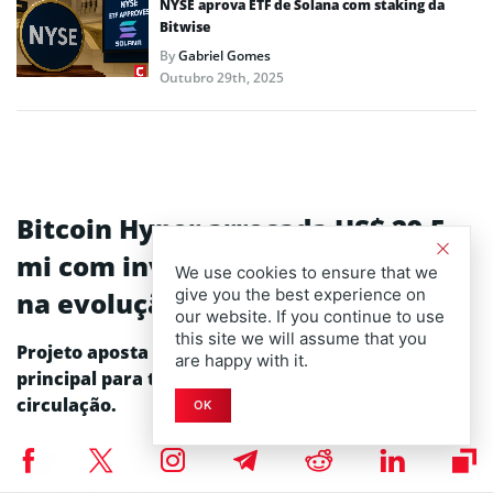
NYSE aprova ETF de Solana com staking da
Bitwise
By
Gabriel Gomes
Outubro 29th, 2025
Bitcoin Hyper arrecada US$ 29,5
mi com investidores apostando
We use cookies to ensure that we
give you the best experience on
na evolução do BTC
our website. If you continue to use
this site we will assume that you
Projeto aposta em execução fora da blockchain
are happy with it.
principal para transformar o BTC em ativo em
circulação.
OK
By
Gabriel Gomes
Dez 16, 2025 at 07:47 AM
Atualizado em
Dez 16, 2025 at