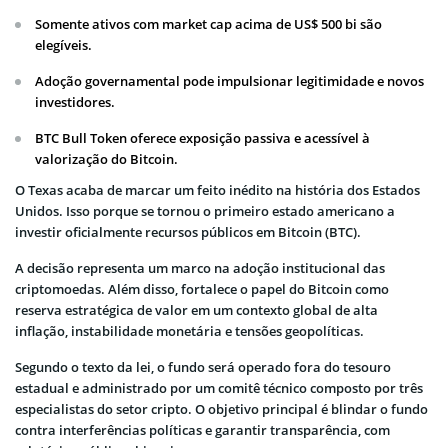
Somente ativos com market cap acima de US$ 500 bi são
elegíveis.
Adoção governamental pode impulsionar legitimidade e novos
investidores.
BTC Bull Token oferece exposição passiva e acessível à
valorização do Bitcoin.
O Texas acaba de marcar um feito inédito na história dos Estados
Unidos. Isso porque se tornou o primeiro estado americano a
investir oficialmente recursos públicos em Bitcoin (BTC).
A decisão representa um marco na adoção institucional das
criptomoedas. Além disso, fortalece o papel do Bitcoin como
reserva estratégica de valor em um contexto global de alta
inflação, instabilidade monetária e tensões geopolíticas.
Segundo o texto da lei, o fundo será operado fora do tesouro
estadual e administrado por um comitê técnico composto por três
especialistas do setor cripto. O objetivo principal é blindar o fundo
contra interferências políticas e garantir transparência, com