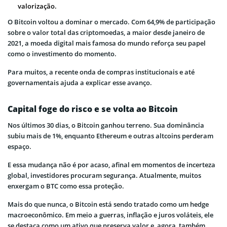
valorização.
O Bitcoin voltou a dominar o mercado. Com 64,9% de participação
sobre o valor total das criptomoedas, a maior desde janeiro de
2021, a moeda digital mais famosa do mundo reforça seu papel
como o investimento do momento.
Para muitos, a recente onda de compras institucionais e até
governamentais ajuda a explicar esse avanço.
Capital foge do risco e se volta ao Bitcoin
Nos últimos 30 dias, o Bitcoin ganhou terreno. Sua dominância
subiu mais de 1%, enquanto Ethereum e outras altcoins perderam
espaço.
E essa mudança não é por acaso, afinal em momentos de incerteza
global, investidores procuram segurança. Atualmente, muitos
enxergam o BTC como essa proteção.
Mais do que nunca, o Bitcoin está sendo tratado como um hedge
macroeconômico. Em meio a guerras, inflação e juros voláteis, ele
se destaca como um ativo que preserva valor e, agora, também