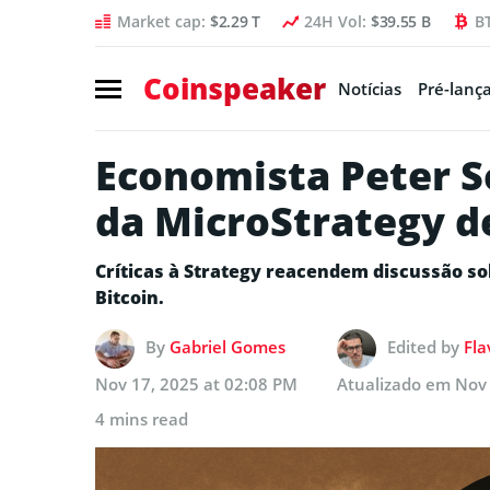
Market cap:
$2.29 T
24H Vol:
$39.55 B
B
Coinspeaker
Notícias
Pré-lanç
Economista Peter S
da MicroStrategy d
Críticas à Strategy reacendem discussão s
Bitcoin.
By
Gabriel Gomes
Edited by
Fla
Nov 17, 2025 at 02:08 PM
Atualizado em
Nov 
4 mins read