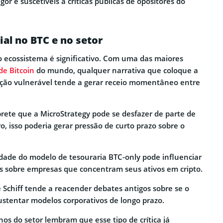
gor e suscetíveis a críticas públicas de opositores do
al no BTC e no setor
o ecossistema é significativo. Com uma das maiores
de Bitcoin
do mundo, qualquer narrativa que coloque a
ão vulnerável tende a gerar receio momentâneo entre
rete que a MicroStrategy pode se desfazer de parte de
o, isso poderia gerar pressão de curto prazo sobre o
idade do modelo de tesouraria BTC-only pode influenciar
as sobre empresas que concentram seus ativos em cripto.
e Schiff tende a reacender debates antigos sobre se o
ustentar modelos corporativos de longo prazo.
nos do setor lembram que esse tipo de crítica já