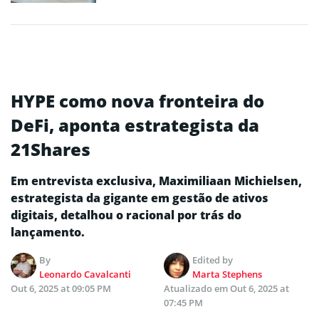
HYPE como nova fronteira do
DeFi, aponta estrategista da
21Shares
Em entrevista exclusiva, Maximiliaan Michielsen,
estrategista da gigante em gestão de ativos
digitais, detalhou o racional por trás do
lançamento.
By
Edited by
Leonardo Cavalcanti
Marta Stephens
Out 6, 2025 at 09:05 PM
Atualizado em
Out 6, 2025 at
07:45 PM