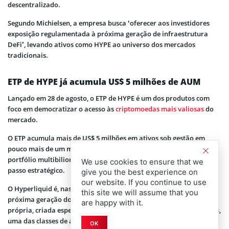
descentralizado.
Segundo Michielsen, a empresa busca ‘oferecer aos investidores
exposição regulamentada à próxima geração de infraestrutura
DeFi’, levando ativos como HYPE ao universo dos mercados
tradicionais.
ETP de HYPE já acumula US$ 5 milhões de AUM
Lançado em 28 de agosto, o ETP de HYPE é um dos produtos com
foco em democratizar o acesso às
criptomoedas mais valiosas
do
mercado.
O ETP acumula mais de US$ 5 milhões em ativos sob gestão em
pouco mais de um mês. Embora ainda pequeno se comparado ao
portfólio multibilionário da gestora, o produto é considerado um
We use cookies to ensure that we
passo estratégico.
give you the best experience on
our website. If you continue to use
O Hyperliquid é, nas palavras de Michielsen, ‘a infraestrutura da
this site we will assume that you
próxima geração do DeFi’. Trata-se de uma blockchain layer 1
are happy with it.
própria, criada especificamente para operar derivativos perpétuos,
uma das classes de ativos mais negociadas no universo cripto.
OK