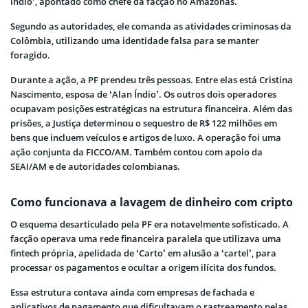
Índio’, apontado como chefe da facção no Amazonas.
Segundo as autoridades, ele comanda as atividades criminosas da
Colômbia, utilizando uma identidade falsa para se manter
foragido.
Durante a ação, a PF prendeu três pessoas. Entre elas está Cristina
Nascimento, esposa de ‘Alan Índio’. Os outros dois operadores
ocupavam posições estratégicas na estrutura financeira. Além das
prisões, a Justiça determinou o sequestro de R$ 122 milhões em
bens que incluem veículos e artigos de luxo. A operação foi uma
ação conjunta da FICCO/AM. Também contou com apoio da
SEAI/AM e de autoridades colombianas.
Como funcionava a lavagem de dinheiro com cripto
O esquema desarticulado pela PF era notavelmente sofisticado. A
facção operava uma rede financeira paralela que utilizava uma
fintech própria, apelidada de ‘Carto’ em alusão a ‘cartel’, para
processar os pagamentos e ocultar a origem ilícita dos fundos.
Essa estrutura contava ainda com empresas de fachada e
aplicativos de pagamento que dificultavam o rastreamento pelas