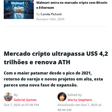
Walmart entra no mercado cripto com Bitcoin
e Ethereum
By
Camila Picheth
Outubro 10th, 2025
Mercado cripto ultrapassa US$ 4,2
trilhões e renova ATH
Com o maior patamar desde o pico de 2021,
retorno do varejo e novos projetos em alta, esta
parece uma nova fase de expansão.
By
Edited by
Gabriel Gomes
Marta Stephens
Out 7, 2025 at 01:06 PM
Atualizado em
Out 7, 2025 at
08:49 AM