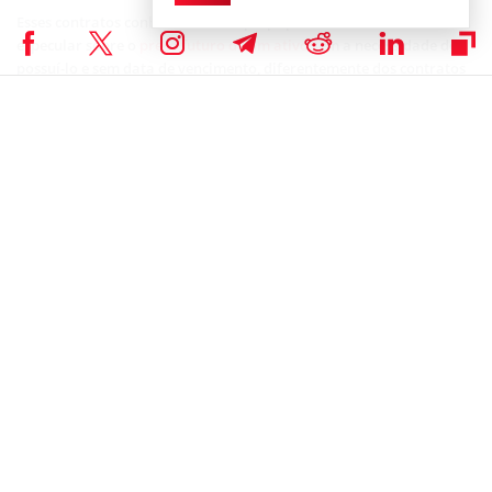
Esses contratos conhecidos como perps permitem aos traders
especular sobre o
preço futuro de um ativo
sem a necessidade de
possuí-lo e sem data de vencimento, diferentemente dos contratos
futuros tradicionais.
Portanto, o modelo tornou-se extremamente popular porque
oferece alta alavancagem, operação 24/7 e liquidez constante,
atendendo a um perfil de investidor ativo.
Nova infraestrutura para o mercado de
derivativos on-chain
Michielsen explica que a Hyperliquid nasceu justamente para
solucionar gargalos históricos do DeFi. ‘Enquanto exchanges
descentralizadas tradicionais, como a Uniswap, dependem da
blockchain do Ethereum
e enfrentam custos elevados e lentidão, a
Hyperliquid é uma cadeia própria, otimizada para operações de
alta frequência e baixíssima latência.’
A arquitetura do protocolo é completamente verticalizada. Isso
significa que a Hyperliquid não apenas opera sua blockchain, mas