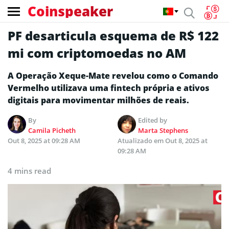
Coinspeaker
PF desarticula esquema de R$ 122
mi com criptomoedas no AM
A Operação Xeque-Mate revelou como o Comando
Vermelho utilizava uma fintech própria e ativos
digitais para movimentar milhões de reais.
By
Edited by
Camila Picheth
Marta Stephens
Out 8, 2025 at 09:28 AM
Atualizado em
Out 8, 2025 at
09:28 AM
4 mins read