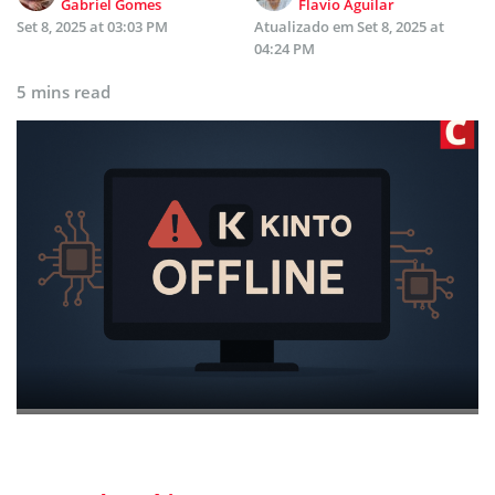
Gabriel Gomes
Flavio Aguilar
Set 8, 2025 at 03:03 PM
Atualizado em
Set 8, 2025 at
04:24 PM
5 mins read