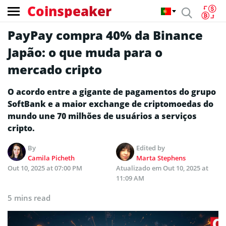
Coinspeaker
PayPay compra 40% da Binance
Japão: o que muda para o
mercado cripto
O acordo entre a gigante de pagamentos do grupo
SoftBank e a maior exchange de criptomoedas do
mundo une 70 milhões de usuários a serviços
cripto.
By
Edited by
Camila Picheth
Marta Stephens
Out 10, 2025 at 07:00 PM
Atualizado em
Out 10, 2025 at
11:09 AM
5 mins read