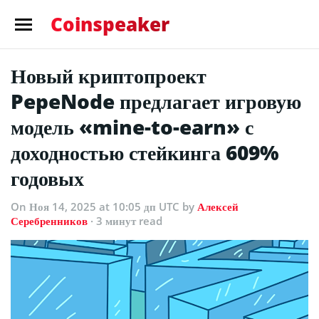
Coinspeaker
Новый криптопроект
PepeNode предлагает игровую
модель «mine-to-earn» с
доходностью стейкинга 609%
годовых
On Ноя 14, 2025 at 10:05 дп UTC
by
Алексей
Серебренников
· 3 минут read