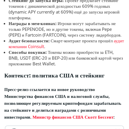
Стейкинг до запуска игры:
Проект предлагает стейкинг
токенов с динамической доходностью 609% годовых
(dynamic APY currently at 609%) ещё до запуска игровой
платформы.
Награды в мем-коинах:
Игроки могут зарабатывать не
только PEPENODE, но и другие токены, включая Pepe
(PEPE) и Fartcoin (FARTCOIN), через систему лидербордов.
Аудит безопасности:
Смарт-контракт проекта прошёл
аудит
компании Coinsult
.
Способы покупки:
Токены можно приобрести за ETH,
BNB, USDT (ERC-20 и BEP-20) или банковской картой через
приложение Best Wallet.
Контекст: политика США и стейкинг
Пресс-релиз ссылается на новое руководство
Министерства финансов США и налоговой службы,
позволяющее регулируемым криптофондам зарабатывать
на стейкинге и делиться наградами с розничными
инвесторами.
Министр финансов США Скотт Бессент
: