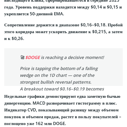
года. Уровень поддержки находится между $0,14 и $0,15 и
укрепляется 50-дневной EMA.
Сопротивление держится в диапазоне $0,16–$0,18. Пробой
этого коридора может ускорить движение к $0,215, а затем
и к $0,26.
🚀
$DOGE
is reaching a decisive moment!
Price is tapping the bottom of a falling
wedge on the 1D chart — one of the
strongest bullish reversal patterns.
A breakout toward $0.16–$0.19 becomes
possible if volume picks up and
Недельные графики демонстрируют едва заметную бычью
confirmation hits.
дивергенцию. MACD разворачивает гистограмму в плюс.
Индикатор CVD, показывающий разницу между объемом
Watching closely… 👀🔥
#Dogecoin
…
покупок и объемом продаж, растет в пользу покупателей –
pic.twitter.com/gLtGXwCtn2
поглощено уже 162 млн DOGE.