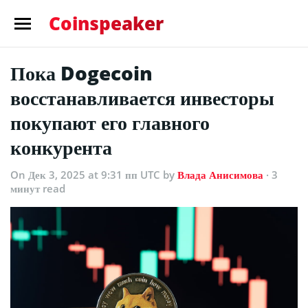
Coinspeaker
Пока Dogecoin
восстанавливается инвесторы
покупают его главного
конкурента
On Дек 3, 2025 at 9:31 пп UTC
by
Влада Анисимова
· 3
минут read