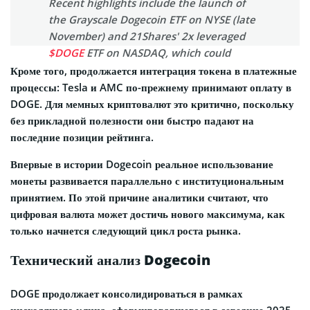
Recent highlights include the launch of
the Grayscale Dogecoin ETF on NYSE (late
November) and 21Shares' 2x leveraged
$DOGE
ETF on NASDAQ, which could
attract institutional inflows and stabilize
Кроме того, продолжается интеграция токена в платежные
sentiment. Adoption news: Tesla, AMC,
процессы: Tesla и AMC по-прежнему принимают оплату в
and others…
DOGE. Для мемных криптовалют это критично, поскольку
без прикладной полезности они быстро падают на
— Alex Nguyen 🌊RIVER | .edge🦭
последние позиции рейтинга.
(@thaovan1508)
December 3, 2025
Впервые в истории Dogecoin реальное использование
монеты развивается параллельно с институциональным
принятием. По этой причине аналитики считают, что
цифровая валюта может достичь нового максимума, как
только начнется следующий цикл роста рынка.
Технический анализ Dogecoin
DOGE продолжает консолидироваться в рамках
нисходящего клина, сформировавшегося в середине 2025