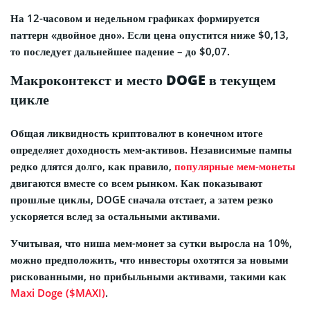
— Erick Crypto ₿ (@ErickCrypto21M)
На 12-часовом и недельном графиках формируется
December 2, 2025
паттерн «двойное дно». Если цена опустится ниже $0,13,
то последует дальнейшее падение – до $0,07.
Макроконтекст и место DOGE в текущем
цикле
Общая ликвидность криптовалют в конечном итоге
определяет доходность мем-активов. Независимые пампы
редко длятся долго, как правило,
популярные мем-монеты
двигаются вместе со всем рынком. Как показывают
прошлые циклы, DOGE сначала отстает, а затем резко
ускоряется вслед за остальными активами.
Учитывая, что ниша мем-монет за сутки выросла на 10%,
можно предположить, что инвесторы охотятся за новыми
рискованными, но прибыльными активами, такими как
Maxi Doge ($MAXI)
.