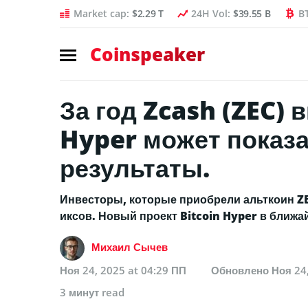
Market cap:
$2.29 T
24H Vol:
$39.55 B
B
Coinspeaker
За год Zcash (ZEC) в
Hyper может показ
результаты.
Инвесторы, которые приобрели альткоин ZEC
иксов. Новый проект Bitcoin Hyper в ближа
Михаил Сычев
Ноя 24, 2025 at 04:29 ПП
Обновлено
Ноя 24
3 минут read