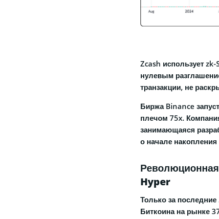
Zcash использует zk-
нулевым разглашение
транзакции, не раскр
Биржа Binance запус
плечом 75x. Компания
занимающаяся разраб
о начале накопления 
Революционная 
Hyper
Только за последние
Биткоина на рынке 3