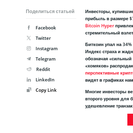
Поделиться статьей
Инвесторы, купившие 
прибыль в размере $
Bitcoin Hyper
привлек
Facebook
стремительный взлет
Twitter
Биткоин упал на 34% 
Instagram
Индекс страха и жадн
обозначая «сильный с
Telegram
«хомяков» распрода
Reddit
перспективные крип
LinkedIn
видят в графиках на
Copy Link
Многие инвесторы веря
второго уровня для б
удешевление транзакц