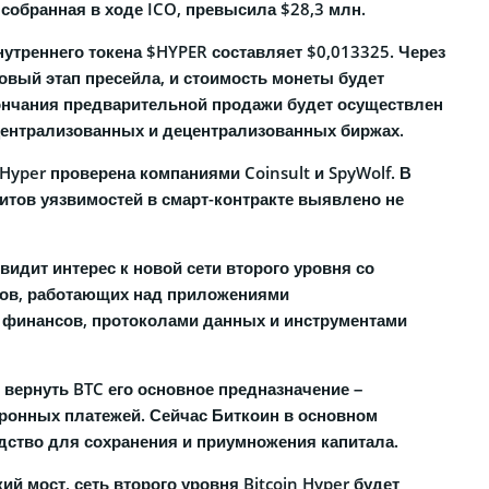
 собранная в ходе ICO, превысила $28,3 млн.
утреннего токена $HYPER составляет $0,013325. Через
овый этап пресейла, и стоимость монеты будет
нчания предварительной продажи будет осуществлен
централизованных и децентрализованных биржах.
 Hyper проверена компаниями Coinsult и SpyWolf. В
итов уязвимостей в смарт-контракте выявлено не
видит интерес к новой сети второго уровня со
ков, работающих над приложениями
 финансов, протоколами данных и инструментами
н вернуть BTC его основное предназначение –
ронных платежей. Сейчас Биткоин в основном
едство для сохранения и приумножения капитала.
й мост, сеть второго уровня Bitcoin Hyper будет