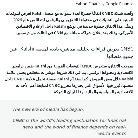
Google Finance وYahoo Finance.
وقّعت شبكة
CNBC
اتفاقًا حصريًا لعدة سنوات مع منصة
Kalshi
لعرض لبتوقعات
المبنية على التحليلات في محتواها التلفزيوني والرقمي ابتداءً من عام 2026.
ويمثّل هذا الاتفاق خطوة جديدة في توسّع Kalshi داخل الإعلام الاقتصادي
الأميركي، وذلك بعد إعلان شراكة مماثلة مع
CNN
في الثالث من ديسمبر.
CNBC تعرض قراءات تحليلية مباشرة تابعة لمنصة Kalshi عبر
جميع منصاتها
بموجب الاتفاق، ستعرض CNBC التوقعات الفورية من Kalshi ضمن برامجها
الاقتصادية ومحتواها الرقمي، بما في ذلك شريط مؤشرات مخصّص يحمل علامة
Kalshi خلال بعض العروض. كما ستقدّم Kalshi صفحة تحمل علامة CNBC داخل
منصتها، تُبرز فيها الأسواق التي يختارها محررو CNBC لمتابعة أهم الأحداث
الاقتصادية والسياسية والمالية، وفقًا لبيان الشركة.
The new era of media has begun.
CNBC is the world’s leading destination for financial
news and the world of finance depends on real-
world events.