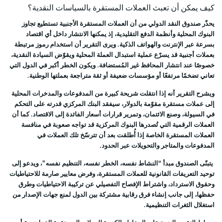
كيف يمكن أن تعبث العملات المستقرة بالسياسات النقدية؟
يحذّر صندوق النقد الدولي من أن العملات المستقرة الأجنبية تستطيع تجاوز
البنوك المحلية وأنظمة الدفع التقليدية، إذ يمكنها الانتشار داخل أي اقتصاد
بسرعة عبر الإنترنت والهواتف الذكية. ويرى التقرير أن استخدام رموز مرتبطة
بعملات أجنبية قد يسرّع عملية استبدال العملة المحلية ويقوّض السيادة النقدية،
خصوصًا عند انتشار المحافظ غير المُستضافة. ويكون الخطر أكبر في الدول التي
تعاني تضخمًا مرتفعًا أو مؤسسات ضعيفة أو ثقة متراجعة بعملتها الوطنية.
ويشرح التقرير أنه إذا انتقلت شريحة كبيرة من المدفوعات والمدخرات المحلية
إلى عملات مستقرة مقوّمة بالدولار، سيفقد البنك المركزي قدرته على التحكم
في السيولة، وصنع الائتمان، وتمرير قرارات أسعار الفائدة إلى الاقتصاد. كما أن
العملات الرقمية التي تُصدرها البنوك المركزية قد تواجه صعوبة في منافسة
العملات المستقرة الخاصة إذا أُطلقت بعد أن تترسّخ تلك العملات في
المدفوعات والمتاجر والتحويلات عبر الحدود.
يتبنّى الصندوق مبدأ “النشاط نفسه، الخطر نفسه، التنظيم نفسه”، ويدعو إلى
توحيد التعريفات القانونية للعملات المستقرة، وفرض معايير صارمة للاحتياطيات
وحقوق الاسترداد، واشتراط الإفصاح التفصيلي عن تركيبة الاحتياطيات وطرق
حفظها، إلى جانب إنشاء فرق رقابية مشتركة بين الدول لمنع جهات الإصدار من
استغلال الثغرات التنظيمية.