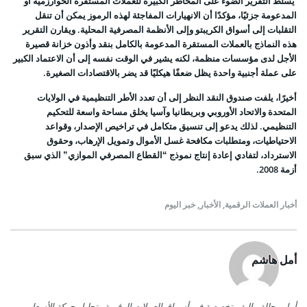
يسلط التقرير الضوء على المخاطر الكبيرة للعملات المستقرة الخوارزمية أو
المدعومة جزئيًا، مؤكدًا أن الانهيارات المفاجئة لهذه الرموز يمكن أن تنقل
التقلبات إلى أسواق الكريبتو وإلى الأنظمة المصرفية المحلية. ويقارن التقرير
هذه النماذج بالعملات المستقرة المدعومة بالكامل بنقد وأذون خزانة قصيرة
الأجل لدى مؤسسات منظمة، لكنه يشير في الوقت نفسه إلى أن الاعتماد الكبير
على عملة أجنبية واحدة يظل ضعفًا هيكليًا قد يضر بالاقتصادات الصغيرة.
أخيرًا، يلفت صندوق النقد النظر إلى أن تعدد الأطر التنظيمية في الولايات
المتحدة والاتحاد الأوروبي وبريطانيا وآسيا يخلق مساحة واسعة للتحكيم
التنظيمي. لذلك يدعو إلى تنسيق متكامل في تراخيص الإصدار، وقواعد
الاحتياطيات، ومتطلبات مكافحة غسل الأموال وتمويل الإرهاب، وحقوق
الاسترداد، لتفادي إعادة إنتاج نموذج “القطاع المصرفي الموازي” الذي سبق
أزمة 2008.
أخبار العملات الرقمية
,
الأخبار
,
خبر اليوم
أمل هاشم
أمل محللة مالية متخصصة في أسواق العملات الرقمية وتحليل حركة الأسعار،