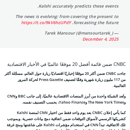
Kalshi accurately predicts these events.
The news is evolving: from covering the present to
https://t.co/9kV6hzUPdY
forecasting the future.
— Tarek Mansour (@mansourtarek_)
December 4, 2025
CNBC ضمن قائمة أفضل 20 موقعًا عالميًا في الأخبار الاقتصادية
جاءت CNBC ضمن أكثر 20 موقعًا إخباريًا اقتصاديًا زيارة حول العالم، مسجّلة أكثر
من 117 مليون زيارة شهرية وفقًا لتصنيف Press Gazette لحركة المرور
العالمية.
وتُعد الشبكة واحدة من أبرز المنصات الاقتصادية عالميًا، إلى جانب BBC وCNN
وThe New York Times وYahoo Finance، بحسب التصنيف نفسه.
كما يأتي إعلان CNBC بعد يوم واحد فقط من اختيار CNN لمنصة Kalshi
كشريكها الرسمي لأسواق التوقعات ضمن اتفاقية دمج بيانات حصرية. وبموجب
تلك الاتفاقية، تبدأ CNN في استخدام مؤشرات Kalshi على شاشتها ومنح غرفة