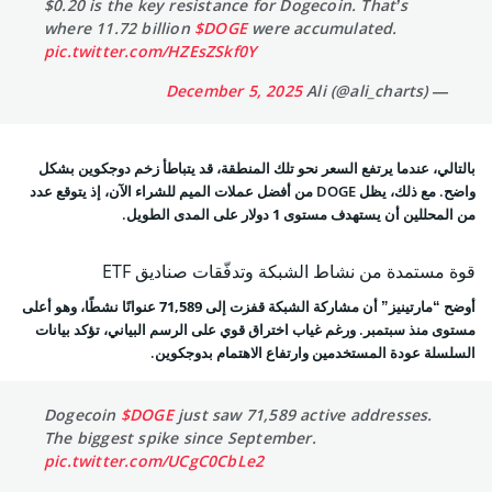
$0.20 is the key resistance for Dogecoin. That’s
where 11.72 billion
$DOGE
were accumulated.
pic.twitter.com/HZEsZSkf0Y
December 5, 2025
— Ali (@ali_charts)
بالتالي، عندما يرتفع السعر نحو تلك المنطقة، قد يتباطأ زخم دوجكوين بشكل
واضح. مع ذلك، يظل DOGE من أفضل عملات الميم للشراء الآن، إذ يتوقع عدد
من المحللين أن يستهدف مستوى
1 دولار
على المدى الطويل.
قوة مستمدة من نشاط الشبكة وتدفّقات صناديق ETF
أوضح “مارتينيز” أن مشاركة الشبكة قفزت إلى
71,589 عنوانًا نشطًا
، وهو أعلى
مستوى منذ سبتمبر. ورغم غياب اختراق قوي على الرسم البياني، تؤكد بيانات
السلسلة عودة المستخدمين وارتفاع الاهتمام بدوجكوين.
Dogecoin
$DOGE
just saw 71,589 active addresses.
The biggest spike since September.
pic.twitter.com/UCgC0CbLe2