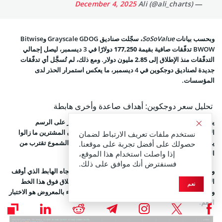
December 4, 2025
— Ali (@ali_charts)
وبحسب بيانات
SoSoValue
، سجّلت صناديق Grayscale GDOG وBitwise
BWOW تدفّقات صافية بقيمة
177,250 دولارًا
في 3 ديسمبر، ليصل إجمالي
التدفّقات منذ الإطلاق إلى
2.85 مليون دولار
. ومع ذلك، لم تُسجَّل أي تدفّقات
جديدة لصناديق دوجكوين في 4 ديسمبر، ما يعكس استمرار الحذر لدى
المؤسسات.
تحليل سعر دوجكوين: أهداف صاعدة وأخرى هابطة
يحافظ DOGE على دعم أفقي قوي قرب
0.13–0.14 دولار
على الرسم
الأسبوعي. وتكشف الاختبارات المتكررة لتلك المنطقة أن المشترين ما زالوا
نستخدم ملفات تعريف الارتباط لضمان
يدافعون عنها. ورغم بقاء السعر داخل نطاق بولنجر، فإن الشموع تقترب من
حصولك على أفضل تجربة على موقعنا.
الحد السفلي، ما يشير إلى أن الدببة يسيطرون حاليًا.
إذا واصلت استخدام هذا الموقع،
فسنفترض أنك موافق على ذلك.
ولإطلاق موجة صعودية، يحتاج DOGE إلى اختراق خط الاتجاه الهابط الذي أوقف
الارتفاعات منذ ذروة مطلع 2025. وإذا نجح السعر في الإغلاق فوق هذا الخط
نعم
واستعادة
0.17 دولار
، فسيظل حاجز العشرين سنتًا المليء بالمعروض هو الاختبار
الأهم.