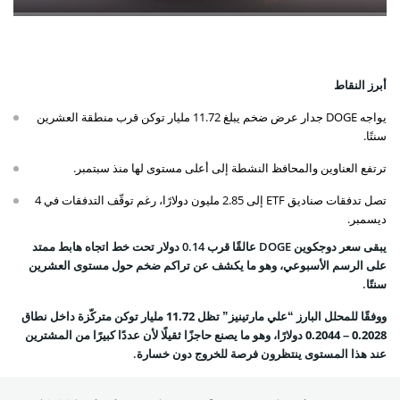
أبرز النقاط
يواجه DOGE جدار عرض ضخم يبلغ 11.72 مليار توكن قرب منطقة العشرين
سنتًا.
ترتفع العناوين والمحافظ النشطة إلى أعلى مستوى لها منذ سبتمبر.
تصل تدفقات صناديق ETF إلى 2.85 مليون دولارًا، رغم توقّف التدفقات في 4
ديسمبر.
يبقى سعر دوجكوين DOGE عالقًا قرب 0.14 دولار تحت خط اتجاه هابط ممتد
على الرسم الأسبوعي، وهو ما يكشف عن تراكم ضخم حول مستوى العشرين
سنتًا.
ووفقًا للمحلل البارز “علي مارتينيز” تظل
11.72 مليار توكن
متركّزة داخل نطاق
0.2028 – 0.2044 دولارًا
، وهو ما يصنع حاجزًا ثقيلًا لأن عددًا كبيرًا من المشترين
عند هذا المستوى ينتظرون فرصة للخروج دون خسارة.