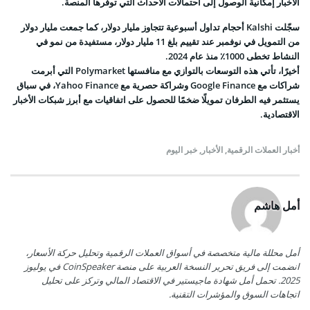
الأخبار إمكانية الوصول إلى احتمالات الأحداث التي توفرها المنصة.
سجّلت Kalshi أحجام تداول أسبوعية تتجاوز مليار دولار، كما جمعت مليار دولار
من التمويل في نوفمبر عند تقييم بلغ 11 مليار دولار، مستفيدة من نمو في
النشاط تخطى 1000٪ منذ عام 2024.
أخيرًا، تأتي هذه التوسعات بالتوازي مع منافستها Polymarket التي أبرمت
شراكات مع Google Finance وشراكة حصرية مع Yahoo Finance، في سباق
يستثمر فيه الطرفان تمويلًا ضخمًا للحصول على اتفاقيات مع أبرز شبكات الأخبار
الاقتصادية.
أخبار العملات الرقمية
,
الأخبار
,
خبر اليوم
أمل هاشم
أمل محللة مالية متخصصة في أسواق العملات الرقمية وتحليل حركة الأسعار،
انضمت إلى فريق تحرير النسخة العربية على منصة CoinSpeaker في يوليوز
2025. تحمل أمل شهادة ماجيستير في الاقتصاد المالي وتركز على تحليل
اتجاهات السوق والمؤشرات التقنية.