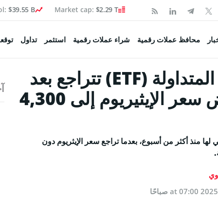
ol:
$39.55 B
Market cap:
$2.29 T
Coinspea
بار
محافظ عملات رقمية
شراء عملات رقمية
استثمر
تداول
توقعا
تدفقات صناديق الإيثريوم المتداولة (ETF) تتراجع بعد
آخ
تكوين
8 أيام من الارتفاع وانخفض سعر الإيثيريوم إلى 4,300
 السوق
صحفية
متداولة (ETF) أول تدفّق خارجي لها منذ أكثر من أسبوع، بعدما تراجع سعر الإيثريوم دون
ولة
وي
اء البيتكوين