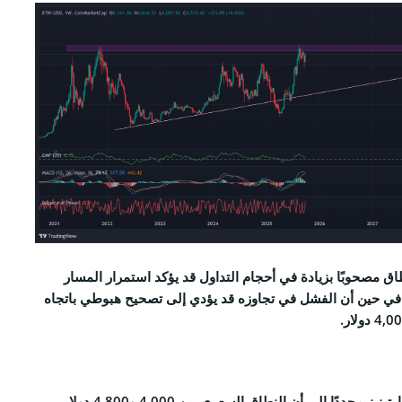
ق مصحوبًا بزيادة في أحجام التداول قد يؤكد استمرار المسار
في حين أن الفشل في تجاوزه قد يؤدي إلى تصحيح هبوطي باتجاه
أشار محلل الكريبتو علي مارتينيز مجددًا إلى أن النطاق السعري بين 4,000 و4,800 دولار