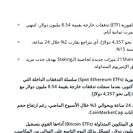
CO
شهدت صناديق الإيثيريوم الفورية (ETF) تدفقات خارجة بقيمة 8.54 مليون دولار، لتنهي
نا
رت ثمانية أيام.
انخفض سعر الإيثيريوم إلى نحو 4,357 دولارًا، أي بتراجع يقارب 2% خلال 24 ساعة،
15%.
التحريرية
أطلقت شركتا Bitwise و21Shares ميزات جديدة لخاصية الـStaking بهدف جذب مزيد
الخصوصية
لإيثيريوم المتداولة.
والأحكام
الفورية (Spot Ethereum ETFs) سلسلة التدفقات الداخلة التي
استمرت ثمانية أيام في 9 أكتوبر، بعدما سجلت تدفقات خارجة بقيمة 8.54 مليون دولار مع
Face
تراجع الأصل بنحو 2% خلال 24 ساعة وبحوالي 3% خلال الأسبوع الماضي، رغم ارتفاع حجم
Tele
في المقابل، واصلت صناديق البيتكوين المتداولة (Bitcoin ETFs) أداءها القوي بتسجيل
Link