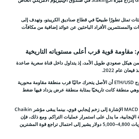
ات تمثل تطورًا طبيعيًا في قطاع صناديق الكريبتو، وتهدف إلى
ت والمستثمرين الأفراد الباحثين عن عوائد إضافية من مكافآت
م: مقاومة قوية قرب أعلى مستوياته التاريخية
 هيكل صعودي طويل الأمد، إذ يتداول داخل قناة سعرية صاعدة
عان عام 2022.
يُظهر الرسم الأسبوعي لزوج ETH/USD أن الأصل يتحرك حاليًا قرب منطقة مقاومة محورية
ى 5,000 دولار، وهي منطقة كانت تاريخيًا بمثابة منطقة عرض يزداد فيها ضغط
في المقابل، يواصل مؤشر MACD الإشارة إلى زخم إيجابي قوي، بينما يبقى مؤشر Chaikin
 المنطقة الإيجابية، ما يدل على استمرار عمليات التراكم. ومع ذلك، فإن
الرفض المتكرر قرب مستويات 4,800–5,000 دولار يشير إلى احتمال تراجع قوة المشترين