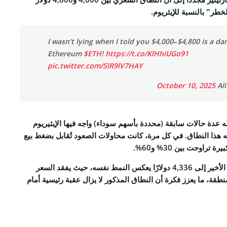
خطر” بالنسبة للإيثريوم.
I wasn't lying when I told you $4,000–$4,800 is a da
Ethereum
$ETH
!
https://t.co/KlHhiUGo91
pic.twitter.com/SlR9lV7HAY
October 10, 2025
دة حالات سابقة (محددة بأسهم سوداء) واجه فيها الإيثيريوم
وله هذا النطاق. في كل مرة، كانت محاولات الصعود تُقابل بضغط بيع
اوحت بين 30% و60%.
ووفقًا لتحليله، فإن الهبوط الأخير إلى 4,336 دولارًا يعكس النمط نفسه، حيث يفقد السعر
طقة، ما يعزز فكرة أن النطاق المذكور لا يزال عقبة رئيسية أمام