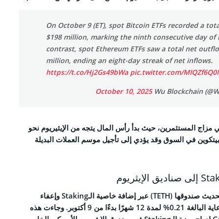
RSS 
On October 9 (ET), spot Bitcoin ETFs recorded a tota
$198 million, marking the ninth consecutive day of n
contrast, spot Ethereum ETFs saw a total net outflo
million, ending an eight-day streak of net inflows.
https://t.co/Hj2Gs49bWa
pic.twitter.com/MIQZf6Q0
October 10, 2025
ALL RIGHTS R
 في مزاج المستثمرين، حيث بدأ رأس المال يتجه من
الإيثيريوم
نحو
البيتكوين في السوق وقد يؤدي إلى تأجيل موسم العملات البديلة
قامت شركة 21Shares بتحديث صندوقها (TETH) عبر إضافة خاصية الـStaking وإعفاء
المستثمرين من رسوم الرعاية البالغة 0.21% لمدة 12 شهرًا بدءًا من 9 أكتوبر. وجاءت هذه
الخطوة بعد قرار Grayscale إدراج ميزة الـStaking في صندوق الإيثيريوم الأمريكي الخاص