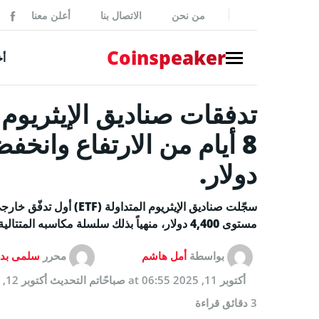
من نحن
الاتصال بنا
أعلن معنا
ker
Coinspeaker
أخ
NEWS
أخبار بي
أخبار
دولار.
إصدارات
بيانات 
سجّلت صناديق الإيثريوم ال
مستوى 4,400 دولار، منهياً بذلك سلسلة مكاسبه المتتالية.
أخبار مم
بواسطة
أمل هاشم
محرر
سلمى بد
GUIDES
أكتوبر 11, 2025 at 06:55 صباحًا
تم التحديث
أكتوبر 12, 2025 at 07:00 صباحًا
كيفية شر
3 دقائق قراءة