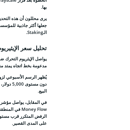
بها.
يرى محللون أن هذه التحديث
جعلها أكثر جاذبية للمؤسسا
الـStaking.
تحليل سعر الإيثيريو
يواصل
الإيثريوم
التحرك ضمن
مدعومة بخط اتجاه يمتد منذ قي
دون مستو
البيع.
Money Flow في
على المدى القصير.