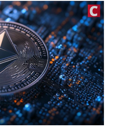
أفضل مح
أفضل عم
أفضل من
تداول ال
TOOLS
أسعار ال
سعر Bitcoin اليوم
سعر Pi Network اليوم
سعر Ethereum اليوم
سعر Solana اليوم
سعر XRP اليوم
محول ال