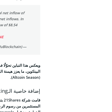
Feed
l net inflow of
et inflows. In
w of $8.54
NE
© 2026 Coinspeaker LTD.
— Wu Blockchain (@WuBlockchain)
ESERVED.
ويعكس هذا التباين تحوّلًا
البيتكوين، ما يعزز هيمنة 
(Altcoin Season).
إضافة خاصية الـStaking إلى صناديق الإيثريوم