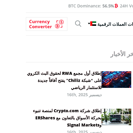
BTC Dominance:
56.5%
24H V
Currency
ت العملات الرقمية
Converter
ر الأخبار
إطلاق أول مجمع RWA لحقوق البث الكروي
على “شبكة Chiliz” يفتح آفاقاً جديدة
للاستثمار الرياضي
ديسمبر 16th, 2025
إطلاق شركة Crypto.com لمنصة تنبوء
بحركة الأسواق بالتعاون مع ERShares
وSignal Markets
ديسمبر 16th, 2025