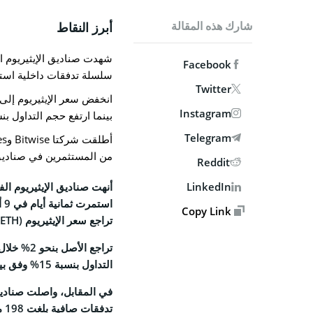
MPANY
شارك هذه المقالة
أبرز النقاط
من نحن
Facebook
الاتصال ب
سلسلة تدفقات داخلية استم
Twitter
الوظائف
Instagram
بينما ارتفع حجم التداول بنسبة 
السياسة 
Telegram
سياسة 
من المستثمرين في صناديق ا
Reddit
الشروط 
LinkedIn
أنهت صناديق
الإيثيريوم
Copy Link
SOCIAL
تراجع سعر
الإيثيريوم
(ETH) إلى نحو 4,357 دولارًا.
book
X
التداول بنسبة 15% وفق بيانات CoinMarketCap.
gram
تدفقات صافية بلغت 198 مليون دولار، لتسجّل بذلك اليوم التاسع على التوالي من المكاسب.
edIn