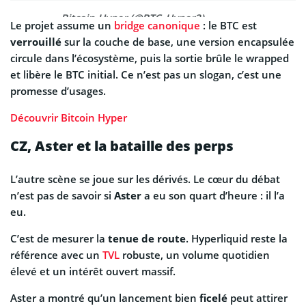
— Bitcoin Hyper (@BTC_Hyper2)
Le projet assume un
bridge canonique
: le BTC est
September 16, 2025
verrouillé
sur la couche de base, une version encapsulée
circule dans l’écosystème, puis la sortie brûle le wrapped
et libère le BTC initial. Ce n’est pas un slogan, c’est une
promesse d’usages.
Découvrir Bitcoin Hyper
CZ, Aster et la bataille des perps
L’autre scène se joue sur les dérivés. Le cœur du débat
n’est pas de savoir si
Aster
a eu son quart d’heure : il l’a
eu.
C’est de mesurer la
tenue de route
. Hyperliquid reste la
référence avec un
TVL
robuste, un volume quotidien
élevé et un intérêt ouvert massif.
Aster a montré qu’un lancement bien
ficelé
peut attirer