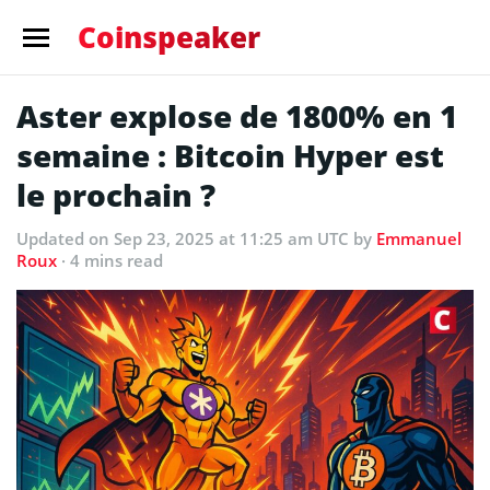
Coinspeaker
Aster explose de 1800% en 1
semaine : Bitcoin Hyper est
le prochain ?
Updated
on Sep 23, 2025 at 11:25 am UTC
by
Emmanuel
Roux
· 4 mins read