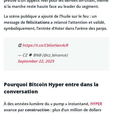
preuve d’un appétit réel pour les dérivés on-chain, même
si la marche reste haute face au leader du segment.
La scène publique a ajouté de l’huile sur le feu : un
message de
félicitations
a relancé l’attention et validé,
symboliquement, l’entrée d’Aster dans l’arène des perps.
👏
https://t.co/CbGeHan4cR
— CZ 🔶 BNB (@cz_binance)
September 22, 2025
Pourquoi Bitcoin Hyper entre dans la
conversation
À des années-lumière du « pump » instantané,
HYPER
avance par
construction
: plus d’un million de dollars