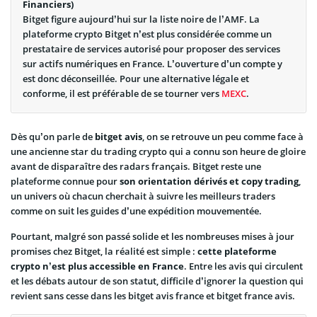
Financiers)
Bitget figure aujourd’hui sur la liste noire de l’AMF. La
plateforme crypto Bitget n’est plus considérée comme un
prestataire de services autorisé pour proposer des services
sur actifs numériques en France. L’ouverture d’un compte y
est donc déconseillée. Pour une alternative légale et
conforme, il est préférable de se tourner vers
MEXC
.
Dès qu’on parle de
bitget avis
, on se retrouve un peu comme face à
une ancienne star du trading crypto qui a connu son heure de gloire
avant de disparaître des radars français. Bitget reste une
plateforme connue pour
son orientation dérivés et copy trading
,
un univers où chacun cherchait à suivre les meilleurs traders
comme on suit les guides d’une expédition mouvementée.
Pourtant, malgré son passé solide et les nombreuses mises à jour
promises chez Bitget, la réalité est simple :
cette plateforme
crypto n’est plus accessible en France
. Entre les avis qui circulent
et les débats autour de son statut, difficile d’ignorer la question qui
revient sans cesse dans les bitget avis france et bitget france avis.