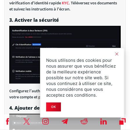
vérification d’identité rapide
KYC
. Téléversez vos documents
et suivez les instructions à l’écran.
3. Activer la sécurité
Nous utilisons des cookies pour
nous assurer que vous bénéficiez
de la meilleure expérience
possible sur notre site web. Si
vous continuez à utiliser ce site,
nous considérons que vous
Configurez l’authentification à deux facteurs pour sécuriser
acceptez ces conditions.
votre compte et protéger vos services sur actifs numériques.
4. Ajouter des fonds
OK