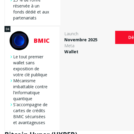
réservée à un
fonds dédié et aux
partenariats
Launch
Dé
BMIC
Novembre 2025
Meta
Wallet
Le tout premier
wallet sans
exposition de
votre clé publique
Mécanisme
imbattable contre
l'informatique
quantique
S'accompagne de
cartes de crédits
BMIC sécurisées
et avantageuses