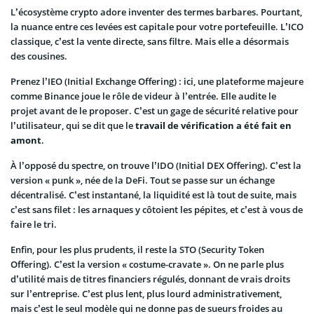
L’écosystème crypto adore inventer des termes barbares. Pourtant,
la nuance entre ces levées est capitale pour votre portefeuille. L’ICO
classique, c’est la vente directe, sans filtre. Mais elle a désormais
des cousines.
Prenez l’IEO (Initial Exchange Offering) : ici, une plateforme majeure
comme Binance joue le rôle de videur à l’entrée. Elle audite le
projet avant de le proposer. C’est un gage de sécurité relative pour
l’utilisateur, qui se dit que le
travail de vérification a été fait en
amont
.
À l’opposé du spectre, on trouve l’IDO (Initial DEX Offering). C’est la
version « punk », née de la DeFi. Tout se passe sur un échange
décentralisé. C’est instantané, la liquidité est là tout de suite, mais
c’est sans filet : les arnaques y côtoient les pépites, et c’est à vous de
faire le tri.
Enfin, pour les plus prudents, il reste la STO (Security Token
Offering). C’est la version « costume-cravate ». On ne parle plus
d’utilité mais de titres financiers régulés, donnant de vrais droits
sur l’entreprise. C’est plus lent, plus lourd administrativement,
mais c’est le seul modèle qui ne donne pas de sueurs froides au