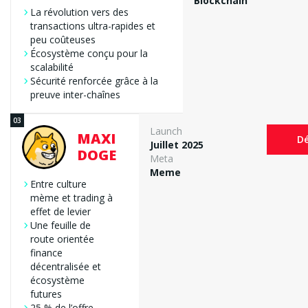
Blockchain
La révolution vers des
transactions ultra-rapides et
peu coûteuses
Écosystème conçu pour la
scalabilité
Sécurité renforcée grâce à la
preuve inter-chaînes
Launch
MAXI
Dé
Juillet 2025
DOGE
Meta
Meme
Entre culture
mème et trading à
effet de levier
Une feuille de
route orientée
finance
décentralisée et
écosystème
futures
25 % de l’offre