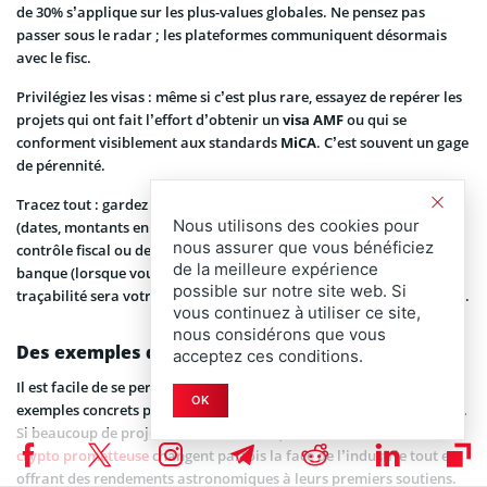
de 30% s’applique sur les plus-values globales. Ne pensez pas
passer sous le radar ; les plateformes communiquent désormais
avec le fisc.
Privilégiez les visas : même si c’est plus rare, essayez de repérer les
projets qui ont fait l’effort d’obtenir un
visa AMF
ou qui se
conforment visiblement aux standards
MiCA
. C’est souvent un gage
de pérennité.
Tracez tout : gardez un historique propre de vos transactions
Nous utilisons des cookies pour
(dates, montants en euros au moment de l’achat, frais). En cas de
nous assurer que vous bénéficiez
contrôle fiscal ou de demande de justification de fonds par votre
de la meilleure expérience
banque (lorsque vous voudrez rapatrier vos profits), cette
possible sur notre site web. Si
traçabilité sera votre meilleure arme pour prouver votre bonne foi.
vous continuez à utiliser ce site,
nous considérons que vous
Des exemples d’ICO à succès : Quand le pari paie
acceptez ces conditions.
Il est facile de se perdre dans la théorie, mais rien ne vaut des
OK
exemples concrets pour comprendre la puissance de ce mécanisme.
Si beaucoup de projets échouent, ceux qui réussissent à lancer une
crypto prometteuse
changent parfois la face de l’industrie tout en
offrant des rendements astronomiques à leurs premiers soutiens.