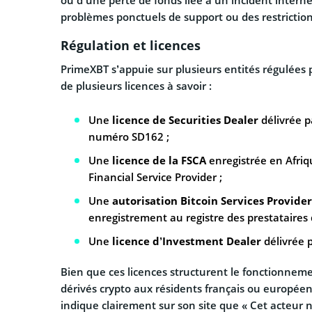
ou d’une perte de fonds liée à un incident interne
problèmes ponctuels de support ou des restrictions
Régulation et licences
PrimeXBT s’appuie sur plusieurs entités régulées p
de plusieurs licences à savoir :
Une
licence de Securities Dealer
délivrée p
numéro SD162 ;
Une
licence de la FSCA
enregistrée en Afri
Financial Service Provider ;
Une
autorisation Bitcoin Services Provider
enregistrement au registre des prestataires
Une
licence d’Investment Dealer
délivrée p
Bien que ces licences structurent le fonctionneme
dérivés crypto aux résidents français ou européen
indique clairement sur son site que « Cet acteur n