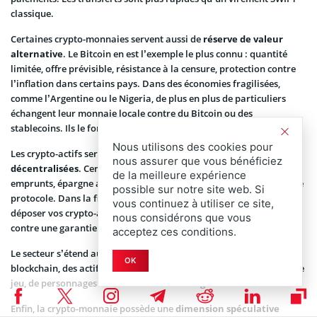
classique.
Certaines crypto-monnaies servent aussi de
réserve de valeur
alternative
. Le Bitcoin en est l’exemple le plus connu : quantité
limitée, offre prévisible, résistance à la censure, protection contre
l’inflation dans certains pays. Dans des économies fragilisées,
comme l’Argentine ou le Nigeria, de plus en plus de particuliers
échangent leur monnaie locale contre du Bitcoin ou des
stablecoins. Ils le font pour préserver leur pouvoir d’achat.
Nous utilisons des cookies pour
Les crypto-actifs servent également dans des
applications
nous assurer que vous bénéficiez
décentralisées
. Certains tokens permettent d’accéder à des prêts,
de la meilleure expérience
emprunts, épargne automatisée, échanges d’actifs, gouvernance de
possible sur notre site web. Si
protocole. Dans la finance décentralisée (DeFi), vous pouvez
vous continuez à utiliser ce site,
déposer vos crypto-actifs pour toucher des intérêts ou emprunter
nous considérons que vous
contre une garantie.
acceptez ces conditions.
Le secteur s’étend aussi au-delà de la finance. Dans les jeux vidéo
OK
blockchain, des actifs numériques uniques (NFT) servent d’objets de
jeu, de personnages ou de ressources échangeables librement.
Enfin, la crypto-monnaie possède une
dimension spéculative