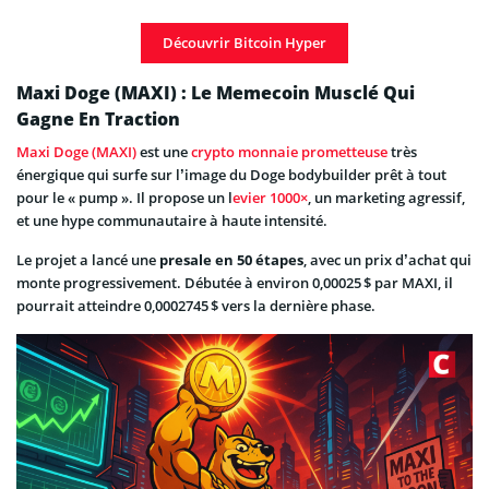
Découvrir Bitcoin Hyper
Maxi Doge (MAXI) : Le Memecoin Musclé Qui
Gagne En Traction
Maxi Doge (MAXI)
est une
crypto monnaie prometteuse
très
énergique qui surfe sur l’image du Doge bodybuilder prêt à tout
pour le « pump ». Il propose un l
evier 1000×
, un marketing agressif,
et une hype communautaire à haute intensité.
Le projet a lancé une
presale en 50 étapes
, avec un prix d’achat qui
monte progressivement. Débutée à environ 0,00025 $ par MAXI, il
pourrait atteindre 0,0002745 $ vers la dernière phase.