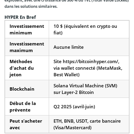
explosent, avec une croissance de 300 % du TVL (Total Value Locked)
dans les solutions similaires.
HYPER En Bref
Investissement
10 $ (équivalent en crypto ou
minimum
fiat)
Investissement
Aucune limite
maximum
Méthodes
Site https://bitcoinhyper.com/,
d’achat du
via wallet connecté (MetaMask,
jeton
Best Wallet)
Solana Virtual Machine (SVM)
Blockchain
sur Layer-2 Bitcoin
Début de la
Q2 2025 (avril-juin)
prévente
Peut s’acheter
ETH, BNB, USDT, carte bancaire
avec
(Visa/Mastercard)