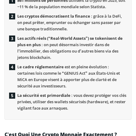
861 millions de personnes
utilisent la crypto en 2025, soit
~11 % de la population mondiale selon Statista.
Les cryptos démocratisent la finance
: grâce à la DeFi,
on peut prêter, emprunter ou échanger sans passer par
une banque traditionnelle.
Les actifs réels (“Real‑World Assets”) se tokenisent de
plus en plus
: on peut désormais investir dans de
l’immobilier, des obligations ou d’autres biens via des
jetons blockchain.
L
e cadre réglementaire
est en pleine évolution :
certaines lois comme le “GENIUS Act” aux États-Unis et
MiCA en Europe visent à apporter plus de clarté et de
sécurité aux investisseurs.
La sécurité est primordiale
: vous devez protéger vos clés
privées, utiliser des wallets sécurisés (hardware), et rester
vigilant face aux arnaques.
C’est Quoi Une Crypto Monnaie Exactement ?