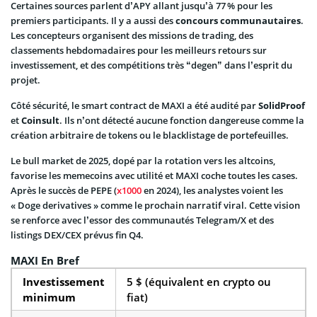
Certaines sources parlent d’APY allant jusqu’à 77 % pour les
premiers participants. Il y a aussi des
concours communautaires
.
Les concepteurs organisent des missions de trading, des
classements hebdomadaires pour les meilleurs retours sur
investissement, et des compétitions très “degen” dans l’esprit du
projet.
Côté sécurité, le smart contract de MAXI a été audité par
SolidProof
et
Coinsult
. Ils n’ont détecté aucune fonction dangereuse comme la
création arbitraire de tokens ou le blacklistage de portefeuilles.
Le bull market de 2025, dopé par la rotation vers les altcoins,
favorise les memecoins avec utilité et MAXI coche toutes les cases.
Après le succès de PEPE (
x1000
en 2024), les analystes voient les
« Doge derivatives » comme le prochain narratif viral. Cette vision
se renforce avec l’essor des communautés Telegram/X et des
listings DEX/CEX prévus fin Q4.
MAXI En Bref
Investissement
5 $ (équivalent en crypto ou
minimum
fiat)