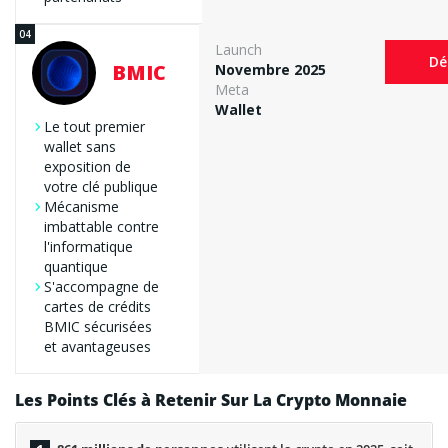
Launch
Dé
BMIC
Novembre 2025
Meta
Wallet
Le tout premier
wallet sans
exposition de
votre clé publique
Mécanisme
imbattable contre
l'informatique
quantique
S'accompagne de
cartes de crédits
BMIC sécurisées
et avantageuses
Les Points Clés à Retenir Sur La Crypto Monnaie