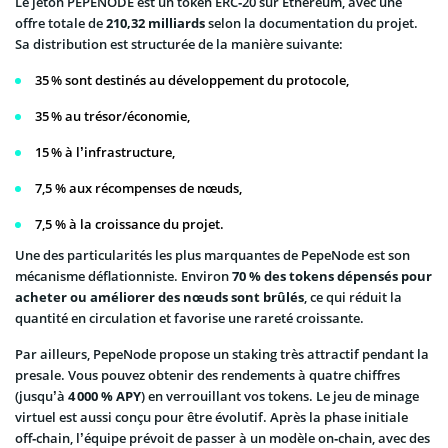
Le jeton PEPENODE est un token ERC‑20 sur Ethereum, avec une
offre totale de
210,32 milliards
selon la documentation du projet.
Sa distribution est structurée de la manière suivante:
35 % sont destinés au développement du protocole,
35 % au trésor/économie,
15 % à l’infrastructure,
7,5 % aux récompenses de nœuds,
7,5 % à la croissance du projet.
Une des particularités les plus marquantes de PepeNode est son
mécanisme déflationniste. Environ
70 % des tokens dépensés pour
acheter ou améliorer des nœuds sont brûlés
, ce qui réduit la
quantité en circulation et favorise une rareté croissante.
Par ailleurs, PepeNode propose un staking très attractif pendant la
presale. Vous pouvez obtenir des rendements à quatre chiffres
(jusqu’à
4 000 % APY
) en verrouillant vos tokens. Le jeu de minage
virtuel est aussi conçu pour être évolutif. Après la phase initiale
off‑chain, l’équipe prévoit de passer à un modèle on‑chain, avec des