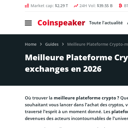
Market cap:
$2.29 T
24H Vol:
$39.55 B
B
Coinspeaker
Toute l'actualité
Home
Guides
Meilleure Plateforme Crypto-m
Meilleure Plateforme Cry
exchanges en 2026
Où trouver la
meilleure plateforme crypto ?
Que
souhaitant vous lancer dans l’achat des cryptos, 
traversé l’esprit à un moment donné. Les
platefo
devenues des acteurs incontournables de l’univer