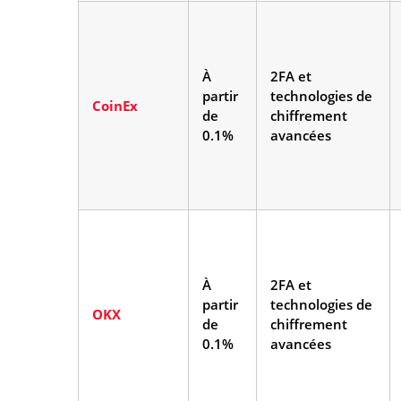
À
2FA et
partir
technologies de
CoinEx
de
chiffrement
0.1%
avancées
À
2FA et
partir
technologies de
OKX
de
chiffrement
0.1%
avancées