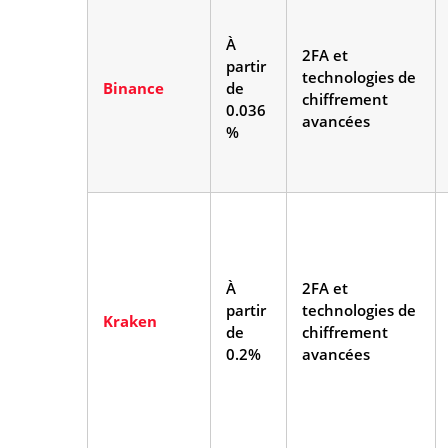
À
2FA et
partir
technologies de
Binance
de
chiffrement
0.036
avancées
%
À
2FA et
partir
technologies de
Kraken
de
chiffrement
0.2%
avancées