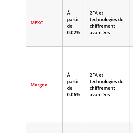
À
2FA et
partir
technologies de
MEXC
de
chiffrement
0.02%
avancées
À
2FA et
partir
technologies de
Margex
de
chiffrement
0.06%
avancées