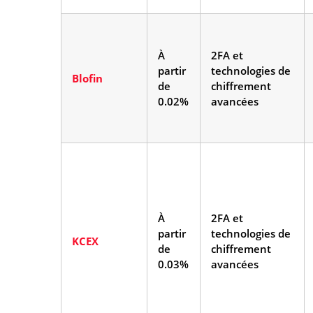
À
2FA et
partir
technologies de
Blofin
de
chiffrement
0.02%
avancées
À
2FA et
partir
technologies de
KCEX
de
chiffrement
0.03%
avancées