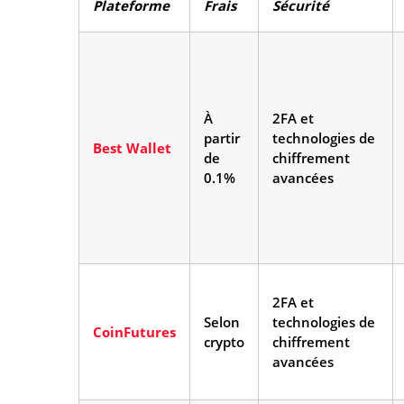
Plateforme
Frais
Sécurité
À
2FA et
partir
technologies de
Best Wallet
de
chiffrement
0.1%
avancées
2FA et
Selon
technologies de
CoinFutures
crypto
chiffrement
avancées