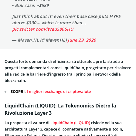
• Bull case: ~$689
Just think about it: even their base case puts HYPE
above $300 – which is more than…
pic.twitter.com/iWauS80SHU
— Maven.HL (@MavenHL)
June 29, 2026
Questa forte domanda di efficienza strutturale apre la strada a
progetti complementari come LiquidChain, progettato per risolvere
alla radice le barriere d’ingresso tra i principali network della
blockchain.
SCOPRI
:
I migliori exchange di criptovalute
LiquidChain (LIQUID): La Tokenomics Dietro la
Rivoluzione Layer 3
La proposta di valore di
LiquidChain (LIQUID)
risiede nella sua
architettura Layer 3, capace di connettere nativamente Bitcoin,
Ethereum e Solana. Questo approccio elimina la necessità di