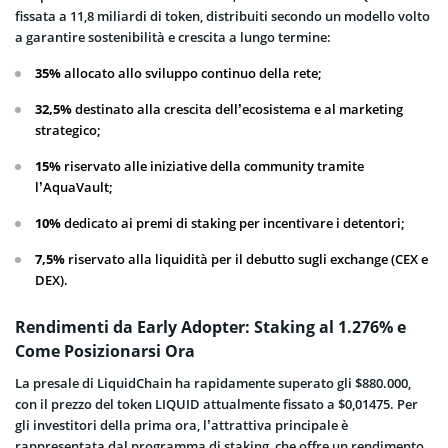
fissata a 11,8 miliardi di token, distribuiti secondo un modello volto
a garantire sostenibilità e crescita a lungo termine:
35%
allocato allo sviluppo continuo della rete;
32,5%
destinato alla crescita dell’ecosistema e al marketing
strategico;
15%
riservato alle iniziative della community tramite
l’AquaVault;
10%
dedicato ai premi di staking per incentivare i detentori;
7,5%
riservato alla liquidità per il debutto sugli exchange (CEX e
DEX).
Rendimenti da Early Adopter: Staking al 1.276% e
Come Posizionarsi Ora
La presale di LiquidChain ha rapidamente superato gli $880.000,
con il prezzo del token LIQUID attualmente fissato a $0,01475. Per
gli investitori della prima ora, l’attrattiva principale è
rappresentata dal programma di staking, che offre un rendimento