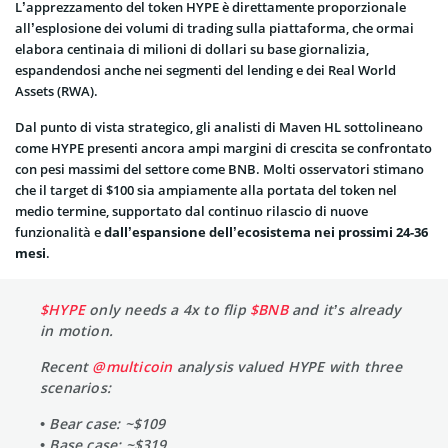
L’apprezzamento del token HYPE è direttamente proporzionale
all’esplosione dei volumi di trading sulla piattaforma, che ormai
elabora centinaia di milioni di dollari su base giornalizia,
espandendosi anche nei segmenti del lending e dei Real World
Assets (RWA).
Dal punto di vista strategico, gli analisti di Maven HL sottolineano
come HYPE presenti ancora ampi margini di crescita se confrontato
con pesi massimi del settore come BNB. Molti osservatori stimano
che il target di $100 sia ampiamente alla portata del token nel
medio termine, supportato dal continuo rilascio di nuove
funzionalità e
dall’espansione dell’ecosistema nei prossimi 24-36
mesi
.
$HYPE
only needs a 4x to flip
$BNB
and it’s already
in motion.
Recent
@multicoin
analysis valued HYPE with three
scenarios:
• Bear case: ~$109
• Base case: ~$319