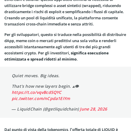
utilizzare bridge complessi o asset sintetici (wrapped), riducendo
drasticamente i rischi di exploit e semplificando i flussi di capitale.
Creando un pool di liquidità unificato, la piattaforma consente
transazioni cross-chain immediate e senza attriti.
Per gli sviluppatori, questo si traduce nella possibilità di distribuire
dApp, meme coin o mercati predittivi una sola volta e renderli
accessibili istantaneamente agli utenti di tre dei più grandi
ecosistemi crypto. Per gli investitori,
significa esecuzione
ottimizzata e spread ridotti al minimo
.
Quiet moves. Big ideas.
That's how new layers begin. ⟁👁
https://t.co/vqvBcdSQYC
pic.twitter.com/nCpda1EiYm
— LiquidChain (@getliquidchain)
June 28, 2026
Dal punto di vista della tokenomics, l’offerta totale di LIQUID è