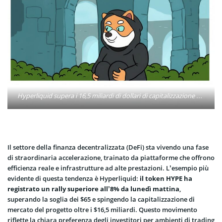
Hyperliquid supera i 16,5 miliardi di dollari di capitalizzazione dopo il rally di HYPE, mentre la Layer 3 LiquidChain oltrepassa gli 880.000 dollari in prevendita, attirando l'interesse degli investitori DeFi.
Il settore della finanza decentralizzata (DeFi) sta vivendo una fase
di straordinaria accelerazione, trainato da piattaforme che offrono
efficienza reale e infrastrutture ad alte prestazioni. L’esempio più
evidente di questa tendenza è Hyperliquid:
il token HYPE ha
registrato un rally superiore all’8% da lunedì mattina
,
superando la soglia dei $65 e spingendo la capitalizzazione di
mercato del progetto oltre i $16,5 miliardi. Questo movimento
riflette la chiara preferenza degli investitori per ambienti di trading