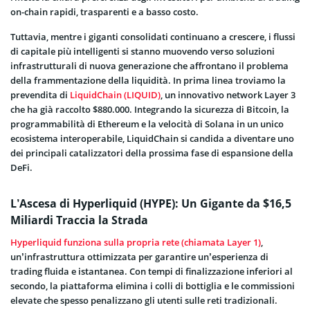
on-chain rapidi, trasparenti e a basso costo.
Tuttavia, mentre i giganti consolidati continuano a crescere, i flussi
di capitale più intelligenti si stanno muovendo verso soluzioni
infrastrutturali di nuova generazione che affrontano il problema
della frammentazione della liquidità. In prima linea troviamo la
prevendita di
LiquidChain (LIQUID)
, un innovativo network Layer 3
che ha già raccolto $880.000. Integrando la sicurezza di Bitcoin, la
programmabilità di Ethereum e la velocità di Solana in un unico
ecosistema interoperabile, LiquidChain si candida a diventare uno
dei principali catalizzatori della prossima fase di espansione della
DeFi.
L’Ascesa di Hyperliquid (HYPE): Un Gigante da $16,5
Miliardi Traccia la Strada
Hyperliquid funziona sulla propria rete (chiamata Layer 1)
,
un’infrastruttura ottimizzata per garantire un’esperienza di
trading fluida e istantanea. Con tempi di finalizzazione inferiori al
secondo, la piattaforma elimina i colli di bottiglia e le commissioni
elevate che spesso penalizzano gli utenti sulle reti tradizionali.