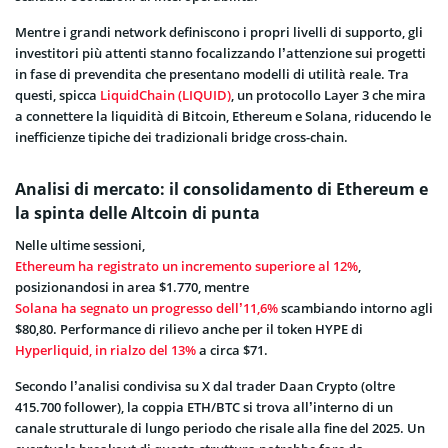
Mentre i grandi network definiscono i propri livelli di supporto, gli
investitori più attenti stanno focalizzando l’attenzione sui progetti
in fase di prevendita che presentano modelli di utilità reale. Tra
questi, spicca
LiquidChain (LIQUID)
, un protocollo Layer 3 che mira
a connettere la liquidità di Bitcoin, Ethereum e Solana, riducendo le
inefficienze tipiche dei tradizionali bridge cross-chain.
Analisi di mercato: il consolidamento di Ethereum e
la spinta delle Altcoin di punta
Nelle ultime sessioni,
Ethereum ha registrato un incremento superiore al 12%
,
posizionandosi in area $1.770, mentre
Solana ha segnato un progresso dell’11,6%
scambiando intorno agli
$80,80. Performance di rilievo anche per il token HYPE di
Hyperliquid, in rialzo del 13%
a circa $71.
Secondo l’analisi condivisa su X dal trader Daan Crypto (oltre
415.700 follower), la coppia ETH/BTC si trova all’interno di un
canale strutturale di lungo periodo che risale alla fine del 2025. Un