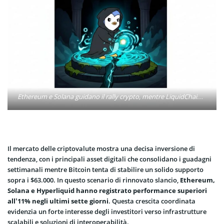
Ethereum e Solana guidano il rally crypto, mentre LiquidChain (LIQUID) si avvicina ai 900.000 dollari in prevendita.
Il mercato delle criptovalute mostra una decisa inversione di
tendenza, con i principali asset digitali che consolidano i guadagni
settimanali mentre Bitcoin tenta di stabilire un solido supporto
sopra i $63.000. In questo scenario di rinnovato slancio,
Ethereum,
Solana e Hyperliquid hanno registrato performance superiori
all’11% negli ultimi sette giorni
. Questa crescita coordinata
evidenzia un forte interesse degli investitori verso infrastrutture
scalabili e soluzioni di interoperabilità.