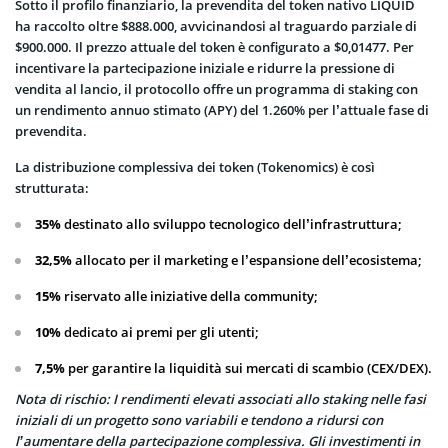
Sotto il profilo finanziario, la prevendita del token nativo LIQUID
ha raccolto oltre $888.000, avvicinandosi al traguardo parziale di
$900.000. Il prezzo attuale del token è configurato a $0,01477. Per
incentivare la partecipazione iniziale e ridurre la pressione di
vendita al lancio, il protocollo offre un programma di staking con
un rendimento annuo stimato (APY) del 1.260% per l’attuale fase di
prevendita.
La distribuzione complessiva dei token (Tokenomics) è così
strutturata:
35%
destinato allo sviluppo tecnologico dell’infrastruttura;
32,5%
allocato per il marketing e l’espansione dell’ecosistema;
15%
riservato alle iniziative della community;
10%
dedicato ai premi per gli utenti;
7,5%
per garantire la liquidità sui mercati di scambio (CEX/DEX).
Nota di rischio: I rendimenti elevati associati allo staking nelle fasi
iniziali di un progetto sono variabili e tendono a ridursi con
l’aumentare della partecipazione complessiva. Gli investimenti in