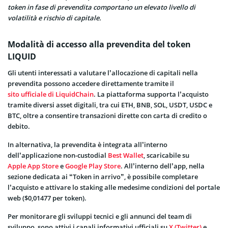
token in fase di prevendita comportano un elevato livello di
volatilità e rischio di capitale.
Modalità di accesso alla prevendita del token
LIQUID
Gli utenti interessati a valutare l’allocazione di capitali nella
prevendita possono accedere direttamente tramite il
sito ufficiale di LiquidChain
. La piattaforma supporta l’acquisto
tramite diversi asset digitali, tra cui ETH, BNB, SOL, USDT, USDC e
BTC, oltre a consentire transazioni dirette con carta di credito o
debito.
In alternativa, la prevendita è integrata all’interno
dell’applicazione non-custodial
Best Wallet
, scaricabile su
Apple App Store
e
Google Play Store
. All’interno dell’app, nella
sezione dedicata ai “Token in arrivo”, è possibile completare
l’acquisto e attivare lo staking alle medesime condizioni del portale
web ($0,01477 per token).
Per monitorare gli sviluppi tecnici e gli annunci del team di
sviluppo, sono attivi i canali informativi ufficiali su
X (Twitter)
e