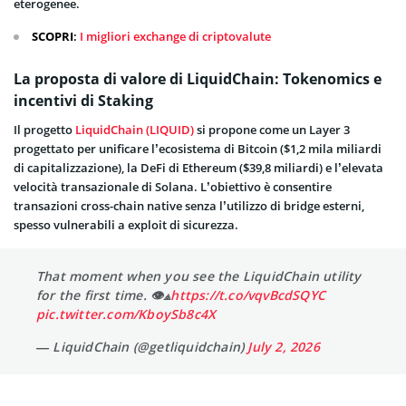
eterogenee.
SCOPRI
:
I migliori exchange di criptovalute
La proposta di valore di LiquidChain: Tokenomics e
incentivi di Staking
Il progetto
LiquidChain (LIQUID)
si propone come un Layer 3
progettato per unificare l’ecosistema di Bitcoin ($1,2 mila miliardi
di capitalizzazione), la DeFi di Ethereum ($39,8 miliardi) e l’elevata
velocità transazionale di Solana. L’obiettivo è consentire
transazioni cross-chain native senza l’utilizzo di bridge esterni,
spesso vulnerabili a exploit di sicurezza.
That moment when you see the LiquidChain utility
for the first time. 👁⟁
https://t.co/vqvBcdSQYC
pic.twitter.com/KboySb8c4X
— LiquidChain (@getliquidchain)
July 2, 2026