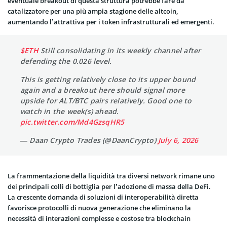
eventuale breakout di questa struttura potrebbe fare da
catalizzatore per una più ampia stagione delle altcoin,
aumentando l’attrattiva per i token infrastrutturali ed emergenti.
$ETH
Still consolidating in its weekly channel after
defending the 0.026 level.
This is getting relatively close to its upper bound
again and a breakout here should signal more
upside for ALT/BTC pairs relatively. Good one to
watch in the week(s) ahead.
pic.twitter.com/Md4GzsqHR5
— Daan Crypto Trades (@DaanCrypto)
July 6, 2026
La frammentazione della liquidità tra diversi network rimane uno
dei principali colli di bottiglia per l’adozione di massa della DeFi.
La crescente domanda di soluzioni di interoperabilità diretta
favorisce protocolli di nuova generazione che eliminano la
necessità di interazioni complesse e costose tra blockchain