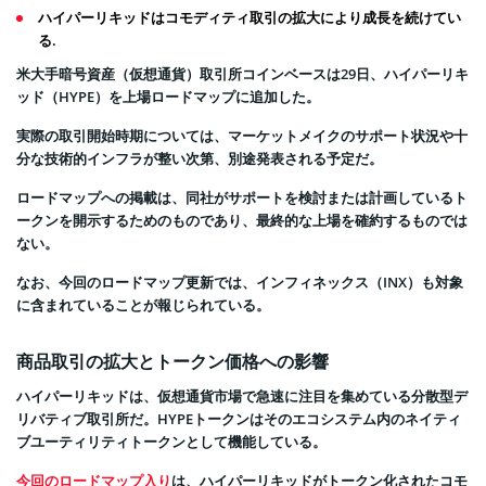
ハイパーリキッドはコモディティ取引の拡大により成長を続けてい
る.
米大手暗号資産（仮想通貨）取引所コインベースは29日、ハイパーリキ
ッド（HYPE）を上場ロードマップに追加した。
実際の取引開始時期については、マーケットメイクのサポート状況や十
分な技術的インフラが整い次第、別途発表される予定だ。
ロードマップへの掲載は、同社がサポートを検討または計画しているト
ークンを開示するためのものであり、最終的な上場を確約するものでは
ない。
なお、今回のロードマップ更新では、インフィネックス（INX）も対象
に含まれていることが報じられている。
商品取引の拡大とトークン価格への影響
ハイパーリキッドは、仮想通貨市場で急速に注目を集めている分散型デ
リバティブ取引所だ。HYPEトークンはそのエコシステム内のネイティ
ブユーティリティトークンとして機能している。
今回のロードマップ入り
は、ハイパーリキッドがトークン化されたコモ