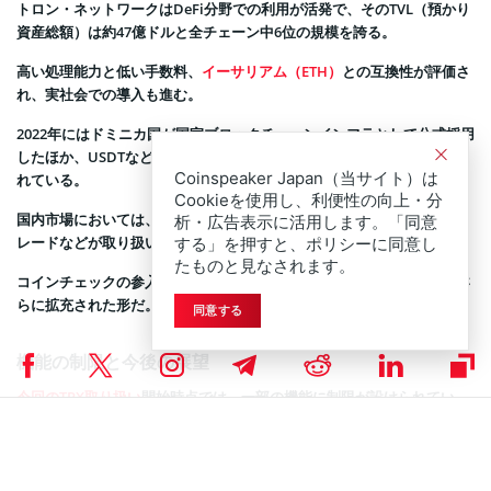
トロン・ネットワークはDeFi分野での利用が活発で、そのTVL（預かり
資産総額）は約47億ドルと全チェーン中6位の規模を誇る。
高い処理能力と低い手数料、
イーサリアム（ETH）
との互換性が評価さ
れ、実社会での導入も進む。
2022年にはドミニカ国が国家ブロックチェーンインフラとして公式採用
したほか、USDTなどステーブルコインの送金基盤としても広く利用さ
Coinspeaker Japan（当サイト）は
れている。
Cookieを使用し、利便性の向上・分
国内市場においては、これまでにBitPoint、OK Coin Japan、SBI VCト
析・広告表示に活用します。「同意
レードなどが取り扱いを開始しており、採用例が増加傾向にある。
する」を押すと、ポリシーに同意し
たものと見なされます。
コインチェックの参入により、国内投資家にとっての取引チャネルはさ
らに拡充された形だ。
同意する
機能の制限と今後の展望
今回のTRX取り扱い
開始時点では、一部の機能に制限が設けられてい
る。
同社の発表によると、TRXの送金および受取機能は提供されていない。
ユーザーはプラットフォーム内での売買は可能だが、外部ウォレットと