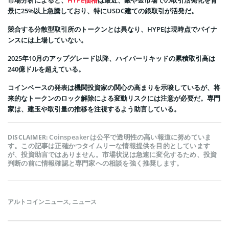
市場分析によると、
HYPE価格
は最近、銀や金市場での取引活発化を背
景に25%以上急騰しており、特にUSDC建ての銀取引が活発だ。
競合する分散型取引所のトークンとは異なり、HYPEは現時点でバイナ
ンスには上場していない。
2025年10月のアップグレード以降、ハイパーリキッドの累積取引高は
240億ドルを超えている。
コインベースの発表は機関投資家の関心の高まりを示唆しているが、将
来的なトークンのロック解除による変動リスクには注意が必要だ。専門
家は、建玉や取引量の推移を注視するよう助言している。
Coinspeakerは公平で透明性の高い報道に努めていま
DISCLAIMER:
す。この記事は正確かつタイムリーな情報提供を目的としています
が、投資助言ではありません。市場状況は急速に変化するため、投資
判断の前に情報確認と専門家への相談を強く推奨します。
アルトコインニュース
,
ニュース