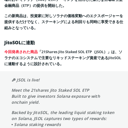
金融商品（ETP）の提供を開始した。
この新商品は、投資家に対しソラナの価格変動へのエクスポージャーを
提供するだけでなく、ステーキングによる利回りも同時に享受できる仕
組みとなっている。
JitoSOLに連動
今回発表された商品
「21Shares Jito Staked SOL ETP（JSOL）」は、ソ
ラナのエコシステムで主要なリキッドステーキング資産であるJitoSOL
に連動するように設計されている。
🎉 JSOL is live!
Meet the 21shares Jito Staked SOL ETP
Built to give investors Solana exposure with
onchain yield.
Backed by JitoSOL, the leading liquid staking token
on Solana, JSOL captures two types of rewards:
• Solana staking rewards