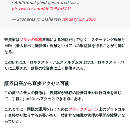
• Additional yield generated via…
pic.twitter.com/dbTeP4nKAU
— 21shares (@21shares)
January 29, 2026
投資家は
ソラナの価格
変動による利益だけでなく、ステーキング報酬と
MEV（最大抽出可能価値）報酬という二つの収益源を得ることが可能に
なる。
このETPはユーロネクスト・アムステルダムおよびユーロネクスト・パ
リに上場され、欧州の投資家に広く提供される。
証券口座から直接アクセス可能
この商品の最大の特徴は、投資家が既存の証券口座や銀行口座を通じ
て、手軽にJitoSOLへアクセスできる点にある。
これまでは、同様の運用を行うために
ブロックチェーン
上のプロトコル
と直接やり取りする必要があり、技術的な知識や管理の手間が障壁とな
っていた。