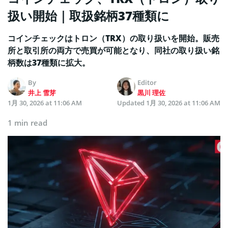
扱い開始｜取扱銘柄37種類に
コインチェックはトロン（TRX）の取り扱いを開始。販売
所と取引所の両方で売買が可能となり、同社の取り扱い銘
柄数は37種類に拡大。
By
Editor
井上 雪芽
黒川 理佐
1月 30, 2026 at 11:06 AM
Updated
1月 30, 2026 at 11:06 AM
1 min read