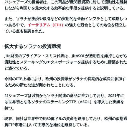
21シェアーズの担当者は、この商品が機関投資家に対して流動性を維持
しながら利回りを最大化する効率的な手段を提供すると説明している。
また、ソラナが決済や取引などの実用的な金融インフラとして成熟しつ
つある中で、
イーサリアム（ETH）
の強力な競合としての地位を確立し
ている点も強調された。
拡大するソラナの投資環境
Jito財団のブライアン・スミス代表は、JitoSOLが透明性を維持しながら
流動性とステーキングのエクスポージャーを提供するために構築された
と述べている。
今回のETP上場により、欧州の投資家がソラナの長期的な成長に参加す
るための新たな道が開かれたことになる。
21シェアーズは以前からソラナ関連の商品に注力しており、2021年に
は世界初となるソラナのステーキングETP（ASOL）を導入した実績を
持つ。
現在、同社は世界中で約80億ドルの資産を運用しており、欧州の仮想通
貨ETP市場において主導的な地位を維持している。