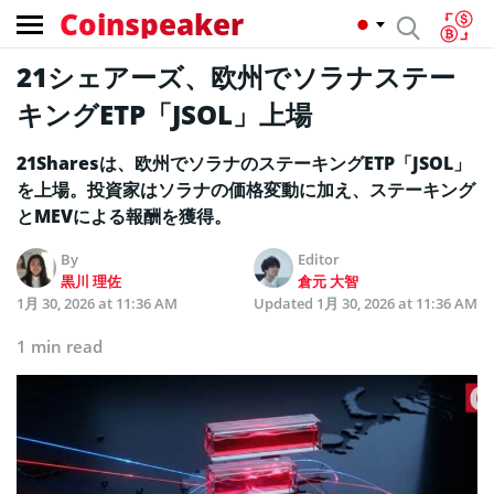
Coinspeaker
21シェアーズ、欧州でソラナステー
キングETP「JSOL」上場
21Sharesは、欧州でソラナのステーキングETP「JSOL」
を上場。投資家はソラナの価格変動に加え、ステーキング
とMEVによる報酬を獲得。
By
Editor
黒川 理佐
倉元 大智
1月 30, 2026 at 11:36 AM
Updated
1月 30, 2026 at 11:36 AM
1 min read