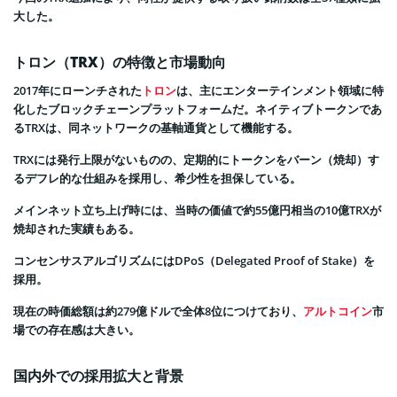
大した。
トロン（TRX）の特徴と市場動向
2017年にローンチされた
トロン
は、主にエンターテインメント領域に特
化したブロックチェーンプラットフォームだ。ネイティブトークンであ
るTRXは、同ネットワークの基軸通貨として機能する。
TRXには発行上限がないものの、定期的にトークンをバーン（焼却）す
るデフレ的な仕組みを採用し、希少性を担保している。
メインネット立ち上げ時には、当時の価値で約55億円相当の10億TRXが
焼却された実績もある。
コンセンサスアルゴリズムにはDPoS（Delegated Proof of Stake）を
採用。
現在の時価総額は約279億ドルで全体8位につけており、
アルトコイン
市
場での存在感は大きい。
国内外での採用拡大と背景