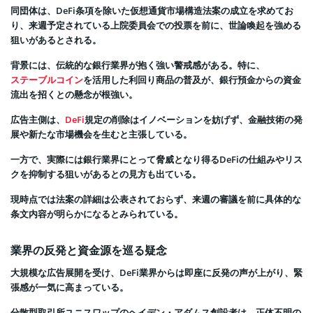
同団体は、DeFi条項を除いた仮想通貨市場構造法案の成立を求めてお
り、来週予定されている上院委員会での投票を前に、世論喚起を強める
狙いがあるとされる。
背景には、伝統的な銀行業界が抱く強い警戒感がある。特に、
ステーブルコイン
を活用した利回り商品の普及が、銀行預金からの資金
流出を招くとの懸念が根強い。
広告主側は、
DeFi
規定の削除はイノベーションを妨げず、金融技術の発
展や新たな市場機会を生むと主張している。
一方で、実際には銀行業界にとって脅威となり得るDeFiの仕組みやリス
クを抑制する狙いがあるとの見方も出ている。
現時点では法案の詳細は公表されておらず、来週の審議を前に具体的な
条文内容が明らかになるとみられている。
業界の反発と資金源を巡る疑念
大規模な広告展開を受け、DeFi業界からは即座に反発の声が上がり、緊
張感が一気に高まっている。
分散型取引所ユニスワップのヘイデン・アダムス創設者は、正体不明の