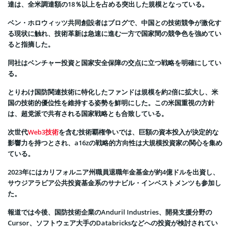
達は、全米調達額の18％以上を占める突出した規模となっている。
ベン・ホロウィッツ共同創設者はブログで、中国との技術競争が激化す
る現状に触れ、技術革新は急速に進む一方で国家間の競争色を強めてい
ると指摘した。
同社はベンチャー投資と国家安全保障の交点に立つ戦略を明確にしてい
る。
とりわけ国防関連技術に特化したファンドは規模を約2倍に拡大し、米
国の技術的優位性を維持する姿勢を鮮明にした。この米国重視の方針
は、超党派で共有される国家戦略とも合致している。
次世代
Web3技術
を含む技術覇権争いでは、巨額の資本投入が決定的な
影響力を持つとされ、a16zの戦略的方向性は大規模投資家の関心を集め
ている。
2023年にはカリフォルニア州職員退職年金基金が約4億ドルを出資し、
サウジアラビア公共投資基金系のサナビル・インベストメンツも参加し
た。
報道では今後、国防技術企業のAnduril Industries、開発支援分野の
Cursor、ソフトウェア大手のDatabricksなどへの投資が検討されてい