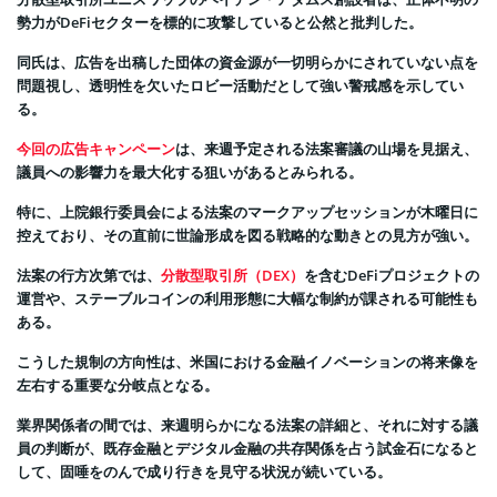
勢力がDeFiセクターを標的に攻撃していると公然と批判した。
同氏は、広告を出稿した団体の資金源が一切明らかにされていない点を
問題視し、透明性を欠いたロビー活動だとして強い警戒感を示してい
る。
今回の広告キャンペーン
は、来週予定される法案審議の山場を見据え、
議員への影響力を最大化する狙いがあるとみられる。
特に、上院銀行委員会による法案のマークアップセッションが木曜日に
控えており、その直前に世論形成を図る戦略的な動きとの見方が強い。
法案の行方次第では、
分散型取引所（DEX）
を含むDeFiプロジェクトの
運営や、ステーブルコインの利用形態に大幅な制約が課される可能性も
ある。
こうした規制の方向性は、米国における金融イノベーションの将来像を
左右する重要な分岐点となる。
業界関係者の間では、来週明らかになる法案の詳細と、それに対する議
員の判断が、既存金融とデジタル金融の共存関係を占う試金石になると
して、固唾をのんで成り行きを見守る状況が続いている。