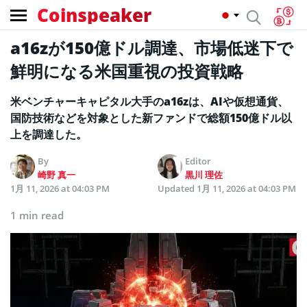
Coinspeaker
a16zが150億ドル調達、市場低迷下で
鮮明になる米国重視の投資戦略
米ベンチャーキャピタル大手のa16zは、AIや仮想通貨、
国防技術などを対象とした新ファンドで総額150億ドル以
上を調達した。
By
Editor
崎野 真一
黒川 理佐
1月 11, 2026 at 04:03 PM
Updated
1月 11, 2026 at 04:03 PM
1 min read