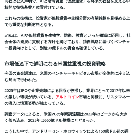
同社は公式声明で、AIと暗号資産（仮想通貨）を将来の社会を支える中
核的な技術基盤と位置付けている。
これらの技術は、投資家が仮想通貨や先端分野の有望銘柄を見極める上
でも重要な判断材料となる。
a16zは、AIや仮想通貨を生物学、防衛、教育といった領域に応用し、社
会全体の発展に貢献する方針を掲げており、独自戦略に基づくベンチャ
ー投資向けとして、別途30億ドルの資金も確保している。
市場低迷下で鮮明になる米国益重視の投資戦略
今回の資金調達は、米国のベンチャーキャピタル市場が全体的に冷え込
む局面で行われた。
2025年はIPOや企業売却による回収が停滞し、業界にとって2017年以来
の厳しい環境が続いている。
アルトコイン
市場と同様に、リスクマネー
の流入は慎重姿勢が強まっている。
調査データによると、米国VCの年間調達額は2022年のピークから大き
く落ち込み、2025年は660億ドル規模にとどまった。
こうした中で、アンドリーセン・ホロウィッツによる150億ドル超の調