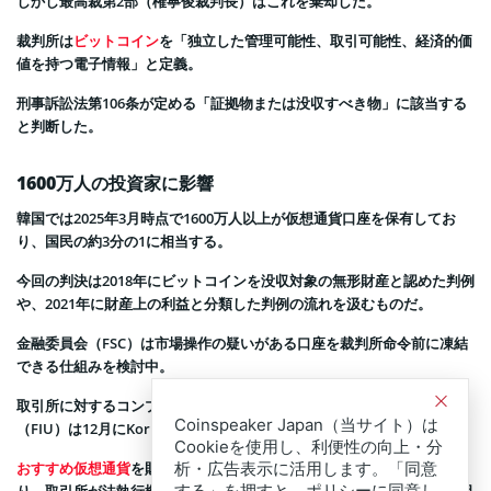
しかし最高裁第2部（権寧俊裁判長）はこれを棄却した。
裁判所は
ビットコイン
を「独立した管理可能性、取引可能性、経済的価
値を持つ電子情報」と定義。
刑事訴訟法第106条が定める「証拠物または没収すべき物」に該当する
と判断した。
1600万人の投資家に影響
韓国では2025年3月時点で1600万人以上が仮想通貨口座を保有してお
り、国民の約3分の1に相当する。
今回の判決は2018年にビットコインを没収対象の無形財産と認めた判例
や、2021年に財産上の利益と分類した判例の流れを汲むものだ。
金融委員会（FSC）は市場操作の疑いがある口座を裁判所命令前に凍結
できる仕組みを検討中。
取引所に対するコンプライアンス強化も進んでおり、金融情報分析院
Coinspeaker Japan（当サイト）は
（FIU）は12月にKorbitに273億ウォンの罰金を科した。
Cookieを使用し、利便性の向上・分
析・広告表示に活用します。「同意
おすすめ仮想通貨
を財産として認める英米の規制動向とも一致してお
する」を押すと、ポリシーに同意し