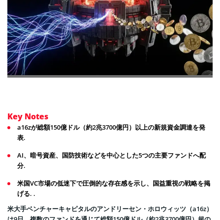
Key Notes
a16zが総額150億ドル（約2兆3700億円）以上の新規資金調達を発
表.
AI、暗号資産、国防技術などを中心とした5つの主要ファンドへ配
分.
米国VC市場の低迷下で圧倒的な存在感を示し、国益重視の戦略を掲
げる. .
米大手ベンチャーキャピタルのアンドリーセン・ホロウィッツ（a16z）
は9日、複数のファンドを通じて総額150億ドル（約2兆3700億円）超の