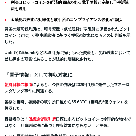
判決はビットコインを経済的価値のある電子情報と定義し刑事訴訟
法を適用.
金融犯罪捜査の効率化と取引所のコンプライアンス強化が進む.
韓国の最高裁判所は、暗号資産（仮想通貨）取引所に保管されたビット
コイン（BTC）が刑事訴訟法に基づく押収の対象になるとの初判断を示
した。
UpbitやBithumbなどの取引所に預けられた資産も、犯罪捜査において
差し押さえ可能であることが法的に明確化された。
「電子情報」として押収対象に
朝鮮日報の報道
によると、今回の判決は2020年1月に発生したマネーロ
ンダリング事件に関連する。
警察は当時、容疑者の取引所口座から55.6BTC（当時約6億ウォン）を
押収した。
容疑者側は「
仮想通貨取引所
口座にあるビットコインは物理的な物体で
はなく、刑事訴訟法に基づく押収対象にならない」と主張。