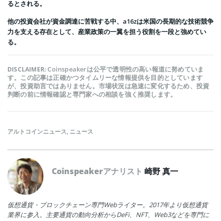
るとされる。
他の投資会社が資金調達に苦戦する中、a16zは米国の長期的な技術競争
力を支える存在として、産業政策の一翼を担う役割を一段と強めてい
る。
Coinspeakerは公平で透明性の高い報道に努めていま
DISCLAIMER:
す。この記事は正確かつタイムリーな情報提供を目的としています
が、投資助言ではありません。市場状況は急速に変化するため、投資
判断の前に情報確認と専門家への相談を強く推奨します。
アルトコインニュース
,
ニュース
Coinspeakerアナリスト
崎野 真一
仮想通貨・ブロックチェーン専門Webライター。2017年より仮想通貨
業界に参入。主要通貨の動向分析からDeFi、NFT、Web3などを専門に