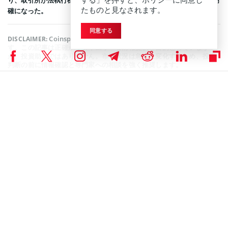
り、取引所が法執行機関の追及を逃れる「安全地帯」ではないことが明
たものと見なされます。
確になった。
同意する
Coinspeakerは公平で透明性の高い報道に努めていま
DISCLAIMER:
す。この記事は正確かつタイムリーな情報提供を目的としています
が、投資助言ではありません。市場状況は急速に変化するため、投資
判断の前に情報確認と専門家への相談を強く推奨します。
ニュース
,
ビットコインニュース
Coinspeakerニュースライター
赤松 柊弥
2021年に仮想通貨投資を始める。以降、同分野での専門的な知識を深め
ながら自身のブログ・ライターとしても活動。仮想通貨に関する深い理
解を活かして複数のメディアで多くの記事を執筆。初心者に寄り添った
簡潔な解説を得意とする。