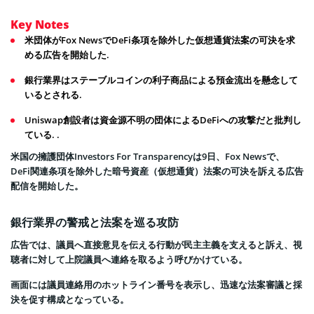
Key Notes
米団体がFox NewsでDeFi条項を除外した仮想通貨法案の可決を求
める広告を開始した.
銀行業界はステーブルコインの利子商品による預金流出を懸念して
いるとされる.
Uniswap創設者は資金源不明の団体によるDeFiへの攻撃だと批判し
ている. .
米国の擁護団体Investors For Transparencyは9日、Fox Newsで、
DeFi関連条項を除外した暗号資産（仮想通貨）法案の可決を訴える広告
配信を開始した。
銀行業界の警戒と法案を巡る攻防
広告では、議員へ直接意見を伝える行動が民主主義を支えると訴え、視
聴者に対して上院議員へ連絡を取るよう呼びかけている。
画面には議員連絡用のホットライン番号を表示し、迅速な法案審議と採
決を促す構成となっている。