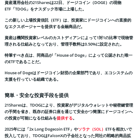
資産運用会社の21Sharesは22日、ドージコイン（DOGE）の現物
ETF「TDOG」をナスダック市場に上場した。
この新しい上場投資信託（ETF）は、投資家にドージコインへの直接的
なエクスポージャーを提供する金融商品だ。
資産は機関投資家レベルのカストディアンによって1対1の比率で現物管
理される仕組みとなっており、管理手数料は0.50%に設定された。
特筆すべき点は、同商品が「House of Doge」によって公認された唯一
のETFであることだ。
House of Dogeはドージコイン財団の企業部門であり、エコシステムの
支援を行っている組織である。
簡単・安全な投資手段を提供
21Sharesは、TDOGにより、投資家がデジタルウォレットや秘密鍵管理
の手間を省き、既存の証券口座を通じて安全かつ簡潔にドージコインへ
の投資が可能になる仕組みを
提供する
。
2025年には「2x Long Dogecoin ETF」や
ソラナ（SOL）
ETFを相次いで
投入しており、TDOGはFalconXの子会社となった同社の戦略的商品拡