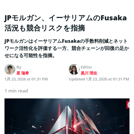
JPモルガン、イーサリアムのFusaka
活況も競合リスクを指摘
JPモルガンはイーサリアムFusakaの手数料削減とネット
ワーク活性化を評価する一方、競合チェーンが回復の足か
せになる可能性を指摘。
By
Editor
星 瑞希
黒川 理佐
1月 23, 2026 at 01:31 PM
Updated
1月 23, 2026 at 01:31 PM
1 min read