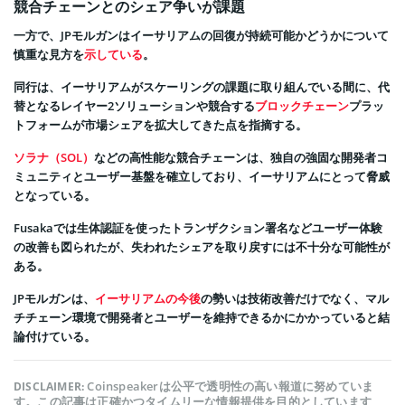
競合チェーンとのシェア争いが課題
一方で、JPモルガンはイーサリアムの回復が持続可能かどうかについて
慎重な見方を
示している
。
同行は、イーサリアムがスケーリングの課題に取り組んでいる間に、代
替となるレイヤー2ソリューションや競合する
ブロックチェーン
プラッ
トフォームが市場シェアを拡大してきた点を指摘する。
ソラナ（SOL）
などの高性能な競合チェーンは、独自の強固な開発者コ
ミュニティとユーザー基盤を確立しており、イーサリアムにとって脅威
となっている。
Fusakaでは生体認証を使ったトランザクション署名などユーザー体験
の改善も図られたが、失われたシェアを取り戻すには不十分な可能性が
ある。
JPモルガンは、
イーサリアムの今後
の勢いは技術改善だけでなく、マル
チチェーン環境で開発者とユーザーを維持できるかにかかっていると結
論付けている。
Coinspeakerは公平で透明性の高い報道に努めていま
DISCLAIMER:
す。この記事は正確かつタイムリーな情報提供を目的としています