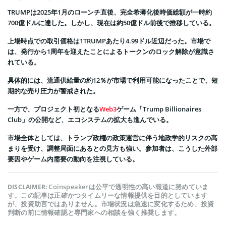
TRUMPは2025年1月のローンチ直後、完全希薄化後時価総額が一時約
700億ドルに達した。しかし、現在は約50億ドル前後で推移している。
上場時点での取引価格は1TRUMPあたり4.99ドル近辺だった。市場で
は、発行から1周年を迎えたことによるトークンのロック解除が意識さ
れている。
具体的には、流通供給量の約12％が市場で利用可能になったことで、短
期的な売り圧力が警戒された。
一方で、プロジェクト初となる
Web3
ゲーム「Trump Billionaires
Club」の公開など、エコシステムの拡大も進んでいる。
市場全体としては、トランプ政権の政策運営に伴う地政学的リスクの高
まりを受け、調整局面にあるとの見方も強い。参加者は、こうした外部
要因やゲーム内需要の動向を注視している。
Coinspeakerは公平で透明性の高い報道に努めていま
DISCLAIMER:
す。この記事は正確かつタイムリーな情報提供を目的としています
が、投資助言ではありません。市場状況は急速に変化するため、投資
判断の前に情報確認と専門家への相談を強く推奨します。