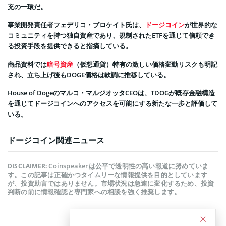
充の一環だ。
事業開発責任者フェデリコ・ブロケイト氏は、
ドージコイン
が世界的な
コミュニティを持つ独自資産であり、規制されたETFを通じて信頼でき
る投資手段を提供できると指摘している。
商品資料では
暗号資産
（仮想通貨）特有の激しい価格変動リスクも明記
され、立ち上げ後もDOGE価格は軟調に推移している。
House of Dogeのマルコ・マルジオッタCEOは、TDOGが既存金融構造
を通じてドージコインへのアクセスを可能にする新たな一歩と評価して
いる。
ドージコイン関連ニュース
Coinspeakerは公平で透明性の高い報道に努めていま
DISCLAIMER:
す。この記事は正確かつタイムリーな情報提供を目的としています
が、投資助言ではありません。市場状況は急速に変化するため、投資
判断の前に情報確認と専門家への相談を強く推奨します。