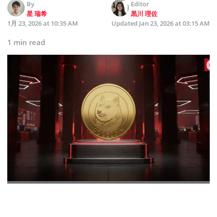
By
Editor
星 瑞希
黒川 理佐
1月 23, 2026 at 10:35 AM
Updated
Jan 23, 2026 at 03:15 AM
1 min read