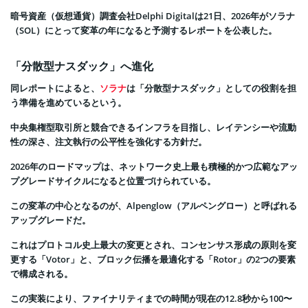
暗号資産（仮想通貨）調査会社Delphi Digitalは21日、2026年がソラナ
（SOL）にとって変革の年になると予測するレポートを公表した。
「分散型ナスダック」へ進化
同レポートによると、
ソラナ
は「分散型ナスダック」としての役割を担
う準備を進めているという。
中央集権型取引所と競合できるインフラを目指し、レイテンシーや流動
性の深さ、注文執行の公平性を強化する方針だ。
2026年のロードマップは、ネットワーク史上最も積極的かつ広範なアッ
プグレードサイクルになると位置づけられている。
この変革の中心となるのが、Alpenglow（アルペングロー）と呼ばれる
アップグレードだ。
これはプロトコル史上最大の変更とされ、コンセンサス形成の原則を変
更する「Votor」と、ブロック伝播を最適化する「Rotor」の2つの要素
で構成される。
この実装により、ファイナリティまでの時間が現在の12.8秒から100〜