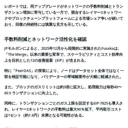
レポートでは、同アップグレードがネットワークの手数料削減とトラン
ザクション増加に寄与している一方で、競合するレイヤー2ネットワー
クやブロックチェーンプラットフォームによる市場シェア争いが続いて
おり、回復の持続性には慎重な見方を示している。
手数料削減とネットワーク活性化を確認
JPモルガンによると、2025年12月から段階的に実施されたFusakaは、
「The Merge」以来の重要な変革で、スケーラビリティとコスト効率向
上を目的とした12の改善提案（EIP）が含まれる。
特に「PeerDAS」の実装により、ノードはデータセット全体ではなく一
部を検証可能になり、バリデーターの帯域幅要件が大幅に軽減された。
また、ブロックのガスリミットは約3倍に拡大し、処理能力は毎秒40〜
60トランザクションに向上した。
同時に、トランザクションごとのガス上限を設定するEIP-7825も導入さ
れ、レイヤー2ネットワークの手数料は最大90％低下、平均取引コスト
は1セント（約1.6円）未満となる可能性がある。