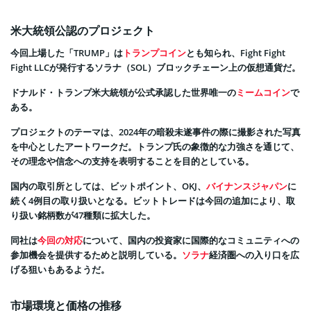
米大統領公認のプロジェクト
今回上場した「TRUMP」は
トランプコイン
とも知られ、Fight Fight
Fight LLCが発行するソラナ（SOL）ブロックチェーン上の仮想通貨だ。
ドナルド・トランプ米大統領が公式承認した世界唯一の
ミームコイン
で
ある。
プロジェクトのテーマは、2024年の暗殺未遂事件の際に撮影された写真
を中心としたアートワークだ。トランプ氏の象徴的な力強さを通じて、
その理念や信念への支持を表明することを目的としている。
国内の取引所としては、ビットポイント、OKJ、
バイナンスジャパン
に
続く4例目の取り扱いとなる。ビットトレードは今回の追加により、取
り扱い銘柄数が47種類に拡大した。
同社は
今回の対応
について、国内の投資家に国際的なコミュニティへの
参加機会を提供するためと説明している。
ソラナ
経済圏への入り口を広
げる狙いもあるようだ。
市場環境と価格の推移