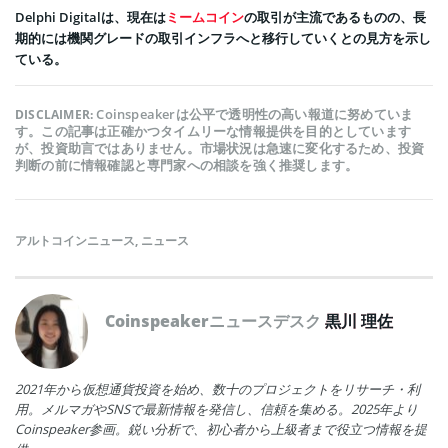
Delphi Digitalは、現在は
ミームコイン
の取引が主流であるものの、長
期的には機関グレードの取引インフラへと移行していくとの見方を示し
ている。
Coinspeakerは公平で透明性の高い報道に努めていま
DISCLAIMER:
す。この記事は正確かつタイムリーな情報提供を目的としています
が、投資助言ではありません。市場状況は急速に変化するため、投資
判断の前に情報確認と専門家への相談を強く推奨します。
アルトコインニュース
,
ニュース
Coinspeakerニュースデスク
黒川 理佐
2021年から仮想通貨投資を始め、数十のプロジェクトをリサーチ・利
用。メルマガやSNSで最新情報を発信し、信頼を集める。2025年より
Coinspeaker参画。鋭い分析で、初心者から上級者まで役立つ情報を提