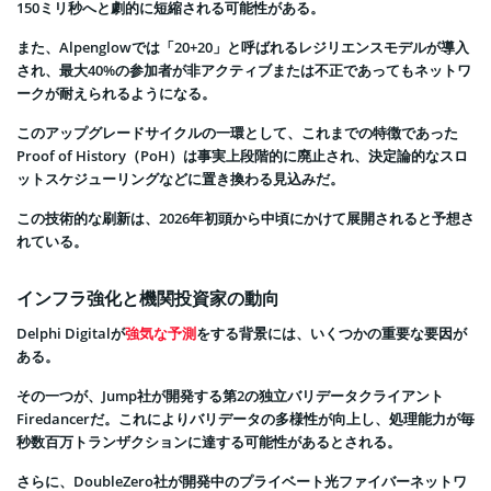
150ミリ秒へと劇的に短縮される可能性がある。
また、Alpenglowでは「20+20」と呼ばれるレジリエンスモデルが導入
され、最大40%の参加者が非アクティブまたは不正であってもネットワ
ークが耐えられるようになる。
このアップグレードサイクルの一環として、これまでの特徴であった
Proof of History（PoH）は事実上段階的に廃止され、決定論的なスロ
ットスケジューリングなどに置き換わる見込みだ。
この技術的な刷新は、2026年初頭から中頃にかけて展開されると予想さ
れている。
インフラ強化と機関投資家の動向
Delphi Digitalが
強気な予測
をする背景には、いくつかの重要な要因が
ある。
その一つが、Jump社が開発する第2の独立バリデータクライアント
Firedancerだ。これによりバリデータの多様性が向上し、処理能力が毎
秒数百万トランザクションに達する可能性があるとされる。
さらに、DoubleZero社が開発中のプライベート光ファイバーネットワ