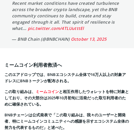
Recent market conditions have created turbulence
across the broader crypto landscape, yet the BNB
community continues to build, create and stay
engaged through it all. That spirit of resilience is
what…
pic.twitter.com/4TLUutttEl
— BNB Chain (@BNBCHAIN)
October 13, 2025
ミームコイン利用者救済へ
このエアドロップでは、BNBエコシステム全体で16万人以上の対象ア
ドレスにBNBトークンが配布される。
この取り組みは、
ミームコイン
と相互作用したウォレットを特に対象と
しており、その大部分は2025年10月初旬に活発だった取引利用者のた
めに確保されている。
BNBチェーンは公式発表で「この取り組みは、我々のユーザーと開発
者、特にミームコインコミュニティへの感謝を示すエコシステム全体の
努力を代表するものだ」と述べた。