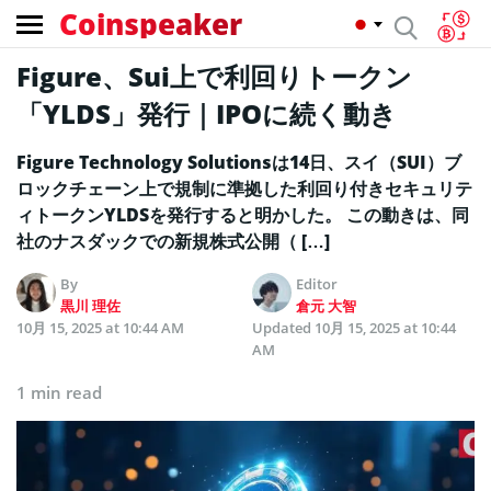
Coinspeaker
Figure、Sui上で利回りトークン
「YLDS」発行｜IPOに続く動き
Figure Technology Solutionsは14日、スイ（SUI）ブ
ロックチェーン上で規制に準拠した利回り付きセキュリテ
ィトークンYLDSを発行すると明かした。 この動きは、同
社のナスダックでの新規株式公開（ […]
By
Editor
黒川 理佐
倉元 大智
10月 15, 2025 at 10:44 AM
Updated
10月 15, 2025 at 10:44
AM
1 min read