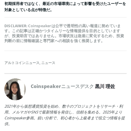
初期採用者ではなく、最近の市場環境によって影響を受けたユーザーを
対象としている点が特徴だ。
Coinspeakerは公平で透明性の高い報道に努めていま
DISCLAIMER:
す。この記事は正確かつタイムリーな情報提供を目的としています
が、投資助言ではありません。市場状況は急速に変化するため、投資
判断の前に情報確認と専門家への相談を強く推奨します。
アルトコインニュース
,
ニュース
Coinspeakerニュースデスク
黒川 理佐
2021年から仮想通貨投資を始め、数十のプロジェクトをリサーチ・利
用。メルマガやSNSで最新情報を発信し、信頼を集める。2025年より
Coinspeaker参画。鋭い分析で、初心者から上級者まで役立つ情報を提
供。