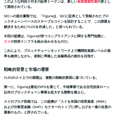
このような利回り付きの証券トークンは、新しい
仮想通貨投資
の形とし
て期待されている。
SECへの提出書類では、「Figureは、SECに証券として登録されたブロ
ックチェーンベースのステーブルコインを設計することで、この課題を
解決するためにYLDSを作成した」と述べられている。
今回の提携は、Figureが持つコンプライアンスに関する専門知識と、
スイ
の技術インフラを組み合わせるものだ。
これにより、ブロックチェーンネットワーク上で機関投資家レベルの基
準を維持しながら、規制に準拠した金融商品の創出を目指す。
戦略的背景と市場の需要
YLDSのスイ上での展開は、複数の戦略的要因に基づいている。
第一に、Figureは最近のIPOを通じて、中核事業である住宅担保ローン
以外のブロックチェーン事業を拡大する態勢を整えた。
スイのブログ投稿では、この提携が「スイを米国の現実資産（RWA）
および分散型金融（DeFi）セクターのトップに押し上げる一連の合意の
最新のもの」と評されている。