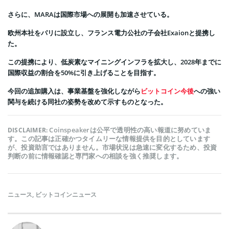
さらに、MARAは国際市場への展開も加速させている。
欧州本社をパリに設立し、フランス電力公社の子会社Exaionと提携し
た。
この提携により、低炭素なマイニングインフラを拡大し、2028年までに
国際収益の割合を50%に引き上げることを目指す。
今回の追加購入は、事業基盤を強化しながら
ビットコイン今後
への強い
関与を続ける同社の姿勢を改めて示すものとなった。
Coinspeakerは公平で透明性の高い報道に努めていま
DISCLAIMER:
す。この記事は正確かつタイムリーな情報提供を目的としています
が、投資助言ではありません。市場状況は急速に変化するため、投資
判断の前に情報確認と専門家への相談を強く推奨します。
ニュース
,
ビットコインニュース