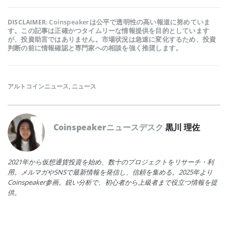
Coinspeakerは公平で透明性の高い報道に努めていま
DISCLAIMER:
す。この記事は正確かつタイムリーな情報提供を目的としています
が、投資助言ではありません。市場状況は急速に変化するため、投資
判断の前に情報確認と専門家への相談を強く推奨します。
アルトコインニュース
,
ニュース
Coinspeakerニュースデスク
黒川 理佐
2021年から仮想通貨投資を始め、数十のプロジェクトをリサーチ・利
用。メルマガやSNSで最新情報を発信し、信頼を集める。2025年より
Coinspeaker参画。鋭い分析で、初心者から上級者まで役立つ情報を提
供。