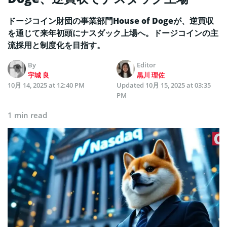
ドージコイン財団の事業部門House of Dogeが、逆買収
を通じて来年初頭にナスダック上場へ。ドージコインの主
流採用と制度化を目指す。
By
Editor
宇城 良
黒川 理佐
10月 14, 2025 at 12:40 PM
Updated
10月 15, 2025 at 03:35
PM
1 min read