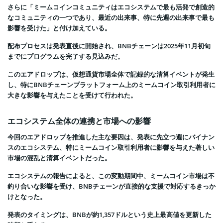
さらに「ミームコインコミュニティはエコシステムで最も活発で創造的
なコミュニティの一つであり、最近の出来事、特に先週の出来事で最も
影響を受けた」と付け加えている。
配布プロセスは発表直後に開始され、BNBチェーンは2025年11月初旬
までにプログラムを完了する見込みだ。
このエアドロップは、仮想通貨市場全体で記録的な清算イベントが発生
し、特にBNBチェーンプラットフォーム上のミームコイン取引利用者に
大きな影響を与えたことを受けて行われた。
エコシステム全体の連携と市場への影響
今回のエアドロップを推進した主な要因は、発表に先立つ週にバイナン
スのエコシステム、特にミームコイン取引利用者に影響を与えた著しい
市場の混乱と清算イベントだった。
エコシステムの報告によると、この変動期間中、ミームコイン市場は不
釣り合いな影響を受け、BNBチェーンが直接的な支援で対応するきっか
けとなった。
発表のタイミングは、BNBが約1,357ドルという史上最高値を更新した