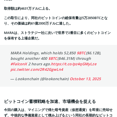
取得額は約4631万ドルに上る。
この取引により、同社のビットコインの総保有量は5万2850BTCとな
り、その価値は約61億2000万ドルに達した。
MARAは、ストラテジー社に次いで世界で2番目に多くのビットコイン
を保有する上場企業だ。
MARA Holdings, which holds 52,850
$BTC
($6.12B),
bought another 400
$BTC
($46.31M) through
#FalconX
2 hours ago.
https://t.co/pz4qGMyLze
pic.twitter.com/2R42GgwLn4
— Lookonchain (@lookonchain)
October 13, 2025
ビットコイン蓄積戦略を加速、市場機会を捉える
今回の購入は、マイニングで得た暗号資産（仮想通貨）を即座に売却せ
ず、中核的な準備資産として積み上げるという同社の長期的なビットコ