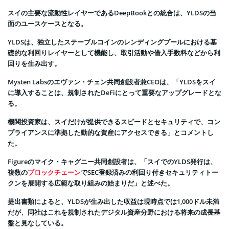
スイの主要な流動性レイヤーであるDeepBookとの統合は、YLDSの当
面のユースケースとなる。
YLDSは、独立したステーブルコインのレンディングプールにおける基
礎的な利回りレイヤーとして機能し、取引活動や借入手数料などから利
回りを生み出す。
Mysten Labsのエヴァン・チェン共同創設者兼CEOは、「YLDSをスイ
に導入することは、規制されたDeFiにとって重要なアップグレードとな
る。
機関投資家は、スイだけが提供できるスピードとセキュリティで、コン
プライアンスに準拠した動的な資産にアクセスできる」とコメントし
た。
Figureのマイク・キャグニー共同創設者は、「スイでのYLDS発行は、
複数の
ブロックチェーン
でSEC登録済みの利回り付きセキュリティトー
クンを展開する広範な取り組みの始まりだ」と述べた。
提出書類によると、YLDSが生み出した収益は現時点では1,000ドル未満
だが、同社はこれを規制されたデジタル資産分野における将来の成長基
盤と見なしている。