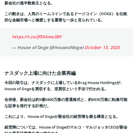
新会社の過半数株主となる。
この動きは、人気のミームコインであるドージコイン（DOGE）を伝統
的な金融市場へと橋渡しする重要な一歩と見られている。
https://t.co/Jf5X4mo3BY
— House of Doge (@houseofdoge)
October 13, 2025
ナスダック上場に向けた企業再編
今回の取引は、ナスダックに上場しているBrag House Holdingsが、
House of Dogeを買収する、逆買収という手法で行われる。
合併後、新会社は約5億9400万株の普通株式と、約6930万株に転換可能
な証券を発行する計画だ。
これにより、House of Dogeが新会社の経営権を握る構造となる。
経営陣については、House of Dogeのマルコ・マルジョッタCEOが新会