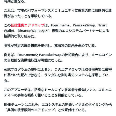
時期と重なる。
これは、市場のパフォーマンスとコミュニティ支援策の間に戦略的な連
携があったことを示唆している。
この
仮想通貨エアドロップ
は、Four.meme、PancakeSwap、Trust
Wallet、Binance Walletなど、複数のエコシステムパートナーによる
協調的な取り組みだ。
各社が特定の統合機能を提供し、救済策の効果を高めている。
例えば、Four.memeとPancakeSwapの技術統合により、ミームコイン
の自動的な流動性転送が可能になった。
公式プログラムの説明によると、このエアドロップは取引損失額に厳密
に基づいた配布ではなく、ランダムな割り当てシステムを採用してい
る。
このアプローチは、活発なミームコイン参加者を優先しつつ、コミュニ
ティへの参加を幅広く報いることを目的としている。
BNBチェーンはこれを、エコシステムの開発サイクルのタイミングから
「異例の後半段階のエアドロップ」と位置付けている。