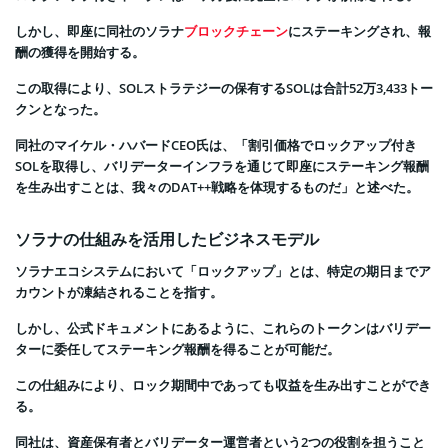
しかし、即座に同社のソラナ
ブロックチェーン
にステーキングされ、報
酬の獲得を開始する。
この取得により、SOLストラテジーの保有するSOLは合計52万3,433トー
クンとなった。
同社のマイケル・ハバードCEO氏は、「割引価格でロックアップ付き
SOLを取得し、バリデーターインフラを通じて即座にステーキング報酬
を生み出すことは、我々のDAT++戦略を体現するものだ」と述べた。
ソラナの仕組みを活用したビジネスモデル
ソラナエコシステムにおいて「ロックアップ」とは、特定の期日までア
カウントが凍結されることを指す。
しかし、公式ドキュメントにあるように、これらのトークンはバリデー
ターに委任してステーキング報酬を得ることが可能だ。
この仕組みにより、ロック期間中であっても収益を生み出すことができ
る。
同社は、資産保有者とバリデーター運営者という2つの役割を担うこと