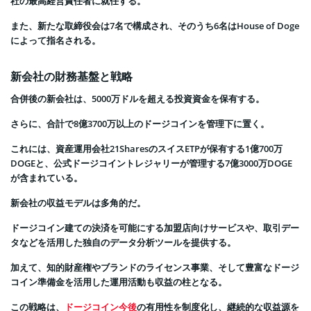
社の最高経営責任者に就任する。
また、新たな取締役会は7名で構成され、そのうち6名はHouse of Doge
によって指名される。
新会社の財務基盤と戦略
合併後の新会社は、5000万ドルを超える投資資金を保有する。
さらに、合計で8億3700万以上のドージコインを管理下に置く。
これには、資産運用会社21SharesのスイスETPが保有する1億700万
DOGEと、公式ドージコイントレジャリーが管理する7億3000万DOGE
が含まれている。
新会社の収益モデルは多角的だ。
ドージコイン建ての決済を可能にする加盟店向けサービスや、取引デー
タなどを活用した独自のデータ分析ツールを提供する。
加えて、知的財産権やブランドのライセンス事業、そして豊富なドージ
コイン準備金を活用した運用活動も収益の柱となる。
この戦略は、
ドージコイン今後
の有用性を制度化し、継続的な収益源を