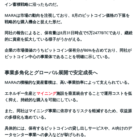
イン蓄積戦略に沿ったものだ。
MARAは市場の動向を注視しており、8月のビットコイン価格の下落を
戦略的な購入機会と捉えた形だ。
同社の報告によると、保有量は8月31日時点で5万2477BTCであり、継続
的に資産を拡大している様子がうかがえる。
企業の市場価値のうちビットコイン保有分が86%を占めており、同社が
ビットコイン中心の事業体であることを明確に示している。
事業多角化とグローバル展開で安定成長へ
MARAの積極的な資産蓄積は、高い事業効率によって支えられている。
エネルギー生産と
マイニング
施設を垂直統合することで運用コストを低
く抑え、持続的な購入を可能にしている。
また、同社はマイニング事業に依存するリスクを軽減するため、収益源
の多様化も進めている。
具体的には、保有するビットコインの貸し出しサービスや、AI向けのデ
ータセンター事業への参入などが挙げられる。