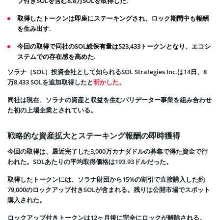
プ付きSOLを含む8.8万SOLを取得した.
取得したトークンは即座にステーキングされ、ロック期間中も報酬
を生み出す.
今回の取得で同社のSOL総保有量は523,433トークンとなり、エコシ
ステムでの存在感を高めた.
ソラナ（SOL）投資会社として知られるSOL Strategies Inc.は14日、8
万8,433 SOLを追加取得したと
明かした。
同社は現在、ソラナの資産と収益を生むバリデーター事業を組み合わせ
た初の上場企業とされている。
戦略的な資産拡大とステーキング報酬の即時獲得
今回の取得は、最近完了した3,000万カナダドルの募集で得た資金で行
われた。SOLあたりの平均取得価格は193.93ドルだった。
取得したトークンには、ソラナ財団から15%の割引で直接購入した約
79,000のロックアップ付きSOLが含まれる。残りは公開市場でスポット
購入された。
ロックアップ付きトークンは12ヶ月後に完全にロックが解除される。