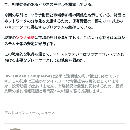
で、相乗効果のあるビジネスモデルを構築している。
今回の取引は、ソラナ財団と市場参加者の関係性も示している。財団は
ネットワークの分散化を支援するため、保有資産の一部を2,000以上の
バリデーターに委任するプログラムを維持している。
現在の
ソラナ価格
は市場の注目を集めており、このような動きはエコシ
ステム全体の安定に寄与する。
この戦略的な取得を通じて、SOLストラテジーはソラナエコシステムに
おける主要なプレーヤーとしての地位を固めた。
Coinspeakerは公平で透明性の高い報道に努めていま
DISCLAIMER:
す。この記事は正確かつタイムリーな情報提供を目的としています
が、投資助言ではありません。市場状況は急速に変化するため、投資
判断の前に情報確認と専門家への相談を強く推奨します。
アルトコインニュース
,
ニュース