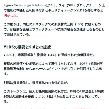
Figure Technology Solutionsは14日、スイ（SUI）ブロックチェーン上
で規制に準拠した利回り付きセキュリティトークンYLDSを発行すると
明かした。
この動きは、同社のナスダックでの新規株式公開（IPO）に続くもの
で、伝統的な金融とブロックチェーン技術の融合を加速させるものとし
て注目されている。
YLDSの概要とSuiとの提携
YLDSは、米国証券取引委員会（SEC）に登録された負債証券だ。
短期の米国債やレポ契約によって裏付けられており、SOFR（担保付翌
日物調達金利）から35ベーシスポイントを差し引いた利回りを生み出
す。
利息は毎日発生し、毎月支払われる仕組みだ。
このトークンは、個人と機関投資家の双方に、即時のP2P送金と24時間
365日の流動性を提供しつつ、利回りを生み出すことを目的としてい
る。