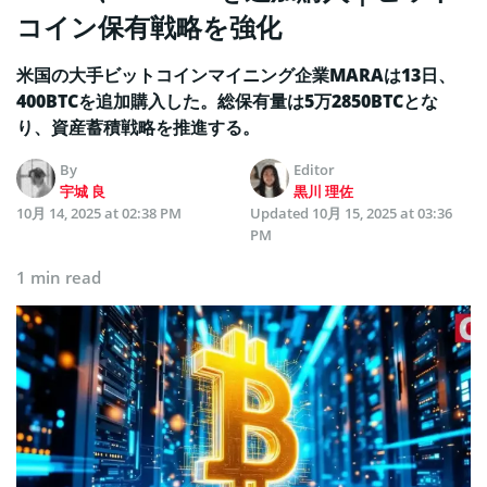
コイン保有戦略を強化
米国の大手ビットコインマイニング企業MARAは13日、
400BTCを追加購入した。総保有量は5万2850BTCとな
り、資産蓄積戦略を推進する。
By
Editor
宇城 良
黒川 理佐
10月 14, 2025 at 02:38 PM
Updated
10月 15, 2025 at 03:36
PM
1 min read