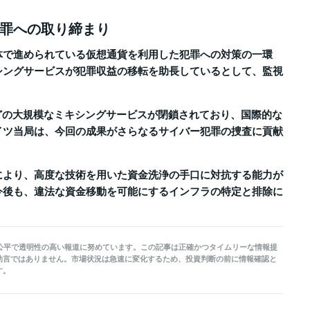
罪への取り締まり
体で進められている仮想通貨を利用した犯罪への対策の一環
シングサービスが犯罪収益の移転を助長しているとして、監視
erなどの大規模なミキシングサービスが閉鎖されており、国際的な
イツ当局は、今回の成果がさらなるサイバー犯罪の捜査に貢献
。
により、高度な技術を用いた資金洗浄の手口に対抗する能力が
今後も、違法な資金移動を可能にするインフラの特定と排除に
kerは公平で透明性の高い報道に努めています。この記事は正確かつタイムリーな情報提
助言ではありません。市場状況は急速に変化するため、投資判断の前に情報確認と
す。