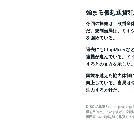
強まる仮想通貨犯
今回の摘発は、欧州全
だ。規制当局は、ミキ
を強めている。
過去にもChipMix
連携が進んでいる。ド
するとの見方を示した
国境を越えた協力体制
向上している。当局は
注力する方針だ。
DISCLAIMER:
Coinspea
供を目的としていますが、投資
専門家への相談を強く推奨しま