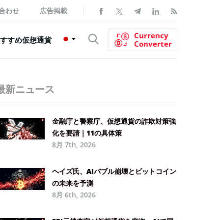
合わせ
広告掲載
Currency
すすめ仮想通貨
Converter
最新ニュース
金融庁と警察庁、仮想通貨の詐欺対策強
化を要請｜11の具体策
8月 7th, 2026
ヘイズ氏、AIバブル崩壊とビットコイン
の未来を予測
8月 6th, 2026