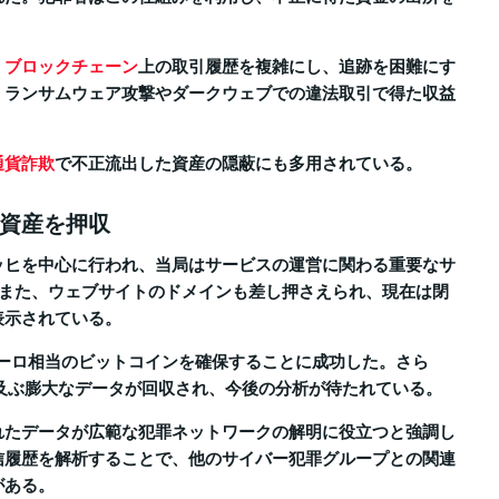
、
ブロックチェーン
上の取引履歴を複雑にし、追跡を困難にす
、ランサムウェア攻撃やダークウェブでの違法取引で得た収益
通貨詐欺
で不正流出した資産の隠蔽にも多用されている。
資産を押収
ッヒを中心に行われ、当局はサービスの運営に関わる重要なサ
。また、ウェブサイトのドメインも差し押さえられ、現在は閉
表示されている。
ユーロ相当のビットコインを確保することに成功した。さら
も及ぶ膨大なデータが回収され、今後の分析が待たれている。
れたデータが広範な犯罪ネットワークの解明に役立つと強調し
信履歴を解析することで、他のサイバー犯罪グループとの関連
がある。