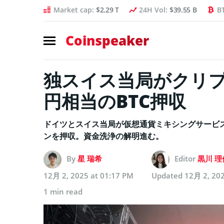
Market cap:
$2.29 T
24H Vol:
$39.55 B
B
Coinspeaker
独スイス当局がクリプ
円相当のBTC押収
ドイツとスイス当局が仮想通貨ミキシングサービ
ンを押収。資金洗浄の解明進む。
By
星 瑞希
Editor
黒川 理
12月 2, 2025 at 01:17 PM
Updated
12月 2, 202
1 min read