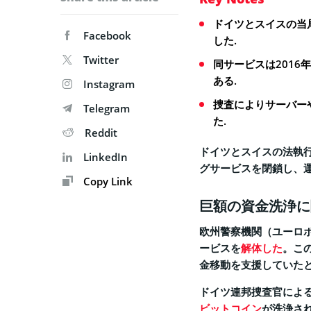
ドイツとスイスの当
Facebook
した.
Twitter
同サービスは2016
ある.
Instagram
捜査によりサーバーや
Telegram
た.
Reddit
ドイツとスイスの法執行
LinkedIn
グサービスを閉鎖し、
Copy Link
巨額の資金洗浄に
欧州警察機関（ユーロポー
ービスを
解体した
。こ
金移動を支援していた
ドイツ連邦捜査官による
ビットコイン
が洗浄さ