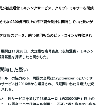
局が仮想通貨ミキシングサービス、クリプトミキサーを閉鎖
年から約2300億円以上の不正資金洗浄に関与していた疑いが
12TBのデータ、約45億円相当のビットコインが押収され
機関は11月28日、大規模な暗号資産（仮想通貨）ミキシン
運営基盤を押収したと明かした。
関与した疑い
ル）の協力の下、両国の当局はCryptomixer.ioというサ
のサービスは2016年から運営され、長期間にわたり違法な資
とされる。
と、同サービスを通じて13億ユーロ（約2300億円）以上の
れた。犯罪者はこの仕組みを利用し、不正に得た資金の出所を