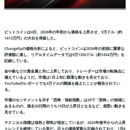
ビットコインは4日、2026年の年初から価格を上昇させ、9万ドル（約
1413万円）の大台を突破した。
Changellyの価格分析によると、ビットコインは2026年の初頭に重要な
評価額に達し、リアルタイムデータでは9万1350ドル（約1434万円）を
記録している。
金や銀などの貴金属と共に上昇しており、トレーダーは市場の転換点に
備えているようだ。市場は1月上旬に顕著な動きを見せており、
YouTubeのレポートでも9万ドルの閾値を超えたことが報告されてい
る。
市場のセンチメントを示す「恐怖・強欲指数」は29で「恐怖」の領域に
あるものの、過去30日間のうち15日が上昇日となるなど、底堅い動きを
見せている。
テクニカル指標は強気と弱気が混在しているが、2025年後半からの上昇
トレンドを維持している形だ。日々の価格変動も記録されており、1月6