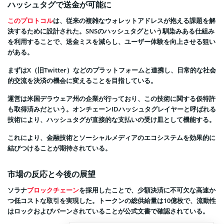
ハッシュタグで送金が可能に
このプロトコル
は、従来の複雑なウォレットアドレスが抱える課題を解
決するために設計された。SNSのハッシュタグという馴染みある仕組み
を利用することで、送金ミスを減らし、ユーザー体験を向上させる狙い
がある。
まずはX（旧Twitter）などのプラットフォームと連携し、日常的な社会
的交流を決済の機会に変えることを目指している。
運営は米国デラウェア州の企業が行っており、この技術に関する仮特許
も取得済みだという。オンチェーンIDハッシュタグレイヤーと呼ばれる
技術により、ハッシュタグが直接的な支払いの受け皿として機能する。
これにより、金融技術とソーシャルメディアのエコシステムを効果的に
結びつけることが期待されている。
市場の反応と今後の展望
ソラナ
ブロックチェーン
を採用したことで、少額決済に不可欠な高速か
つ低コストな取引を実現した。トークンの総供給量は10億枚で、流動性
はロックおよびバーンされていることが公式文書で確認されている。