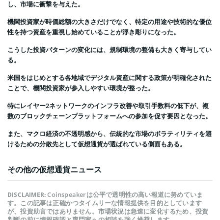
し、市場に衝撃を与えた。
機関投資家が時価総額の大きさだけでなく、特定の用途や技術的な優位
性を持つ資産を重視し始めていることが浮き彫りになった。
こうした投資パターンの変化には、規制環境の整備も大きく寄与してい
る。
米国をはじめとする各地域でデジタル資産に関する政策が明確化された
ことで、機関投資家が参入しやすい環境が整った。
特にレイヤー2ネットワークのインフラ改善や取引手数料の低下が、複
数のブロックチェーンプラットフォームへの参加を促す要因となった。
また、マクロ経済の不透明感から、伝統的な市場のボラティリティを避
けるための分散先として仮想通貨が選ばれている側面もある。
その他の仮想通貨ニュース
Coinspeakerは公平で透明性の高い報道に努めていま
DISCLAIMER:
す。この記事は正確かつタイムリーな情報提供を目的としています
が、投資助言ではありません。市場状況は急速に変化するため、投資
判断の前に情報確認と専門家への相談を強く推奨します。