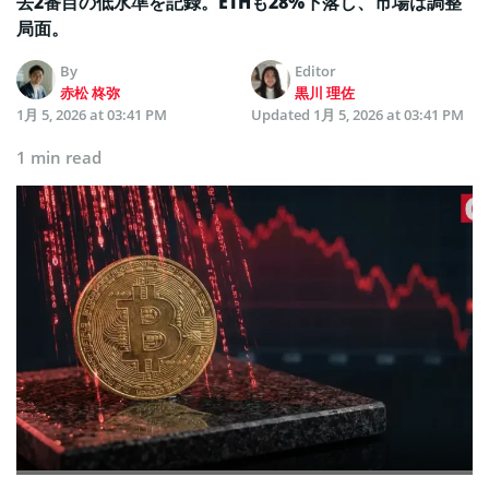
去2番目の低水準を記録。ETHも28%下落し、市場は調整
局面。
By
Editor
赤松 柊弥
黒川 理佐
1月 5, 2026 at 03:41 PM
Updated
1月 5, 2026 at 03:41 PM
1 min read