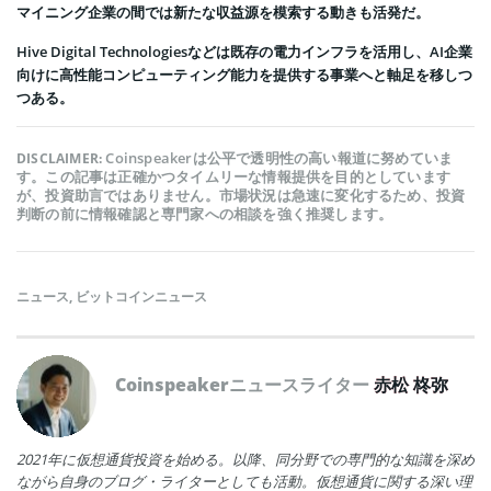
マイニング企業の間では新たな収益源を模索する動きも活発だ。
Hive Digital Technologiesなどは既存の電力インフラを活用し、AI企業
向けに高性能コンピューティング能力を提供する事業へと軸足を移しつ
つある。
Coinspeakerは公平で透明性の高い報道に努めていま
DISCLAIMER:
す。この記事は正確かつタイムリーな情報提供を目的としています
が、投資助言ではありません。市場状況は急速に変化するため、投資
判断の前に情報確認と専門家への相談を強く推奨します。
ニュース
,
ビットコインニュース
Coinspeakerニュースライター
赤松 柊弥
2021年に仮想通貨投資を始める。以降、同分野での専門的な知識を深め
ながら自身のブログ・ライターとしても活動。仮想通貨に関する深い理