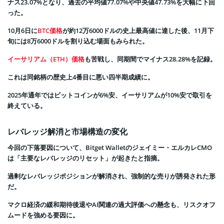
ナス23.07%となり、過去の平均値77.07%や中央値47.73%を大幅に下回
った。
10月6日に
BTC価格
が約12万6000ドルの史上最高値に達した後、11月下
旬には8万6000ドルを割り込む場面もみられた。
イーサリアム（ETH）価格
も苦戦し、同期間でマイナス28.28%を記録。
これは同銘柄の歴史上4番目に悪い四半期成績に。
2025年通年ではビットコインが6%安、イーサリアムが10%安で取引を
終えている。
レバレッジ解消と市場構造の変化
今回の下落要因について、Bitget Walletのジェイミー・エルカレCMO
は「主要なレバレッジのリセット」が起きたと指摘。
過剰なレバレッジポジションが解消され、強制的な売りが誘発された形
だ。
マクロ経済の緩和期待後退やAI関連の過大評価への懸念も、リスクオフ
ムードを強める要因に。