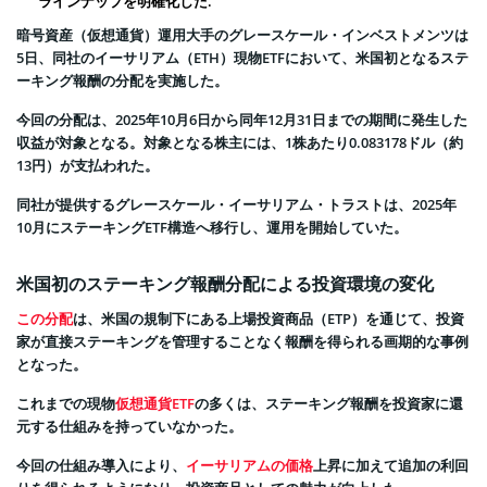
ラインナップを明確化した.
暗号資産（仮想通貨）運用大手のグレースケール・インベストメンツは
5日、同社のイーサリアム（ETH）現物ETFにおいて、米国初となるステ
ーキング報酬の分配を実施した。
今回の分配は、2025年10月6日から同年12月31日までの期間に発生した
収益が対象となる。対象となる株主には、1株あたり0.083178ドル（約
13円）が支払われた。
同社が提供するグレースケール・イーサリアム・トラストは、2025年
10月にステーキングETF構造へ移行し、運用を開始していた。
米国初のステーキング報酬分配による投資環境の変化
この分配
は、米国の規制下にある上場投資商品（ETP）を通じて、投資
家が直接ステーキングを管理することなく報酬を得られる画期的な事例
となった。
これまでの現物
仮想通貨ETF
の多くは、ステーキング報酬を投資家に還
元する仕組みを持っていなかった。
今回の仕組み導入により、
イーサリアムの価格
上昇に加えて追加の利回