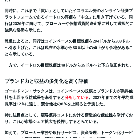
同時に、これまで「買い」としていたイスラエル発のオンライン証券プ
ラットフォームであるイートロの評価を「中立」に引き下げている。同
行は2026年に向けて、ブローカーや仮想通貨関連企業に対して選択的に
強気な姿勢を示した。
報道によると、同行はコインベースの目標株価を294ドルから303ドル
へ引き上げた。これは現在の水準から30％以上の値上がり余地があるこ
とを示している。
一方で、イートロの目標株価は48ドルから39ドルへと下方修正された。
ブランド力と収益の多角化を高く評価
ゴールドマン・サックスは、コインベースの規模とブランド力が業界他
社を上回る収益成長を牽引すると
分析している
。2027年までの年平均成
長率は12％に達し、競合他社の8％を上回ると予測した。
特に注目点として、顧客獲得コストにおける構造的な優位性を挙げてお
り、これが市場シェア拡大を後押しするとみている。
加えて、ブローカー業務や銀行サービス、資産管理、トークン化サービ