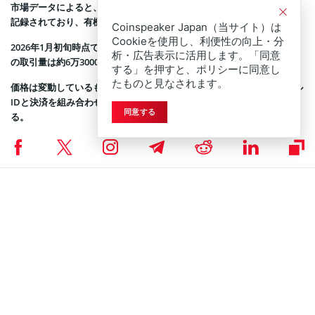
市場データによると、取引ペアの作成から約3ヶ月で一定の取引活動が
記録されており、有機的な市場検証が進んでいるようだ。
Coinspeaker Japan（当サイト）は
Cookieを使用し、利便性の向上・分
2026年1月初旬時点での時価総額は約48万2000ドルに達している。1日
析・広告表示に活用します。「同意
の取引量は約6万3000ドルを記録し、活発な市場参加が見られる。
する」を押すと、ポリシーに同意し
たものと見なされます。
価格は変動しているものの、初期段階のプロジェクトとして、デジタル
IDと決済を組み合わせたインフラ構想には一定の関心が寄せられてい
同意する
る。
QPAYのような新興プロジェクトは、
これから伸びる仮想通貨
銘柄を探
す投資家の間で注目を集めている。また、実際にサービスを利用するに
は、対応する
ソラナウォレット
の準備が必要だ。
Coinspeakerは公平で透明性の高い報道に努めていま
DISCLAIMER:
す。この記事は正確かつタイムリーな情報提供を目的としています
が、投資助言ではありません。市場状況は急速に変化するため、投資
判断の前に情報確認と専門家への相談を強く推奨します。
ニュース
,
ブロックチェーンニュース