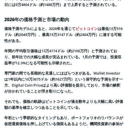
日には9万4804ドル（約1488万円）まで上昇すると予測されている。
2026年の価格予測と市場の動向
価格予測モデルによると、2026年を通じて
ビットコイン
は最低13万516
ドル（約2049万円）、最高15万3147ドル（約2404万円）に達する可能
性がある。
年間の平均取引価格は13万4174ドル（約2106万円）と予測されてお
り、前年比での大幅な成長が見込まれている。1月の予測では、投資収
益率が12.3%になる可能性も示唆された。
専門家の間でも長期的な見通しにはばらつきがある。Wallet Investor
は1年以内に10万3675ドル（約1627万円）という保守的な予測を示す一
方、Digital Coin Priceはより高い評価額を提示しており、市場の解釈
が分かれていることが浮き彫りになった。
それでも、価格の軌跡はビットコインが過去数年よりも大幅に高い評価
額の基準を確立しつつあることを示している。
年初という季節的なタイミングもあり、ポートフォリオのリバランスが
仮想通貨価格を押し上げている側面もあるようだ。機関投資家の参加が