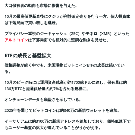
大口保有者の動向も市場に影響を与えた。
10月の最高値更新直後にクジラが利益確定売りを行う一方、個人投資家
は下落局面で買い増しを継続。
プライバシー重視のジーキャッシュ（ZEC）やモネロ（XMR）といった
アルトコイン
は下落局面でも相対的に堅調な動きを見せた。
ETFの成長と基盤拡大
価格調整が続く中でも、米国現物ビットコインETFの成長は続いてい
る。
10月のピーク時には運用資産残高が約1700億ドルに達し、保有量は約
136万BTCと流通供給量の約7%を占める規模に。
オンチェーンデータも底堅さを示している。
2025年を通じてビットコインは約340万の新規ウォレットを追加。
イーサリアムは約3100万の新規アドレスを追加しており、価格低迷下で
もユーザー基盤の拡大が進んでいることがうかがえる。