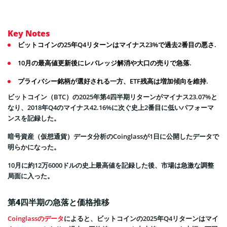
Key Notes
ビットコインの25年Q4リターンはマイナス23%で過去2番目の悪さ.
10月の最高値更新後にレバレッジ解消や大口の売りで急落.
プライバシー銘柄が選好される一方、ETF残高は増加傾向を維持.
ビットコイン（BTC）の2025年第4四半期リターンがマイナス23.07%と
なり、2018年Q4のマイナス42.16%に次ぐ史上2番目に低いパフォーマ
ンスを記録した。
暗号資産（仮想通貨）データ分析のCoinglassが1日に公開したデータで
明らかになった。
10月に約12万6000ドルの史上最高値を記録した後、市場は急激な調整
局面に入った。
第4四半期の急落と価格推移
Coinglassのデータ
によると、ビットコインの2025年Q4リターンはマイ