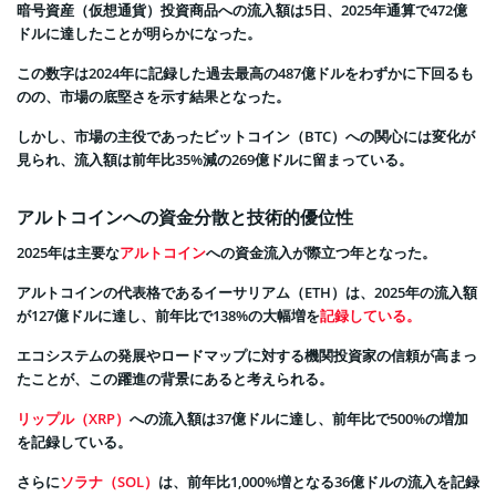
暗号資産（仮想通貨）投資商品への流入額は5日、2025年通算で472億
ドルに達したことが明らかになった。
この数字は2024年に記録した過去最高の487億ドルをわずかに下回るも
のの、市場の底堅さを示す結果となった。
しかし、市場の主役であったビットコイン（BTC）への関心には変化が
見られ、流入額は前年比35%減の269億ドルに留まっている。
アルトコインへの資金分散と技術的優位性
2025年は主要な
アルトコイン
への資金流入が際立つ年となった。
アルトコインの代表格であるイーサリアム（ETH）は、2025年の流入額
が127億ドルに達し、前年比で138%の大幅増を
記録している。
エコシステムの発展やロードマップに対する機関投資家の信頼が高まっ
たことが、この躍進の背景にあると考えられる。
リップル（XRP）
への流入額は37億ドルに達し、前年比で500%の増加
を記録している。
さらに
ソラナ（SOL）
は、前年比1,000%増となる36億ドルの流入を記録