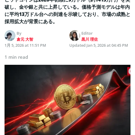
破し、金や銀と共に上昇している。価格予測モデルは年内
に平均13万ドル台への到達を示唆しており、市場の成熟と
採用拡大が背景にある。
By
Editor
倉元 大智
黒川 理佐
1月 5, 2026 at 11:51 PM
Updated
Jan 5, 2026 at 04:45 PM
1 min read