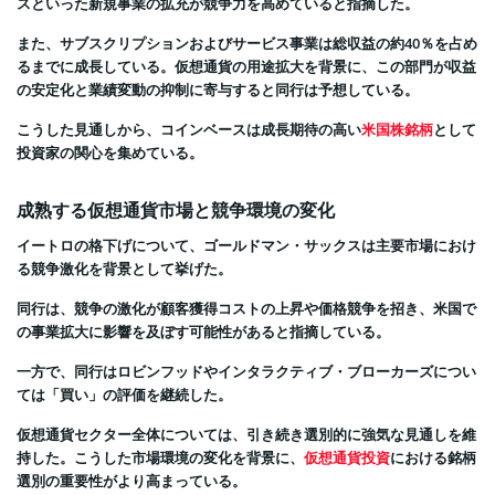
スといった新規事業の拡充が競争力を高めていると指摘した。
また、サブスクリプションおよびサービス事業は総収益の約40％を占め
るまでに成長している。仮想通貨の用途拡大を背景に、この部門が収益
の安定化と業績変動の抑制に寄与すると同行は予想している。
こうした見通しから、コインベースは成長期待の高い
米国株銘柄
として
投資家の関心を集めている。
成熟する仮想通貨市場と競争環境の変化
イートロの格下げについて、ゴールドマン・サックスは主要市場におけ
る競争激化を背景として挙げた。
同行は、競争の激化が顧客獲得コストの上昇や価格競争を招き、米国で
の事業拡大に影響を及ぼす可能性があると指摘している。
一方で、同行はロビンフッドやインタラクティブ・ブローカーズについ
ては「買い」の評価を継続した。
仮想通貨セクター全体については、引き続き選別的に強気な見通しを維
持した。こうした市場環境の変化を背景に、
仮想通貨投資
における銘柄
選別の重要性がより高まっている。