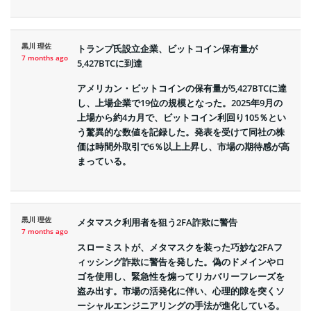
黒川 理佐
トランプ氏設立企業、ビットコイン保有量が
7 months ago
5,427BTCに到達
アメリカン・ビットコインの保有量が5,427BTCに達
し、上場企業で19位の規模となった。2025年9月の
上場から約4カ月で、ビットコイン利回り105％とい
う驚異的な数値を記録した。発表を受けて同社の株
価は時間外取引で6％以上上昇し、市場の期待感が高
まっている。
黒川 理佐
メタマスク利用者を狙う2FA詐欺に警告
7 months ago
スローミストが、メタマスクを装った巧妙な2FAフ
ィッシング詐欺に警告を発した。偽のドメインやロ
ゴを使用し、緊急性を煽ってリカバリーフレーズを
盗み出す。市場の活発化に伴い、心理的隙を突くソ
ーシャルエンジニアリングの手法が進化している。