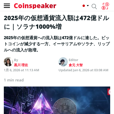
Coinspeaker
2025年の仮想通貨流入額は472億ドル
に｜ソラナ1000%増
2025年の仮想通貨への流入額は472億ドルに達した。ビッ
トコインが減少する一方、イーサリアムやソラナ、リップ
ルへの流入が急増。
By
Editor
黒川 理佐
倉元 大智
1月 6, 2026 at 11:13 AM
Updated
Jan 6, 2026 at 03:08 AM
1 min read