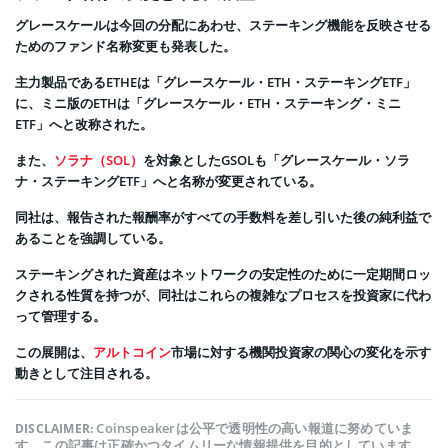
グレースケールは今回の分配にあわせ、ステーキング機能を反映させる
ためのファンド名称変更も発表した。
主力製品であるETHEは「グレースケール・ETH・ステーキングETF」
に、ミニ版のETHは「グレースケール・ETH・ステーキング・ミニ
ETF」へと改称された。
また、
ソラナ（SOL）
を対象としたGSOLも「グレースケール・ソラ
ナ・ステーキングETF」へと名称が変更されている。
同社は、報告された報酬率がすべての手数料を差し引いた後の純利益で
あることを強調している。
ステーキングされた資産はネットワークの安定性のために一定期間ロッ
クされる性質を持つが、同社はこれらの複雑なプロセスを投資家に代わ
って管理する。
この展開は、
アルトコイン
市場に対する機関投資家の関心の変化を示す
動きとして注目される。
Coinspeakerは公平で透明性の高い報道に努めていま
DISCLAIMER:
す。この記事は正確かつタイムリーな情報提供を目的としています