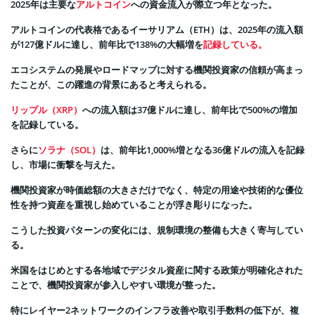
2025年は主要な
アルトコイン
への資金流入が際立つ年となった。
アルトコインの代表格であるイーサリアム（ETH）は、2025年の流入額
が127億ドルに達し、前年比で138%の大幅増を
記録している。
エコシステムの発展やロードマップに対する機関投資家の信頼が高まっ
たことが、この躍進の背景にあると考えられる。
リップル（XRP）
への流入額は37億ドルに達し、前年比で500%の増加
を記録している。
さらに
ソラナ（SOL）
は、前年比1,000%増となる36億ドルの流入を記録
し、市場に衝撃を与えた。
機関投資家が時価総額の大きさだけでなく、特定の用途や技術的な優位
性を持つ資産を重視し始めていることが浮き彫りになった。
こうした投資パターンの変化には、規制環境の整備も大きく寄与してい
る。
米国をはじめとする各地域でデジタル資産に関する政策が明確化された
ことで、機関投資家が参入しやすい環境が整った。
特にレイヤー2ネットワークのインフラ改善や取引手数料の低下が、複