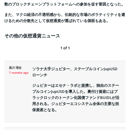
数のブロックチェーンプラットフォームへの参加を促す要因となった。
また、マクロ経済の不透明感から、伝統的な市場のボラティリティを避
けるための分散先として仮想通貨が選ばれている側面もある。
その他の仮想通貨ニュース
1
of
1
黒川 理佐
ソラナ大手ジュピター、ステーブルコインJupUSD
7 months ago
ローンチ
ジュピターはエセナ・ラボと提携し、独自のステー
ブルコインJupUSDを導入した。裏付け資産にはブ
ラックロックのトークン化国債ファンドBUIDLが活
用される。ジュピターエコシステム全体の主要な担
保資産となる。