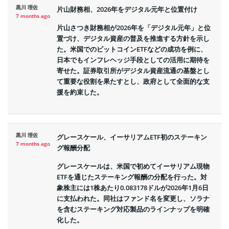
黒川 理佐
片山財務相、2026年をデジタル元年と位置付け
7 months ago
片山さつき財務相が2026年を「デジタル元年」と位
置づけ、デジタル資産の普及を推進する方針を示し
た。米国でのビットコインETFなどの成功を例に、
日本でもインフレヘッジ手段としての活用に期待を
寄せた。証券取引所がデジタル資産流通の基盤とし
て重要な役割を果たすとし、政府として全面的な支
援を約束した。
黒川 理佐
グレースケール、イーサリアムETF初のステーキン
7 months ago
グ報酬分配
グレースケールは、米国で初めてイーサリアム現物
ETFを通じたステーキング報酬の分配を行った。対
象株主には1株あたり0.083178ドルが2026年1月6日
に支払われた。同社はファンド名を変更し、ソラナ
を含むステーキング対応製品のラインナップを明確
化した。