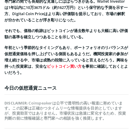
専門家の間でも長期的な見通しにはばらつきがある。Wallet Investor
は1年以内に10万3675ドル（約1627万円）という保守的な予測を示す一
方、Digital Coin Priceはより高い評価額を提示しており、市場の解釈
が分かれていることが浮き彫りになった。
それでも、価格の軌跡はビットコインが過去数年よりも大幅に高い評価
額の基準を確立しつつあることを示している。
年初という季節的なタイミングもあり、ポートフォリオのリバランスが
仮想通貨価格を押し上げている側面もあるようだ。機関投資家の参加が
増え続ける中、市場は成熟の段階に入っていると言えるだろう。興味を
持った投資家は、安全な
ビットコイン買い方
を事前に確認しておくとよ
いだろう。
今日の仮想通貨ニュース
Coinspeakerは公平で透明性の高い報道に努めていま
DISCLAIMER:
す。この記事は正確かつタイムリーな情報提供を目的としています
が、投資助言ではありません。市場状況は急速に変化するため、投資
判断の前に情報確認と専門家への相談を強く推奨します。