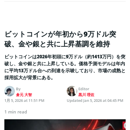
ビットコインが年初から9万ドル突
破、金や銀と共に上昇基調を維持
ビットコインは2026年初頭に9万ドル（約1413万円）を突
破し、金や銀と共に上昇している。価格予測モデルは年内
に平均13万ドル台への到達を示唆しており、市場の成熟と
採用拡大が背景にある。
By
Editor
倉元 大智
黒川 理佐
1月 5, 2026 at 11:51 PM
Updated
Jan 5, 2026 at 04:45 PM
1 min read