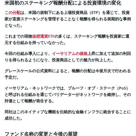
米国初のステーキング報酬分配による投資環境の変化
この分配
は、米国の規制下にある上場投資商品（ETP）を通じて、投資
家が直接ステーキングを管理することなく報酬を得られる画期的な事例
となった。
これまでの現物
仮想通貨ETF
の多くは、ステーキング報酬を投資家に還
元する仕組みを持っていなかった。
今回の仕組み導入により、
イーサリアムの価格
上昇に加えて追加の利回
りを得られるようになり、投資商品としての魅力が向上した。
グレースケールの公式資料によると、報酬の分配は今後月次で行われる
予定だ。
イーサリアム・ネットワークでは、プルーフ・オブ・ステーク（PoS）
と呼ばれる仕組みを通じてバリデーターがネットワークを維持し、その
対価として報酬が発生する。
同社はこのネイティブな機能を伝統的な金融インフラに統合することに
成功した。
ファンド名称の変更と今後の展望