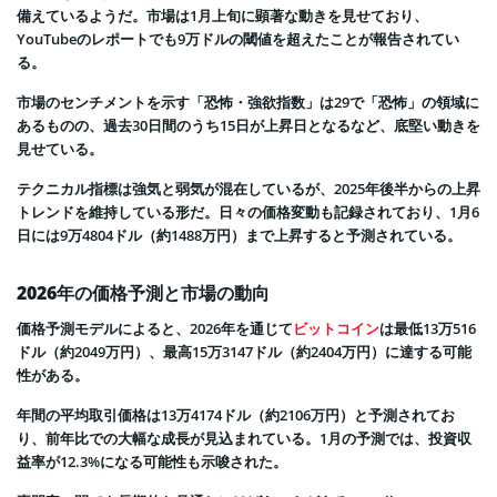
備えているようだ。市場は1月上旬に顕著な動きを見せており、
YouTubeのレポートでも9万ドルの閾値を超えたことが報告されてい
る。
市場のセンチメントを示す「恐怖・強欲指数」は29で「恐怖」の領域に
あるものの、過去30日間のうち15日が上昇日となるなど、底堅い動きを
見せている。
テクニカル指標は強気と弱気が混在しているが、2025年後半からの上昇
トレンドを維持している形だ。日々の価格変動も記録されており、1月6
日には9万4804ドル（約1488万円）まで上昇すると予測されている。
2026年の価格予測と市場の動向
価格予測モデルによると、2026年を通じて
ビットコイン
は最低13万516
ドル（約2049万円）、最高15万3147ドル（約2404万円）に達する可能
性がある。
年間の平均取引価格は13万4174ドル（約2106万円）と予測されてお
り、前年比での大幅な成長が見込まれている。1月の予測では、投資収
益率が12.3%になる可能性も示唆された。