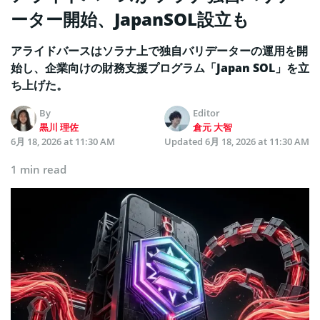
ーター開始、JapanSOL設立も
アライドバースはソラナ上で独自バリデーターの運用を開
始し、企業向けの財務支援プログラム「Japan SOL」を立
ち上げた。
By
Editor
黒川 理佐
倉元 大智
6月 18, 2026 at 11:30 AM
Updated
6月 18, 2026 at 11:30 AM
1 min read