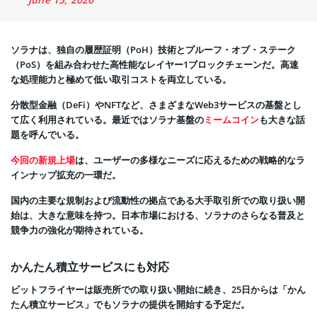
ソラナは、独自の履歴証明（PoH）技術とプルーフ・オブ・ステーク
（PoS）を組み合わせた高性能なレイヤー1ブロックチェーンだ。高速
な処理能力と極めて低い取引コストを両立している。
分散型金融（DeFi）やNFTなど、さまざまなWeb3サービスの基盤とし
て広く利用されている。最近ではソラナ基盤の
ミームコイン
も大きな話
題を呼んでいる。
今回の新規上場
は、ユーザーの多様なニーズに応えるための戦略的なラ
インナップ拡充の一環だ。
国内の主要な規制および流動性の拠点である大手取引所での取り扱い開
始は、大きな意味を持つ。日本市場における、ソラナのさらなる普及と
競争力の強化が期待されている。
かんたん積立サービスにも対応
ビットフライヤーは販売所での取り扱い開始に続き、25日からは「かん
たん積立サービス」でもソラナの提供を開始する予定だ。