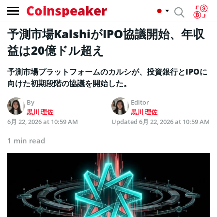
Coinspeaker
予測市場KalshiがIPO協議開始、年収
益は20億ドル超え
予測市場プラットフォームのカルシが、投資銀行とIPOに
向けた初期段階の協議を開始した。
By
Editor
黒川 理佐
黒川 理佐
6月 22, 2026 at 10:59 AM
Updated
6月 22, 2026 at 10:59 AM
1 min read