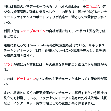
同社は独自のバリデーターである「Allied Validator」を
立ち上げ
、デ
ジタル資産管理の強化に乗り出した。この動きは、同社が掲げるオンチ
ェーンファイナンスのポートフォリオ戦略の一環として位置付けられて
いる。
利回り付き
ステーブルコイン
の自社管理に続く、2つ目の主要な取り組
みとなる。
運用にあたってはDawn Labsから技術支援を受けている。リキッドス
テーキングトークン（LST）を用いたルーピング戦略を導入し、効率的
な資産運用を目指す。
ソラナ
が選ばれた背景には、その高速な処理能力と低コストな設計があ
る。
これは、
ビットコイン
などの他の主要チェーンと比較しても優位性が高
い。
また、将来的に多くの現実資産がオンチェーンに移行するという同社の
見立ても影響している。ソラナ上でのトークン化された株式取引の成長
など、インターネット資本市場としての役割が高く評価された。