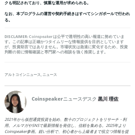
クも明記されており、慎重な運用が求められる。
なお、本プログラムの運営や契約手続きはすべてシンガポールで行われ
る。
Coinspeakerは公平で透明性の高い報道に努めていま
DISCLAIMER:
す。この記事は正確かつタイムリーな情報提供を目的としています
が、投資助言ではありません。市場状況は急速に変化するため、投資
判断の前に情報確認と専門家への相談を強く推奨します。
アルトコインニュース
,
ニュース
Coinspeakerニュースデスク
黒川 理佐
2021年から仮想通貨投資を始め、数十のプロジェクトをリサーチ・利
用。メルマガやSNSで最新情報を発信し、信頼を集める。2025年より
Coinspeaker参画。鋭い分析で、初心者から上級者まで役立つ情報を提