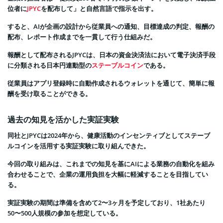
位者に
JPYC
を配布して」と自然言語で指示を出す。
すると、AIが企画の設計から従業員への通知、目標達成の判定、報酬の
配布、レポート作成までを一貫して行う仕組みだ。
報酬として配布されるJPYCは、日本の資金決済法において電子決済手段
に分類される日本円連動型の
ステーブルコイン
である。
従業員はアプリ登録時に自動作成されるウォレットを通じて、簡単に報
酬を受け取ることができる。
過去の知見を活かした実証実験
同社とJPYCは2024年から、健康活動のインセンティブとしてステーブ
ルコインを活用する実証実験に取り組んできた。
今回の取り組みは、これまでの知見を基にAIによる業務の自動化を組み
合わせることで、企業の運用負担を大幅に軽減することを目指してい
る。
実証実験の期間は準備を含めて2〜3ヶ月を予定しており、1社あたり
50〜500人規模の参加を想定している。