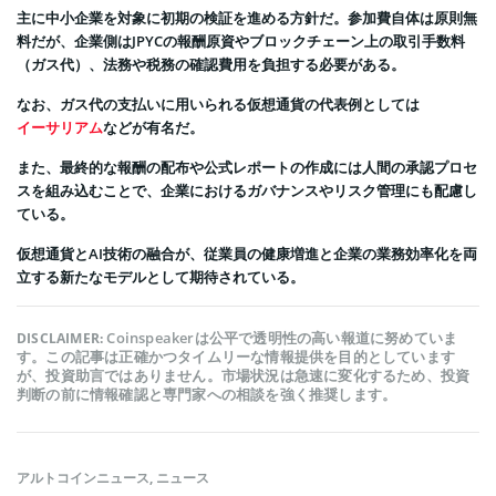
主に中小企業を対象に初期の検証を進める方針だ。参加費自体は原則無
料だが、企業側はJPYCの報酬原資やブロックチェーン上の取引手数料
（ガス代）、法務や税務の確認費用を負担する必要がある。
なお、ガス代の支払いに用いられる仮想通貨の代表例としては
イーサリアム
などが有名だ。
また、最終的な報酬の配布や公式レポートの作成には人間の承認プロセ
スを組み込むことで、企業におけるガバナンスやリスク管理にも配慮し
ている。
仮想通貨とAI技術の融合が、従業員の健康増進と企業の業務効率化を両
立する新たなモデルとして期待されている。
Coinspeakerは公平で透明性の高い報道に努めていま
DISCLAIMER:
す。この記事は正確かつタイムリーな情報提供を目的としています
が、投資助言ではありません。市場状況は急速に変化するため、投資
判断の前に情報確認と専門家への相談を強く推奨します。
アルトコインニュース
,
ニュース