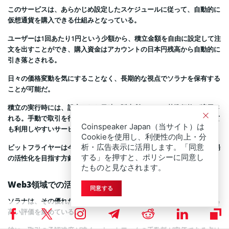
このサービスは、あらかじめ設定したスケジュールに従って、自動的に
仮想通貨を購入できる仕組みとなっている。
ユーザーは1回あたり1円という少額から、積立金額を自由に設定して注
文を出すことができ、購入資金はアカウントの日本円残高から自動的に
引き落とされる。
日々の価格変動を気にすることなく、長期的な視点でソラナを保有する
ことが可能だ。
積立の実行時には、設定された日時の販売所における基準価格が適用さ
れる。手動で取引を行う手間が省けるため、仮想通貨の初心者にとって
Coinspeaker Japan（当サイト）は
も利用しやすいサービスと言えるだろう。
Cookieを使用し、利便性の向上・分
析・広告表示に活用します。「同意
ビットフライヤーは今後も、利便性の高いサービスの提供を通じて市場
する」を押すと、ポリシーに同意し
の活性化を目指す方針だ。
たものと見なされます。
Web3領域での活用が広がるソラナ
同意する
ソラナは、その優れた技術的特徴から、世界中の開発者やユーザーから
高い評価を集めている。