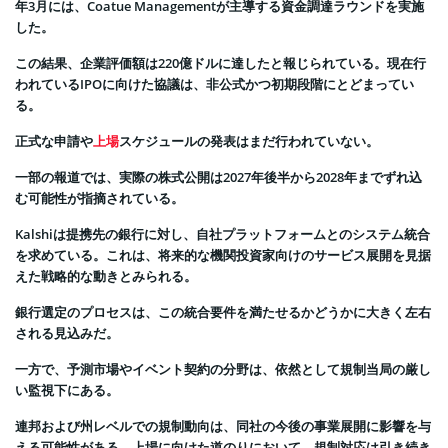
年3月には、Coatue Managementが主導する資金調達ラウンドを実施
した。
この結果、企業評価額は220億ドルに達したと報じられている。現在行
われているIPOに向けた協議は、非公式かつ初期段階にとどまってい
る。
正式な申請や
上場
スケジュールの発表はまだ行われていない。
一部の報道では、実際の株式公開は2027年後半から2028年までずれ込
む可能性が指摘されている。
Kalshiは提携先の銀行に対し、自社プラットフォームとのシステム統合
を求めている。これは、将来的な機関投資家向けのサービス展開を見据
えた戦略的な動きとみられる。
銀行選定のプロセスは、この統合要件を満たせるかどうかに大きく左右
される見込みだ。
一方で、予測市場やイベント契約の分野は、依然として規制当局の厳し
い監視下にある。
連邦および州レベルでの規制動向は、同社の今後の事業展開に影響を与
える可能性がある。上場に向けた道のりにおいて、規制対応は引き続き