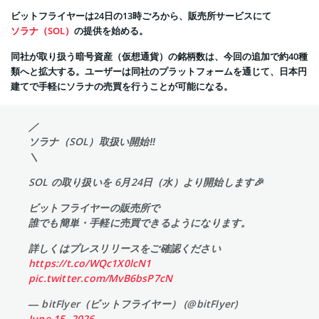
ビットフライヤーは24日の13時ごろから、販売所サービスにて
ソラナ（SOL）
の提供を始める。
同社が取り扱う暗号資産（仮想通貨）の銘柄数は、今回の追加で約40種
類へと拡大する。ユーザーは同社のプラットフォームを通じて、日本円
建てで手軽にソラナの売買を行うことが可能になる。
／
ソラナ（SOL）取扱い開始‼️
＼
SOL の取り扱いを 6月24日（水）より開始します🎉
ビットフライヤーの販売所で
誰でも簡単・手軽に売買できるようになります。
詳しくはプレスリリースをご確認ください
https://t.co/WQc1X0lcN1
pic.twitter.com/MvB6bsP7cN
— bitFlyer（ビットフライヤー） (@bitFlyer)
June 15, 2026