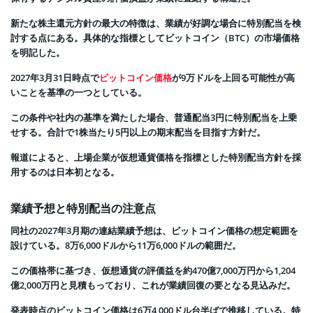
新たな株主還元方針の最大の特徴は、業績が好調な場合に特別配当を検
討する点にある。具体的な指標としてビットコイン（BTC）の市場価格
を明記した。
2027年3月31日時点で
ビットコイン価格
が9万ドルを上回る可能性が高
いことを基準の一つとしている。
この条件や社内の基準を満たした場合、普通配当3円に特別配当を上乗
せする。合計で1株当たり5円以上の期末配当を目指す方針だ。
報道によると、上場企業が仮想通貨価格を指標とした特別配当方針を採
用するのは日本初となる。
業績予想と特別配当の注意点
同社の2027年3月期の連結業績予想は、ビットコイン価格の想定範囲を
設けている。8万6,000ドルから11万6,000ドルの範囲だ。
この価格帯に基づき、仮想通貨の評価益を約470億7,000万円から1,204
億2,000万円と見積もっており、これが業績回復の要となる見込みだ。
発表時点のビットコイン価格は6万4,000ドル台半ばで推移している。特