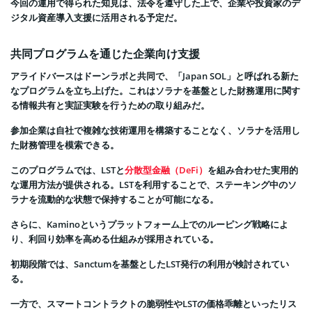
今回の運用で得られた知見は、法令を遵守した上で、企業や投資家のデ
ジタル資産導入支援に活用される予定だ。
共同プログラムを通じた企業向け支援
アライドバースはドーンラボと共同で、「Japan SOL」と呼ばれる新た
なプログラムを立ち上げた。これはソラナを基盤とした財務運用に関す
る情報共有と実証実験を行うための取り組みだ。
参加企業は自社で複雑な技術運用を構築することなく、ソラナを活用し
た財務管理を模索できる。
このプログラムでは、LSTと
分散型金融（DeFi）
を組み合わせた実用的
な運用方法が提供される。LSTを利用することで、ステーキング中のソ
ラナを流動的な状態で保持することが可能になる。
さらに、Kaminoというプラットフォーム上でのルーピング戦略によ
り、利回り効率を高める仕組みが採用されている。
初期段階では、Sanctumを基盤としたLST発行の利用が検討されてい
る。
一方で、スマートコントラクトの脆弱性やLSTの価格乖離といったリス