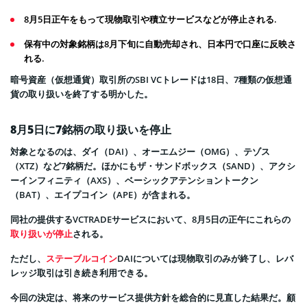
8月5日正午をもって現物取引や積立サービスなどが停止される.
保有中の対象銘柄は8月下旬に自動売却され、日本円で口座に反映さ
れる.
暗号資産（仮想通貨）取引所のSBI VCトレードは18日、7種類の仮想通
貨の取り扱いを終了する明かした。
8月5日に7銘柄の取り扱いを停止
対象となるのは、ダイ（DAI）、オーエムジー（OMG）、テゾス
（XTZ）など7銘柄だ。ほかにもザ・サンドボックス（SAND）、アクシ
ーインフィニティ（AXS）、ベーシックアテンショントークン
（BAT）、エイプコイン（APE）が含まれる。
同社の提供するVCTRADEサービスにおいて、8月5日の正午にこれらの
取り扱いが停止
される。
ただし、
ステーブルコイン
DAIについては現物取引のみが終了し、レバ
レッジ取引は引き続き利用できる。
今回の決定は、将来のサービス提供方針を総合的に見直した結果だ。顧