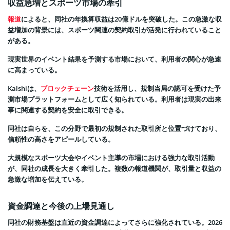
収益急増とスポーツ市場の牽引
報道
によると、同社の年換算収益は20億ドルを突破した。この急激な収
益増加の背景には、スポーツ関連の契約取引が活発に行われていること
がある。
現実世界のイベント結果を予測する市場において、利用者の関心が急速
に高まっている。
Kalshiは、
ブロックチェーン
技術を活用し、規制当局の認可を受けた予
測市場プラットフォームとして広く知られている。利用者は現実の出来
事に関連する契約を安全に取引できる。
同社は自らを、この分野で最初の規制された取引所と位置づけており、
信頼性の高さをアピールしている。
大規模なスポーツ大会やイベント主導の市場における強力な取引活動
が、同社の成長を大きく牽引した。複数の報道機関が、取引量と収益の
急激な増加を伝えている。
資金調達と今後の上場見通し
同社の財務基盤は直近の資金調達によってさらに強化されている。2026