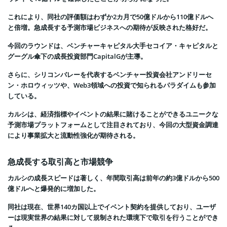
これにより、同社の評価額はわずか2カ月で50億ドルから110億ドルへ
と倍増。急成長する予測市場ビジネスへの期待が反映された格好だ。
今回のラウンドは、ベンチャーキャピタル大手セコイア・キャピタルと
グーグル傘下の成長投資部門CapitalGが主導。
さらに、シリコンバレーを代表するベンチャー投資会社アンドリーセ
ン・ホロウィッツや、Web3領域への投資で知られるパラダイムも参加
している。
カルシは、経済指標やイベントの結果に賭けることができるユニークな
予測市場プラットフォームとして注目されており、今回の大型資金調達
により事業拡大と流動性強化が期待される。
急成長する取引高と市場競争
カルシの成長スピードは著しく、年間取引高は前年の約3億ドルから500
億ドルへと爆発的に増加した。
同社は現在、世界140カ国以上でイベント契約を提供しており、ユーザ
ーは現実世界の結果に対して規制された環境下で取引を行うことができ