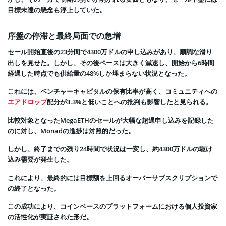
目標未達の懸念も浮上していた。
序盤の停滞と最終局面での急増
セール開始直後の23分間で4300万ドルの申し込みがあり、順調な滑り
出しを見せた。しかし、その後ペースは大きく減速し、開始から6時間
経過した時点でも供給量の48%しか埋まらない状況となった。
これには、ベンチャーキャピタルの保有比率が高く、コミュニティへの
エアドロップ
配分が3.3%と低いことへの批判も影響したと見られる。
比較対象となったMegaETHのセールが大幅な超過申し込みを記録した
のに対し、Monadの進捗は対照的だった。
しかし、終了までの残り24時間で状況は一変し、約4300万ドルの駆け
込み需要が発生した。
これにより、最終的には目標額を上回るオーバーサブスクリプションで
の終了となった。
この成功により、コインベースのプラットフォームにおける個人投資家
の活性化が実証された形だ。