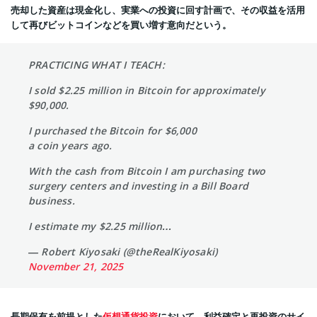
売却した資産は現金化し、実業への投資に回す計画で、その収益を活用
して再びビットコインなどを買い増す意向だという。
PRACTICING WHAT I TEACH:
I sold $2.25 million in Bitcoin for approximately
$90,000.
I purchased the Bitcoin for $6,000
a coin years ago.
With the cash from Bitcoin I am purchasing two
surgery centers and investing in a Bill Board
business.
I estimate my $2.25 million…
— Robert Kiyosaki (@theRealKiyosaki)
November 21, 2025
長期保有を前提とした
仮想通貨投資
において、利益確定と再投資のサイ