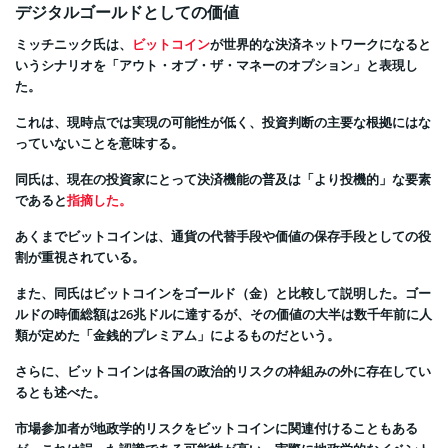
デジタルゴールドとしての価値
ミッチニック氏は、
ビットコイン
が世界的な決済ネットワークになると
いうシナリオを「アウト・オブ・ザ・マネーのオプション」と表現し
た。
これは、現時点では実現の可能性が低く、投資判断の主要な根拠にはな
っていないことを意味する。
同氏は、現在の投資家にとって決済機能の普及は「より投機的」な要素
であると
指摘した。
あくまでビットコインは、通貨の代替手段や価値の保存手段としての役
割が重視されている。
また、同氏はビットコインをゴールド（金）と比較して説明した。ゴー
ルドの時価総額は26兆ドルに達するが、その価値の大半は数千年前に人
類が定めた「金銭的プレミアム」によるものだという。
さらに、ビットコインは各国の政治的リスクの枠組みの外に存在してい
るとも述べた。
市場参加者が地政学的リスクをビットコインに関連付けることもある