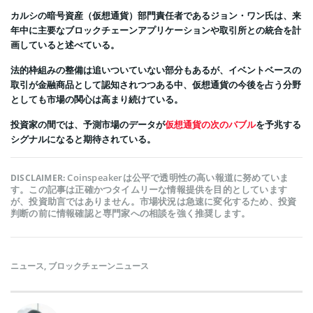
カルシの暗号資産（仮想通貨）部門責任者であるジョン・ワン氏は、来
年中に主要なブロックチェーンアプリケーションや取引所との統合を計
画していると述べている。
法的枠組みの整備は追いついていない部分もあるが、イベントベースの
取引が金融商品として認知されつつある中、仮想通貨の今後を占う分野
としても市場の関心は高まり続けている。
投資家の間では、予測市場のデータが
仮想通貨の次のバブル
を予兆する
シグナルになると期待されている。
Coinspeakerは公平で透明性の高い報道に努めていま
DISCLAIMER:
す。この記事は正確かつタイムリーな情報提供を目的としています
が、投資助言ではありません。市場状況は急速に変化するため、投資
判断の前に情報確認と専門家への相談を強く推奨します。
ニュース
,
ブロックチェーンニュース