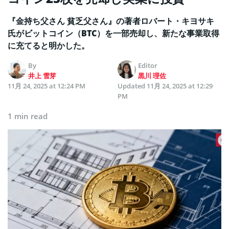
『金持ち父さん 貧乏父さん』の著者ロバート・キヨサキ
氏がビットコイン（BTC）を一部売却し、新たな事業取得
に充てると明かした。
By
Editor
井上 雪芽
黒川 理佐
11月 24, 2025 at 12:24 PM
Updated
11月 24, 2025 at 12:29
PM
1 min read