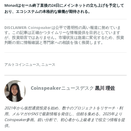
Monadはセール終了直後の24日にメインネットの立ち上げを予定して
おり、エコシステムの本格的な稼働が期待される。
Coinspeakerは公平で透明性の高い報道に努めていま
DISCLAIMER:
す。この記事は正確かつタイムリーな情報提供を目的としています
が、投資助言ではありません。市場状況は急速に変化するため、投資
判断の前に情報確認と専門家への相談を強く推奨します。
アルトコインニュース
,
ニュース
Coinspeakerニュースデスク
黒川 理佐
2021年から仮想通貨投資を始め、数十のプロジェクトをリサーチ・利
用。メルマガやSNSで最新情報を発信し、信頼を集める。2025年より
Coinspeaker参画。鋭い分析で、初心者から上級者まで役立つ情報を提
供。