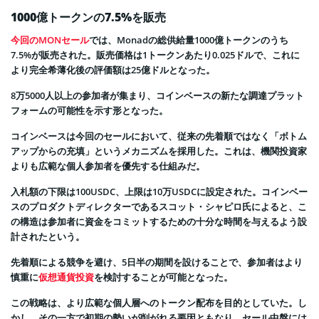
1000億トークンの7.5%を販売
今回のMONセール
では、Monadの総供給量1000億トークンのうち
7.5%が販売された。販売価格は1トークンあたり0.025ドルで、これに
より完全希薄化後の評価額は25億ドルとなった。
8万5000人以上の参加者が集まり、コインベースの新たな調達プラット
フォームの可能性を示す形となった。
コインベースは今回のセールにおいて、従来の先着順ではなく「ボトム
アップからの充填」というメカニズムを採用した。これは、機関投資家
よりも広範な個人参加者を優先する仕組みだ。
入札額の下限は100USDC、上限は10万USDCに設定された。コインベー
スのプロダクトディレクターであるスコット・シャピロ氏によると、こ
の構造は参加者に資金をコミットするための十分な時間を与えるよう設
計されたという。
先着順による競争を避け、5日半の期間を設けることで、参加者はより
慎重に
仮想通貨投資
を検討することが可能となった。
この戦略は、より広範な個人層へのトークン配布を目的としていた。し
かし、その一方で初期の勢いが削がれる要因ともなり、セール中盤には