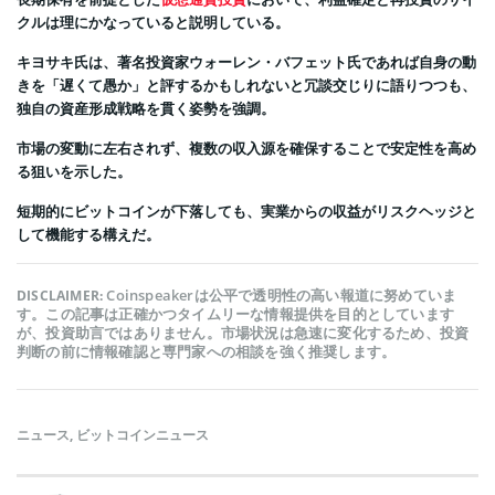
クルは理にかなっていると説明している。
キヨサキ氏は、著名投資家ウォーレン・バフェット氏であれば自身の動
きを「遅くて愚か」と評するかもしれないと冗談交じりに語りつつも、
独自の資産形成戦略を貫く姿勢を強調。
市場の変動に左右されず、複数の収入源を確保することで安定性を高め
る狙いを示した。
短期的にビットコインが下落しても、実業からの収益がリスクヘッジと
して機能する構えだ。
Coinspeakerは公平で透明性の高い報道に努めていま
DISCLAIMER:
す。この記事は正確かつタイムリーな情報提供を目的としています
が、投資助言ではありません。市場状況は急速に変化するため、投資
判断の前に情報確認と専門家への相談を強く推奨します。
ニュース
,
ビットコインニュース