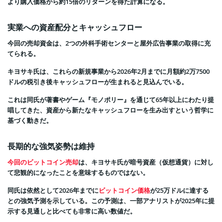
より購入価格から約15倍のリターンを得た計算になる。
実業への資産配分とキャッシュフロー
今回の売却資金は、2つの外科手術センターと屋外広告事業の取得に充
てられる。
キヨサキ氏は、これらの新規事業から2026年2月までに月額約2万7500
ドルの税引き後キャッシュフローが生まれると見込んでいる。
これは同氏が著書やゲーム『モノポリー』を通じて65年以上にわたり提
唱してきた、資産から新たなキャッシュフローを生み出すという哲学に
基づく動きだ。
長期的な強気姿勢は維持
今回のビットコイン売却
は、キヨサキ氏が暗号資産（仮想通貨）に対し
て悲観的になったことを意味するものではない。
同氏は依然として2026年までに
ビットコイン価格
が25万ドルに達する
との強気予測を示している。この予測は、一部アナリストが2025年に提
示する見通しと比べても非常に高い数値だ。