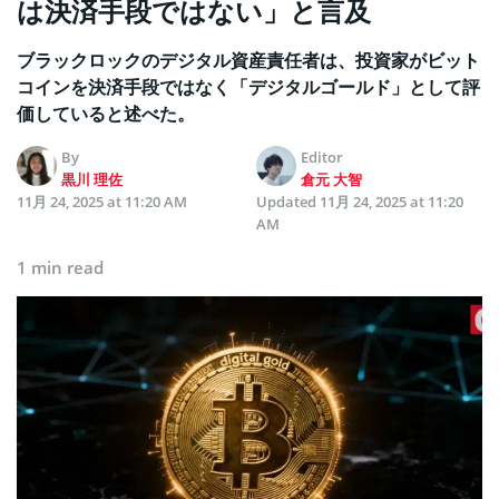
は決済手段ではない」と言及
ブラックロックのデジタル資産責任者は、投資家がビット
コインを決済手段ではなく「デジタルゴールド」として評
価していると述べた。
By
Editor
黒川 理佐
倉元 大智
11月 24, 2025 at 11:20 AM
Updated
11月 24, 2025 at 11:20
AM
1 min read