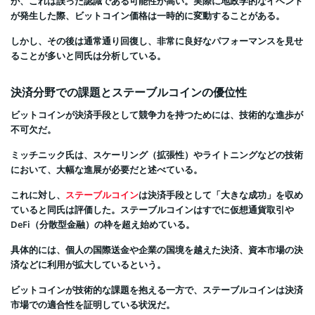
が、これは誤った認識である可能性が高い。実際に地政学的なイベント
が発生した際、ビットコイン価格は一時的に変動することがある。
しかし、その後は通常通り回復し、非常に良好なパフォーマンスを見せ
ることが多いと同氏は分析している。
決済分野での課題とステーブルコインの優位性
ビットコインが決済手段として競争力を持つためには、技術的な進歩が
不可欠だ。
ミッチニック氏は、スケーリング（拡張性）やライトニングなどの技術
において、大幅な進展が必要だと述べている。
これに対し、
ステーブルコイン
は決済手段として「大きな成功」を収め
ていると同氏は評価した。ステーブルコインはすでに仮想通貨取引や
DeFi（分散型金融）の枠を超え始めている。
具体的には、個人の国際送金や企業の国境を越えた決済、資本市場の決
済などに利用が拡大しているという。
ビットコインが技術的な課題を抱える一方で、ステーブルコインは決済
市場での適合性を証明している状況だ。