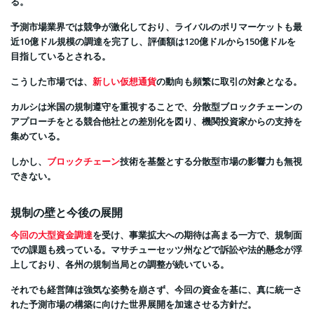
る。
予測市場業界では競争が激化しており、ライバルのポリマーケットも最
近10億ドル規模の調達を完了し、評価額は120億ドルから150億ドルを
目指しているとされる。
こうした市場では、
新しい仮想通貨
の動向も頻繁に取引の対象となる。
カルシは米国の規制遵守を重視することで、分散型ブロックチェーンの
アプローチをとる競合他社との差別化を図り、機関投資家からの支持を
集めている。
しかし、
ブロックチェーン
技術を基盤とする分散型市場の影響力も無視
できない。
規制の壁と今後の展開
今回の大型資金調達
を受け、事業拡大への期待は高まる一方で、規制面
での課題も残っている。マサチューセッツ州などで訴訟や法的懸念が浮
上しており、各州の規制当局との調整が続いている。
それでも経営陣は強気な姿勢を崩さず、今回の資金を基に、真に統一さ
れた予測市場の構築に向けた世界展開を加速させる方針だ。