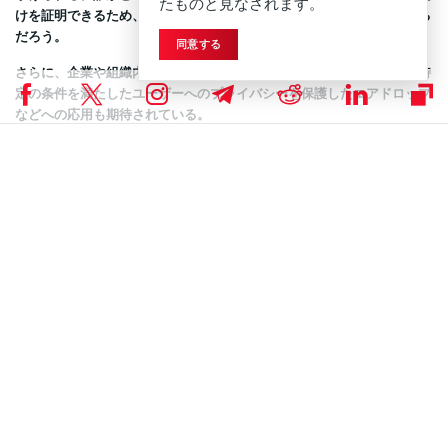
たものと見なされます。
けを証明できるため、報復や同調圧力を恐れずに意思表示が可能になる
だろう。
同意する
さらに、企業や組織内での内部告発のための安全なチャネル構築や、特
定の条件を満たしたユーザーへのプライバシーを保護したエアドロップ
などへの応用も期待されている。
透明性が重視されるブロックチェーンにおいて、個人のプライバシーを
どのように守るかという課題に対し、今回のプロトコルは一つの解決策
を提示していると言える。
Coinspeakerは公平で透明性の高い報道に努めていま
DISCLAIMER:
す。この記事は正確かつタイムリーな情報提供を目的としています
が、投資助言ではありません。市場状況は急速に変化するため、投資
判断の前に情報確認と専門家への相談を強く推奨します。
ニュース
,
ブロックチェーンニュース