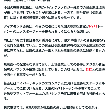
今回の戦略的転換は、従来のバイオテクノロジー分野での資金調達環境
が厳しさを増していることが背景にある。一方で、暗号資産（仮想通
貨）に対する機関投資家の関心は高まりを見せている。
ダイアモンド会長は、今回の取引により米国の株式投資家が
HYPE
トー
クンへのエクスポージャーを得られるようになると強調した。
同社は10月に米国証券取引委員会に対し、最大10億ドルの資金調達を行
う意向を通知していた。この資金は仮想通貨保有の拡大や企業活動の支
援に充てられ、以前の遅延の一因とされた流動性の懸念に対処するもの
だ。
規制面への配慮もなされており、上場企業としての要件とデジタル資産
保有のバランスを慎重に設計している。この取り組みは、
DEX
との連携
を強化する重要な一歩となる。
新会社はハイパーリキッドのエコシステムにおける主要なステークホル
ダーとして位置づけられる。大量のHYPEトークンを保有することで、
分散型プラットフォーム上のガバナンス決定に影響を与える可能性もあ
る。
株式市場では、HSIの株式が流動性の高い上場銘柄として取引され、