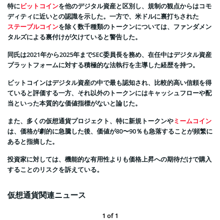
特に
ビットコイン
を他のデジタル資産と区別し、規制の観点からはコモ
ディティに近いとの認識を示した。一方で、米ドルに裏打ちされた
ステーブルコイン
を除く数千種類のトークンについては、ファンダメン
タルズによる裏付けが欠けていると警告した。
同氏は2021年から2025年までSEC委員長を務め、在任中はデジタル資産
プラットフォームに対する積極的な法執行を主導した経歴を持つ。
ビットコインはデジタル資産の中で最も認知され、比較的高い信頼を得
ていると評価する一方、それ以外のトークンにはキャッシュフローや配
当といった本質的な価値指標がないと論じた。
また、多くの仮想通貨プロジェクト、特に新規トークンや
ミームコイン
は、価格が劇的に急騰した後、価値が80〜90％も急落することが頻繁に
あると指摘した。
投資家に対しては、機能的な有用性よりも価格上昇への期待だけで購入
することのリスクを訴えている。
仮想通貨関連ニュース
1
of
1