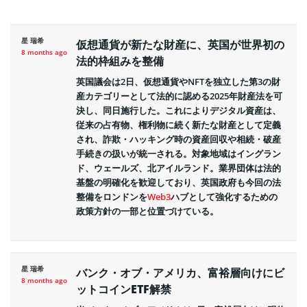
星 瑞希
仮想通貨が新たな財産に、英国が世界初の
8 months ago
法的枠組みを整備
英国議会は2日、仮想通貨やNFTを独立した第3の財
産カテゴリーとして法的に認める2025年財産法を可
決し、同日施行した。これによりデジタル資産は、
従来の占有物、権利物に続く新たな財産として定義
され、詐欺・ハッキング時の資産回収や相続・破産
手続きの扱いが統一される。対象地域はイングラン
ド、ウェールズ、北アイルランド。業界団体は法的
基盤の明確化を歓迎しており、英国政府も今回の法
整備をロンドンを
Web3
ハブとして強化するための
政策方針の一部と位置づけている。
星 瑞希
バンク・オブ・アメリカ、富裕層向けにビ
8 months ago
ットコインETF解禁