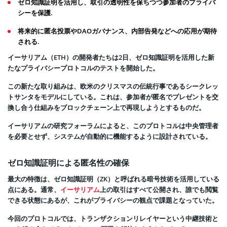
ゼロ知識証明を活用し、取引の透明性を保ちつつ参加者のプライバ
シーを保護.
将来的に匿名投票やDAOガバナンス、内部告発などへの応用が期待
される.
イーサリアム（ETH）の開発者たちは2日、ゼロ知識証明を活用した新
たなプライバシープロトコルのテストを開始した。
この新たな取り組みは、欧米のクリスマスの伝統行事であるシークレッ
トサンタをモデルにしている。これは、参加者が匿名でプレゼントを交
換し合う仕組みをブロックチェーン上で再現しようとするものだ。
イーサリアムの研究フォーラムによると、このプロトコルは中央管理者
を必要とせず、システムが自動的に機能するように設計されている。
ゼロ知識証明による匿名性の確保
最大の特徴は、ゼロ知識証明（ZK）と呼ばれる暗号技術を活用している
点にある。通常、
イーサリアム
上の取引はすべて公開され、誰でも閲覧
できる状態にあるが、これがプライバシーの観点で課題となっていた。
今回のプロトコルでは、トランザクションリレイヤーという中継技術と