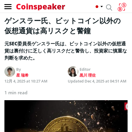
Coinspeaker
ゲンスラー氏、ビットコイン以外の
仮想通貨は高リスクと警鐘
元SEC委員長ゲンスラー氏は、ビットコイン以外の仮想通
貨は裏付けに乏しく高リスクだと警告し、投資家に慎重な
判断を求めた。
By
Editor
星 瑞希
黒川 理佐
12月 4, 2025 at 10:27 AM
Updated
Dec 4, 2025 at 04:51 AM
1 min read