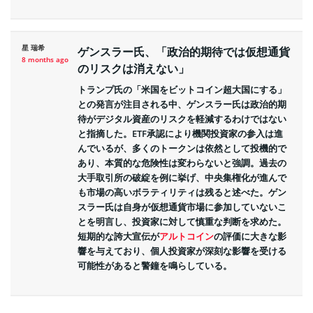
星 瑞希
ゲンスラー氏、「政治的期待では仮想通貨
8 months ago
のリスクは消えない」
トランプ氏の「米国をビットコイン超大国にする」
との発言が注目される中、ゲンスラー氏は政治的期
待がデジタル資産のリスクを軽減するわけではない
と指摘した。ETF承認により機関投資家の参入は進
んでいるが、多くのトークンは依然として投機的で
あり、本質的な危険性は変わらないと強調。過去の
大手取引所の破綻を例に挙げ、中央集権化が進んで
も市場の高いボラティリティは残ると述べた。ゲン
スラー氏は自身が仮想通貨市場に参加していないこ
とを明言し、投資家に対して慎重な判断を求めた。
短期的な誇大宣伝が
アルトコイン
の評価に大きな影
響を与えており、個人投資家が深刻な影響を受ける
可能性があると警鐘を鳴らしている。