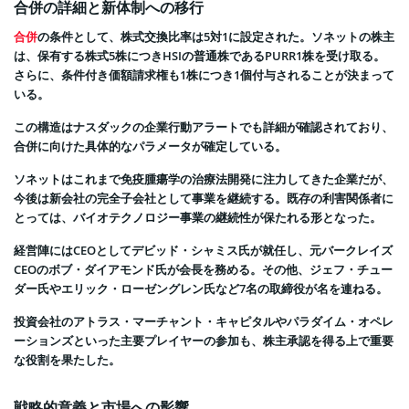
合併の詳細と新体制への移行
合併
の条件として、株式交換比率は5対1に設定された。ソネットの株主
は、保有する株式5株につきHSIの普通株であるPURR1株を受け取る。
さらに、条件付き価額請求権も1株につき1個付与されることが決まって
いる。
この構造はナスダックの企業行動アラートでも詳細が確認されており、
合併に向けた具体的なパラメータが確定している。
ソネットはこれまで免疫腫瘍学の治療法開発に注力してきた企業だが、
今後は新会社の完全子会社として事業を継続する。既存の利害関係者に
とっては、バイオテクノロジー事業の継続性が保たれる形となった。
経営陣にはCEOとしてデビッド・シャミス氏が就任し、元バークレイズ
CEOのボブ・ダイアモンド氏が会長を務める。その他、ジェフ・チュー
ダー氏やエリック・ローゼングレン氏など7名の取締役が名を連ねる。
投資会社のアトラス・マーチャント・キャピタルやパラダイム・オペレ
ーションズといった主要プレイヤーの参加も、株主承認を得る上で重要
な役割を果たした。
戦略的意義と市場への影響