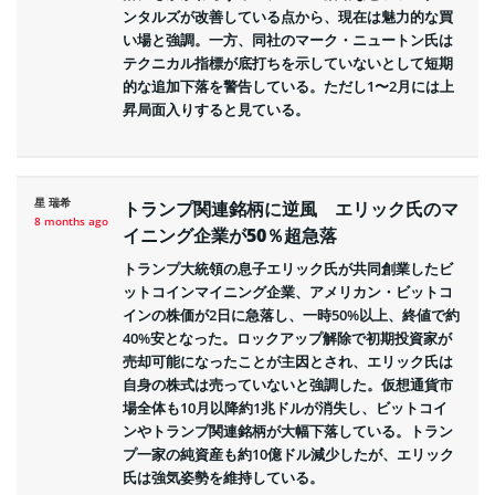
ンタルズが改善している点から、現在は魅力的な買
い場と強調。一方、同社のマーク・ニュートン氏は
テクニカル指標が底打ちを示していないとして短期
的な追加下落を警告している。ただし1〜2月には上
昇局面入りすると見ている。
星 瑞希
トランプ関連銘柄に逆風 エリック氏のマ
8 months ago
イニング企業が50％超急落
トランプ大統領の息子エリック氏が共同創業したビ
ットコインマイニング企業、アメリカン・ビットコ
インの株価が2日に急落し、一時50%以上、終値で約
40%安となった。ロックアップ解除で初期投資家が
売却可能になったことが主因とされ、エリック氏は
自身の株式は売っていないと強調した。仮想通貨市
場全体も10月以降約1兆ドルが消失し、ビットコイ
ンやトランプ関連銘柄が大幅下落している。トラン
プ一家の純資産も約10億ドル減少したが、エリック
氏は強気姿勢を維持している。