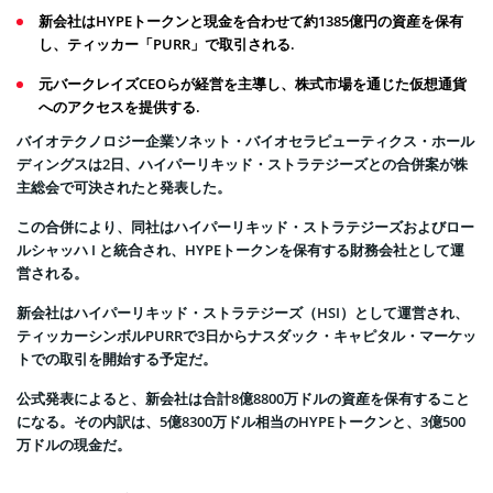
新会社はHYPEトークンと現金を合わせて約1385億円の資産を保有
し、ティッカー「PURR」で取引される.
元バークレイズCEOらが経営を主導し、株式市場を通じた仮想通貨
へのアクセスを提供する.
バイオテクノロジー企業ソネット・バイオセラピューティクス・ホール
ディングスは2日、ハイパーリキッド・ストラテジーズとの合併案が株
主総会で可決されたと発表した。
この合併により、同社はハイパーリキッド・ストラテジーズおよびロー
ルシャッハ I と統合され、HYPEトークンを保有する財務会社として運
営される。
新会社はハイパーリキッド・ストラテジーズ（HSI）として運営され、
ティッカーシンボルPURRで3日からナスダック・キャピタル・マーケッ
トでの取引を開始する予定だ。
公式発表によると、新会社は合計8億8800万ドルの資産を保有すること
になる。その内訳は、5億8300万ドル相当のHYPEトークンと、3億500
万ドルの現金だ。