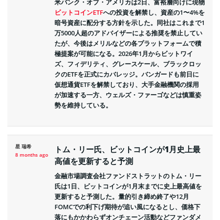
米バンク・オブ・アメリカは2日、富裕層向けに現物
ビットコインETF
への投資を解禁し、資産の1〜4%を
暗号資産に配分する方針を示した。同社はこれまで1
万5000人超のアドバイザーによる推奨を禁止してい
たが、今後はメリルなどの各プラットフォームで積
極提案が可能になる。2026年1月からビットワイ
ズ、フィデリティ、グレースケール、ブラックロッ
クのETFを正式にカバレッジ。バンガードも前日に
仮想通貨ETFを解禁しており、大手金融機関の採用
が加速する一方、ウェルズ・ファーゴなどは慎重姿
勢を維持している。
星 瑞希
トム・リー氏、ビットコインが1月史上最
8 months ago
高値を更新すると予測
金融市場調査会社ファンドストラットのトム・リー
氏は1日、ビットコインが1月末までに史上最高値を
更新すると予測した。量的引き締め終了や12月
FOMCでの利下げ期待が追い風になるとし、価格下
落にもかかわらずオンチェーン活動などファンダメ