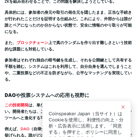
ZKを組み合わせることで、この問題を解決しようとしている。
具体的には、参加者の身元や取引の発生元を隠したまま、正当な手続き
が行われたことだけを証明する仕組みだ。これにより、外部からは誰が
誰とペアになったのか分からない状態で、安全に情報のやり取りが可能
になる。
また、
ブロックチェーン
上で真のランダムを作り出す難しさという技術
的な課題にも対処している。
参加者はそれぞれ独自の暗号鍵を生成し、それを公開鍵として共有する
手順を踏む。システムはこれを利用して、自分自身を選んでしまうこと
や、二重投票などの不正を防ぎながら、公平なマッチングを実現してい
る。
DAOや投票システムへの応用も視野に
この技術開発
は、単なるプレゼント交換機能の実装だけが目的ではな
い。開発者たちは、この技術が将来的に、より広範なコラボレーション
Coinspeaker Japan（当サイト）は
ツールへと進化する可能性を示唆している。
Cookieを使用し、利便性の向上・分
析・広告表示に活用します。「同意
例えば、
DAO
（自律分散型組織）におけるガバナンス投票への活用が
する」を押すと、ポリシーに同意し
挙げられる。誰がどの票を投じたかを秘匿しつつ、集計結果の正当性だ