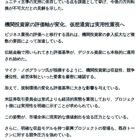
ュニティ主導の支持に依存している点を課題として挙げ、今後の方向転
換が不可欠だとの見解を示した。
機関投資家の評価軸が変化、仮想通貨は実用性重視へ
ビジネス重視の評価へと移行する流れは、機関投資家の参入拡大など複
数の要因によって加速している。
伝統金融で用いられてきた評価基準が、デジタル資産にも本格的に適用
され始めた。
マイク・ノボグラッツ氏が指摘するように、機関投資家は収益性、競争
優位性、経営体制といった要素を厳密に確認する。
加えて、規制環境の変化も評価基準に大きな影響を与えている。
米証券取引委員会は形式よりも経済的実態を重視しており、プロジェク
ト側には実用性を明確に示すことが求められている。
この姿勢が、市場全体に現実的な価値創出を迫る圧力となっている。
さらに、明確な収益モデルを持つ新興プロジェクトの登場も、既存トー
クンに対する競争圧力を強めている。