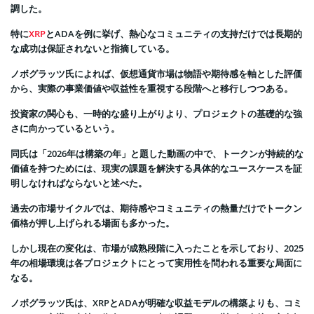
調した。
特に
XRP
とADAを例に挙げ、熱心なコミュニティの支持だけでは長期的
な成功は保証されないと指摘している。
ノボグラッツ氏によれば、仮想通貨市場は物語や期待感を軸とした評価
から、実際の事業価値や収益性を重視する段階へと移行しつつある。
投資家の関心も、一時的な盛り上がりより、プロジェクトの基礎的な強
さに向かっているという。
同氏は「2026年は構築の年」と題した動画の中で、トークンが持続的な
価値を持つためには、現実の課題を解決する具体的なユースケースを証
明しなければならないと述べた。
過去の市場サイクルでは、期待感やコミュニティの熱量だけでトークン
価格が押し上げられる場面も多かった。
しかし現在の変化は、市場が成熟段階に入ったことを示しており、2025
年の相場環境は各プロジェクトにとって実用性を問われる重要な局面に
なる。
ノボグラッツ氏は、XRPとADAが明確な収益モデルの構築よりも、コミ