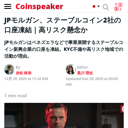
Coinspeaker
JPモルガン、ステーブルコイン2社の
口座凍結｜高リスク懸念か
JPモルガンはベネズエラなどで事業展開するステーブルコ
イン新興企業の口座を凍結。KYC不備や高リスク地域での
活動が理由。
By
Editor
赤松 柊弥
黒川 理佐
12月 29, 2025 at 11:32 AM
Updated
Dec 29, 2025 at 03:05
AM
1 min read