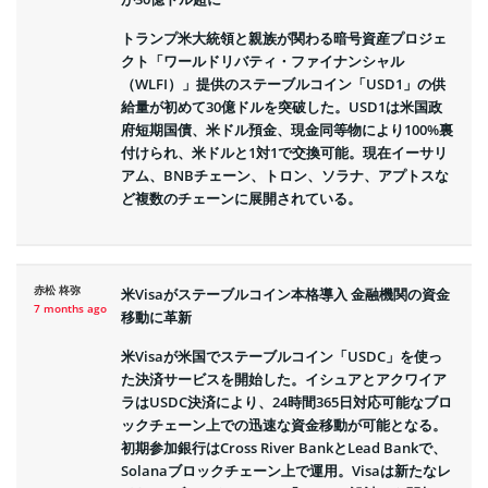
トランプ米大統領と親族が関わる暗号資産プロジェ
クト「ワールドリバティ・ファイナンシャル
（WLFI）」提供のステーブルコイン「USD1」の供
給量が初めて30億ドルを突破した。USD1は米国政
府短期国債、米ドル預金、現金同等物により100%裏
付けられ、米ドルと1対1で交換可能。現在イーサリ
アム、BNBチェーン、トロン、ソラナ、アプトスな
ど複数のチェーンに展開されている。
赤松 柊弥
米Visaがステーブルコイン本格導入 金融機関の資金
7 months ago
移動に革新
米Visaが米国でステーブルコイン「USDC」を使っ
た決済サービスを開始した。イシュアとアクワイア
ラはUSDC決済により、24時間365日対応可能なブロ
ックチェーン上での迅速な資金移動が可能となる。
初期参加銀行はCross River BankとLead Bankで、
Solanaブロックチェーン上で運用。Visaは新たなレ