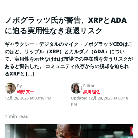
ノボグラッツ氏が警告、XRPとADA
に迫る実用性なき衰退リスク
ギャラクシー・デジタルのマイク・ノボグラッツCEOはこ
のほど、リップル（XRP）とカルダノ（ADA）につい
て、実用性を示せなければ市場での存在感を失うリスクが
あると警告した。 コミュニティ依存からの脱却を迫られ
るXRPと […]
By
Editor
崎野 真一
黒川 理佐
12月 28, 2025 at 03:18 PM
Updated
12月 28, 2025 at 03:18
PM
1 min read