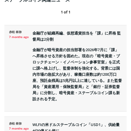
1
of
1
赤松 柊弥
金融庁が組織再編、仮想通貨担当を「課」に昇格 監
7 months ago
督局は2分割
金融庁が暗号資産の担当部署を2026年7月に「課」
へ昇格させる方針を固めた。現在の「暗号資産・ブ
ロックチェーン・イノベーション参事官室」を正式
に課へ格上げし、監督体制を強化する。背景には国
内市場の急拡大があり、稼働口座数は約1200万口
座、預託金残高は5兆円以上に達している。また監督
局を「資産運用・保険監督局」と「銀行・証券監督
局」に分割し、暗号資産・ステーブルコイン課も新
設される予定。
赤松 柊弥
WLFIの米ドルステーブルコイン「USD1」、供給量
7 months ago
が30億ドル超に