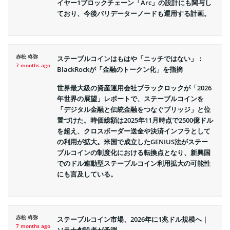
イヤー1ブロックチェーン「Arc」の設計にも関与し
ており、今後バリデーターノードも運用する計画。
赤松 柊弥
ステーブルコインはもはや「ニッチではない」：
7 months ago
BlackRockが「金融のトークン化」を指摘
世界最大級の資産運用会社ブラックロックが「2026
年世界の展望」レポートで、ステーブルコインを
「デジタル金融と伝統金融をつなぐブリッジ」と位
置づけた。時価総額は2025年11月時点で2500億ドル
を超え、クロスボーダー送金や決済インフラとして
の利用が拡大。米国で成立したGENIUS法がステー
ブルコインの制度化における転換点となり、新興国
でのドル連動型ステーブルコイン利用拡大の可能性
にも言及している。
赤松 柊弥
ステーブルコイン市場、2026年に1兆ドル規模へ｜
7 months ago
ソラナ創設者が予測