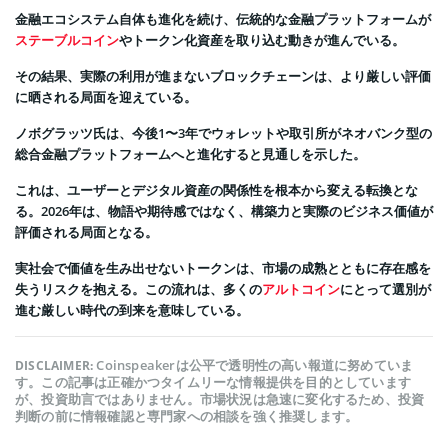
金融エコシステム自体も進化を続け、伝統的な金融プラットフォームが
ステーブルコイン
やトークン化資産を取り込む動きが進んでいる。
その結果、実際の利用が進まないブロックチェーンは、より厳しい評価
に晒される局面を迎えている。
ノボグラッツ氏は、今後1〜3年でウォレットや取引所がネオバンク型の
総合金融プラットフォームへと進化すると見通しを示した。
これは、ユーザーとデジタル資産の関係性を根本から変える転換とな
る。2026年は、物語や期待感ではなく、構築力と実際のビジネス価値が
評価される局面となる。
実社会で価値を生み出せないトークンは、市場の成熟とともに存在感を
失うリスクを抱える。この流れは、多くの
アルトコイン
にとって選別が
進む厳しい時代の到来を意味している。
Coinspeakerは公平で透明性の高い報道に努めていま
DISCLAIMER:
す。この記事は正確かつタイムリーな情報提供を目的としています
が、投資助言ではありません。市場状況は急速に変化するため、投資
判断の前に情報確認と専門家への相談を強く推奨します。