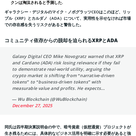
クンは淘汰されると予測した.
ギャラクシー・デジタルのマイク・ノボグラッツCEOはこのほど、リッ
プル（XRP）とカルダノ（ADA）について、実用性を示せなければ市場
での存在感を失うリスクがあると警告した。
コミュニティ依存からの脱却を迫られるXRPとADA
Galaxy Digital CEO Mike Novogratz warned that XRP
and Cardano (ADA) risk losing relevance if they fail
to demonstrate real-world utility, arguing the
crypto market is shifting from “narrative-driven
tokens” to “business-driven tokens” with
measurable value and profits. He expects…
— Wu Blockchain (@WuBlockchain)
December 27, 2025
同氏は四半期決算説明会の中で、暗号資産（仮想通貨）プロジェクトが
生き残るためには、具体的なビジネス活用を明確に示す必要があると強