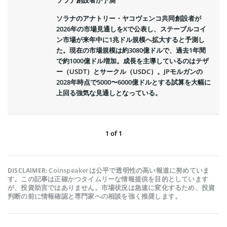
ソラナのアナトリー・ヤコヴェンコ共同創設者が
2026年の市場見通しをXで公表し、ステーブルコイ
ン市場が来年中に1兆ドル規模へ拡大すると予測し
た。現在の市場規模は約3080億ドルで、過去1年間
で約1000億ドル増加。成長を主導しているのはテザ
ー（USDT）とサークル（USDC）。JPモルガンの
2028年時点で5000〜6000億ドルとする試算を大幅に
上回る強気な見通しとなっている。
1
of
1
Coinspeakerは公平で透明性の高い報道に努めていま
DISCLAIMER:
す。この記事は正確かつタイムリーな情報提供を目的としています
が、投資助言ではありません。市場状況は急速に変化するため、投資
判断の前に情報確認と専門家への相談を強く推奨します。