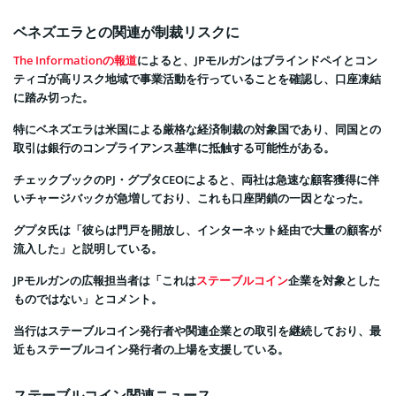
ベネズエラとの関連が制裁リスクに
The Informationの報道
によると、JPモルガンはブラインドペイとコン
ティゴが高リスク地域で事業活動を行っていることを確認し、口座凍結
に踏み切った。
特にベネズエラは米国による厳格な経済制裁の対象国であり、同国との
取引は銀行のコンプライアンス基準に抵触する可能性がある。
チェックブックのPJ・グプタCEOによると、両社は急速な顧客獲得に伴
いチャージバックが急増しており、これも口座閉鎖の一因となった。
グプタ氏は「彼らは門戸を開放し、インターネット経由で大量の顧客が
流入した」と説明している。
JPモルガンの広報担当者は「これは
ステーブルコイン
企業を対象とした
ものではない」とコメント。
当行はステーブルコイン発行者や関連企業との取引を継続しており、最
近もステーブルコイン発行者の上場を支援している。
ステーブルコイン関連ニュース