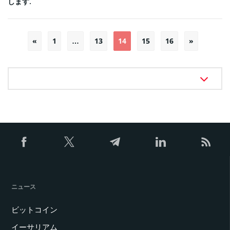
します.
投
«
1
…
13
14
15
16
»
稿
の
ペ
ー
ジ
送
り
ニュース
ビットコイン
イーサリアム