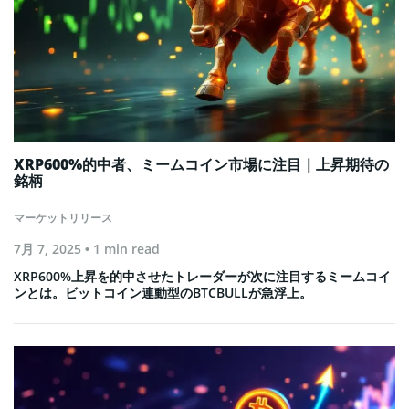
XRP600%的中者、ミームコイン市場に注目｜上昇期待の
銘柄
マーケットリリース
7月 7, 2025
• 1 min read
XRP600%上昇を的中させたトレーダーが次に注目するミームコイ
ンとは。ビットコイン連動型のBTCBULLが急浮上。