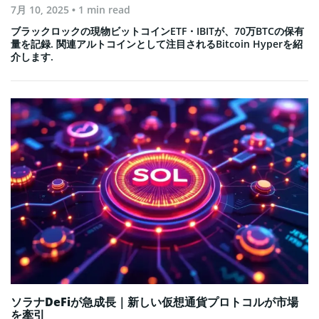
7月 10, 2025
• 1 min read
ブラックロックの現物ビットコインETF・IBITが、70万BTCの保有
量を記録. 関連アルトコインとして注目されるBitcoin Hyperを紹
介します.
ソラナDeFiが急成長｜新しい仮想通貨プロトコルが市場
を牽引