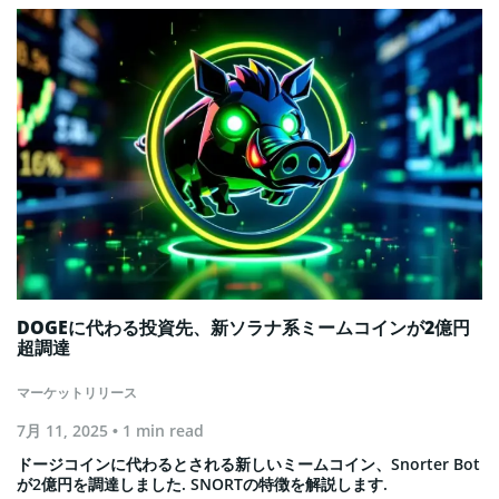
DOGEに代わる投資先、新ソラナ系ミームコインが2億円
超調達
マーケットリリース
7月 11, 2025
• 1 min read
ドージコインに代わるとされる新しいミームコイン、Snorter Bot
が2億円を調達しました. SNORTの特徴を解説します.